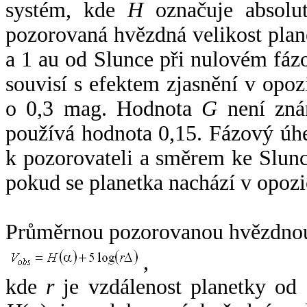
systém, kde
H
označuje absolut
pozorovaná hvězdná velikost plan
a 1 au od Slunce při nulovém fá
souvisí s efektem zjasnění v opoz
o 0,3 mag. Hodnota
G
není zná
používá hodnota 0,15. Fázový úh
k pozorovateli a směrem ke Slunc
pokud se planetka nachází v opozi
Průměrnou pozorovanou hvězdnou 
,
kde
r
je vzdálenost planetky od