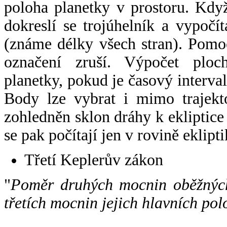
poloha planetky v prostoru. Kdy
dokreslí se trojúhelník a vypoč
(známe délky všech stran). Pomo
označení zruší. Výpočet ploch
planetky, pokud je časový interval
Body lze vybrat i mimo trajekto
zohledněn sklon dráhy k ekliptice
se pak počítají jen v rovině eklipti
Třetí Keplerův zákon
"
Poměr druhých mocnin oběžných
třetích mocnin jejich hlavních pol