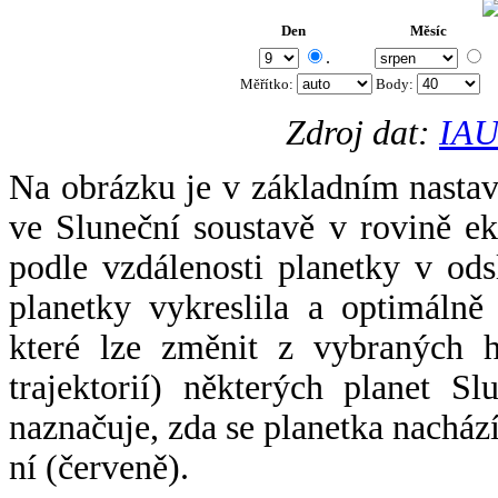
Den
Měsíc
.
Měřítko:
Body
:
Zdroj dat:
IAU
Na obrázku je v základním nastav
ve Sluneční soustavě v rovině ek
podle vzdálenosti planetky v odsl
planetky vykreslila a optimálně
které lze změnit z vybraných h
trajektorií) některých planet Sl
naznačuje, zda se planetka nacház
ní (červeně).