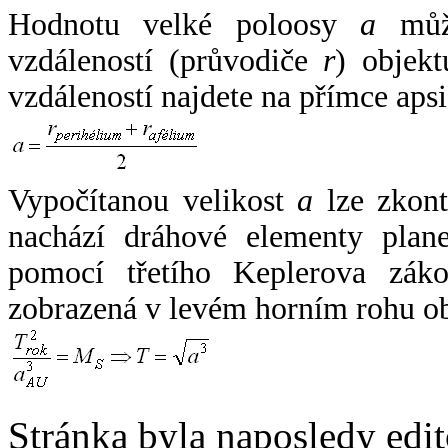
Hodnotu velké poloosy
a
může
vzdáleností (průvodiče
r
) objekt
vzdáleností najdete na přímce apsi
Vypočítanou velikost
a
lze zkont
nachází dráhové elementy plane
pomocí třetího Keplerova zák
zobrazená v levém horním rohu o
Stránka byla naposledy edi