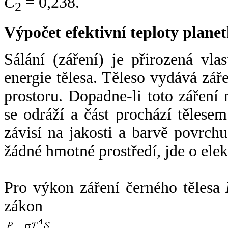
C
= 0,238.
2
Výpočet efektivní teploty plan
Sálání (záření) je přirozená vla
energie tělesa. Těleso vydává zá
prostoru. Dopadne-li toto záření n
se odráží a část prochází tělesem
závisí na jakosti a barvě povrch
žádné hmotné prostředí, jde o ele
Pro výkon záření černého tělesa
zákon