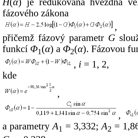
H
(
α
) je redukovaná hvězdná vel
fázového zákona
,
přičemž fázový parametr
G
slouž
funkcí
Φ
(
α
) a
Φ
(
α
). Fázovou fu
1
2
,
i
= 1, 2,
kde
,
,
a parametry
A
= 3,332;
A
= 1,8
1
2