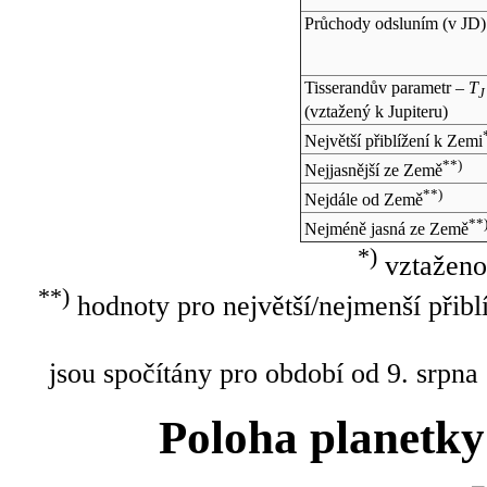
Průchody odsluním (v
JD
)
Tisserandův parametr –
T
J
(vztažený k Jupiteru)
Největší přiblížení k Zemi
**)
Nejjasnější ze Země
**)
Nejdále od Země
**
Nejméně jasná ze Země
*)
vztaženo
**)
hodnoty pro největší/nejmenší přibl
jsou spočítány pro období od 9. srpna
Poloha planetky