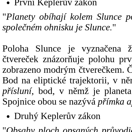
První Keplerův zákon
"
Planety obíhají kolem Slunce p
společném ohnisku je Slunce.
"
Poloha Slunce je vyznačena 
čtvereček znázorňuje polohu pr
zobrazeno modrým čtverečkem. Če
Bod na eliptické trajektorii, v n
přísluní
, bod, v němž je planet
Spojnice obou se nazývá
přímka a
Druhý Keplerův zákon
"
Obsahy ploch opsaných průvodič