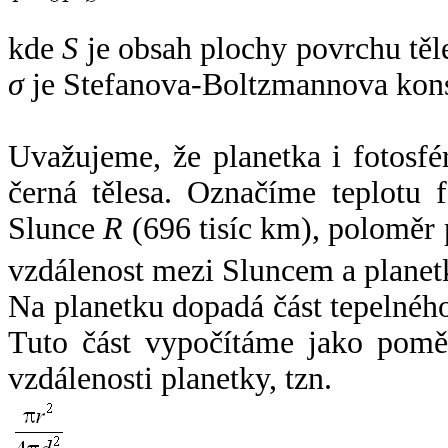
kde
S
je obsah plochy povrchu těl
σ
je Stefanova-Boltzmannova kons
Uvažujeme, že planetka i fotosfér
černá tělesa. Označíme teplotu 
Slunce
R
(696 tisíc km), poloměr
vzdálenost mezi Sluncem a plane
Na planetku dopadá část tepelnéh
Tuto část vypočítáme jako pomě
vzdálenosti planetky, tzn.