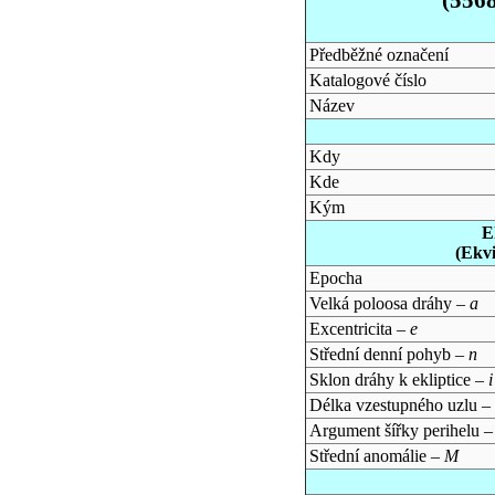
Předběžné označení
Katalogové číslo
Název
Kdy
Kde
Kým
E
(Ekv
Epocha
Velká poloosa dráhy –
a
Excentricita –
e
Střední denní pohyb –
n
Sklon dráhy k ekliptice –
i
Délka vzestupného uzlu –
Argument šířky perihelu 
Střední anomálie –
M