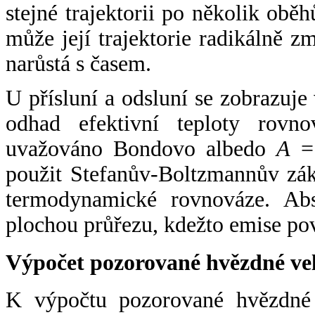
stejné trajektorii po několik oběh
může její trajektorie radikálně zm
narůstá s časem.
U přísluní a odsluní se zobrazuje
odhad efektivní teploty rovno
uvažováno Bondovo albedo
A
= 
použit Stefanův-Boltzmannův zák
termodynamické rovnováze. Abs
plochou průřezu, kdežto emise po
Výpočet pozorované hvězdné ve
K výpočtu pozorované hvězdné v