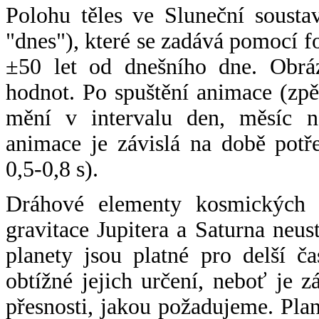
Polohu těles ve Sluneční sousta
"dnes"), které se zadává pomocí 
±50 let od dnešního dne. Obráz
hodnot. Po spuštění animace (zpě
mění v intervalu den, měsíc ne
animace je závislá na době potř
0,5-0,8 s).
Dráhové elementy kosmických t
gravitace Jupitera a Saturna neu
planety jsou platné pro delší č
obtížné jejich určení, neboť je 
přesnosti, jakou požadujeme. Pla