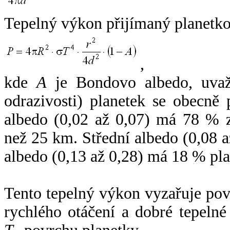
Tepelný výkon přijímaný planetko
,
kde
A
je Bondovo albedo, uvaž
odrazivosti) planetek se obecně
albedo (0,02 až 0,07) má 78 % z
než 25 km. Střední albedo (0,08 
albedo (0,13 až 0,28) má 18 % pla
Tento tepelný výkon vyzařuje po
rychlého otáčení a dobré tepelné