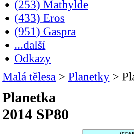
(253) Mathylde
(433) Eros
(951) Gaspra
...další
Odkazy
Malá tělesa
>
Planetky
>
Pl
Planetka
2014 SP80
(556