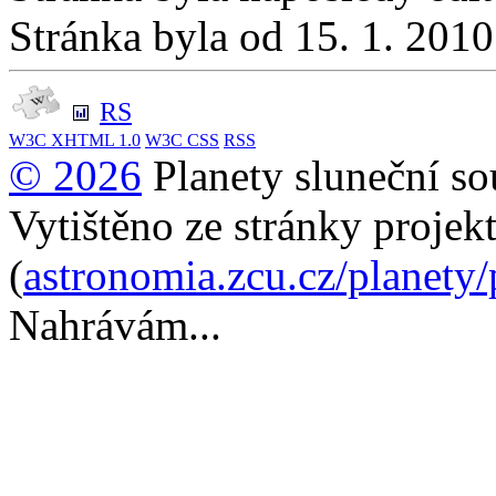
Stránka byla od 15. 1. 201
RS
W3C
XHTML 1.0
W3C
CSS
RSS
© 2026
Planety sluneční so
Vytištěno ze stránky projek
(
astronomia.zcu.cz/planety
Nahrávám...