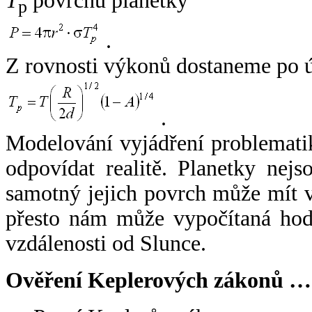
T
povrchu planetky
p
.
Z rovnosti výkonů dostaneme po 
.
Modelování vyjádření problemati
odpovídat realitě. Planetky nejso
samotný jejich povrch může mít v
přesto nám může vypočítaná hodn
vzdálenosti od Slunce.
Ověření Keplerových zákonů …