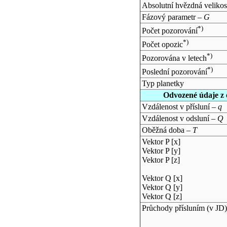
Absolutní hvězdná velikos
Fázový parametr –
G
*)
Počet pozorování
*)
Počet opozic
*)
Pozorována v letech
*)
Poslední pozorování
Typ planetky
Odvozené údaje z 
Vzdálenost v přísluní –
q
Vzdálenost v odsluní –
Q
Oběžná doba –
T
Vektor P [x]
Vektor P [y]
Vektor P [z]
Vektor Q [x]
Vektor Q [y]
Vektor Q [z]
Průchody přísluním (v
JD
)