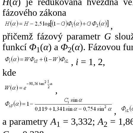
H
(
α
) je redukovaná hvězdná vel
fázového zákona
,
přičemž fázový parametr
G
slouž
funkcí
Φ
(
α
) a
Φ
(
α
). Fázovou fu
1
2
,
i
= 1, 2,
kde
,
,
a parametry
A
= 3,332;
A
= 1,8
1
2