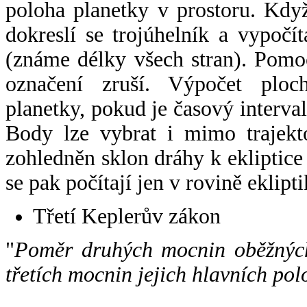
poloha planetky v prostoru. Kdy
dokreslí se trojúhelník a vypoč
(známe délky všech stran). Pomo
označení zruší. Výpočet ploch
planetky, pokud je časový interval
Body lze vybrat i mimo trajekto
zohledněn sklon dráhy k ekliptice
se pak počítají jen v rovině eklipti
Třetí Keplerův zákon
"
Poměr druhých mocnin oběžných
třetích mocnin jejich hlavních pol