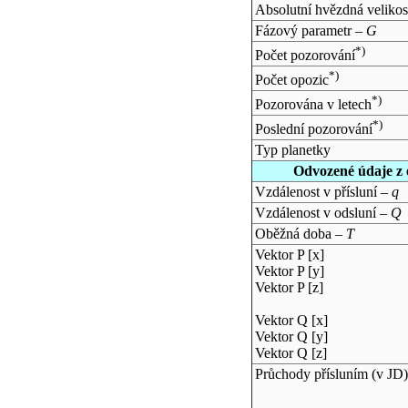
Absolutní hvězdná velikos
Fázový parametr –
G
*)
Počet pozorování
*)
Počet opozic
*)
Pozorována v letech
*)
Poslední pozorování
Typ planetky
Odvozené údaje z 
Vzdálenost v přísluní –
q
Vzdálenost v odsluní –
Q
Oběžná doba –
T
Vektor P [x]
Vektor P [y]
Vektor P [z]
Vektor Q [x]
Vektor Q [y]
Vektor Q [z]
Průchody přísluním (v
JD
)