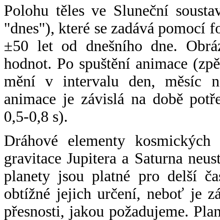
Polohu těles ve Sluneční sousta
"dnes"), které se zadává pomocí 
±50 let od dnešního dne. Obráz
hodnot. Po spuštění animace (zpě
mění v intervalu den, měsíc ne
animace je závislá na době potř
0,5-0,8 s).
Dráhové elementy kosmických t
gravitace Jupitera a Saturna neu
planety jsou platné pro delší č
obtížné jejich určení, neboť je 
přesnosti, jakou požadujeme. Pla