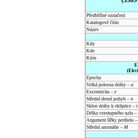
Předběžné označení
Katalogové číslo
Název
Kdy
Kde
Kým
E
(Ekv
Epocha
Velká poloosa dráhy –
a
Excentricita –
e
Střední denní pohyb –
n
Sklon dráhy k ekliptice –
i
Délka vzestupného uzlu –
Argument šířky perihelu 
Střední anomálie –
M