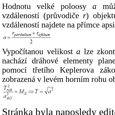
Hodnotu velké poloosy
a
může
vzdáleností (průvodiče
r
) objekt
vzdáleností najdete na přímce apsi
Vypočítanou velikost
a
lze zkont
nachází dráhové elementy plane
pomocí třetího Keplerova zák
zobrazená v levém horním rohu o
Stránka byla naposledy edi