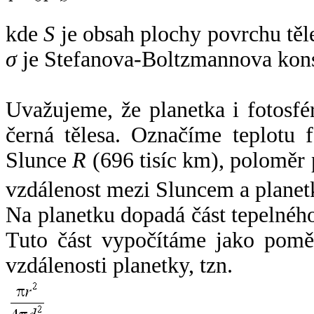
kde
S
je obsah plochy povrchu těl
σ
je Stefanova-Boltzmannova kons
Uvažujeme, že planetka i fotosfér
černá tělesa. Označíme teplotu 
Slunce
R
(696 tisíc km), poloměr
vzdálenost mezi Sluncem a plane
Na planetku dopadá část tepelnéh
Tuto část vypočítáme jako pomě
vzdálenosti planetky, tzn.