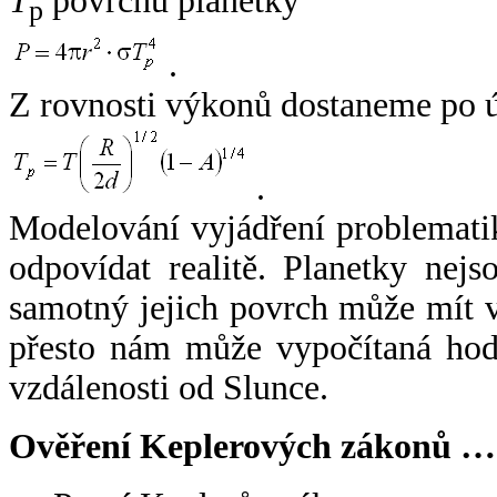
T
povrchu planetky
p
.
Z rovnosti výkonů dostaneme po 
.
Modelování vyjádření problemati
odpovídat realitě. Planetky nejso
samotný jejich povrch může mít v
přesto nám může vypočítaná hodn
vzdálenosti od Slunce.
Ověření Keplerových zákonů …