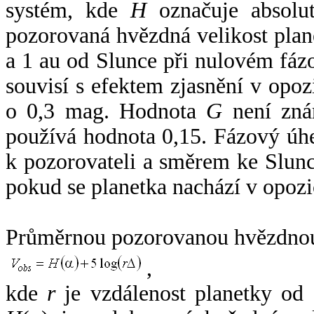
systém, kde
H
označuje absolut
pozorovaná hvězdná velikost plan
a 1 au od Slunce při nulovém fá
souvisí s efektem zjasnění v opoz
o 0,3 mag. Hodnota
G
není zná
používá hodnota 0,15. Fázový úh
k pozorovateli a směrem ke Slunc
pokud se planetka nachází v opozi
Průměrnou pozorovanou hvězdnou 
,
kde
r
je vzdálenost planetky od