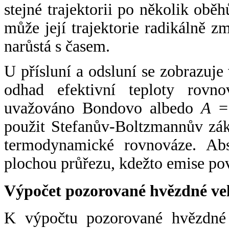
stejné trajektorii po několik oběh
může její trajektorie radikálně zm
narůstá s časem.
U přísluní a odsluní se zobrazuje
odhad efektivní teploty rovno
uvažováno Bondovo albedo
A
= 
použit Stefanův-Boltzmannův zák
termodynamické rovnováze. Abs
plochou průřezu, kdežto emise po
Výpočet pozorované hvězdné ve
K výpočtu pozorované hvězdné v