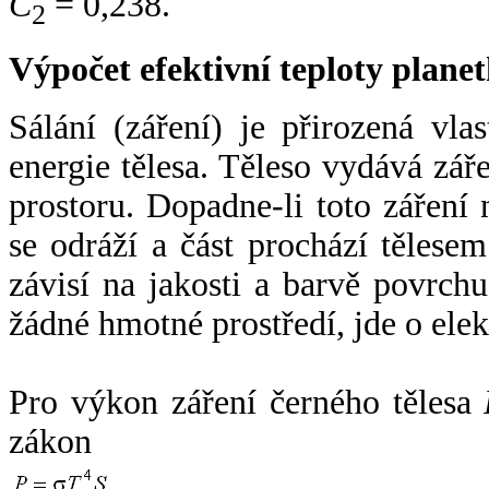
C
= 0,238.
2
Výpočet efektivní teploty plan
Sálání (záření) je přirozená vla
energie tělesa. Těleso vydává zá
prostoru. Dopadne-li toto záření n
se odráží a část prochází tělesem
závisí na jakosti a barvě povrch
žádné hmotné prostředí, jde o ele
Pro výkon záření černého tělesa
zákon