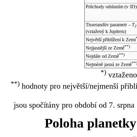
Průchody odsluním (v
JD
)
Tisserandův parametr –
T
J
(vztažený k Jupiteru)
Největší přiblížení k Zemi
**)
Nejjasnější ze Země
**)
Nejdále od Země
**
Nejméně jasná ze Země
*)
vztaženo
**)
hodnoty pro největší/nejmenší přibl
jsou spočítány pro období od 7. srpna
Poloha planetky