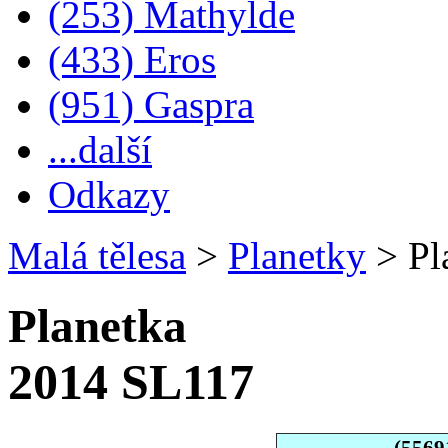
(253) Mathylde
(433) Eros
(951) Gaspra
...další
Odkazy
Malá tělesa
>
Planetky
>
Pl
Planetka
2014 SL117
(5569