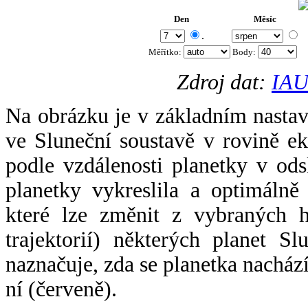
Den
Měsíc
.
Měřítko:
Body
:
Zdroj dat:
IAU
Na obrázku je v základním nastav
ve Sluneční soustavě v rovině ek
podle vzdálenosti planetky v odsl
planetky vykreslila a optimálně
které lze změnit z vybraných h
trajektorií) některých planet Sl
naznačuje, zda se planetka nacház
ní (červeně).