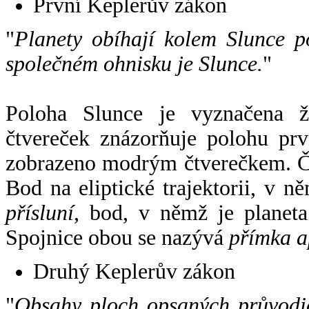
První Keplerův zákon
"
Planety obíhají kolem Slunce p
společném ohnisku je Slunce.
"
Poloha Slunce je vyznačena 
čtvereček znázorňuje polohu pr
zobrazeno modrým čtverečkem. Če
Bod na eliptické trajektorii, v n
přísluní
, bod, v němž je planet
Spojnice obou se nazývá
přímka a
Druhý Keplerův zákon
"
Obsahy ploch opsaných průvodič