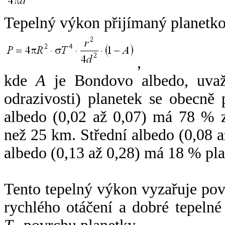
Tepelný výkon přijímaný planetko
,
kde
A
je Bondovo albedo, uvaž
odrazivosti) planetek se obecně
albedo (0,02 až 0,07) má 78 % z
než 25 km. Střední albedo (0,08 
albedo (0,13 až 0,28) má 18 % pla
Tento tepelný výkon vyzařuje po
rychlého otáčení a dobré tepelné