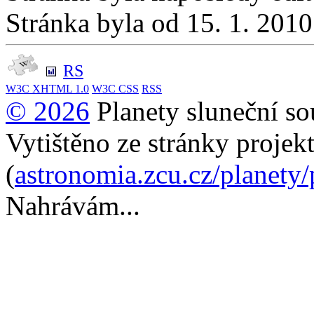
Stránka byla od 15. 1. 201
RS
W3C
XHTML 1.0
W3C
CSS
RSS
© 2026
Planety sluneční so
Vytištěno ze stránky projek
(
astronomia.zcu.cz/planety
Nahrávám...