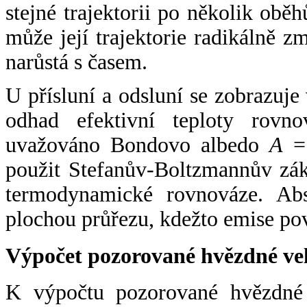
stejné trajektorii po několik oběh
může její trajektorie radikálně zm
narůstá s časem.
U přísluní a odsluní se zobrazuje
odhad efektivní teploty rovno
uvažováno Bondovo albedo
A
= 
použit Stefanův-Boltzmannův zák
termodynamické rovnováze. Abs
plochou průřezu, kdežto emise po
Výpočet pozorované hvězdné ve
K výpočtu pozorované hvězdné v