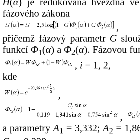
H
(
α
) je redukovaná hvězdná vel
fázového zákona
,
přičemž fázový parametr
G
slouž
funkcí
Φ
(
α
) a
Φ
(
α
). Fázovou fu
1
2
,
i
= 1, 2,
kde
,
,
a parametry
A
= 3,332;
A
= 1,8
1
2