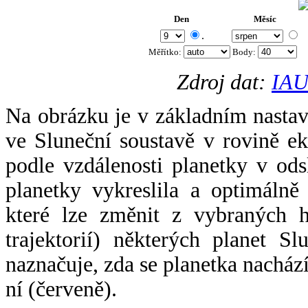
Den
Měsíc
.
Měřítko:
Body
:
Zdroj dat:
IAU
Na obrázku je v základním nastav
ve Sluneční soustavě v rovině ek
podle vzdálenosti planetky v odsl
planetky vykreslila a optimálně
které lze změnit z vybraných h
trajektorií) některých planet Sl
naznačuje, zda se planetka nacház
ní (červeně).