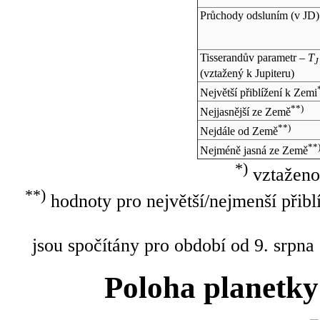
Průchody odsluním (v
JD
)
Tisserandův parametr –
T
J
(vztažený k Jupiteru)
Největší přiblížení k Zemi
**)
Nejjasnější ze Země
**)
Nejdále od Země
**
Nejméně jasná ze Země
*)
vztaženo
**)
hodnoty pro největší/nejmenší přibl
jsou spočítány pro období od 9. srpna
Poloha planetky