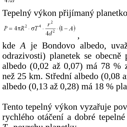
Tepelný výkon přijímaný planetko
,
kde
A
je Bondovo albedo, uvaž
odrazivosti) planetek se obecně
albedo (0,02 až 0,07) má 78 % z
než 25 km. Střední albedo (0,08 
albedo (0,13 až 0,28) má 18 % pla
Tento tepelný výkon vyzařuje po
rychlého otáčení a dobré tepelné