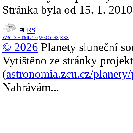
Stránka byla od 15. 1. 201
RS
W3C
XHTML 1.0
W3C
CSS
RSS
© 2026
Planety sluneční so
Vytištěno ze stránky projek
(
astronomia.zcu.cz/planety
Nahrávám...