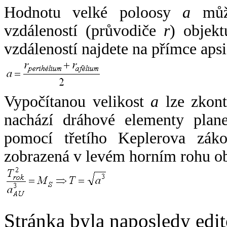
Hodnotu velké poloosy
a
může
vzdáleností (průvodiče
r
) objekt
vzdáleností najdete na přímce apsi
Vypočítanou velikost
a
lze zkont
nachází dráhové elementy plane
pomocí třetího Keplerova zák
zobrazená v levém horním rohu o
Stránka byla naposledy edi