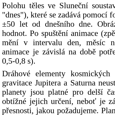
Polohu těles ve Sluneční sousta
"dnes"), které se zadává pomocí 
±50 let od dnešního dne. Obráz
hodnot. Po spuštění animace (zpě
mění v intervalu den, měsíc ne
animace je závislá na době potř
0,5-0,8 s).
Dráhové elementy kosmických t
gravitace Jupitera a Saturna neu
planety jsou platné pro delší č
obtížné jejich určení, neboť je 
přesnosti, jakou požadujeme. Pla