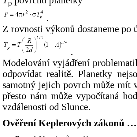
T
povrchu planetky
p
.
Z rovnosti výkonů dostaneme po 
.
Modelování vyjádření problemati
odpovídat realitě. Planetky nejso
samotný jejich povrch může mít v
přesto nám může vypočítaná hodn
vzdálenosti od Slunce.
Ověření Keplerových zákonů …