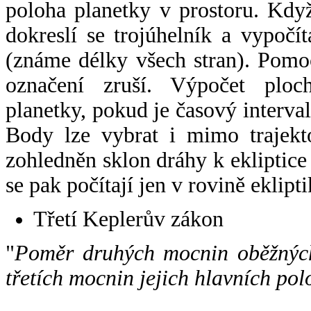
poloha planetky v prostoru. Kdy
dokreslí se trojúhelník a vypoč
(známe délky všech stran). Pomo
označení zruší. Výpočet ploch
planetky, pokud je časový interval
Body lze vybrat i mimo trajekto
zohledněn sklon dráhy k ekliptice
se pak počítají jen v rovině eklipti
Třetí Keplerův zákon
"
Poměr druhých mocnin oběžných
třetích mocnin jejich hlavních pol