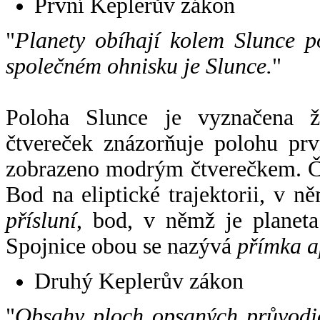
První Keplerův zákon
"
Planety obíhají kolem Slunce p
společném ohnisku je Slunce.
"
Poloha Slunce je vyznačena 
čtvereček znázorňuje polohu pr
zobrazeno modrým čtverečkem. Če
Bod na eliptické trajektorii, v n
přísluní
, bod, v němž je planet
Spojnice obou se nazývá
přímka a
Druhý Keplerův zákon
"
Obsahy ploch opsaných průvodič