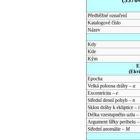
Předběžné označení
Katalogové číslo
Název
Kdy
Kde
Kým
E
(Ekv
Epocha
Velká poloosa dráhy –
a
Excentricita –
e
Střední denní pohyb –
n
Sklon dráhy k ekliptice –
i
Délka vzestupného uzlu –
Argument šířky perihelu 
Střední anomálie –
M