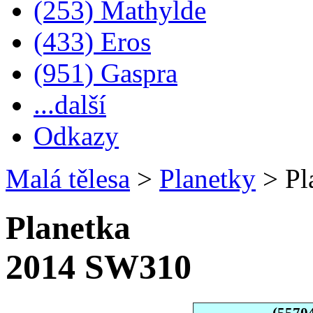
(253) Mathylde
(433) Eros
(951) Gaspra
...další
Odkazy
Malá tělesa
>
Planetky
>
Pl
Planetka
2014 SW310
(5570