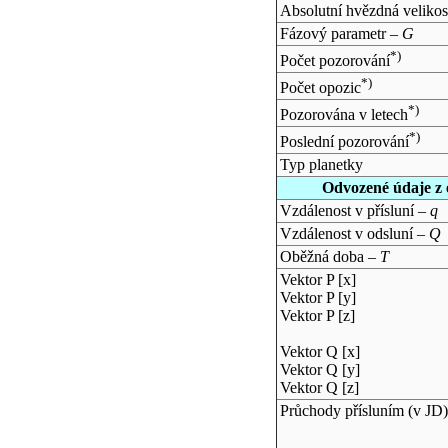
Absolutní hvězdná velikos
Fázový parametr –
G
*)
Počet pozorování
*)
Počet opozic
*)
Pozorována v letech
*)
Poslední pozorování
Typ planetky
Odvozené údaje z 
Vzdálenost v přísluní –
q
Vzdálenost v odsluní –
Q
Oběžná doba –
T
Vektor P [x]
Vektor P [y]
Vektor P [z]
Vektor Q [x]
Vektor Q [y]
Vektor Q [z]
Průchody přísluním (v
JD
)