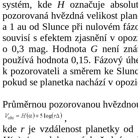
systém, kde
H
označuje absolut
pozorovaná hvězdná velikost plan
a 1 au od Slunce při nulovém fá
souvisí s efektem zjasnění v opoz
o 0,3 mag. Hodnota
G
není zná
používá hodnota 0,15. Fázový úh
k pozorovateli a směrem ke Slunc
pokud se planetka nachází v opozi
Průměrnou pozorovanou hvězdnou 
,
kde
r
je vzdálenost planetky od