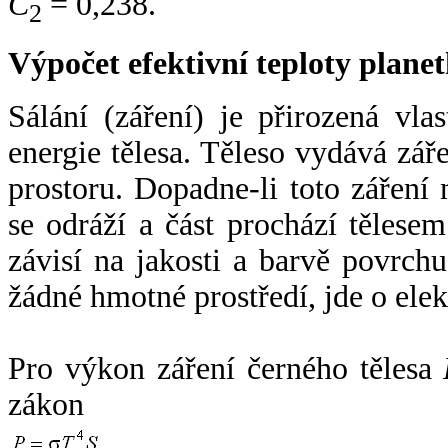
C
= 0,238.
2
Výpočet efektivní teploty plan
Sálání (záření) je přirozená vla
energie tělesa. Těleso vydává zá
prostoru. Dopadne-li toto záření n
se odráží a část prochází tělesem
závisí na jakosti a barvě povrch
žádné hmotné prostředí, jde o ele
Pro výkon záření černého tělesa
zákon