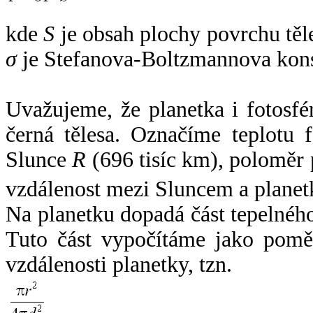
kde
S
je obsah plochy povrchu těl
σ
je Stefanova-Boltzmannova kons
Uvažujeme, že planetka i fotosfér
černá tělesa. Označíme teplotu 
Slunce
R
(696 tisíc km), poloměr
vzdálenost mezi Sluncem a plane
Na planetku dopadá část tepelnéh
Tuto část vypočítáme jako pomě
vzdálenosti planetky, tzn.