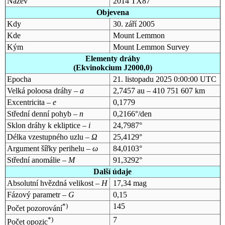
Název
2014 TX87
Objevena
Kdy
30. září 2005
Kde
Mount Lemmon
Kým
Mount Lemmon Survey
Elementy dráhy
(Ekvinokcium J2000,0)
Epocha
21. listopadu 2025 0:00:00 UTC
Velká poloosa dráhy –
a
2,7457 au – 410 751 607 km
Excentricita –
e
0,1779
Střední denní pohyb –
n
0,2166°/den
Sklon dráhy k ekliptice –
i
24,7987°
Délka vzestupného uzlu –
Ω
25,4129°
Argument šířky perihelu –
ω
84,0103°
Střední anomálie –
M
91,3292°
Další údaje
Absolutní hvězdná velikost –
H
17,34 mag
Fázový parametr –
G
0,15
*)
145
Počet pozorování
*)
7
Počet opozic