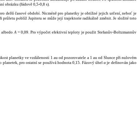
ní obrázku (řádově 0,5-0,8 s).
ro delší časové období. Nicméně pro planetky je obtížné jejich určení, neboť je
růletu poblíž Jupiteru se může její trajektorie radikálně změnit. Je složité toto
o albedo
A
= 0,09. Pro výpočet efektivní teploty je použit Stefanův-Boltzmannův
kost planetky ve vzdálenosti 1 au od pozorovatele a 1 au od Slunce při nulovém
planetek, pro ostatní se používá hodnota 0,15. Fázový úhel
α
je definován jako