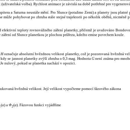
k (uživatelská volba). Rychlost animace je závislá na době potřebné pro vygenerová
itera a Saturna neustále mění. Pro Slunce (potažmo Zemi) a planety jsou platné p
 může pohybovat po zhruba stále stejné trajektorii po několik oběhů, nicméně při p
had efektivní teploty rovnovážného záření planetky, přičemž je uvažováno Bondov
záření od Slunce planetkou je plochou průřezu, kdežto emise povrchem koule.
e
H
označuje absolutní hvězdnou velikost planetky, což je pozorovaná hvězdná veli
i, kdy se jasnost planetky zvýší zhruba o 0,3 mag. Hodnota
G
není známa pro mnoho 
Je nulový, pokud se planetka nachází v opozici.
edukovaná hvězdná velikost. Její velikost vypočteme pomocí fázového zákona
(
α
) a
Φ
(
α
). Fázovou funkci vyjádříme
1
2