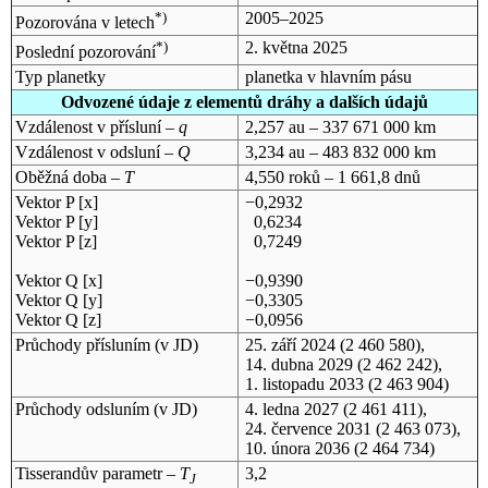
*)
2005–2025
Pozorována v letech
*)
2. května 2025
Poslední pozorování
Typ planetky
planetka v hlavním pásu
Odvozené údaje z elementů dráhy a dalších údajů
Vzdálenost v přísluní –
q
2,257 au – 337 671 000 km
Vzdálenost v odsluní –
Q
3,234 au – 483 832 000 km
Oběžná doba –
T
4,550 roků – 1 661,8 dnů
Vektor P [x]
−0,2932
Vektor P [y]
0,6234
Vektor P [z]
0,7249
Vektor Q [x]
−0,9390
Vektor Q [y]
−0,3305
Vektor Q [z]
−0,0956
Průchody přísluním (v
JD
)
25. září 2024
(2 460 580),
14. dubna 2029
(2 462 242),
1. listopadu 2033
(2 463 904)
Průchody odsluním (v
JD
)
4. ledna 2027
(2 461 411),
24. července 2031
(2 463 073),
10. února 2036
(2 464 734)
Tisserandův parametr –
T
3,2
J