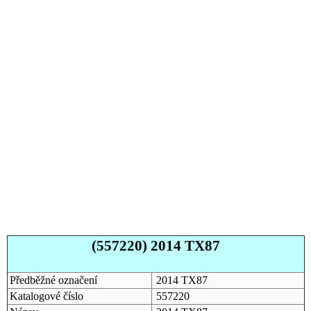
(557220) 2014 TX87
Předběžné označení
2014 TX87
Katalogové číslo
557220