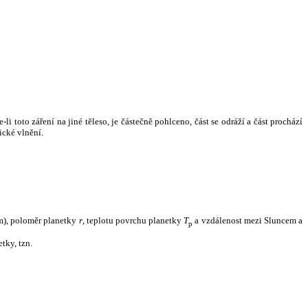
i toto záření na jiné těleso, je částečně pohlceno, část se odráží a část prochází
ické vlnění.
m), poloměr planetky
r
, teplotu povrchu planetky
T
a vzdálenost mezi Sluncem a
p
tky, tzn.