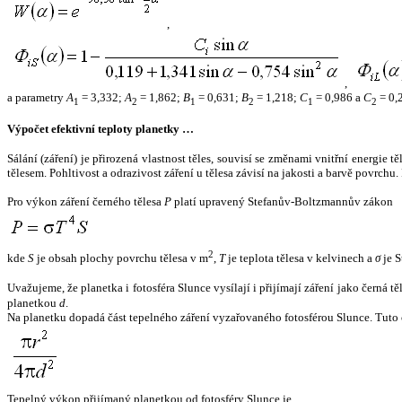
,
,
a parametry
A
= 3,332;
A
= 1,862;
B
= 0,631;
B
= 1,218;
C
= 0,986 a
C
= 0,
1
2
1
2
1
2
Výpočet efektivní teploty planetky …
Sálání (záření) je přirozená vlastnost těles, souvisí se změnami vnitřní energie 
tělesem. Pohltivost a odrazivost záření u tělesa závisí na jakosti a barvě povrch
Pro výkon záření černého tělesa
P
platí upravený Stefanův-Boltzmannův zákon
2
kde
S
je obsah plochy povrchu tělesa v m
,
T
je teplota tělesa v kelvinech a
σ
je S
Uvažujeme, že planetka i fotosféra Slunce vysílají i přijímají záření jako černá 
planetkou
d
.
Na planetku dopadá část tepelného záření vyzařovaného fotosférou Slunce. Tuto 
Tepelný výkon přijímaný planetkou od fotosféry Slunce je