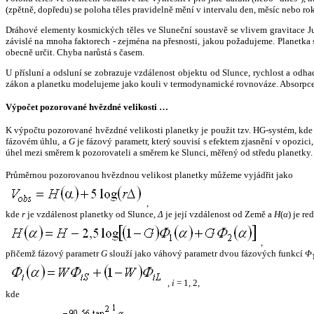
(zpětně, dopředu) se poloha těles pravidelně mění v intervalu den, měsíc nebo ro
Dráhové elementy kosmických těles ve Sluneční soustavě se vlivem gravitace Jup
závislé na mnoha faktorech - zejména na přesnosti, jakou požadujeme. Planetka se
obecně určit. Chyba narůstá s časem.
U přísluní a odsluní se zobrazuje vzdálenost objektu od Slunce, rychlost a od
zákon a planetku modelujeme jako kouli v termodynamické rovnováze. Absorpce 
Výpočet pozorované hvězdné velikosti …
K výpočtu pozorované hvězdné velikosti planetky je použit tzv. HG-systém, kd
fázovém úhlu, a
G
je fázový parametr, který souvisí s efektem zjasnění v opozic
úhel mezi směrem k pozorovateli a směrem ke Slunci, měřený od středu planetky. 
Průměrnou pozorovanou hvězdnou velikost planetky můžeme vyjádřit jako
,
kde
r
je vzdálenost planetky od Slunce,
Δ
je její vzdálenost od Země a
H
(
α
) je r
,
přičemž fázový parametr
G
slouží jako váhový parametr dvou fázových funkcí
Φ
,
i
= 1, 2,
kde