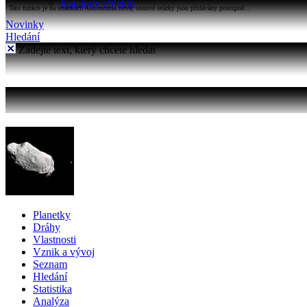
Katalogy objektů
Tato funkce je na stránkách Astronomia nová, testové otázky jsou přidávány postupně...
Novinky
Hledání
Zadejte text, který chcete hledat
Planetky
Dráhy
Vlastnosti
Vznik a vývoj
Seznam
Hledání
Statistika
Analýza