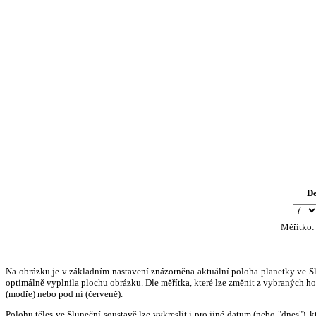
D
Měřítko
Na obrázku je v základním nastavení znázorněna aktuální poloha planetky ve Slun
optimálně vyplnila plochu obrázku. Dle měřítka, které lze změnit z vybraných hod
(modře) nebo pod ní (červeně).
Polohu těles ve Sluneční soustavě lze vykreslit i pro jiné datum (nebo "dnes")