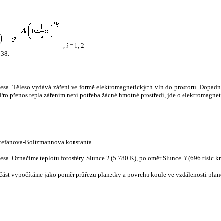
,
i
= 1, 2
238.
tělesa. Těleso vydává záření ve formě elektromagnetických vln do prostoru. Dopadne-l
u. Pro přenos tepla zářením není potřeba žádné hmotné prostředí, jde o elektromagnet
tefanova-Boltzmannova konstanta.
tělesa. Označíme teplotu fotosféry Slunce
T
(5 780 K), poloměr Slunce
R
(696 tisíc k
část vypočítáme jako poměr průřezu planetky a povrchu koule ve vzdálenosti plane