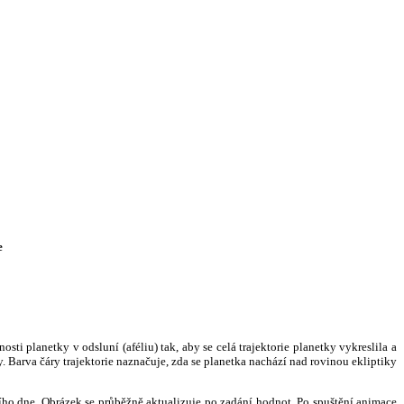
e
i planetky v odsluní (aféliu) tak, aby se celá trajektorie planetky vykreslila a
. Barva čáry trajektorie naznačuje, zda se planetka nachází nad rovinou ekliptiky
ního dne. Obrázek se průběžně aktualizuje po zadání hodnot. Po spuštění animace