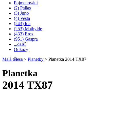
Pojmenování
(2) Pallas
(3) Juno
(4) Vesta
(243) Ida
(253) Mathylde
(433) Eros
(951) Gaspra
...další
Odkazy
Malá tělesa
>
Planetky
>
Planetka 2014 TX87
Planetka
2014 TX87