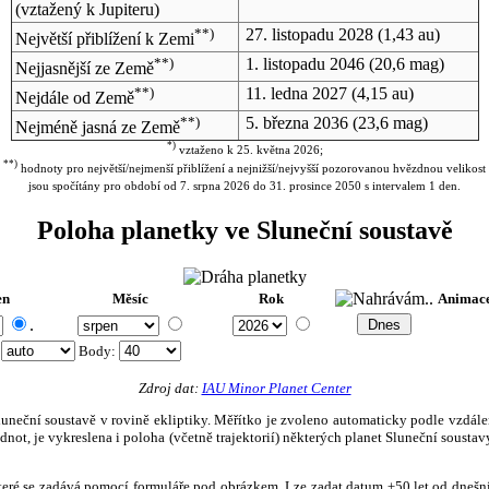
(vztažený k Jupiteru)
**)
27. listopadu 2028
(1,43 au)
Největší přiblížení k Zemi
**)
1. listopadu 2046
(20,6 mag)
Nejjasnější ze Země
**)
11. ledna 2027
(4,15 au)
Nejdále od Země
**)
5. března 2036
(23,6 mag)
Nejméně jasná ze Země
*)
vztaženo k 25. května 2026;
**)
hodnoty pro největší/nejmenší přiblížení a nejnižší/nejvyšší pozorovanou hvězdnou velikost
jsou spočítány pro období od 7. srpna 2026 do 31. prosince 2050 s intervalem 1 den.
Poloha planetky ve Sluneční soustavě
en
Měsíc
Rok
Animac
.
:
Body
:
Zdroj dat:
IAU Minor Planet Center
eční soustavě v rovině ekliptiky. Měřítko je zvoleno automaticky podle vzdálenost
not, je vykreslena i poloha (včetně trajektorií) některých planet Sluneční soustavy
, které se zadává pomocí formuláře pod obrázkem. Lze zadat datum ±50 let od dneš