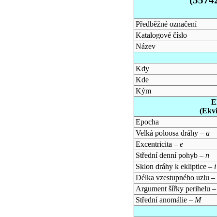
Předběžné označení
Katalogové číslo
Název
Kdy
Kde
Kým
E
(Ekv
Epocha
Velká poloosa dráhy –
a
Excentricita –
e
Střední denní pohyb –
n
Sklon dráhy k ekliptice –
i
Délka vzestupného uzlu –
Argument šířky perihelu 
Střední anomálie –
M