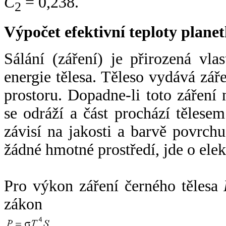
C
= 0,238.
2
Výpočet efektivní teploty plan
Sálání (záření) je přirozená vla
energie tělesa. Těleso vydává zá
prostoru. Dopadne-li toto záření n
se odráží a část prochází tělesem
závisí na jakosti a barvě povrch
žádné hmotné prostředí, jde o ele
Pro výkon záření černého tělesa
zákon