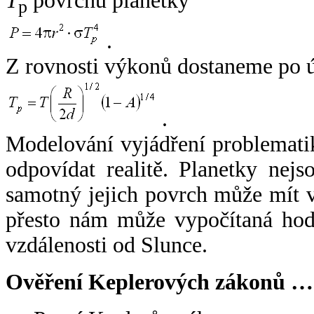
T
povrchu planetky
p
.
Z rovnosti výkonů dostaneme po 
.
Modelování vyjádření problemati
odpovídat realitě. Planetky nejso
samotný jejich povrch může mít v
přesto nám může vypočítaná hodn
vzdálenosti od Slunce.
Ověření Keplerových zákonů …