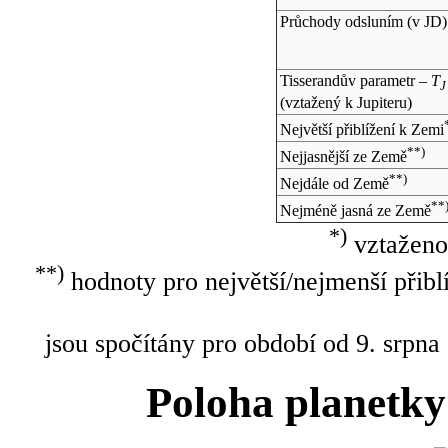
Průchody odsluním (v
JD
)
Tisserandův parametr –
T
J
(vztažený k Jupiteru)
Největší přiblížení k Zemi
**)
Nejjasnější ze Země
**)
Nejdále od Země
**
Nejméně jasná ze Země
*)
vztaženo
**)
hodnoty pro největší/nejmenší přibl
jsou spočítány pro období od 9. srpna
Poloha planetky