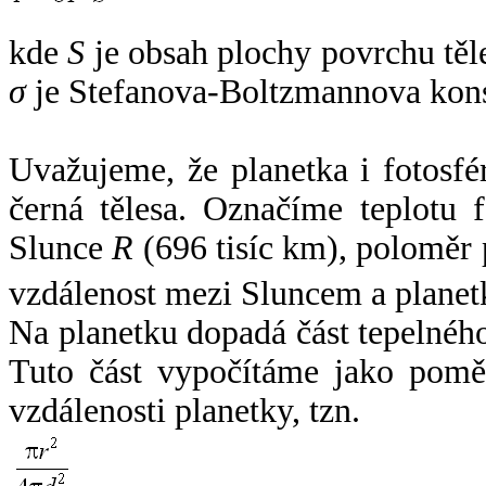
kde
S
je obsah plochy povrchu těl
σ
je Stefanova-Boltzmannova kons
Uvažujeme, že planetka i fotosfér
černá tělesa. Označíme teplotu 
Slunce
R
(696 tisíc km), poloměr
vzdálenost mezi Sluncem a plane
Na planetku dopadá část tepelnéh
Tuto část vypočítáme jako pomě
vzdálenosti planetky, tzn.