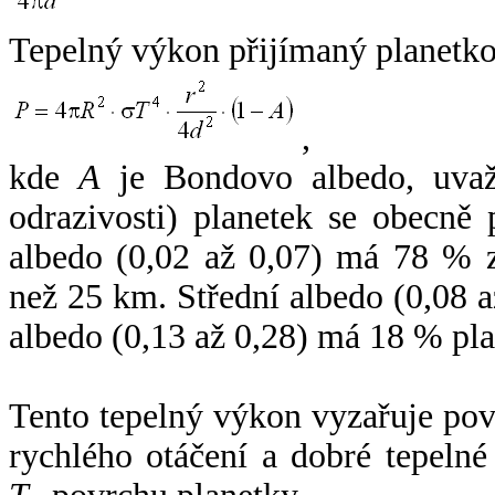
Tepelný výkon přijímaný planetko
,
kde
A
je Bondovo albedo, uvaž
odrazivosti) planetek se obecně
albedo (0,02 až 0,07) má 78 % z
než 25 km. Střední albedo (0,08 
albedo (0,13 až 0,28) má 18 % pla
Tento tepelný výkon vyzařuje po
rychlého otáčení a dobré tepelné