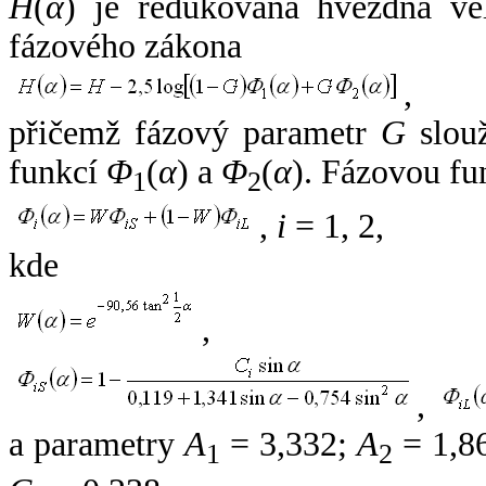
H
(
α
) je redukovaná hvězdná vel
fázového zákona
,
přičemž fázový parametr
G
slouž
funkcí
Φ
(
α
) a
Φ
(
α
). Fázovou fu
1
2
,
i
= 1, 2,
kde
,
,
a parametry
A
= 3,332;
A
= 1,8
1
2