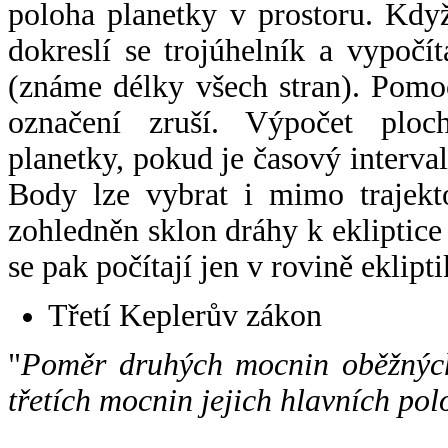
poloha planetky v prostoru. Kdy
dokreslí se trojúhelník a vypoč
(známe délky všech stran). Pomo
označení zruší. Výpočet ploch
planetky, pokud je časový interval
Body lze vybrat i mimo trajekto
zohledněn sklon dráhy k ekliptice
se pak počítají jen v rovině eklipti
Třetí Keplerův zákon
"
Poměr druhých mocnin oběžných
třetích mocnin jejich hlavních pol