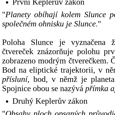
První Keplerův zákon
"
Planety obíhají kolem Slunce p
společném ohnisku je Slunce.
"
Poloha Slunce je vyznačena 
čtvereček znázorňuje polohu pr
zobrazeno modrým čtverečkem. Če
Bod na eliptické trajektorii, v n
přísluní
, bod, v němž je planet
Spojnice obou se nazývá
přímka a
Druhý Keplerův zákon
"
Obsahy ploch opsaných průvodič