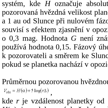
systém, kde
H
označuje absolut
pozorovaná hvězdná velikost plan
a 1 au od Slunce při nulovém fá
souvisí s efektem zjasnění v opoz
o 0,3 mag. Hodnota
G
není zná
používá hodnota 0,15. Fázový úh
k pozorovateli a směrem ke Slunc
pokud se planetka nachází v opozi
Průměrnou pozorovanou hvězdnou 
,
kde
r
je vzdálenost planetky od