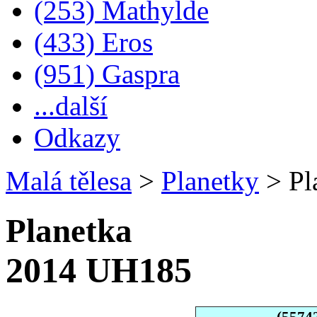
(253) Mathylde
(433) Eros
(951) Gaspra
...další
Odkazy
Malá tělesa
>
Planetky
>
Pl
Planetka
2014 UH185
(5574