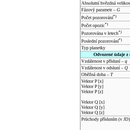
Absolutní hvězdná velikos
Fázový parametr –
G
*)
Počet pozorování
*)
Počet opozic
*)
Pozorována v letech
*)
Poslední pozorování
Typ planetky
Odvozené údaje z 
Vzdálenost v přísluní –
q
Vzdálenost v odsluní –
Q
Oběžná doba –
T
Vektor P [x]
Vektor P [y]
Vektor P [z]
Vektor Q [x]
Vektor Q [y]
Vektor Q [z]
Průchody přísluním (v
JD
)