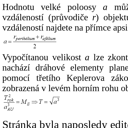
Hodnotu velké poloosy
a
může
vzdáleností (průvodiče
r
) objekt
vzdáleností najdete na přímce apsi
Vypočítanou velikost
a
lze zkont
nachází dráhové elementy plane
pomocí třetího Keplerova zák
zobrazená v levém horním rohu o
Stránka byla naposledy edi