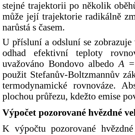
stejné trajektorii po několik oběh
může její trajektorie radikálně zm
narůstá s časem.
U přísluní a odsluní se zobrazuje
odhad efektivní teploty rovno
uvažováno Bondovo albedo
A
= 
použit Stefanův-Boltzmannův zák
termodynamické rovnováze. Abs
plochou průřezu, kdežto emise po
Výpočet pozorované hvězdné ve
K výpočtu pozorované hvězdné v