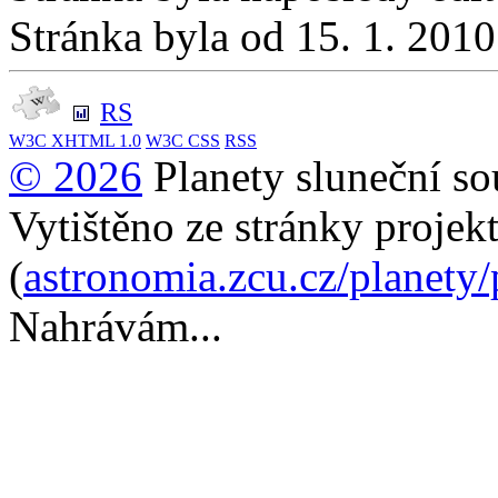
Stránka byla od 15. 1. 201
RS
W3C
XHTML 1.0
W3C
CSS
RSS
© 2026
Planety sluneční so
Vytištěno ze stránky projek
(
astronomia.zcu.cz/planety
Nahrávám...