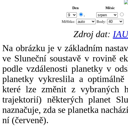
Den
Měsíc
.
Měřítko:
Body
:
Zdroj dat:
IAU
Na obrázku je v základním nastav
ve Sluneční soustavě v rovině ek
podle vzdálenosti planetky v odsl
planetky vykreslila a optimálně
které lze změnit z vybraných h
trajektorií) některých planet Sl
naznačuje, zda se planetka nacház
ní (červeně).