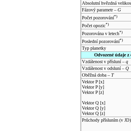
Absolutní hvězdná velikos
Fázový parametr –
G
*)
Počet pozorování
*)
Počet opozic
*)
Pozorována v letech
*)
Poslední pozorování
Typ planetky
Odvozené údaje z 
Vzdálenost v přísluní –
q
Vzdálenost v odsluní –
Q
Oběžná doba –
T
Vektor P [x]
Vektor P [y]
Vektor P [z]
Vektor Q [x]
Vektor Q [y]
Vektor Q [z]
Průchody přísluním (v
JD
)