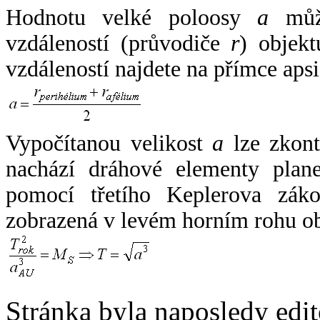
Hodnotu velké poloosy
a
může
vzdáleností (průvodiče
r
) objekt
vzdáleností najdete na přímce apsi
Vypočítanou velikost
a
lze zkont
nachází dráhové elementy plane
pomocí třetího Keplerova zák
zobrazená v levém horním rohu o
Stránka byla naposledy edi