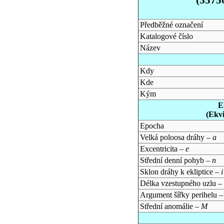
Předběžné označení
Katalogové číslo
Název
Kdy
Kde
Kým
E
(Ekv
Epocha
Velká poloosa dráhy –
a
Excentricita –
e
Střední denní pohyb –
n
Sklon dráhy k ekliptice –
i
Délka vzestupného uzlu –
Argument šířky perihelu 
Střední anomálie –
M