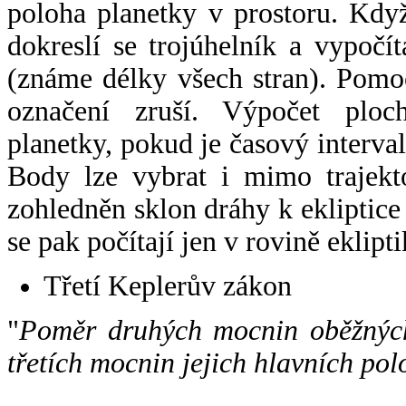
poloha planetky v prostoru. Kdy
dokreslí se trojúhelník a vypoč
(známe délky všech stran). Pomo
označení zruší. Výpočet ploch
planetky, pokud je časový interval
Body lze vybrat i mimo trajekto
zohledněn sklon dráhy k ekliptice
se pak počítají jen v rovině eklipti
Třetí Keplerův zákon
"
Poměr druhých mocnin oběžných
třetích mocnin jejich hlavních pol