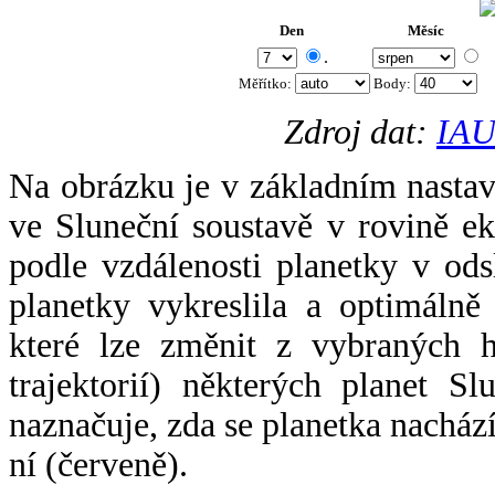
Den
Měsíc
.
Měřítko:
Body
:
Zdroj dat:
IAU
Na obrázku je v základním nastav
ve Sluneční soustavě v rovině ek
podle vzdálenosti planetky v odsl
planetky vykreslila a optimálně
které lze změnit z vybraných h
trajektorií) některých planet Sl
naznačuje, zda se planetka nacház
ní (červeně).