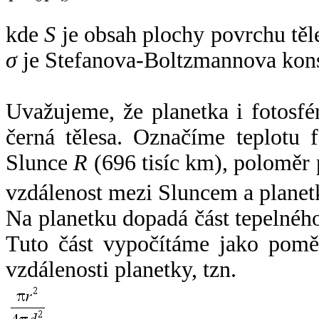
kde
S
je obsah plochy povrchu těl
σ
je Stefanova-Boltzmannova kons
Uvažujeme, že planetka i fotosfér
černá tělesa. Označíme teplotu 
Slunce
R
(696 tisíc km), poloměr
vzdálenost mezi Sluncem a plane
Na planetku dopadá část tepelnéh
Tuto část vypočítáme jako pomě
vzdálenosti planetky, tzn.