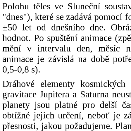
Polohu těles ve Sluneční sousta
"dnes"), které se zadává pomocí 
±50 let od dnešního dne. Obráz
hodnot. Po spuštění animace (zpě
mění v intervalu den, měsíc ne
animace je závislá na době potř
0,5-0,8 s).
Dráhové elementy kosmických t
gravitace Jupitera a Saturna neu
planety jsou platné pro delší č
obtížné jejich určení, neboť je 
přesnosti, jakou požadujeme. Pla