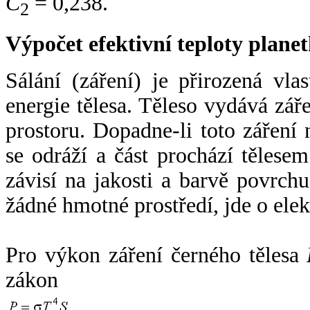
C
= 0,238.
2
Výpočet efektivní teploty plan
Sálání (záření) je přirozená vla
energie tělesa. Těleso vydává zá
prostoru. Dopadne-li toto záření n
se odráží a část prochází tělesem
závisí na jakosti a barvě povrch
žádné hmotné prostředí, jde o ele
Pro výkon záření černého tělesa
zákon