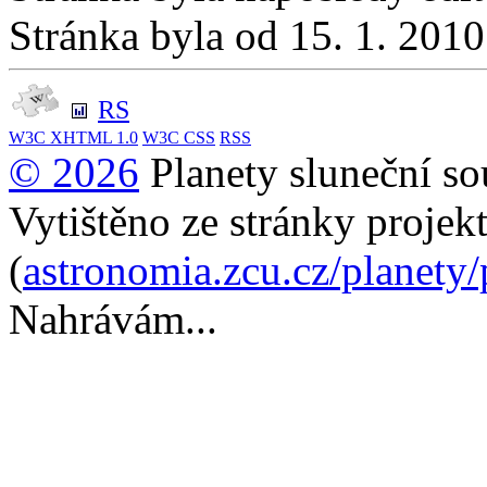
Stránka byla od 15. 1. 201
RS
W3C
XHTML 1.0
W3C
CSS
RSS
© 2026
Planety sluneční so
Vytištěno ze stránky projek
(
astronomia.zcu.cz/planety
Nahrávám...