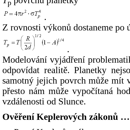
T
povrchu planetky
p
.
Z rovnosti výkonů dostaneme po 
.
Modelování vyjádření problemati
odpovídat realitě. Planetky nejso
samotný jejich povrch může mít v
přesto nám může vypočítaná hodn
vzdálenosti od Slunce.
Ověření Keplerových zákonů …