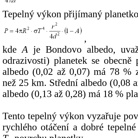
Tepelný výkon přijímaný planetko
,
kde
A
je Bondovo albedo, uvaž
odrazivosti) planetek se obecně
albedo (0,02 až 0,07) má 78 % z
než 25 km. Střední albedo (0,08 
albedo (0,13 až 0,28) má 18 % pla
Tento tepelný výkon vyzařuje po
rychlého otáčení a dobré tepelné