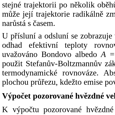
stejné trajektorii po několik oběh
může její trajektorie radikálně zm
narůstá s časem.
U přísluní a odsluní se zobrazuje
odhad efektivní teploty rovno
uvažováno Bondovo albedo
A
= 
použit Stefanův-Boltzmannův zák
termodynamické rovnováze. Abs
plochou průřezu, kdežto emise po
Výpočet pozorované hvězdné ve
K výpočtu pozorované hvězdné v