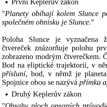
První Keplerův zákon
"
Planety obíhají kolem Slunce p
společném ohnisku je Slunce.
"
Poloha Slunce je vyznačena 
čtvereček znázorňuje polohu pr
zobrazeno modrým čtverečkem. Če
Bod na eliptické trajektorii, v n
přísluní
, bod, v němž je planet
Spojnice obou se nazývá
přímka a
Druhý Keplerův zákon
"
Obsahy ploch opsaných průvodič