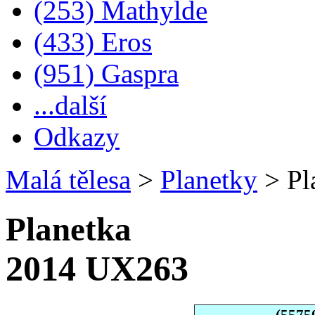
(253) Mathylde
(433) Eros
(951) Gaspra
...další
Odkazy
Malá tělesa
>
Planetky
>
Pl
Planetka
2014 UX263
(5575