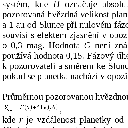
systém, kde
H
označuje absolut
pozorovaná hvězdná velikost plan
a 1 au od Slunce při nulovém fá
souvisí s efektem zjasnění v opoz
o 0,3 mag. Hodnota
G
není zná
používá hodnota 0,15. Fázový úh
k pozorovateli a směrem ke Slunc
pokud se planetka nachází v opozi
Průměrnou pozorovanou hvězdnou 
,
kde
r
je vzdálenost planetky od