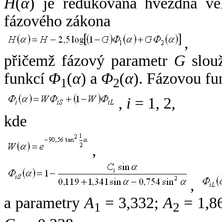
H
(
α
) je redukovaná hvězdná vel
fázového zákona
,
přičemž fázový parametr
G
slouž
funkcí
Φ
(
α
) a
Φ
(
α
). Fázovou fu
1
2
,
i
= 1, 2,
kde
,
,
a parametry
A
= 3,332;
A
= 1,8
1
2