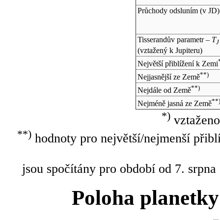
Průchody odsluním (v
JD
)
Tisserandův parametr –
T
J
(vztažený k Jupiteru)
Největší přiblížení k Zemi
**)
Nejjasnější ze Země
**)
Nejdále od Země
**
Nejméně jasná ze Země
*)
vztaženo
**)
hodnoty pro největší/nejmenší přibl
jsou spočítány pro období od 7. srpna
Poloha planetky