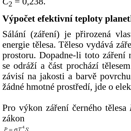
C
= 0,238.
2
Výpočet efektivní teploty plan
Sálání (záření) je přirozená vla
energie tělesa. Těleso vydává zá
prostoru. Dopadne-li toto záření n
se odráží a část prochází tělesem
závisí na jakosti a barvě povrch
žádné hmotné prostředí, jde o ele
Pro výkon záření černého tělesa
zákon