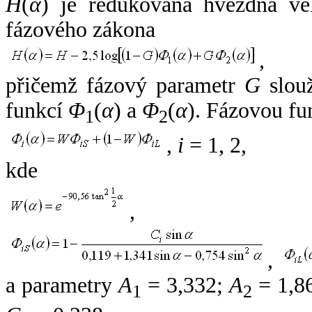
H
(
α
) je redukovaná hvězdná vel
fázového zákona
,
přičemž fázový parametr
G
slouž
funkcí
Φ
(
α
) a
Φ
(
α
). Fázovou fu
1
2
,
i
= 1, 2,
kde
,
,
a parametry
A
= 3,332;
A
= 1,8
1
2