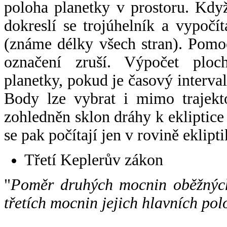
poloha planetky v prostoru. Kdy
dokreslí se trojúhelník a vypoč
(známe délky všech stran). Pomo
označení zruší. Výpočet ploch
planetky, pokud je časový interval
Body lze vybrat i mimo trajekto
zohledněn sklon dráhy k ekliptice
se pak počítají jen v rovině eklipti
Třetí Keplerův zákon
"
Poměr druhých mocnin oběžných
třetích mocnin jejich hlavních pol