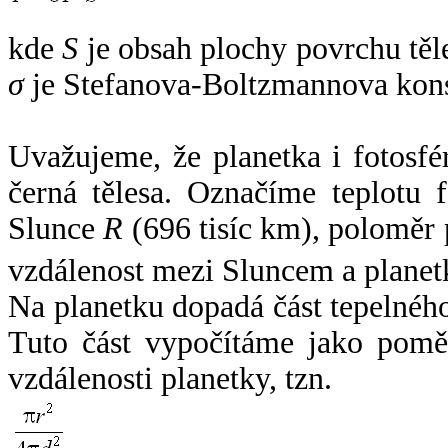
kde
S
je obsah plochy povrchu těl
σ
je Stefanova-Boltzmannova kons
Uvažujeme, že planetka i fotosfér
černá tělesa. Označíme teplotu 
Slunce
R
(696 tisíc km), poloměr
vzdálenost mezi Sluncem a plane
Na planetku dopadá část tepelnéh
Tuto část vypočítáme jako pomě
vzdálenosti planetky, tzn.