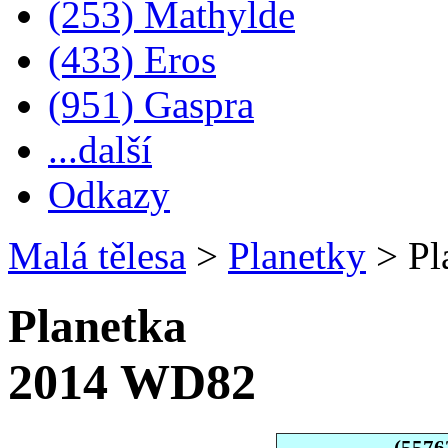
(253) Mathylde
(433) Eros
(951) Gaspra
...další
Odkazy
Malá tělesa
>
Planetky
>
Pl
Planetka
2014 WD82
(5576