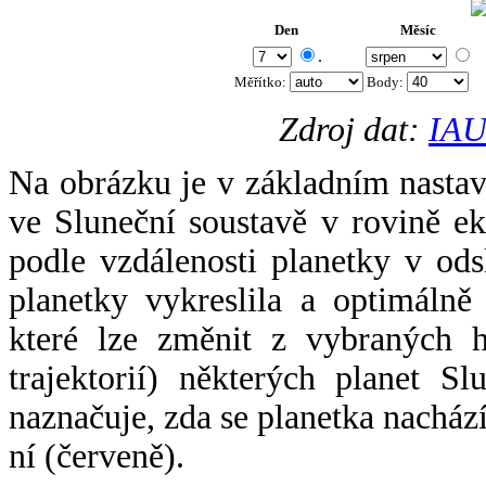
Den
Měsíc
.
Měřítko:
Body
:
Zdroj dat:
IAU
Na obrázku je v základním nastav
ve Sluneční soustavě v rovině ek
podle vzdálenosti planetky v odsl
planetky vykreslila a optimálně
které lze změnit z vybraných h
trajektorií) některých planet Sl
naznačuje, zda se planetka nacház
ní (červeně).