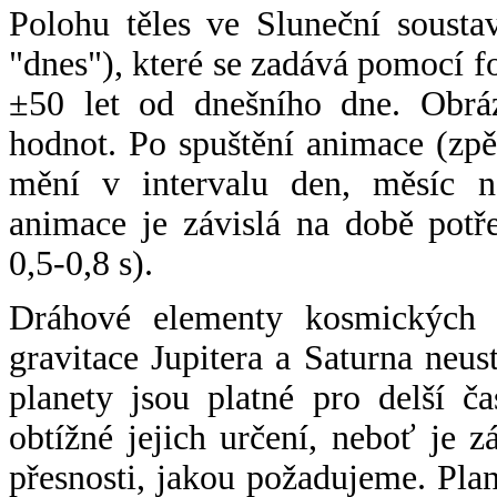
Polohu těles ve Sluneční sousta
"dnes"), které se zadává pomocí 
±50 let od dnešního dne. Obráz
hodnot. Po spuštění animace (zpě
mění v intervalu den, měsíc ne
animace je závislá na době potř
0,5-0,8 s).
Dráhové elementy kosmických t
gravitace Jupitera a Saturna neu
planety jsou platné pro delší č
obtížné jejich určení, neboť je 
přesnosti, jakou požadujeme. Pla