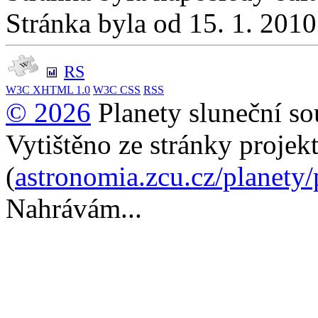
Stránka byla od 15. 1. 201
RS
W3C
XHTML 1.0
W3C
CSS
RSS
© 2026
Planety sluneční so
Vytištěno ze stránky projek
(
astronomia.zcu.cz/planety
Nahrávám...