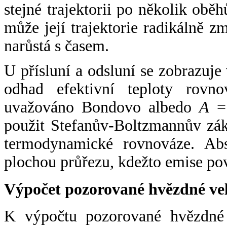
stejné trajektorii po několik oběh
může její trajektorie radikálně zm
narůstá s časem.
U přísluní a odsluní se zobrazuje
odhad efektivní teploty rovno
uvažováno Bondovo albedo
A
= 
použit Stefanův-Boltzmannův zák
termodynamické rovnováze. Abs
plochou průřezu, kdežto emise po
Výpočet pozorované hvězdné ve
K výpočtu pozorované hvězdné v