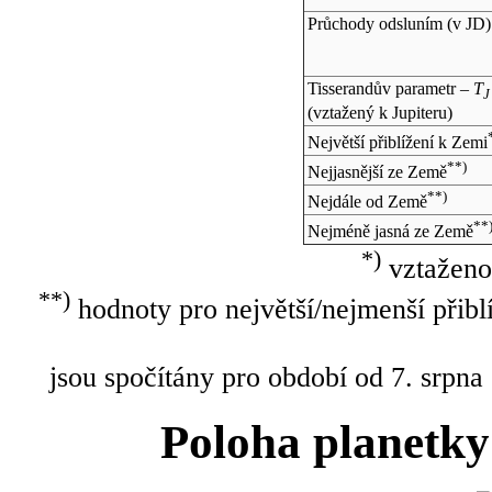
Průchody odsluním (v
JD
)
Tisserandův parametr –
T
J
(vztažený k Jupiteru)
Největší přiblížení k Zemi
**)
Nejjasnější ze Země
**)
Nejdále od Země
**
Nejméně jasná ze Země
*)
vztaženo
**)
hodnoty pro největší/nejmenší přibl
jsou spočítány pro období od 7. srpna
Poloha planetky