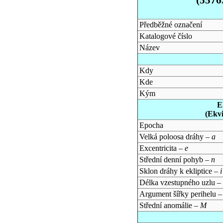
Předběžné označení
Katalogové číslo
Název
Kdy
Kde
Kým
E
(Ekv
Epocha
Velká poloosa dráhy –
a
Excentricita –
e
Střední denní pohyb –
n
Sklon dráhy k ekliptice –
i
Délka vzestupného uzlu –
Argument šířky perihelu 
Střední anomálie –
M