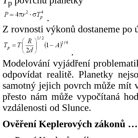
T
povrchu planetky
p
.
Z rovnosti výkonů dostaneme po 
.
Modelování vyjádření problemati
odpovídat realitě. Planetky nejso
samotný jejich povrch může mít v
přesto nám může vypočítaná hodn
vzdálenosti od Slunce.
Ověření Keplerových zákonů …