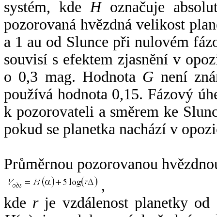
systém, kde
H
označuje absolut
pozorovaná hvězdná velikost plan
a 1 au od Slunce při nulovém fá
souvisí s efektem zjasnění v opoz
o 0,3 mag. Hodnota
G
není zná
používá hodnota 0,15. Fázový úh
k pozorovateli a směrem ke Slunc
pokud se planetka nachází v opozi
Průměrnou pozorovanou hvězdnou 
,
kde
r
je vzdálenost planetky od