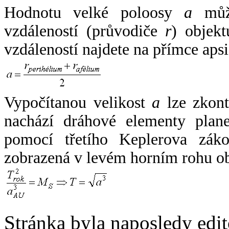
Hodnotu velké poloosy
a
může
vzdáleností (průvodiče
r
) objekt
vzdáleností najdete na přímce apsi
Vypočítanou velikost
a
lze zkont
nachází dráhové elementy plane
pomocí třetího Keplerova zák
zobrazená v levém horním rohu o
Stránka byla naposledy edi