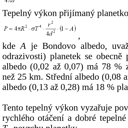
Tepelný výkon přijímaný planetko
,
kde
A
je Bondovo albedo, uvaž
odrazivosti) planetek se obecně
albedo (0,02 až 0,07) má 78 % z
než 25 km. Střední albedo (0,08 
albedo (0,13 až 0,28) má 18 % pla
Tento tepelný výkon vyzařuje po
rychlého otáčení a dobré tepelné