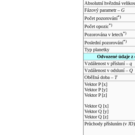
Absolutní hvězdná velikos
Fázový parametr –
G
*)
Počet pozorování
*)
Počet opozic
*)
Pozorována v letech
*)
Poslední pozorování
Typ planetky
Odvozené údaje z 
Vzdálenost v přísluní –
q
Vzdálenost v odsluní –
Q
Oběžná doba –
T
Vektor P [x]
Vektor P [y]
Vektor P [z]
Vektor Q [x]
Vektor Q [y]
Vektor Q [z]
Průchody přísluním (v
JD
)