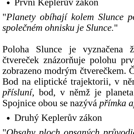
První Keplerův zákon
"
Planety obíhají kolem Slunce p
společném ohnisku je Slunce.
"
Poloha Slunce je vyznačena 
čtvereček znázorňuje polohu pr
zobrazeno modrým čtverečkem. Če
Bod na eliptické trajektorii, v n
přísluní
, bod, v němž je planet
Spojnice obou se nazývá
přímka a
Druhý Keplerův zákon
"
Obsahy ploch opsaných průvodič