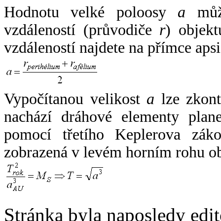
Hodnotu velké poloosy
a
může
vzdáleností (průvodiče
r
) objekt
vzdáleností najdete na přímce apsi
Vypočítanou velikost
a
lze zkont
nachází dráhové elementy plane
pomocí třetího Keplerova zák
zobrazená v levém horním rohu o
Stránka byla naposledy edi