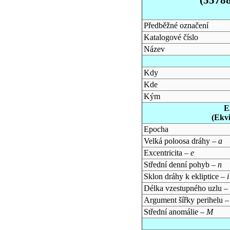
Předběžné označení
Katalogové číslo
Název
Kdy
Kde
Kým
E
(Ekv
Epocha
Velká poloosa dráhy –
a
Excentricita –
e
Střední denní pohyb –
n
Sklon dráhy k ekliptice –
i
Délka vzestupného uzlu –
Argument šířky perihelu 
Střední anomálie –
M