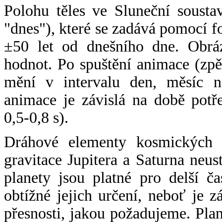
Polohu těles ve Sluneční sousta
"dnes"), které se zadává pomocí 
±50 let od dnešního dne. Obráz
hodnot. Po spuštění animace (zpě
mění v intervalu den, měsíc ne
animace je závislá na době potř
0,5-0,8 s).
Dráhové elementy kosmických t
gravitace Jupitera a Saturna neu
planety jsou platné pro delší č
obtížné jejich určení, neboť je 
přesnosti, jakou požadujeme. Pla