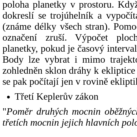
poloha planetky v prostoru. Kdy
dokreslí se trojúhelník a vypoč
(známe délky všech stran). Pomo
označení zruší. Výpočet ploch
planetky, pokud je časový interval
Body lze vybrat i mimo trajekto
zohledněn sklon dráhy k ekliptice
se pak počítají jen v rovině eklipti
Třetí Keplerův zákon
"
Poměr druhých mocnin oběžných
třetích mocnin jejich hlavních pol