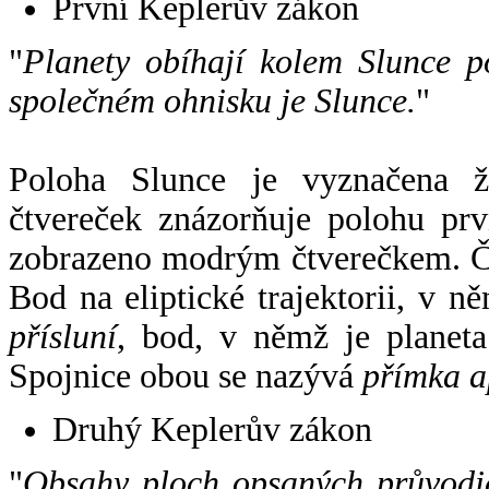
První Keplerův zákon
"
Planety obíhají kolem Slunce p
společném ohnisku je Slunce.
"
Poloha Slunce je vyznačena 
čtvereček znázorňuje polohu pr
zobrazeno modrým čtverečkem. Če
Bod na eliptické trajektorii, v n
přísluní
, bod, v němž je planet
Spojnice obou se nazývá
přímka a
Druhý Keplerův zákon
"
Obsahy ploch opsaných průvodič