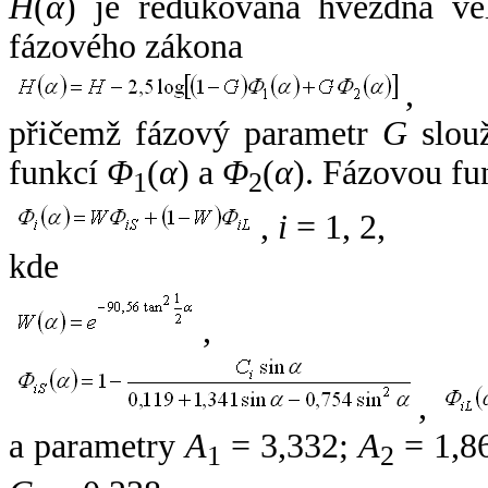
H
(
α
) je redukovaná hvězdná vel
fázového zákona
,
přičemž fázový parametr
G
slouž
funkcí
Φ
(
α
) a
Φ
(
α
). Fázovou fu
1
2
,
i
= 1, 2,
kde
,
,
a parametry
A
= 3,332;
A
= 1,8
1
2