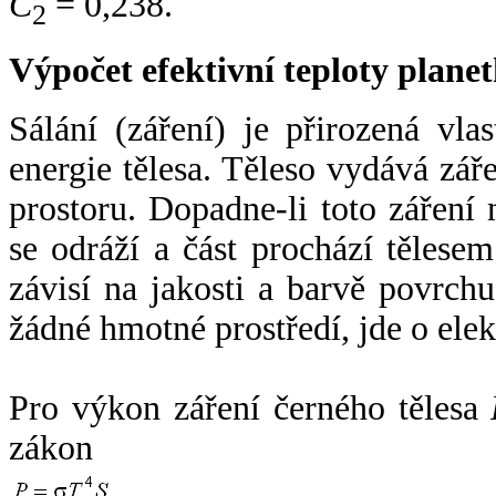
C
= 0,238.
2
Výpočet efektivní teploty plan
Sálání (záření) je přirozená vla
energie tělesa. Těleso vydává zá
prostoru. Dopadne-li toto záření n
se odráží a část prochází tělesem
závisí na jakosti a barvě povrch
žádné hmotné prostředí, jde o ele
Pro výkon záření černého tělesa
zákon