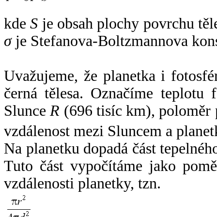
kde
S
je obsah plochy povrchu těl
σ
je Stefanova-Boltzmannova kons
Uvažujeme, že planetka i fotosfér
černá tělesa. Označíme teplotu 
Slunce
R
(696 tisíc km), poloměr
vzdálenost mezi Sluncem a plane
Na planetku dopadá část tepelnéh
Tuto část vypočítáme jako pomě
vzdálenosti planetky, tzn.