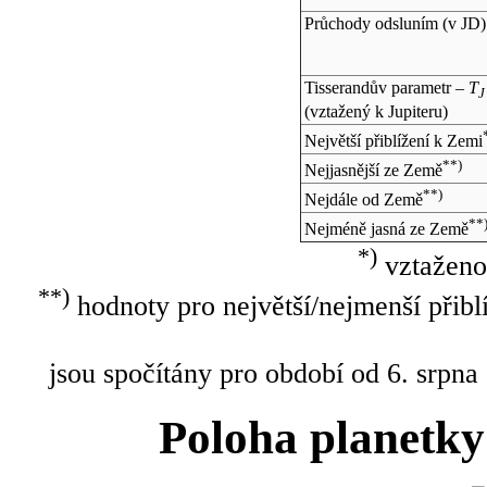
Průchody odsluním (v
JD
)
Tisserandův parametr –
T
J
(vztažený k Jupiteru)
Největší přiblížení k Zemi
**)
Nejjasnější ze Země
**)
Nejdále od Země
**
Nejméně jasná ze Země
*)
vztaženo
**)
hodnoty pro největší/nejmenší přibl
jsou spočítány pro období od 6. srpna
Poloha planetky