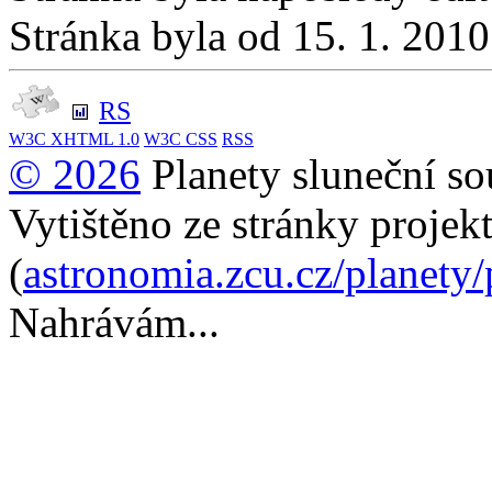
Stránka byla od 15. 1. 201
RS
W3C
XHTML 1.0
W3C
CSS
RSS
© 2026
Planety sluneční so
Vytištěno ze stránky projek
(
astronomia.zcu.cz/planety
Nahrávám...