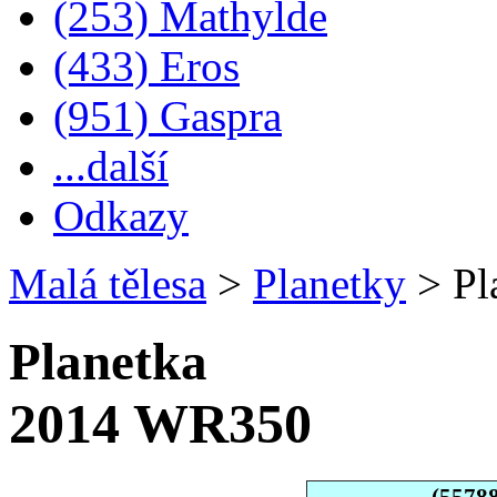
(253) Mathylde
(433) Eros
(951) Gaspra
...další
Odkazy
Malá tělesa
>
Planetky
>
Pl
Planetka
2014 WR350
(5578