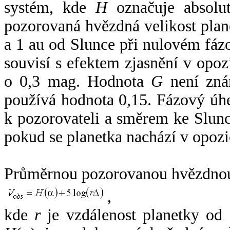
systém, kde
H
označuje absolut
pozorovaná hvězdná velikost plan
a 1 au od Slunce při nulovém fá
souvisí s efektem zjasnění v opoz
o 0,3 mag. Hodnota
G
není zná
používá hodnota 0,15. Fázový úh
k pozorovateli a směrem ke Slunc
pokud se planetka nachází v opozi
Průměrnou pozorovanou hvězdnou 
,
kde
r
je vzdálenost planetky od