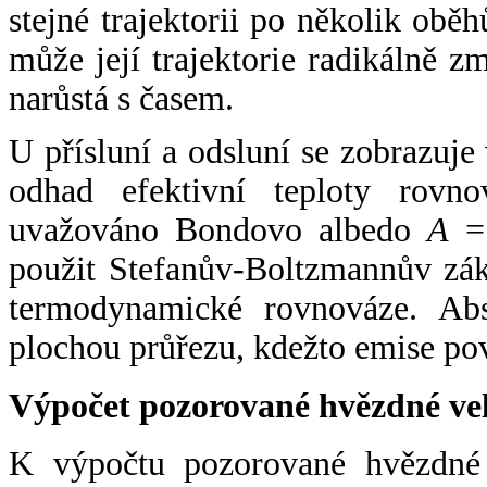
stejné trajektorii po několik oběh
může její trajektorie radikálně zm
narůstá s časem.
U přísluní a odsluní se zobrazuje
odhad efektivní teploty rovno
uvažováno Bondovo albedo
A
= 
použit Stefanův-Boltzmannův zák
termodynamické rovnováze. Abs
plochou průřezu, kdežto emise po
Výpočet pozorované hvězdné ve
K výpočtu pozorované hvězdné v