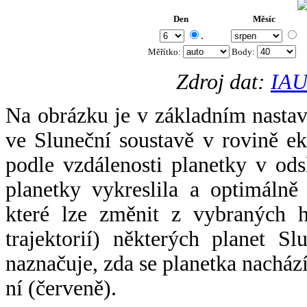
Den
Měsíc
.
Měřítko:
Body
:
Zdroj dat:
IAU
Na obrázku je v základním nastav
ve Sluneční soustavě v rovině ek
podle vzdálenosti planetky v odsl
planetky vykreslila a optimálně
které lze změnit z vybraných h
trajektorií) některých planet Sl
naznačuje, zda se planetka nacház
ní (červeně).