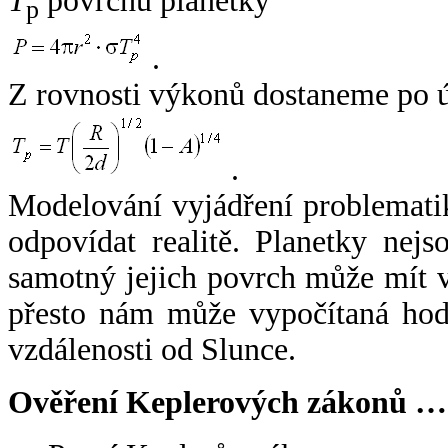
T
povrchu planetky
p
.
Z rovnosti výkonů dostaneme po 
.
Modelování vyjádření problemati
odpovídat realitě. Planetky nejso
samotný jejich povrch může mít v
přesto nám může vypočítaná hodn
vzdálenosti od Slunce.
Ověření Keplerových zákonů …