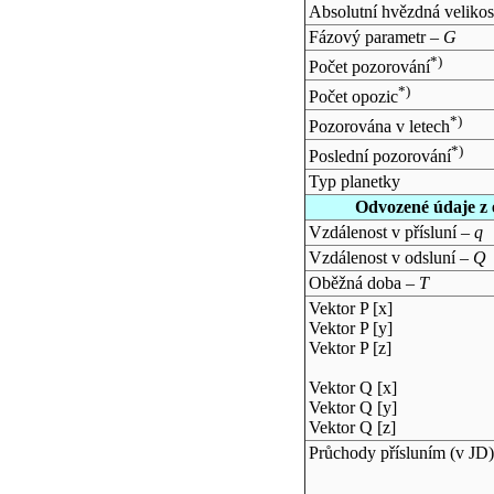
Absolutní hvězdná velikos
Fázový parametr –
G
*)
Počet pozorování
*)
Počet opozic
*)
Pozorována v letech
*)
Poslední pozorování
Typ planetky
Odvozené údaje z 
Vzdálenost v přísluní –
q
Vzdálenost v odsluní –
Q
Oběžná doba –
T
Vektor P [x]
Vektor P [y]
Vektor P [z]
Vektor Q [x]
Vektor Q [y]
Vektor Q [z]
Průchody přísluním (v
JD
)