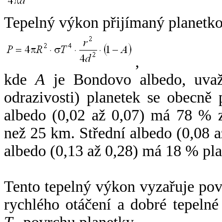
Tepelný výkon přijímaný planetko
,
kde
A
je Bondovo albedo, uvaž
odrazivosti) planetek se obecně
albedo (0,02 až 0,07) má 78 % z
než 25 km. Střední albedo (0,08 
albedo (0,13 až 0,28) má 18 % pla
Tento tepelný výkon vyzařuje po
rychlého otáčení a dobré tepelné