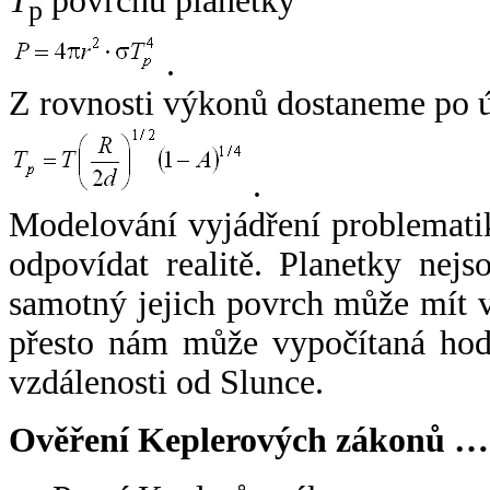
T
povrchu planetky
p
.
Z rovnosti výkonů dostaneme po 
.
Modelování vyjádření problemati
odpovídat realitě. Planetky nejso
samotný jejich povrch může mít v
přesto nám může vypočítaná hodn
vzdálenosti od Slunce.
Ověření Keplerových zákonů …