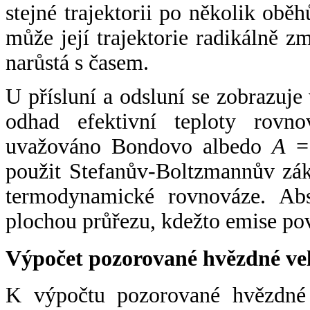
stejné trajektorii po několik oběh
může její trajektorie radikálně zm
narůstá s časem.
U přísluní a odsluní se zobrazuje
odhad efektivní teploty rovno
uvažováno Bondovo albedo
A
= 
použit Stefanův-Boltzmannův zák
termodynamické rovnováze. Abs
plochou průřezu, kdežto emise po
Výpočet pozorované hvězdné ve
K výpočtu pozorované hvězdné v