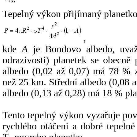
Tepelný výkon přijímaný planetko
,
kde
A
je Bondovo albedo, uvaž
odrazivosti) planetek se obecně
albedo (0,02 až 0,07) má 78 % z
než 25 km. Střední albedo (0,08 
albedo (0,13 až 0,28) má 18 % pla
Tento tepelný výkon vyzařuje po
rychlého otáčení a dobré tepelné