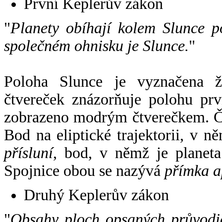
První Keplerův zákon
"
Planety obíhají kolem Slunce p
společném ohnisku je Slunce.
"
Poloha Slunce je vyznačena 
čtvereček znázorňuje polohu pr
zobrazeno modrým čtverečkem. Če
Bod na eliptické trajektorii, v n
přísluní
, bod, v němž je planet
Spojnice obou se nazývá
přímka a
Druhý Keplerův zákon
"
Obsahy ploch opsaných průvodič