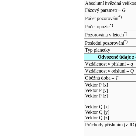
Absolutní hvězdná velikos
Fázový parametr –
G
*)
Počet pozorování
*)
Počet opozic
*)
Pozorována v letech
*)
Poslední pozorování
Typ planetky
Odvozené údaje z 
Vzdálenost v přísluní –
q
Vzdálenost v odsluní –
Q
Oběžná doba –
T
Vektor P [x]
Vektor P [y]
Vektor P [z]
Vektor Q [x]
Vektor Q [y]
Vektor Q [z]
Průchody přísluním (v
JD
)