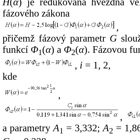
H
(
α
) je redukovaná hvězdná vel
fázového zákona
,
přičemž fázový parametr
G
slouž
funkcí
Φ
(
α
) a
Φ
(
α
). Fázovou fu
1
2
,
i
= 1, 2,
kde
,
,
a parametry
A
= 3,332;
A
= 1,8
1
2