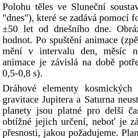
Polohu těles ve Sluneční sousta
"dnes"), které se zadává pomocí 
±50 let od dnešního dne. Obráz
hodnot. Po spuštění animace (zpě
mění v intervalu den, měsíc ne
animace je závislá na době potř
0,5-0,8 s).
Dráhové elementy kosmických t
gravitace Jupitera a Saturna neu
planety jsou platné pro delší č
obtížné jejich určení, neboť je 
přesnosti, jakou požadujeme. Pla