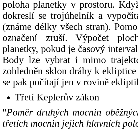
poloha planetky v prostoru. Kdy
dokreslí se trojúhelník a vypoč
(známe délky všech stran). Pomo
označení zruší. Výpočet ploch
planetky, pokud je časový interval
Body lze vybrat i mimo trajekto
zohledněn sklon dráhy k ekliptice
se pak počítají jen v rovině eklipti
Třetí Keplerův zákon
"
Poměr druhých mocnin oběžných
třetích mocnin jejich hlavních pol