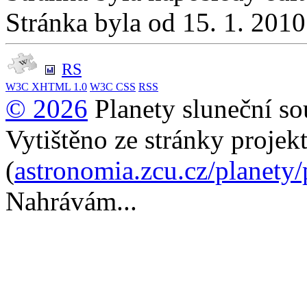
Stránka byla od 15. 1. 201
RS
W3C
XHTML 1.0
W3C
CSS
RSS
© 2026
Planety sluneční so
Vytištěno ze stránky projek
(
astronomia.zcu.cz/planety
Nahrávám...