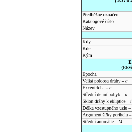
Předběžné označení
Katalogové číslo
Název
Kdy
Kde
Kým
E
(Ekv
Epocha
Velká poloosa dráhy –
a
Excentricita –
e
Střední denní pohyb –
n
Sklon dráhy k ekliptice –
i
Délka vzestupného uzlu –
Argument šířky perihelu 
Střední anomálie –
M