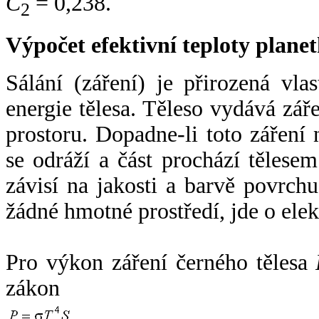
C
= 0,238.
2
Výpočet efektivní teploty plan
Sálání (záření) je přirozená vla
energie tělesa. Těleso vydává zá
prostoru. Dopadne-li toto záření n
se odráží a část prochází tělesem
závisí na jakosti a barvě povrch
žádné hmotné prostředí, jde o ele
Pro výkon záření černého tělesa
zákon