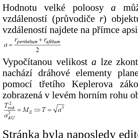
Hodnotu velké poloosy
a
může
vzdáleností (průvodiče
r
) objekt
vzdáleností najdete na přímce apsi
Vypočítanou velikost
a
lze zkont
nachází dráhové elementy plane
pomocí třetího Keplerova zák
zobrazená v levém horním rohu o
Stránka byla naposledy edi