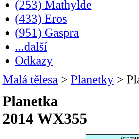
(253) Mathylde
(433) Eros
(951) Gaspra
...další
Odkazy
Malá tělesa
>
Planetky
>
Pl
Planetka
2014 WX355
(5578