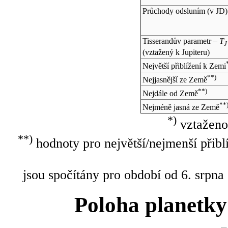
Průchody odsluním (v
JD
)
Tisserandův parametr –
T
J
(vztažený k Jupiteru)
Největší přiblížení k Zemi
**)
Nejjasnější ze Země
**)
Nejdále od Země
**
Nejméně jasná ze Země
*)
vztaženo
**)
hodnoty pro největší/nejmenší přibl
jsou spočítány pro období od 6. srpna
Poloha planetky