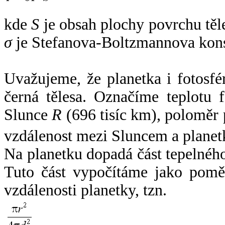
kde
S
je obsah plochy povrchu těl
σ
je Stefanova-Boltzmannova kons
Uvažujeme, že planetka i fotosfér
černá tělesa. Označíme teplotu 
Slunce
R
(696 tisíc km), poloměr
vzdálenost mezi Sluncem a plane
Na planetku dopadá část tepelnéh
Tuto část vypočítáme jako pomě
vzdálenosti planetky, tzn.