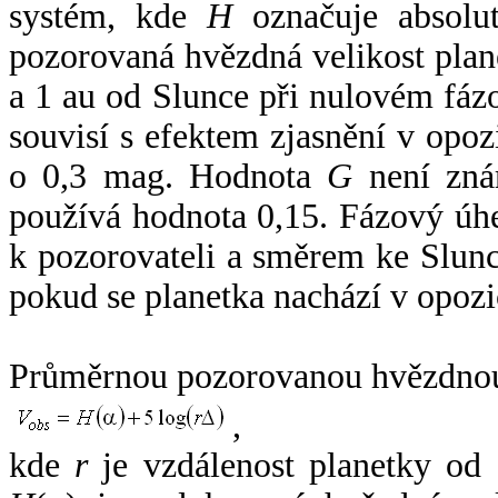
systém, kde
H
označuje absolut
pozorovaná hvězdná velikost plan
a 1 au od Slunce při nulovém fá
souvisí s efektem zjasnění v opoz
o 0,3 mag. Hodnota
G
není zná
používá hodnota 0,15. Fázový úh
k pozorovateli a směrem ke Slunc
pokud se planetka nachází v opozi
Průměrnou pozorovanou hvězdnou 
,
kde
r
je vzdálenost planetky od