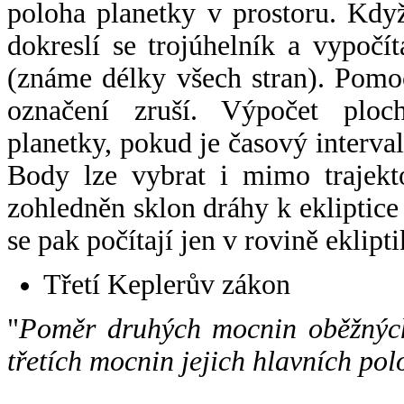
poloha planetky v prostoru. Kdy
dokreslí se trojúhelník a vypoč
(známe délky všech stran). Pomo
označení zruší. Výpočet ploch
planetky, pokud je časový interval
Body lze vybrat i mimo trajekto
zohledněn sklon dráhy k ekliptice
se pak počítají jen v rovině eklipti
Třetí Keplerův zákon
"
Poměr druhých mocnin oběžných
třetích mocnin jejich hlavních pol