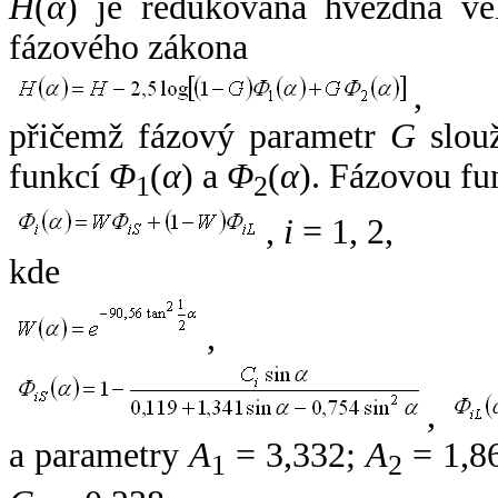
H
(
α
) je redukovaná hvězdná vel
fázového zákona
,
přičemž fázový parametr
G
slouž
funkcí
Φ
(
α
) a
Φ
(
α
). Fázovou fu
1
2
,
i
= 1, 2,
kde
,
,
a parametry
A
= 3,332;
A
= 1,8
1
2