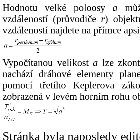
Hodnotu velké poloosy
a
může
vzdáleností (průvodiče
r
) objekt
vzdáleností najdete na přímce apsi
Vypočítanou velikost
a
lze zkont
nachází dráhové elementy plane
pomocí třetího Keplerova zák
zobrazená v levém horním rohu o
Stránka byla naposledy edi