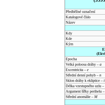
Předběžné označení
Katalogové číslo
Název
Kdy
Kde
Kým
E
(Ekv
Epocha
Velká poloosa dráhy –
a
Excentricita –
e
Střední denní pohyb –
n
Sklon dráhy k ekliptice –
i
Délka vzestupného uzlu –
Argument šířky perihelu 
Střední anomálie –
M