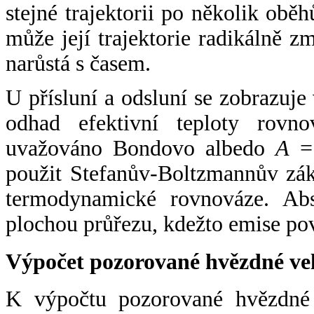
stejné trajektorii po několik oběh
může její trajektorie radikálně zm
narůstá s časem.
U přísluní a odsluní se zobrazuje
odhad efektivní teploty rovno
uvažováno Bondovo albedo
A
= 
použit Stefanův-Boltzmannův zák
termodynamické rovnováze. Abs
plochou průřezu, kdežto emise po
Výpočet pozorované hvězdné ve
K výpočtu pozorované hvězdné v