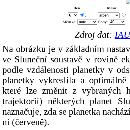
Den
Měsíc
.
Měřítko:
Body
:
Zdroj dat:
IAU
Na obrázku je v základním nastav
ve Sluneční soustavě v rovině ek
podle vzdálenosti planetky v odsl
planetky vykreslila a optimálně
které lze změnit z vybraných h
trajektorií) některých planet Sl
naznačuje, zda se planetka nacház
ní (červeně).