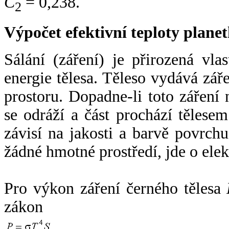
C
= 0,238.
2
Výpočet efektivní teploty plan
Sálání (záření) je přirozená vla
energie tělesa. Těleso vydává zá
prostoru. Dopadne-li toto záření n
se odráží a část prochází tělesem
závisí na jakosti a barvě povrch
žádné hmotné prostředí, jde o ele
Pro výkon záření černého tělesa
zákon