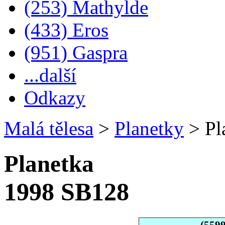
(253) Mathylde
(433) Eros
(951) Gaspra
...další
Odkazy
Malá tělesa
>
Planetky
>
Pl
Planetka
1998 SB128
(559