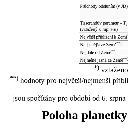
Průchody odsluním (v
JD
)
Tisserandův parametr –
T
J
(vztažený k Jupiteru)
Největší přiblížení k Zemi
**)
Nejjasnější ze Země
**)
Nejdále od Země
**
Nejméně jasná ze Země
*)
vztaženo
**)
hodnoty pro největší/nejmenší přibl
jsou spočítány pro období od 6. srpna
Poloha planetky