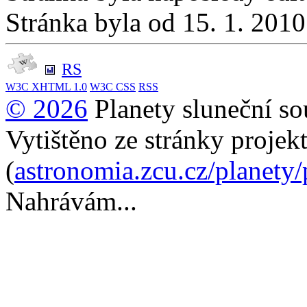
Stránka byla od 15. 1. 201
RS
W3C
XHTML 1.0
W3C
CSS
RSS
© 2026
Planety sluneční so
Vytištěno ze stránky projek
(
astronomia.zcu.cz/planety
Nahrávám...