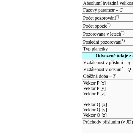
Absolutní hvězdná velikos
Fázový parametr –
G
*)
Počet pozorování
*)
Počet opozic
*)
Pozorována v letech
*)
Poslední pozorování
Typ planetky
Odvozené údaje z 
Vzdálenost v přísluní –
q
Vzdálenost v odsluní –
Q
Oběžná doba –
T
Vektor P [x]
Vektor P [y]
Vektor P [z]
Vektor Q [x]
Vektor Q [y]
Vektor Q [z]
Průchody přísluním (v
JD
)