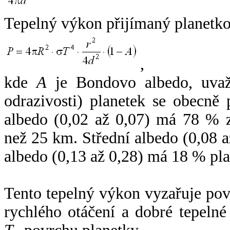
Tepelný výkon přijímaný planetko
,
kde
A
je Bondovo albedo, uvaž
odrazivosti) planetek se obecně
albedo (0,02 až 0,07) má 78 % z
než 25 km. Střední albedo (0,08 
albedo (0,13 až 0,28) má 18 % pla
Tento tepelný výkon vyzařuje po
rychlého otáčení a dobré tepelné