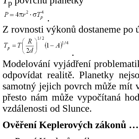
T
povrchu planetky
p
.
Z rovnosti výkonů dostaneme po 
.
Modelování vyjádření problemati
odpovídat realitě. Planetky nejso
samotný jejich povrch může mít v
přesto nám může vypočítaná hodn
vzdálenosti od Slunce.
Ověření Keplerových zákonů …