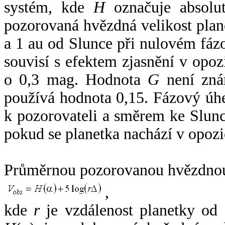
systém, kde
H
označuje absolut
pozorovaná hvězdná velikost plan
a 1 au od Slunce při nulovém fá
souvisí s efektem zjasnění v opoz
o 0,3 mag. Hodnota
G
není zná
používá hodnota 0,15. Fázový úh
k pozorovateli a směrem ke Slunc
pokud se planetka nachází v opozi
Průměrnou pozorovanou hvězdnou 
,
kde
r
je vzdálenost planetky od