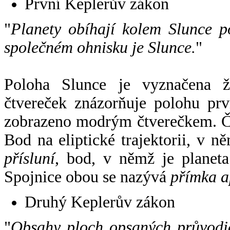
První Keplerův zákon
"
Planety obíhají kolem Slunce p
společném ohnisku je Slunce.
"
Poloha Slunce je vyznačena 
čtvereček znázorňuje polohu pr
zobrazeno modrým čtverečkem. Če
Bod na eliptické trajektorii, v n
přísluní
, bod, v němž je planet
Spojnice obou se nazývá
přímka a
Druhý Keplerův zákon
"
Obsahy ploch opsaných průvodič