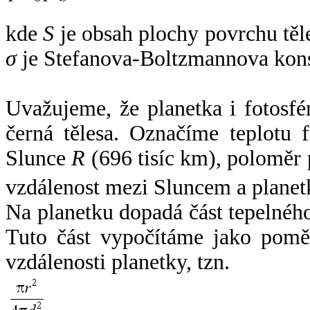
kde
S
je obsah plochy povrchu těl
σ
je Stefanova-Boltzmannova kons
Uvažujeme, že planetka i fotosfér
černá tělesa. Označíme teplotu 
Slunce
R
(696 tisíc km), poloměr
vzdálenost mezi Sluncem a plane
Na planetku dopadá část tepelnéh
Tuto část vypočítáme jako pomě
vzdálenosti planetky, tzn.