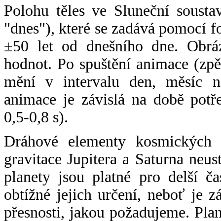
Polohu těles ve Sluneční sousta
"dnes"), které se zadává pomocí 
±50 let od dnešního dne. Obráz
hodnot. Po spuštění animace (zpě
mění v intervalu den, měsíc ne
animace je závislá na době potř
0,5-0,8 s).
Dráhové elementy kosmických t
gravitace Jupitera a Saturna neu
planety jsou platné pro delší č
obtížné jejich určení, neboť je 
přesnosti, jakou požadujeme. Pla