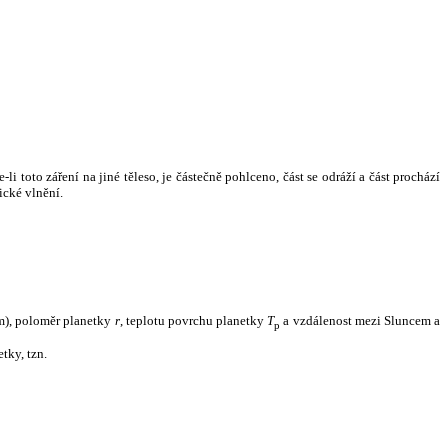
i toto záření na jiné těleso, je částečně pohlceno, část se odráží a část prochází
ické vlnění.
m), poloměr planetky
r
, teplotu povrchu planetky
T
a vzdálenost mezi Sluncem a
p
tky, tzn.