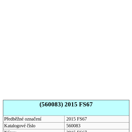
(560083) 2015 FS67
Předběžné označení
2015 FS67
Katalogové číslo
560083