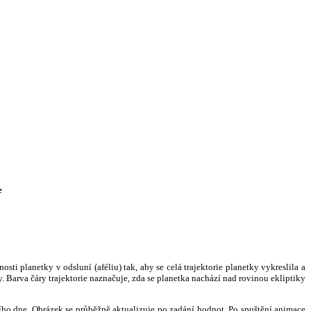
e
i planetky v odsluní (aféliu) tak, aby se celá trajektorie planetky vykreslila a
. Barva čáry trajektorie naznačuje, zda se planetka nachází nad rovinou ekliptiky
ního dne. Obrázek se průběžně aktualizuje po zadání hodnot. Po spuštění animace