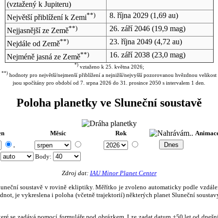
(vztažený k Jupiteru)
**)
8. října 2029
(1,69 au)
Největší přiblížení k Zemi
**)
26. září 2046
(19,9 mag)
Nejjasnější ze Země
**)
23. října 2049
(4,72 au)
Nejdále od Země
**)
16. září 2038
(23,0 mag)
Nejméně jasná ze Země
*)
vztaženo k 25. května 2026;
**)
hodnoty pro největší/nejmenší přiblížení a nejnižší/nejvyšší pozorovanou hvězdnou velikost
jsou spočítány pro období od 7. srpna 2026 do 31. prosince 2050 s intervalem 1 den.
Poloha planetky ve Sluneční soustavě
en
Měsíc
Rok
Animac
.
:
Body
:
Zdroj dat:
IAU Minor Planet Center
eční soustavě v rovině ekliptiky. Měřítko je zvoleno automaticky podle vzdálenost
not, je vykreslena i poloha (včetně trajektorií) některých planet Sluneční soustavy
, které se zadává pomocí formuláře pod obrázkem. Lze zadat datum ±50 let od dneš