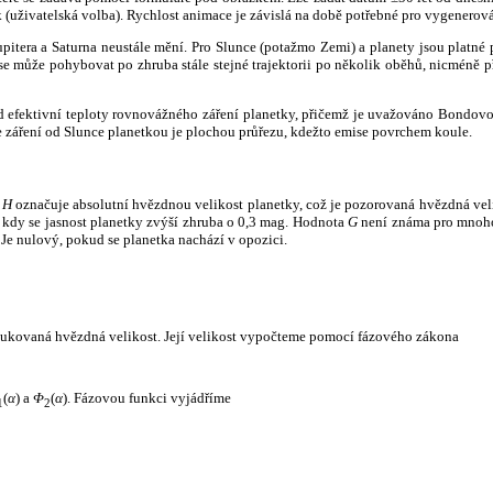
k (uživatelská volba). Rychlost animace je závislá na době potřebné pro vygenerová
itera a Saturna neustále mění. Pro Slunce (potažmo Zemi) a planety jsou platné p
 může pohybovat po zhruba stále stejné trajektorii po několik oběhů, nicméně při p
had efektivní teploty rovnovážného záření planetky, přičemž je uvažováno Bondov
záření od Slunce planetkou je plochou průřezu, kdežto emise povrchem koule.
e
H
označuje absolutní hvězdnou velikost planetky, což je pozorovaná hvězdná veli
i, kdy se jasnost planetky zvýší zhruba o 0,3 mag. Hodnota
G
není známa pro mnoho 
Je nulový, pokud se planetka nachází v opozici.
edukovaná hvězdná velikost. Její velikost vypočteme pomocí fázového zákona
(
α
) a
Φ
(
α
). Fázovou funkci vyjádříme
1
2