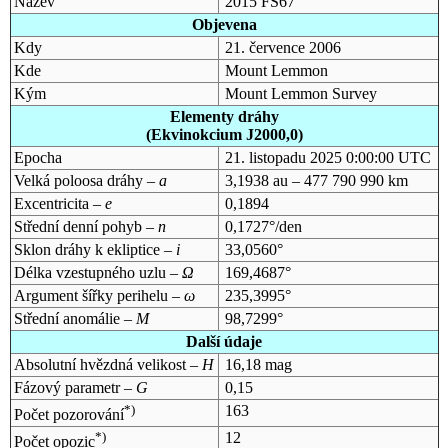
Název
2015 FS67
Objevena
Kdy
21. července 2006
Kde
Mount Lemmon
Kým
Mount Lemmon Survey
Elementy dráhy
(Ekvinokcium J2000,0)
Epocha
21. listopadu 2025 0:00:00 UTC
Velká poloosa dráhy –
a
3,1938 au – 477 790 990 km
Excentricita –
e
0,1894
Střední denní pohyb –
n
0,1727°/den
Sklon dráhy k ekliptice –
i
33,0560°
Délka vzestupného uzlu –
Ω
169,4687°
Argument šířky perihelu –
ω
235,3995°
Střední anomálie –
M
98,7299°
Další údaje
Absolutní hvězdná velikost –
H
16,18 mag
Fázový parametr –
G
0,15
*)
163
Počet pozorování
*)
12
Počet opozic