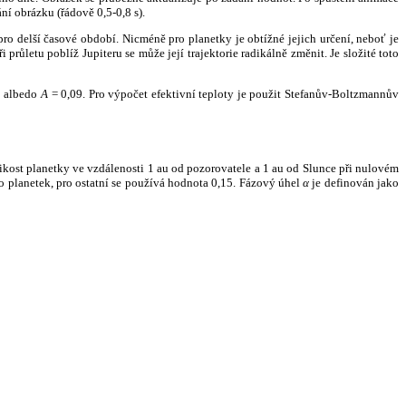
ní obrázku (řádově 0,5-0,8 s).
ro delší časové období. Nicméně pro planetky je obtížné jejich určení, neboť je
růletu poblíž Jupiteru se může její trajektorie radikálně změnit. Je složité toto
o albedo
A
= 0,09. Pro výpočet efektivní teploty je použit Stefanův-Boltzmannův
kost planetky ve vzdálenosti 1 au od pozorovatele a 1 au od Slunce při nulovém
planetek, pro ostatní se používá hodnota 0,15. Fázový úhel
α
je definován jako