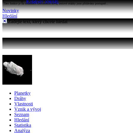
Katalogy objektů
Tato funkce je na stránkách Astronomia nová, testové otázky jsou přidávány postupně...
Novinky
Hledání
Zadejte text, který chcete hledat
Planetky
Dráhy
Vlastnosti
Vznik a vývoj
Seznam
Hledání
Statistika
Analýza