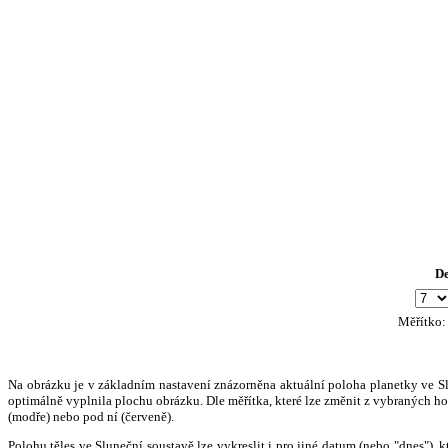
D
Měřítko
Na obrázku je v základním nastavení znázorněna aktuální poloha planetky ve Slun
optimálně vyplnila plochu obrázku. Dle měřítka, které lze změnit z vybraných hod
(modře) nebo pod ní (červeně).
Polohu těles ve Sluneční soustavě lze vykreslit i pro jiné datum (nebo "dnes")