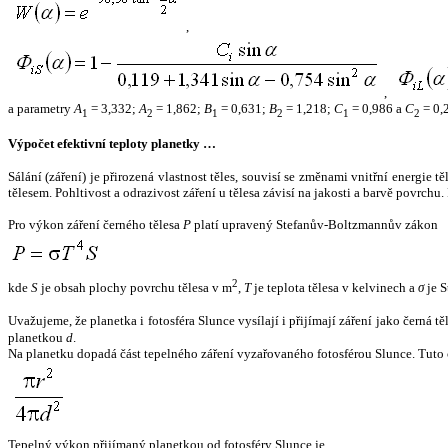
,
,
a parametry
A
= 3,332;
A
= 1,862;
B
= 0,631;
B
= 1,218;
C
= 0,986 a
C
= 0,
1
2
1
2
1
2
Výpočet efektivní teploty planetky …
Sálání (záření) je přirozená vlastnost těles, souvisí se změnami vnitřní energie 
tělesem. Pohltivost a odrazivost záření u tělesa závisí na jakosti a barvě povrch
Pro výkon záření černého tělesa
P
platí upravený Stefanův-Boltzmannův zákon
2
kde
S
je obsah plochy povrchu tělesa v m
,
T
je teplota tělesa v kelvinech a
σ
je S
Uvažujeme, že planetka i fotosféra Slunce vysílají i přijímají záření jako černá 
planetkou
d
.
Na planetku dopadá část tepelného záření vyzařovaného fotosférou Slunce. Tuto 
Tepelný výkon přijímaný planetkou od fotosféry Slunce je