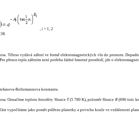
,
i
= 1, 2
238.
tělesa. Těleso vydává záření ve formě elektromagnetických vln do prostoru. Dopadne-l
u. Pro přenos tepla zářením není potřeba žádné hmotné prostředí, jde o elektromagnet
tefanova-Boltzmannova konstanta.
tělesa. Označíme teplotu fotosféry Slunce
T
(5 780 K), poloměr Slunce
R
(696 tisíc k
část vypočítáme jako poměr průřezu planetky a povrchu koule ve vzdálenosti plane