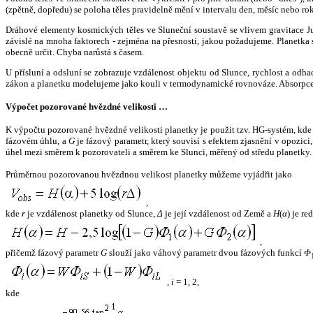
(zpětně, dopředu) se poloha těles pravidelně mění v intervalu den, měsíc nebo ro
Dráhové elementy kosmických těles ve Sluneční soustavě se vlivem gravitace Jup
závislé na mnoha faktorech - zejména na přesnosti, jakou požadujeme. Planetka se
obecně určit. Chyba narůstá s časem.
U přísluní a odsluní se zobrazuje vzdálenost objektu od Slunce, rychlost a od
zákon a planetku modelujeme jako kouli v termodynamické rovnováze. Absorpce 
Výpočet pozorované hvězdné velikosti …
K výpočtu pozorované hvězdné velikosti planetky je použit tzv. HG-systém, kd
fázovém úhlu, a
G
je fázový parametr, který souvisí s efektem zjasnění v opozic
úhel mezi směrem k pozorovateli a směrem ke Slunci, měřený od středu planetky. 
Průměrnou pozorovanou hvězdnou velikost planetky můžeme vyjádřit jako
,
kde
r
je vzdálenost planetky od Slunce,
Δ
je její vzdálenost od Země a
H
(
α
) je r
,
přičemž fázový parametr
G
slouží jako váhový parametr dvou fázových funkcí
Φ
,
i
= 1, 2,
kde