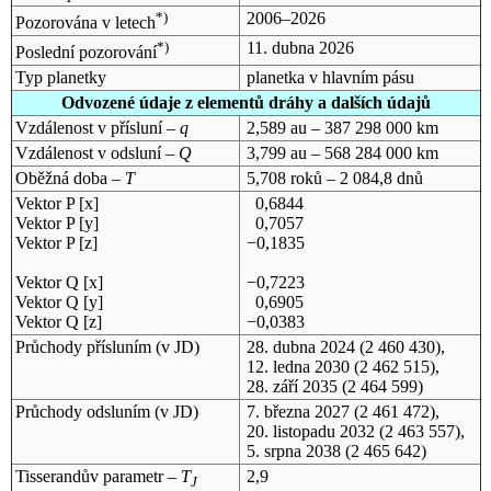
*)
2006–2026
Pozorována v letech
*)
11. dubna 2026
Poslední pozorování
Typ planetky
planetka v hlavním pásu
Odvozené údaje z elementů dráhy a dalších údajů
Vzdálenost v přísluní –
q
2,589 au – 387 298 000 km
Vzdálenost v odsluní –
Q
3,799 au – 568 284 000 km
Oběžná doba –
T
5,708 roků – 2 084,8 dnů
Vektor P [x]
0,6844
Vektor P [y]
0,7057
Vektor P [z]
−0,1835
Vektor Q [x]
−0,7223
Vektor Q [y]
0,6905
Vektor Q [z]
−0,0383
Průchody přísluním (v
JD
)
28. dubna 2024
(2 460 430),
12. ledna 2030
(2 462 515),
28. září 2035
(2 464 599)
Průchody odsluním (v
JD
)
7. března 2027
(2 461 472),
20. listopadu 2032
(2 463 557),
5. srpna 2038
(2 465 642)
Tisserandův parametr –
T
2,9
J