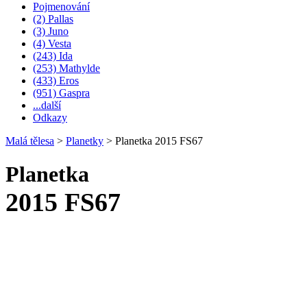
Pojmenování
(2) Pallas
(3) Juno
(4) Vesta
(243) Ida
(253) Mathylde
(433) Eros
(951) Gaspra
...další
Odkazy
Malá tělesa
>
Planetky
>
Planetka 2015 FS67
Planetka
2015 FS67