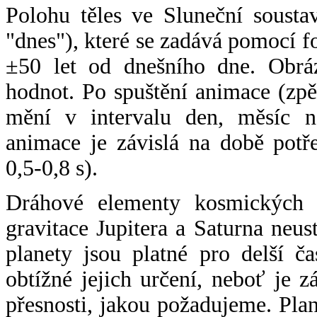
Polohu těles ve Sluneční sousta
"dnes"), které se zadává pomocí 
±50 let od dnešního dne. Obráz
hodnot. Po spuštění animace (zpě
mění v intervalu den, měsíc ne
animace je závislá na době potř
0,5-0,8 s).
Dráhové elementy kosmických t
gravitace Jupitera a Saturna neu
planety jsou platné pro delší č
obtížné jejich určení, neboť je 
přesnosti, jakou požadujeme. Pla