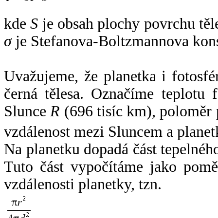
kde
S
je obsah plochy povrchu těl
σ
je Stefanova-Boltzmannova kons
Uvažujeme, že planetka i fotosfér
černá tělesa. Označíme teplotu 
Slunce
R
(696 tisíc km), poloměr
vzdálenost mezi Sluncem a plane
Na planetku dopadá část tepelnéh
Tuto část vypočítáme jako pomě
vzdálenosti planetky, tzn.