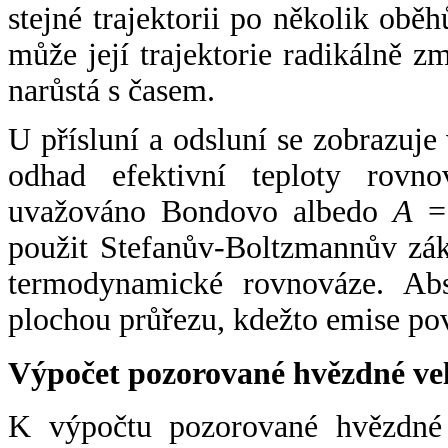
stejné trajektorii po několik oběh
může její trajektorie radikálně zm
narůstá s časem.
U přísluní a odsluní se zobrazuje
odhad efektivní teploty rovno
uvažováno Bondovo albedo
A
= 
použit Stefanův-Boltzmannův zák
termodynamické rovnováze. Abs
plochou průřezu, kdežto emise po
Výpočet pozorované hvězdné ve
K výpočtu pozorované hvězdné v