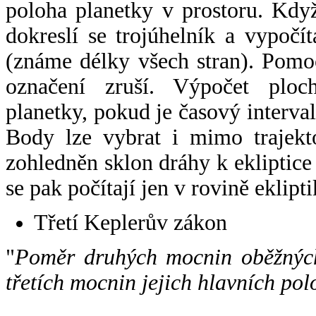
poloha planetky v prostoru. Kdy
dokreslí se trojúhelník a vypoč
(známe délky všech stran). Pomo
označení zruší. Výpočet ploch
planetky, pokud je časový interval
Body lze vybrat i mimo trajekto
zohledněn sklon dráhy k ekliptice
se pak počítají jen v rovině eklipti
Třetí Keplerův zákon
"
Poměr druhých mocnin oběžných
třetích mocnin jejich hlavních pol