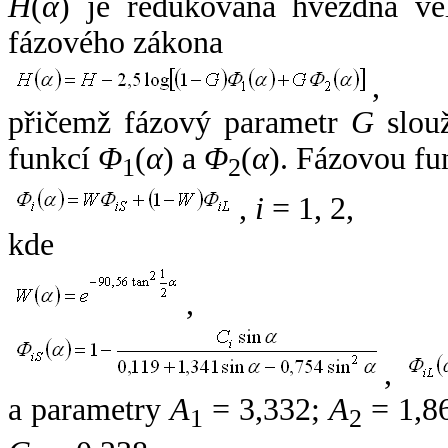
H
(
α
) je redukovaná hvězdná vel
fázového zákona
,
přičemž fázový parametr
G
slouž
funkcí
Φ
(
α
) a
Φ
(
α
). Fázovou fu
1
2
,
i
= 1, 2,
kde
,
,
a parametry
A
= 3,332;
A
= 1,8
1
2