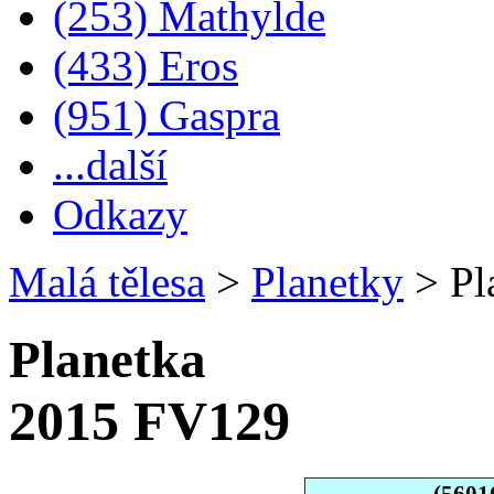
(253) Mathylde
(433) Eros
(951) Gaspra
...další
Odkazy
Malá tělesa
>
Planetky
>
Pl
Planetka
2015 FV129
(5601