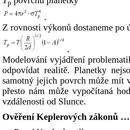
T
povrchu planetky
p
.
Z rovnosti výkonů dostaneme po 
.
Modelování vyjádření problemati
odpovídat realitě. Planetky nejso
samotný jejich povrch může mít v
přesto nám může vypočítaná hodn
vzdálenosti od Slunce.
Ověření Keplerových zákonů …