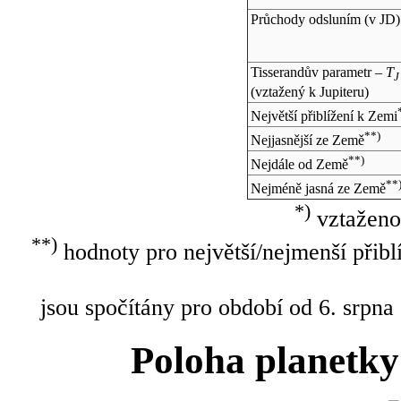
Průchody odsluním (v
JD
)
Tisserandův parametr –
T
J
(vztažený k Jupiteru)
Největší přiblížení k Zemi
**)
Nejjasnější ze Země
**)
Nejdále od Země
**
Nejméně jasná ze Země
*)
vztaženo
**)
hodnoty pro největší/nejmenší přibl
jsou spočítány pro období od 6. srpna
Poloha planetky