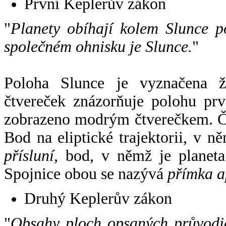
První Keplerův zákon
"
Planety obíhají kolem Slunce p
společném ohnisku je Slunce.
"
Poloha Slunce je vyznačena 
čtvereček znázorňuje polohu pr
zobrazeno modrým čtverečkem. Če
Bod na eliptické trajektorii, v n
přísluní
, bod, v němž je planet
Spojnice obou se nazývá
přímka a
Druhý Keplerův zákon
"
Obsahy ploch opsaných průvodič