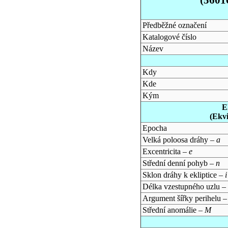
Předběžné označení
Katalogové číslo
Název
Kdy
Kde
Kým
E
(Ekv
Epocha
Velká poloosa dráhy –
a
Excentricita –
e
Střední denní pohyb –
n
Sklon dráhy k ekliptice –
i
Délka vzestupného uzlu –
Argument šířky perihelu 
Střední anomálie –
M