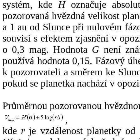
systém, kde
H
označuje absolut
pozorovaná hvězdná velikost plan
a 1 au od Slunce při nulovém fá
souvisí s efektem zjasnění v opoz
o 0,3 mag. Hodnota
G
není zná
používá hodnota 0,15. Fázový úh
k pozorovateli a směrem ke Slunc
pokud se planetka nachází v opozi
Průměrnou pozorovanou hvězdnou 
,
kde
r
je vzdálenost planetky od