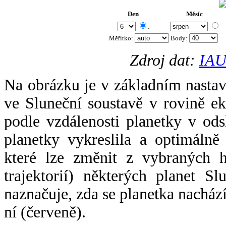
Den
Měsíc
.
Měřítko:
Body
:
Zdroj dat:
IAU
Na obrázku je v základním nastav
ve Sluneční soustavě v rovině ek
podle vzdálenosti planetky v odsl
planetky vykreslila a optimálně
které lze změnit z vybraných h
trajektorií) některých planet Sl
naznačuje, zda se planetka nacház
ní (červeně).