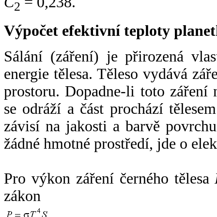
C
= 0,238.
2
Výpočet efektivní teploty plan
Sálání (záření) je přirozená vla
energie tělesa. Těleso vydává zá
prostoru. Dopadne-li toto záření n
se odráží a část prochází tělesem
závisí na jakosti a barvě povrch
žádné hmotné prostředí, jde o ele
Pro výkon záření černého tělesa
zákon