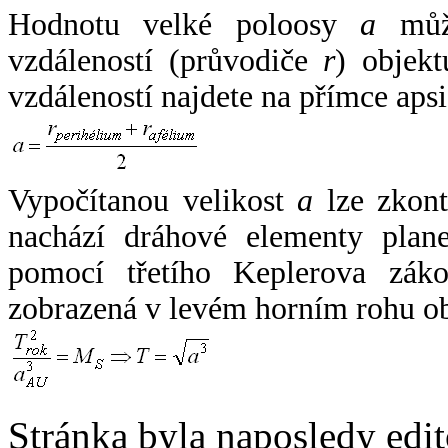
Hodnotu velké poloosy
a
může
vzdáleností (průvodiče
r
) objekt
vzdáleností najdete na přímce apsi
Vypočítanou velikost
a
lze zkont
nachází dráhové elementy plane
pomocí třetího Keplerova zák
zobrazená v levém horním rohu o
Stránka byla naposledy edi