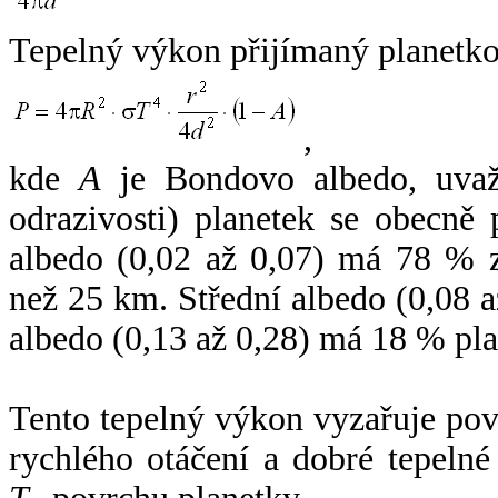
Tepelný výkon přijímaný planetko
,
kde
A
je Bondovo albedo, uvaž
odrazivosti) planetek se obecně
albedo (0,02 až 0,07) má 78 % z
než 25 km. Střední albedo (0,08 
albedo (0,13 až 0,28) má 18 % pla
Tento tepelný výkon vyzařuje po
rychlého otáčení a dobré tepelné