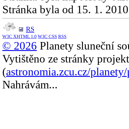
Stránka byla od 15. 1. 201
RS
W3C
XHTML 1.0
W3C
CSS
RSS
© 2026
Planety sluneční so
Vytištěno ze stránky projek
(
astronomia.zcu.cz/planety
Nahrávám...