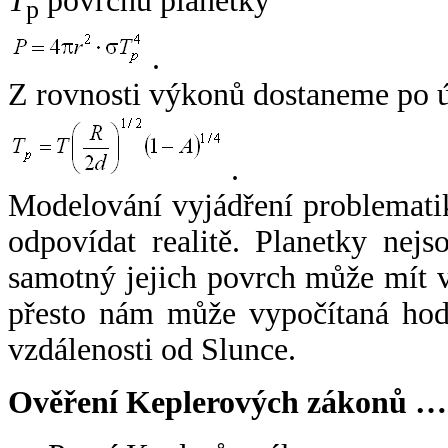
T
povrchu planetky
p
.
Z rovnosti výkonů dostaneme po 
.
Modelování vyjádření problemati
odpovídat realitě. Planetky nejso
samotný jejich povrch může mít v
přesto nám může vypočítaná hodn
vzdálenosti od Slunce.
Ověření Keplerových zákonů …