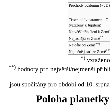
Průchody odsluním (v
JD
)
Tisserandův parametr –
T
J
(vztažený k Jupiteru)
Největší přiblížení k Zemi
**)
Nejjasnější ze Země
**)
Nejdále od Země
**
Nejméně jasná ze Země
*)
vztaženo
**)
hodnoty pro největší/nejmenší přibl
jsou spočítány pro období od 10. srpna
Poloha planetky