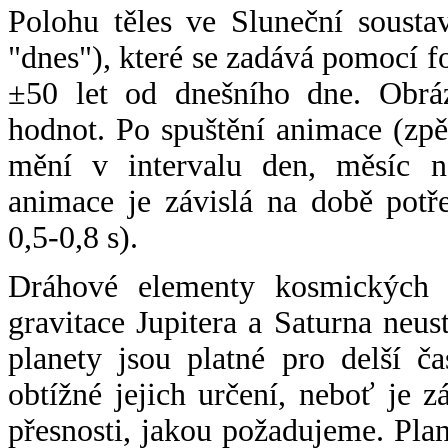
Polohu těles ve Sluneční sousta
"dnes"), které se zadává pomocí 
±50 let od dnešního dne. Obráz
hodnot. Po spuštění animace (zpě
mění v intervalu den, měsíc ne
animace je závislá na době potř
0,5-0,8 s).
Dráhové elementy kosmických t
gravitace Jupitera a Saturna neu
planety jsou platné pro delší č
obtížné jejich určení, neboť je 
přesnosti, jakou požadujeme. Pla