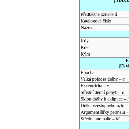
Předběžné označení
Katalogové číslo
Název
Kdy
Kde
Kým
E
(Ekv
Epocha
Velká poloosa dráhy –
a
Excentricita –
e
Střední denní pohyb –
n
Sklon dráhy k ekliptice –
i
Délka vzestupného uzlu –
Argument šířky perihelu 
Střední anomálie –
M