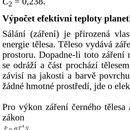
C
= 0,238.
2
Výpočet efektivní teploty plan
Sálání (záření) je přirozená vla
energie tělesa. Těleso vydává zá
prostoru. Dopadne-li toto záření n
se odráží a část prochází tělesem
závisí na jakosti a barvě povrch
žádné hmotné prostředí, jde o ele
Pro výkon záření černého tělesa
zákon