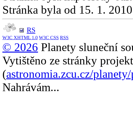
Stránka byla od 15. 1. 201
RS
W3C
XHTML 1.0
W3C
CSS
RSS
© 2026
Planety sluneční so
Vytištěno ze stránky projek
(
astronomia.zcu.cz/planety
Nahrávám...