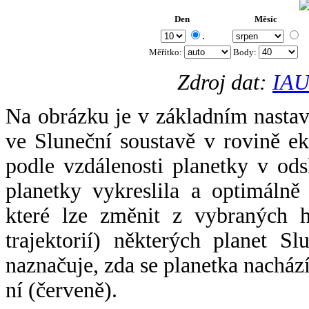
Den
Měsíc
.
Měřítko:
Body
:
Zdroj dat:
IAU
Na obrázku je v základním nastav
ve Sluneční soustavě v rovině ek
podle vzdálenosti planetky v odsl
planetky vykreslila a optimálně
které lze změnit z vybraných h
trajektorií) některých planet Sl
naznačuje, zda se planetka nacház
ní (červeně).