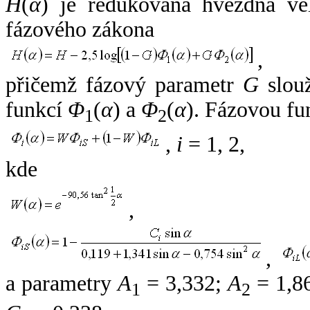
H
(
α
) je redukovaná hvězdná vel
fázového zákona
,
přičemž fázový parametr
G
slouž
funkcí
Φ
(
α
) a
Φ
(
α
). Fázovou fu
1
2
,
i
= 1, 2,
kde
,
,
a parametry
A
= 3,332;
A
= 1,8
1
2