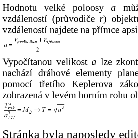
Hodnotu velké poloosy
a
může
vzdáleností (průvodiče
r
) objekt
vzdáleností najdete na přímce apsi
Vypočítanou velikost
a
lze zkont
nachází dráhové elementy plane
pomocí třetího Keplerova zák
zobrazená v levém horním rohu o
Stránka byla naposledy edi