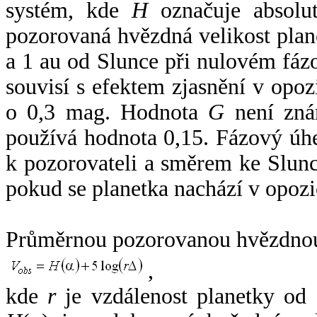
systém, kde
H
označuje absolut
pozorovaná hvězdná velikost plan
a 1 au od Slunce při nulovém fá
souvisí s efektem zjasnění v opoz
o 0,3 mag. Hodnota
G
není zná
používá hodnota 0,15. Fázový úh
k pozorovateli a směrem ke Slunc
pokud se planetka nachází v opozi
Průměrnou pozorovanou hvězdnou 
,
kde
r
je vzdálenost planetky od