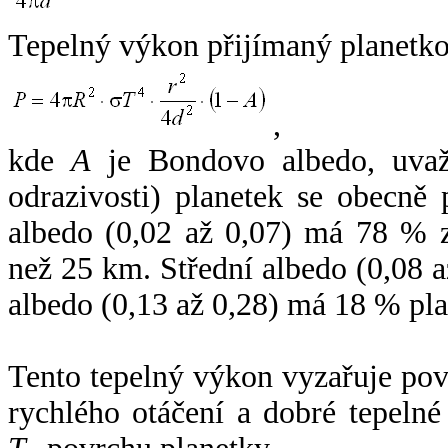
Tepelný výkon přijímaný planetko
,
kde
A
je Bondovo albedo, uvaž
odrazivosti) planetek se obecně
albedo (0,02 až 0,07) má 78 % z
než 25 km. Střední albedo (0,08 
albedo (0,13 až 0,28) má 18 % pla
Tento tepelný výkon vyzařuje po
rychlého otáčení a dobré tepelné