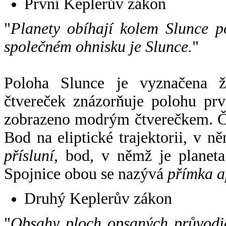
První Keplerův zákon
"
Planety obíhají kolem Slunce p
společném ohnisku je Slunce.
"
Poloha Slunce je vyznačena 
čtvereček znázorňuje polohu pr
zobrazeno modrým čtverečkem. Če
Bod na eliptické trajektorii, v n
přísluní
, bod, v němž je planet
Spojnice obou se nazývá
přímka a
Druhý Keplerův zákon
"
Obsahy ploch opsaných průvodič