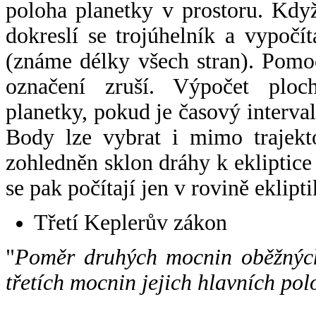
poloha planetky v prostoru. Kdy
dokreslí se trojúhelník a vypoč
(známe délky všech stran). Pomo
označení zruší. Výpočet ploch
planetky, pokud je časový interval
Body lze vybrat i mimo trajekto
zohledněn sklon dráhy k ekliptice
se pak počítají jen v rovině eklipti
Třetí Keplerův zákon
"
Poměr druhých mocnin oběžných
třetích mocnin jejich hlavních pol