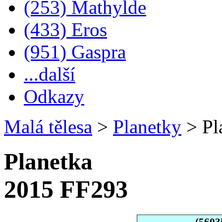
(253) Mathylde
(433) Eros
(951) Gaspra
...další
Odkazy
Malá tělesa
>
Planetky
>
Pl
Planetka
2015 FF293
(5603