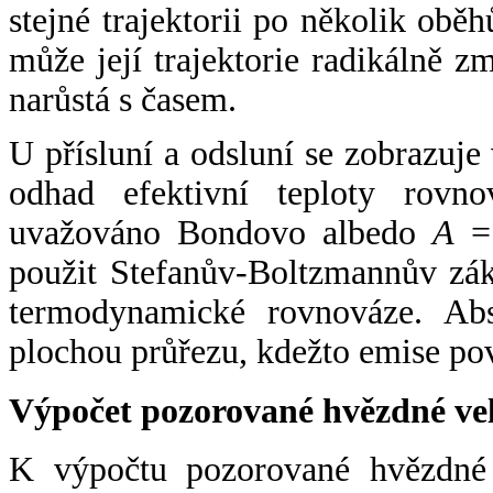
stejné trajektorii po několik oběh
může její trajektorie radikálně zm
narůstá s časem.
U přísluní a odsluní se zobrazuje
odhad efektivní teploty rovno
uvažováno Bondovo albedo
A
= 
použit Stefanův-Boltzmannův zák
termodynamické rovnováze. Abs
plochou průřezu, kdežto emise po
Výpočet pozorované hvězdné ve
K výpočtu pozorované hvězdné v