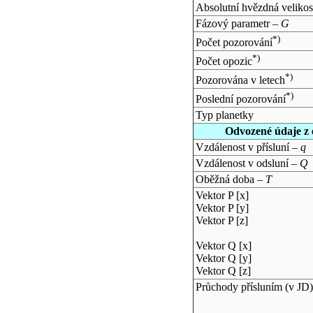
Absolutní hvězdná velikos
Fázový parametr –
G
*)
Počet pozorování
*)
Počet opozic
*)
Pozorována v letech
*)
Poslední pozorování
Typ planetky
Odvozené údaje z 
Vzdálenost v přísluní –
q
Vzdálenost v odsluní –
Q
Oběžná doba –
T
Vektor P [x]
Vektor P [y]
Vektor P [z]
Vektor Q [x]
Vektor Q [y]
Vektor Q [z]
Průchody přísluním (v
JD
)