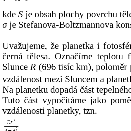
kde
S
je obsah plochy povrchu těl
σ
je Stefanova-Boltzmannova kons
Uvažujeme, že planetka i fotosfér
černá tělesa. Označíme teplotu 
Slunce
R
(696 tisíc km), poloměr
vzdálenost mezi Sluncem a plane
Na planetku dopadá část tepelnéh
Tuto část vypočítáme jako pomě
vzdálenosti planetky, tzn.