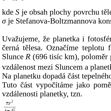
kde
S
je obsah plochy povrchu těl
σ
je Stefanova-Boltzmannova kons
Uvažujeme, že planetka i fotosfér
černá tělesa. Označíme teplotu 
Slunce
R
(696 tisíc km), poloměr
vzdálenost mezi Sluncem a plane
Na planetku dopadá část tepelnéh
Tuto část vypočítáme jako pomě
vzdálenosti planetky, tzn.