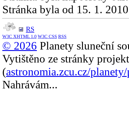
Stránka byla od 15. 1. 201
RS
W3C
XHTML 1.0
W3C
CSS
RSS
© 2026
Planety sluneční so
Vytištěno ze stránky projek
(
astronomia.zcu.cz/planety
Nahrávám...