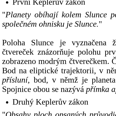
První Keplerův zákon
"
Planety obíhají kolem Slunce p
společném ohnisku je Slunce.
"
Poloha Slunce je vyznačena 
čtvereček znázorňuje polohu pr
zobrazeno modrým čtverečkem. Če
Bod na eliptické trajektorii, v n
přísluní
, bod, v němž je planet
Spojnice obou se nazývá
přímka a
Druhý Keplerův zákon
"
Obsahy ploch opsaných průvodič