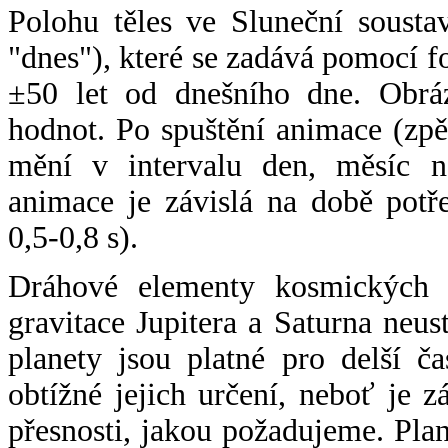
Polohu těles ve Sluneční sousta
"dnes"), které se zadává pomocí 
±50 let od dnešního dne. Obráz
hodnot. Po spuštění animace (zpě
mění v intervalu den, měsíc ne
animace je závislá na době potř
0,5-0,8 s).
Dráhové elementy kosmických t
gravitace Jupitera a Saturna neu
planety jsou platné pro delší č
obtížné jejich určení, neboť je 
přesnosti, jakou požadujeme. Pla