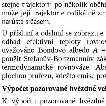
stejné trajektorii po několik oběh
může její trajektorie radikálně zm
narůstá s časem.
U přísluní a odsluní se zobrazuje
odhad efektivní teploty rovno
uvažováno Bondovo albedo
A
= 
použit Stefanův-Boltzmannův zák
termodynamické rovnováze. Abs
plochou průřezu, kdežto emise po
Výpočet pozorované hvězdné ve
K výpočtu pozorované hvězdné v