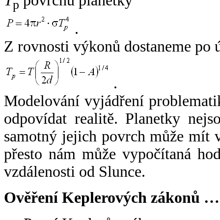
T
povrchu planetky
p
.
Z rovnosti výkonů dostaneme po 
.
Modelování vyjádření problemati
odpovídat realitě. Planetky nejso
samotný jejich povrch může mít v
přesto nám může vypočítaná hodn
vzdálenosti od Slunce.
Ověření Keplerových zákonů …