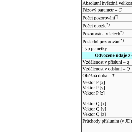
Absolutní hvězdná velikos
Fázový parametr –
G
*)
Počet pozorování
*)
Počet opozic
*)
Pozorována v letech
*)
Poslední pozorování
Typ planetky
Odvozené údaje z 
Vzdálenost v přísluní –
q
Vzdálenost v odsluní –
Q
Oběžná doba –
T
Vektor P [x]
Vektor P [y]
Vektor P [z]
Vektor Q [x]
Vektor Q [y]
Vektor Q [z]
Průchody přísluním (v
JD
)