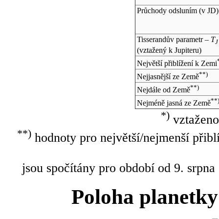
Průchody odsluním (v
JD
)
Tisserandův parametr –
T
J
(vztažený k Jupiteru)
Největší přiblížení k Zemi
**)
Nejjasnější ze Země
**)
Nejdále od Země
**
Nejméně jasná ze Země
*)
vztaženo
**)
hodnoty pro největší/nejmenší přibl
jsou spočítány pro období od 9. srpna
Poloha planetky