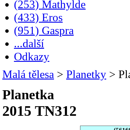
(253) Mathylde
(433) Eros
(951) Gaspra
...další
Odkazy
Malá tělesa
>
Planetky
>
Pl
Planetka
2015 TN312
(5616