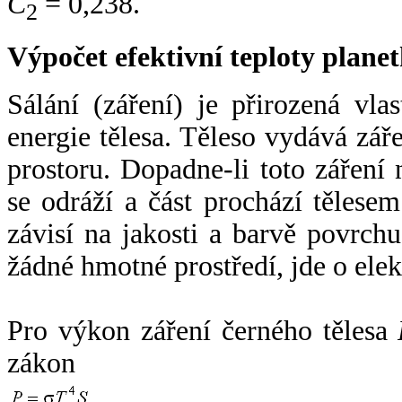
C
= 0,238.
2
Výpočet efektivní teploty plan
Sálání (záření) je přirozená vla
energie tělesa. Těleso vydává zá
prostoru. Dopadne-li toto záření n
se odráží a část prochází tělesem
závisí na jakosti a barvě povrch
žádné hmotné prostředí, jde o ele
Pro výkon záření černého tělesa
zákon