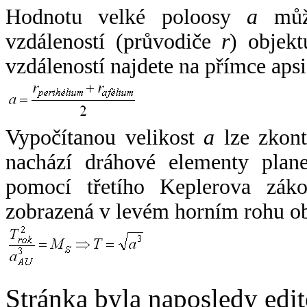
Hodnotu velké poloosy
a
může
vzdáleností (průvodiče
r
) objekt
vzdáleností najdete na přímce apsi
Vypočítanou velikost
a
lze zkont
nachází dráhové elementy plane
pomocí třetího Keplerova zák
zobrazená v levém horním rohu o
Stránka byla naposledy edi