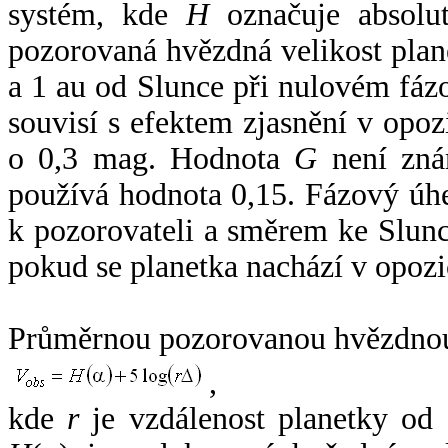
systém, kde
H
označuje absolut
pozorovaná hvězdná velikost plan
a 1 au od Slunce při nulovém fá
souvisí s efektem zjasnění v opoz
o 0,3 mag. Hodnota
G
není zná
používá hodnota 0,15. Fázový úh
k pozorovateli a směrem ke Slunc
pokud se planetka nachází v opozi
Průměrnou pozorovanou hvězdnou 
,
kde
r
je vzdálenost planetky od