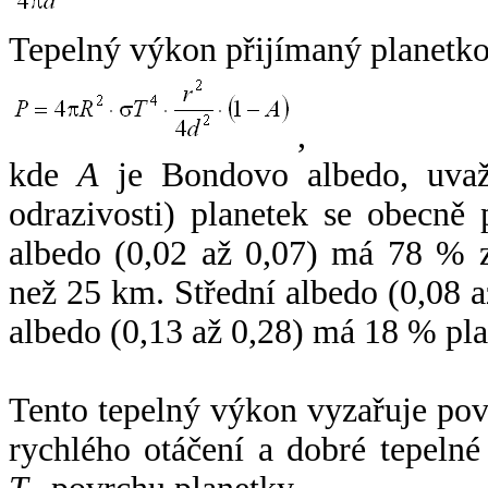
Tepelný výkon přijímaný planetko
,
kde
A
je Bondovo albedo, uvaž
odrazivosti) planetek se obecně
albedo (0,02 až 0,07) má 78 % z
než 25 km. Střední albedo (0,08 
albedo (0,13 až 0,28) má 18 % pla
Tento tepelný výkon vyzařuje po
rychlého otáčení a dobré tepelné