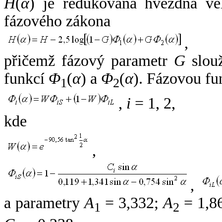
H
(
α
) je redukovaná hvězdná vel
fázového zákona
,
přičemž fázový parametr
G
slouž
funkcí
Φ
(
α
) a
Φ
(
α
). Fázovou fu
1
2
,
i
= 1, 2,
kde
,
,
a parametry
A
= 3,332;
A
= 1,8
1
2