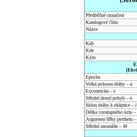
Předběžné označení
Katalogové číslo
Název
Kdy
Kde
Kým
E
(Ekv
Epocha
Velká poloosa dráhy –
a
Excentricita –
e
Střední denní pohyb –
n
Sklon dráhy k ekliptice –
i
Délka vzestupného uzlu –
Argument šířky perihelu 
Střední anomálie –
M