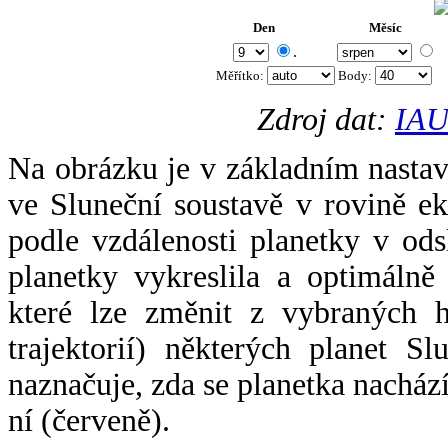
Den
Měsíc
.
Měřítko:
Body
:
Zdroj dat:
IAU
Na obrázku je v základním nastav
ve Sluneční soustavě v rovině ek
podle vzdálenosti planetky v odsl
planetky vykreslila a optimálně
které lze změnit z vybraných h
trajektorií) některých planet Sl
naznačuje, zda se planetka nacház
ní (červeně).