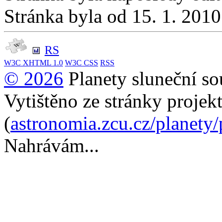
Stránka byla od 15. 1. 201
RS
W3C
XHTML 1.0
W3C
CSS
RSS
© 2026
Planety sluneční so
Vytištěno ze stránky projek
(
astronomia.zcu.cz/planety
Nahrávám...