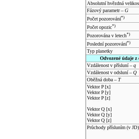
Absolutní hvězdná velikos
Fázový parametr –
G
*)
Počet pozorování
*)
Počet opozic
*)
Pozorována v letech
*)
Poslední pozorování
Typ planetky
Odvozené údaje z 
Vzdálenost v přísluní –
q
Vzdálenost v odsluní –
Q
Oběžná doba –
T
Vektor P [x]
Vektor P [y]
Vektor P [z]
Vektor Q [x]
Vektor Q [y]
Vektor Q [z]
Průchody přísluním (v
JD
)