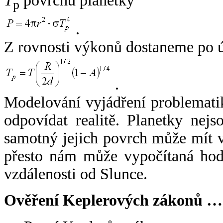
T
povrchu planetky
p
.
Z rovnosti výkonů dostaneme po 
.
Modelování vyjádření problemati
odpovídat realitě. Planetky nejso
samotný jejich povrch může mít v
přesto nám může vypočítaná hodn
vzdálenosti od Slunce.
Ověření Keplerových zákonů …