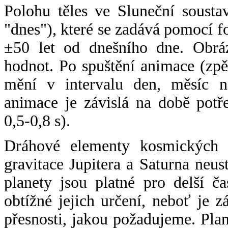
Polohu těles ve Sluneční sousta
"dnes"), které se zadává pomocí 
±50 let od dnešního dne. Obráz
hodnot. Po spuštění animace (zpě
mění v intervalu den, měsíc ne
animace je závislá na době potř
0,5-0,8 s).
Dráhové elementy kosmických t
gravitace Jupitera a Saturna neu
planety jsou platné pro delší č
obtížné jejich určení, neboť je 
přesnosti, jakou požadujeme. Pla