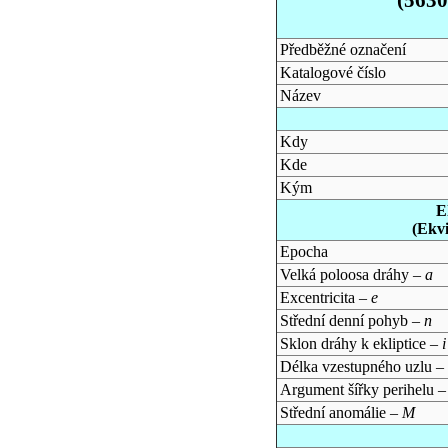
Předběžné označení
Katalogové číslo
Název
Kdy
Kde
Kým
E
(Ekv
Epocha
Velká poloosa dráhy –
a
Excentricita –
e
Střední denní pohyb –
n
Sklon dráhy k ekliptice –
i
Délka vzestupného uzlu –
Argument šířky perihelu 
Střední anomálie –
M