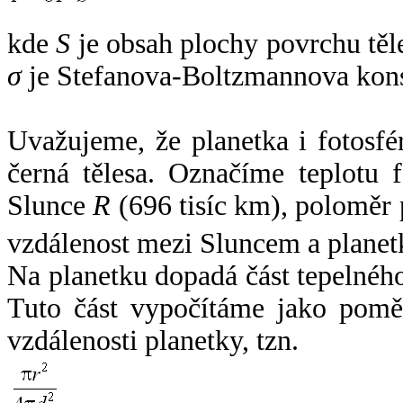
kde
S
je obsah plochy povrchu těl
σ
je Stefanova-Boltzmannova kons
Uvažujeme, že planetka i fotosfér
černá tělesa. Označíme teplotu 
Slunce
R
(696 tisíc km), poloměr
vzdálenost mezi Sluncem a plane
Na planetku dopadá část tepelnéh
Tuto část vypočítáme jako pomě
vzdálenosti planetky, tzn.