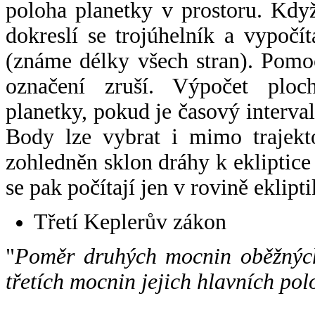
poloha planetky v prostoru. Kdy
dokreslí se trojúhelník a vypoč
(známe délky všech stran). Pomo
označení zruší. Výpočet ploch
planetky, pokud je časový interval
Body lze vybrat i mimo trajekto
zohledněn sklon dráhy k ekliptice
se pak počítají jen v rovině eklipti
Třetí Keplerův zákon
"
Poměr druhých mocnin oběžných
třetích mocnin jejich hlavních pol