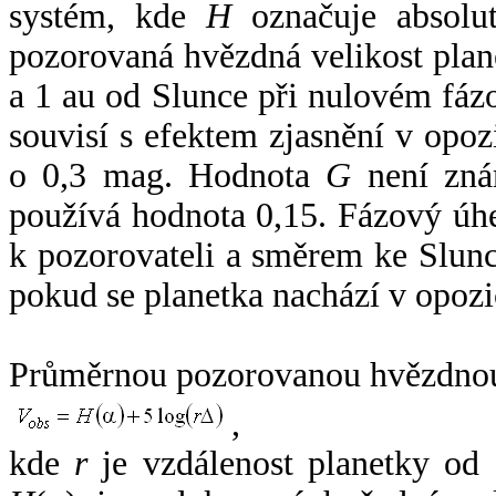
systém, kde
H
označuje absolut
pozorovaná hvězdná velikost plan
a 1 au od Slunce při nulovém fá
souvisí s efektem zjasnění v opoz
o 0,3 mag. Hodnota
G
není zná
používá hodnota 0,15. Fázový úh
k pozorovateli a směrem ke Slunc
pokud se planetka nachází v opozi
Průměrnou pozorovanou hvězdnou 
,
kde
r
je vzdálenost planetky od