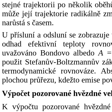
stejné trajektorii po několik oběh
může její trajektorie radikálně zm
narůstá s časem.
U přísluní a odsluní se zobrazuje
odhad efektivní teploty rovno
uvažováno Bondovo albedo
A
= 
použit Stefanův-Boltzmannův zák
termodynamické rovnováze. Abs
plochou průřezu, kdežto emise po
Výpočet pozorované hvězdné ve
K výpočtu pozorované hvězdné v