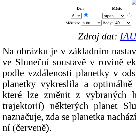
Den
Měsíc
.
Měřítko:
Body
:
Zdroj dat:
IAU
Na obrázku je v základním nastav
ve Sluneční soustavě v rovině ek
podle vzdálenosti planetky v odsl
planetky vykreslila a optimálně
které lze změnit z vybraných h
trajektorií) některých planet Sl
naznačuje, zda se planetka nacház
ní (červeně).