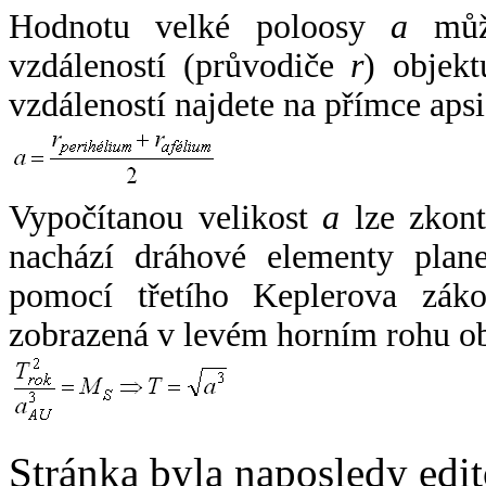
Hodnotu velké poloosy
a
může
vzdáleností (průvodiče
r
) objekt
vzdáleností najdete na přímce apsi
Vypočítanou velikost
a
lze zkont
nachází dráhové elementy plane
pomocí třetího Keplerova zák
zobrazená v levém horním rohu o
Stránka byla naposledy edi