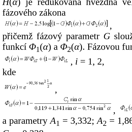
H
(
α
) je redukovaná hvězdná vel
fázového zákona
,
přičemž fázový parametr
G
slouž
funkcí
Φ
(
α
) a
Φ
(
α
). Fázovou fu
1
2
,
i
= 1, 2,
kde
,
,
a parametry
A
= 3,332;
A
= 1,8
1
2