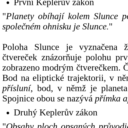
První Keplerův zákon
"
Planety obíhají kolem Slunce p
společném ohnisku je Slunce.
"
Poloha Slunce je vyznačena 
čtvereček znázorňuje polohu pr
zobrazeno modrým čtverečkem. Če
Bod na eliptické trajektorii, v n
přísluní
, bod, v němž je planet
Spojnice obou se nazývá
přímka a
Druhý Keplerův zákon
"
Obsahy ploch opsaných průvodič