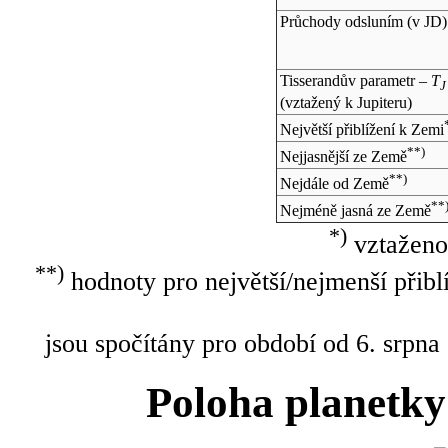
Průchody odsluním (v
JD
)
Tisserandův parametr –
T
J
(vztažený k Jupiteru)
Největší přiblížení k Zemi
**)
Nejjasnější ze Země
**)
Nejdále od Země
**
Nejméně jasná ze Země
*)
vztaženo
**)
hodnoty pro největší/nejmenší přibl
jsou spočítány pro období od 6. srpna
Poloha planetky