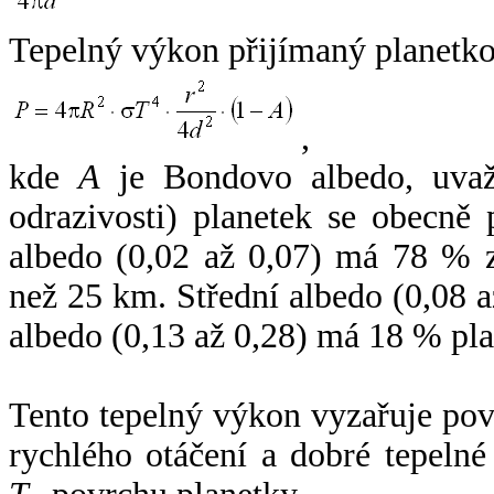
Tepelný výkon přijímaný planetko
,
kde
A
je Bondovo albedo, uvaž
odrazivosti) planetek se obecně
albedo (0,02 až 0,07) má 78 % z
než 25 km. Střední albedo (0,08 
albedo (0,13 až 0,28) má 18 % pla
Tento tepelný výkon vyzařuje po
rychlého otáčení a dobré tepelné