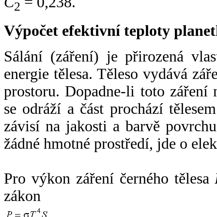
C
= 0,238.
2
Výpočet efektivní teploty plan
Sálání (záření) je přirozená vla
energie tělesa. Těleso vydává zá
prostoru. Dopadne-li toto záření n
se odráží a část prochází tělesem
závisí na jakosti a barvě povrch
žádné hmotné prostředí, jde o ele
Pro výkon záření černého tělesa
zákon