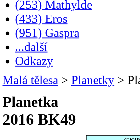
(253) Mathylde
(433) Eros
(951) Gaspra
...další
Odkazy
Malá tělesa
>
Planetky
>
Pl
Planetka
2016 BK49
(563