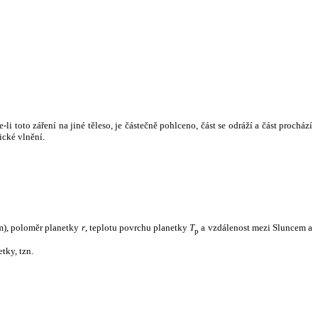
i toto záření na jiné těleso, je částečně pohlceno, část se odráží a část prochází
ické vlnění.
m), poloměr planetky
r
, teplotu povrchu planetky
T
a vzdálenost mezi Sluncem a
p
tky, tzn.