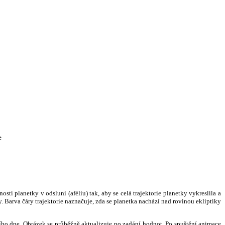
e
i planetky v odsluní (aféliu) tak, aby se celá trajektorie planetky vykreslila a
. Barva čáry trajektorie naznačuje, zda se planetka nachází nad rovinou ekliptiky
ního dne. Obrázek se průběžně aktualizuje po zadání hodnot. Po spuštění animace