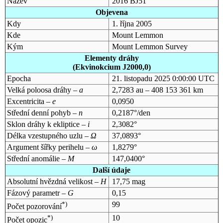
Název
2016 BJ51
Objevena
Kdy
1. října 2005
Kde
Mount Lemmon
Kým
Mount Lemmon Survey
Elementy dráhy
(Ekvinokcium J2000,0)
Epocha
21. listopadu 2025 0:00:00 UTC
Velká poloosa dráhy –
a
2,7283 au – 408 153 361 km
Excentricita –
e
0,0950
Střední denní pohyb –
n
0,2187°/den
Sklon dráhy k ekliptice –
i
2,3082°
Délka vzestupného uzlu –
Ω
37,0893°
Argument šířky perihelu –
ω
1,8279°
Střední anomálie –
M
147,0400°
Další údaje
Absolutní hvězdná velikost –
H
17,75 mag
Fázový parametr –
G
0,15
*)
99
Počet pozorování
*)
10
Počet opozic