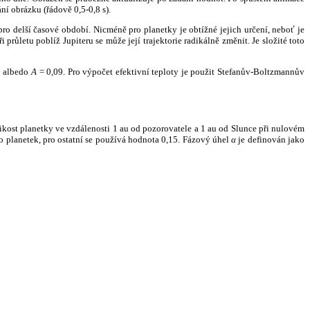
ní obrázku (řádově 0,5-0,8 s).
ro delší časové období. Nicméně pro planetky je obtížné jejich určení, neboť je
růletu poblíž Jupiteru se může její trajektorie radikálně změnit. Je složité toto
o albedo
A
= 0,09. Pro výpočet efektivní teploty je použit Stefanův-Boltzmannův
kost planetky ve vzdálenosti 1 au od pozorovatele a 1 au od Slunce při nulovém
planetek, pro ostatní se používá hodnota 0,15. Fázový úhel
α
je definován jako