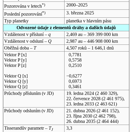
*)
2000–2025
Pozorována v letech
*)
3. března 2025
Poslední pozorování
Typ planetky
planetka v hlavním pásu
Odvozené údaje z elementů dráhy a dalších údajů
Vzdálenost v přísluní –
q
2,469 au – 369 399 000 km
Vzdálenost v odsluní –
Q
2,987 au – 446 908 000 km
Oběžná doba –
T
4,507 roků – 1 646,1 dnů
Vektor P [x]
0,7781
Vektor P [y]
0,5758
Vektor P [z]
0,2510
Vektor Q [x]
−0,6277
Vektor Q [y]
0,6973
Vektor Q [z]
0,3461
Průchody přísluním (v
JD
)
19. ledna 2024
(2 460 329),
22. července 2028
(2 461 975),
23. ledna 2033
(2 463 621)
Průchody odsluním (v
JD
)
21. dubna 2026
(2 461 152),
23. října 2030
(2 462 798),
26. dubna 2035
(2 464 444)
Tisserandův parametr –
T
3,3
J