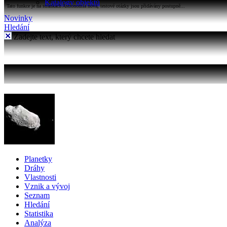
Katalogy objektů
Tato funkce je na stránkách Astronomia nová, testové otázky jsou přidávány postupně...
Novinky
Hledání
Zadejte text, který chcete hledat
Planetky
Dráhy
Vlastnosti
Vznik a vývoj
Seznam
Hledání
Statistika
Analýza