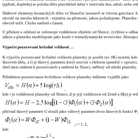
(zpětně, dopředu) se poloha těles pravidelně mění v intervalu den, měsíc nebo ro
Dráhové elementy kosmických těles ve Sluneční soustavě se vlivem gravitace Jup
závislé na mnoha faktorech - zejména na přesnosti, jakou požadujeme. Planetka se
obecně určit. Chyba narůstá s časem.
U přísluní a odsluní se zobrazuje vzdálenost objektu od Slunce, rychlost a od
zákon a planetku modelujeme jako kouli v termodynamické rovnováze. Absorpce 
Výpočet pozorované hvězdné velikosti …
K výpočtu pozorované hvězdné velikosti planetky je použit tzv. HG-systém, kd
fázovém úhlu, a
G
je fázový parametr, který souvisí s efektem zjasnění v opozic
úhel mezi směrem k pozorovateli a směrem ke Slunci, měřený od středu planetky. 
Průměrnou pozorovanou hvězdnou velikost planetky můžeme vyjádřit jako
,
kde
r
je vzdálenost planetky od Slunce,
Δ
je její vzdálenost od Země a
H
(
α
) je r
,
přičemž fázový parametr
G
slouží jako váhový parametr dvou fázových funkcí
Φ
,
i
= 1, 2,
kde