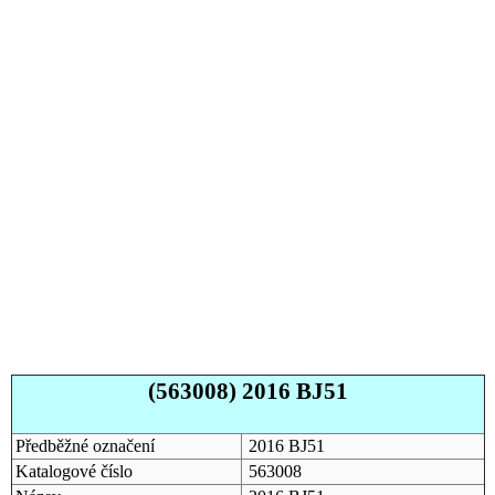
(563008) 2016 BJ51
Předběžné označení
2016 BJ51
Katalogové číslo
563008