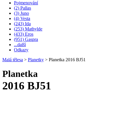
Pojmenování
(2) Pallas
(3) Juno
(4) Vesta
(243) Ida
(253) Mathylde
(433) Eros
(951) Gaspra
...další
Odkazy
Malá tělesa
>
Planetky
>
Planetka 2016 BJ51
Planetka
2016 BJ51