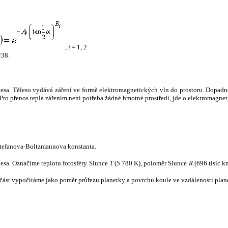
,
i
= 1, 2
238.
tělesa. Těleso vydává záření ve formě elektromagnetických vln do prostoru. Dopadne-l
u. Pro přenos tepla zářením není potřeba žádné hmotné prostředí, jde o elektromagnet
tefanova-Boltzmannova konstanta.
tělesa. Označíme teplotu fotosféry Slunce
T
(5 780 K), poloměr Slunce
R
(696 tisíc k
část vypočítáme jako poměr průřezu planetky a povrchu koule ve vzdálenosti plane