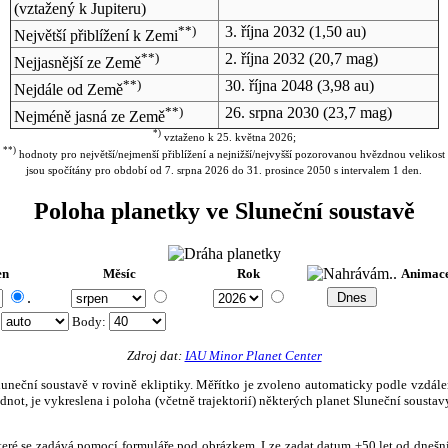
(vztažený k Jupiteru)
**)
3. října 2032
(1,50 au)
Největší přiblížení k Zemi
**)
2. října 2032
(20,7 mag)
Nejjasnější ze Země
**)
30. října 2048
(3,98 au)
Nejdále od Země
**)
26. srpna 2030
(23,7 mag)
Nejméně jasná ze Země
*)
vztaženo k 25. května 2026;
**)
hodnoty pro největší/nejmenší přiblížení a nejnižší/nejvyšší pozorovanou hvězdnou velikost
jsou spočítány pro období od 7. srpna 2026 do 31. prosince 2050 s intervalem 1 den.
Poloha planetky ve Sluneční soustavě
en
Měsíc
Rok
Animac
.
:
Body
:
Zdroj dat:
IAU Minor Planet Center
eční soustavě v rovině ekliptiky. Měřítko je zvoleno automaticky podle vzdálenost
not, je vykreslena i poloha (včetně trajektorií) některých planet Sluneční soustavy
, které se zadává pomocí formuláře pod obrázkem. Lze zadat datum ±50 let od dneš