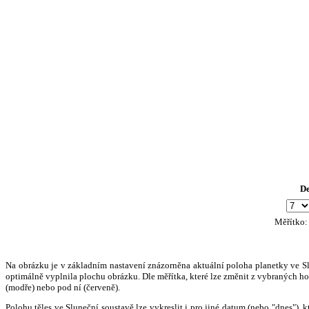
D
Měřítko
Na obrázku je v základním nastavení znázorněna aktuální poloha planetky ve Slun
optimálně vyplnila plochu obrázku. Dle měřítka, které lze změnit z vybraných hod
(modře) nebo pod ní (červeně).
Polohu těles ve Sluneční soustavě lze vykreslit i pro jiné datum (nebo "dnes")