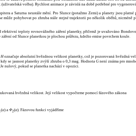
k (uživatelská volba). Rychlost animace je závislá na době potřebné pro vygenerová
itera a Saturna neustále mění. Pro Slunce (potažmo Zemi) a planety jsou platné p
 může pohybovat po zhruba stále stejné trajektorii po několik oběhů, nicméně při p
had efektivní teploty rovnovážného záření planetky, přičemž je uvažováno Bondov
záření od Slunce planetkou je plochou průřezu, kdežto emise povrchem koule.
e
H
označuje absolutní hvězdnou velikost planetky, což je pozorovaná hvězdná veli
i, kdy se jasnost planetky zvýší zhruba o 0,3 mag. Hodnota
G
není známa pro mnoho 
Je nulový, pokud se planetka nachází v opozici.
edukovaná hvězdná velikost. Její velikost vypočteme pomocí fázového zákona
(
α
) a
Φ
(
α
). Fázovou funkci vyjádříme
1
2