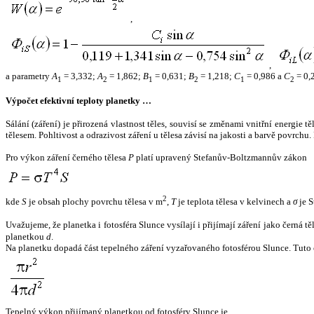
,
,
a parametry
A
= 3,332;
A
= 1,862;
B
= 0,631;
B
= 1,218;
C
= 0,986 a
C
= 0,
1
2
1
2
1
2
Výpočet efektivní teploty planetky …
Sálání (záření) je přirozená vlastnost těles, souvisí se změnami vnitřní energie 
tělesem. Pohltivost a odrazivost záření u tělesa závisí na jakosti a barvě povrch
Pro výkon záření černého tělesa
P
platí upravený Stefanův-Boltzmannův zákon
2
kde
S
je obsah plochy povrchu tělesa v m
,
T
je teplota tělesa v kelvinech a
σ
je S
Uvažujeme, že planetka i fotosféra Slunce vysílají i přijímají záření jako černá 
planetkou
d
.
Na planetku dopadá část tepelného záření vyzařovaného fotosférou Slunce. Tuto 
Tepelný výkon přijímaný planetkou od fotosféry Slunce je