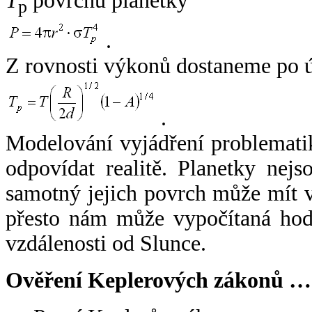
T
povrchu planetky
p
.
Z rovnosti výkonů dostaneme po 
.
Modelování vyjádření problemati
odpovídat realitě. Planetky nejso
samotný jejich povrch může mít v
přesto nám může vypočítaná hodn
vzdálenosti od Slunce.
Ověření Keplerových zákonů …