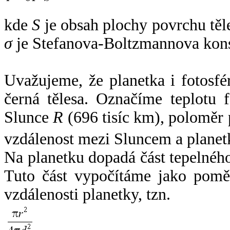
kde
S
je obsah plochy povrchu těl
σ
je Stefanova-Boltzmannova kons
Uvažujeme, že planetka i fotosfér
černá tělesa. Označíme teplotu 
Slunce
R
(696 tisíc km), poloměr
vzdálenost mezi Sluncem a plane
Na planetku dopadá část tepelnéh
Tuto část vypočítáme jako pomě
vzdálenosti planetky, tzn.