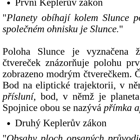
První Keplerův zákon
"
Planety obíhají kolem Slunce p
společném ohnisku je Slunce.
"
Poloha Slunce je vyznačena 
čtvereček znázorňuje polohu pr
zobrazeno modrým čtverečkem. Če
Bod na eliptické trajektorii, v n
přísluní
, bod, v němž je planet
Spojnice obou se nazývá
přímka a
Druhý Keplerův zákon
"
Obsahy ploch opsaných průvodič