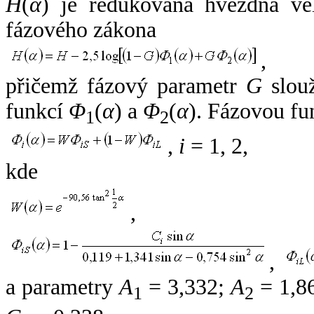
H
(
α
) je redukovaná hvězdná vel
fázového zákona
,
přičemž fázový parametr
G
slouž
funkcí
Φ
(
α
) a
Φ
(
α
). Fázovou fu
1
2
,
i
= 1, 2,
kde
,
,
a parametry
A
= 3,332;
A
= 1,8
1
2