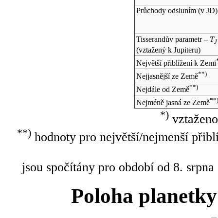
Průchody odsluním (v
JD
)
Tisserandův parametr –
T
J
(vztažený k Jupiteru)
Největší přiblížení k Zemi
**)
Nejjasnější ze Země
**)
Nejdále od Země
**
Nejméně jasná ze Země
*)
vztaženo
**)
hodnoty pro největší/nejmenší přibl
jsou spočítány pro období od 8. srpna
Poloha planetky