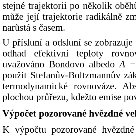
stejné trajektorii po několik oběh
může její trajektorie radikálně zm
narůstá s časem.
U přísluní a odsluní se zobrazuje
odhad efektivní teploty rovno
uvažováno Bondovo albedo
A
= 
použit Stefanův-Boltzmannův zák
termodynamické rovnováze. Abs
plochou průřezu, kdežto emise po
Výpočet pozorované hvězdné ve
K výpočtu pozorované hvězdné v