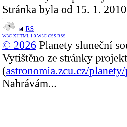
Stránka byla od 15. 1. 201
RS
W3C
XHTML 1.0
W3C
CSS
RSS
© 2026
Planety sluneční so
Vytištěno ze stránky projek
(
astronomia.zcu.cz/planety
Nahrávám...