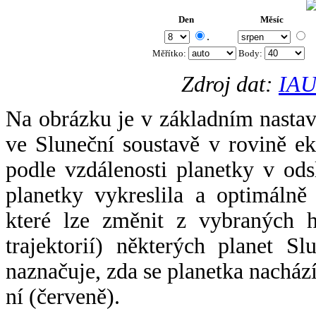
Den
Měsíc
.
Měřítko:
Body
:
Zdroj dat:
IAU
Na obrázku je v základním nastav
ve Sluneční soustavě v rovině ek
podle vzdálenosti planetky v odsl
planetky vykreslila a optimálně
které lze změnit z vybraných h
trajektorií) některých planet Sl
naznačuje, zda se planetka nacház
ní (červeně).