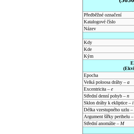
Předběžné označení
Katalogové číslo
Název
Kdy
Kde
Kým
E
(Ekv
Epocha
Velká poloosa dráhy –
a
Excentricita –
e
Střední denní pohyb –
n
Sklon dráhy k ekliptice –
i
Délka vzestupného uzlu –
Argument šířky perihelu 
Střední anomálie –
M