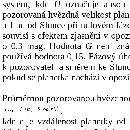
systém, kde
H
označuje absolut
pozorovaná hvězdná velikost plan
a 1 au od Slunce při nulovém fá
souvisí s efektem zjasnění v opoz
o 0,3 mag. Hodnota
G
není zná
používá hodnota 0,15. Fázový úh
k pozorovateli a směrem ke Slunc
pokud se planetka nachází v opozi
Průměrnou pozorovanou hvězdnou 
,
kde
r
je vzdálenost planetky od