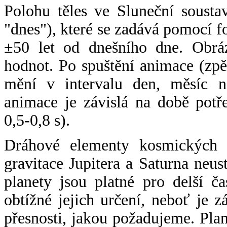
Polohu těles ve Sluneční sousta
"dnes"), které se zadává pomocí 
±50 let od dnešního dne. Obráz
hodnot. Po spuštění animace (zpě
mění v intervalu den, měsíc ne
animace je závislá na době potř
0,5-0,8 s).
Dráhové elementy kosmických t
gravitace Jupitera a Saturna neu
planety jsou platné pro delší č
obtížné jejich určení, neboť je 
přesnosti, jakou požadujeme. Pla