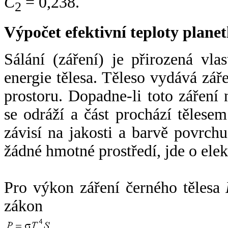
C
= 0,238.
2
Výpočet efektivní teploty plan
Sálání (záření) je přirozená vla
energie tělesa. Těleso vydává zá
prostoru. Dopadne-li toto záření n
se odráží a část prochází tělesem
závisí na jakosti a barvě povrch
žádné hmotné prostředí, jde o ele
Pro výkon záření černého tělesa
zákon