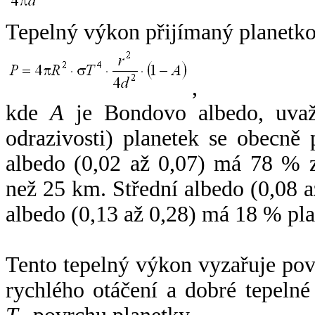
Tepelný výkon přijímaný planetko
,
kde
A
je Bondovo albedo, uvaž
odrazivosti) planetek se obecně
albedo (0,02 až 0,07) má 78 % z
než 25 km. Střední albedo (0,08 
albedo (0,13 až 0,28) má 18 % pla
Tento tepelný výkon vyzařuje po
rychlého otáčení a dobré tepelné