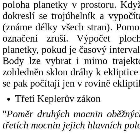
poloha planetky v prostoru. Kdy
dokreslí se trojúhelník a vypoč
(známe délky všech stran). Pomo
označení zruší. Výpočet ploch
planetky, pokud je časový interval
Body lze vybrat i mimo trajekto
zohledněn sklon dráhy k ekliptice
se pak počítají jen v rovině eklipti
Třetí Keplerův zákon
"
Poměr druhých mocnin oběžných
třetích mocnin jejich hlavních pol