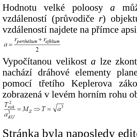
Hodnotu velké poloosy
a
může
vzdáleností (průvodiče
r
) objekt
vzdáleností najdete na přímce apsi
Vypočítanou velikost
a
lze zkont
nachází dráhové elementy plane
pomocí třetího Keplerova zák
zobrazená v levém horním rohu o
Stránka byla naposledy edi