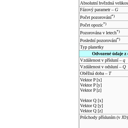
Absolutní hvězdná velikos
Fázový parametr –
G
*)
Počet pozorování
*)
Počet opozic
*)
Pozorována v letech
*)
Poslední pozorování
Typ planetky
Odvozené údaje z 
Vzdálenost v přísluní –
q
Vzdálenost v odsluní –
Q
Oběžná doba –
T
Vektor P [x]
Vektor P [y]
Vektor P [z]
Vektor Q [x]
Vektor Q [y]
Vektor Q [z]
Průchody přísluním (v
JD
)