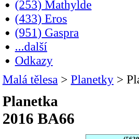
(253) Mathylde
(433) Eros
(951) Gaspra
...další
Odkazy
Malá tělesa
>
Planetky
>
Pl
Planetka
2016 BA66
(563