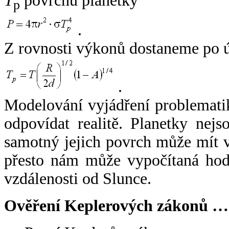
T
povrchu planetky
p
.
Z rovnosti výkonů dostaneme po 
.
Modelování vyjádření problemati
odpovídat realitě. Planetky nejso
samotný jejich povrch může mít v
přesto nám může vypočítaná hodn
vzdálenosti od Slunce.
Ověření Keplerových zákonů …