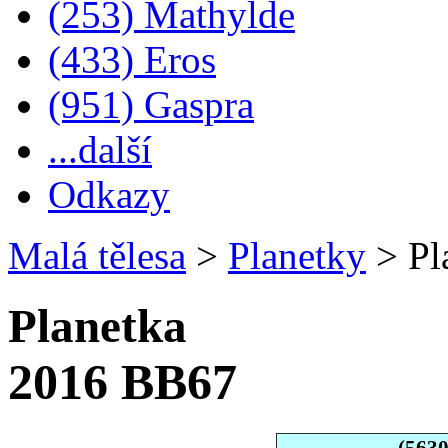
(253) Mathylde
(433) Eros
(951) Gaspra
...další
Odkazy
Malá tělesa
>
Planetky
>
Pl
Planetka
2016 BB67
(563