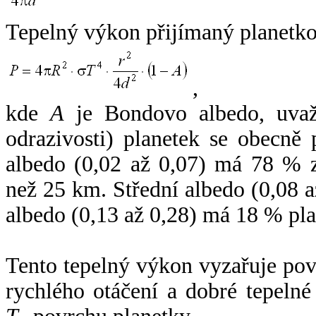
Tepelný výkon přijímaný planetko
,
kde
A
je Bondovo albedo, uvaž
odrazivosti) planetek se obecně
albedo (0,02 až 0,07) má 78 % z
než 25 km. Střední albedo (0,08 
albedo (0,13 až 0,28) má 18 % pla
Tento tepelný výkon vyzařuje po
rychlého otáčení a dobré tepelné