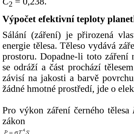
C
= 0,238.
2
Výpočet efektivní teploty plan
Sálání (záření) je přirozená vla
energie tělesa. Těleso vydává zá
prostoru. Dopadne-li toto záření n
se odráží a část prochází tělesem
závisí na jakosti a barvě povrch
žádné hmotné prostředí, jde o ele
Pro výkon záření černého tělesa
zákon