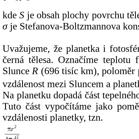
kde
S
je obsah plochy povrchu těl
σ
je Stefanova-Boltzmannova kons
Uvažujeme, že planetka i fotosfér
černá tělesa. Označíme teplotu 
Slunce
R
(696 tisíc km), poloměr
vzdálenost mezi Sluncem a plane
Na planetku dopadá část tepelnéh
Tuto část vypočítáme jako pomě
vzdálenosti planetky, tzn.