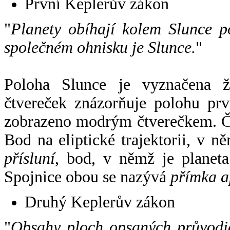
První Keplerův zákon
"
Planety obíhají kolem Slunce p
společném ohnisku je Slunce.
"
Poloha Slunce je vyznačena 
čtvereček znázorňuje polohu pr
zobrazeno modrým čtverečkem. Če
Bod na eliptické trajektorii, v n
přísluní
, bod, v němž je planet
Spojnice obou se nazývá
přímka a
Druhý Keplerův zákon
"
Obsahy ploch opsaných průvodič