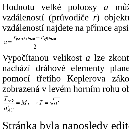
Hodnotu velké poloosy
a
může
vzdáleností (průvodiče
r
) objekt
vzdáleností najdete na přímce apsi
Vypočítanou velikost
a
lze zkont
nachází dráhové elementy plane
pomocí třetího Keplerova zák
zobrazená v levém horním rohu o
Stránka byla naposledy edi