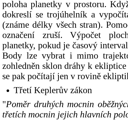
poloha planetky v prostoru. Kdy
dokreslí se trojúhelník a vypoč
(známe délky všech stran). Pomo
označení zruší. Výpočet ploch
planetky, pokud je časový interval
Body lze vybrat i mimo trajekto
zohledněn sklon dráhy k ekliptice
se pak počítají jen v rovině eklipti
Třetí Keplerův zákon
"
Poměr druhých mocnin oběžných
třetích mocnin jejich hlavních pol