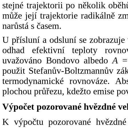
stejné trajektorii po několik oběh
může její trajektorie radikálně zm
narůstá s časem.
U přísluní a odsluní se zobrazuje
odhad efektivní teploty rovno
uvažováno Bondovo albedo
A
= 
použit Stefanův-Boltzmannův zák
termodynamické rovnováze. Abs
plochou průřezu, kdežto emise po
Výpočet pozorované hvězdné ve
K výpočtu pozorované hvězdné v