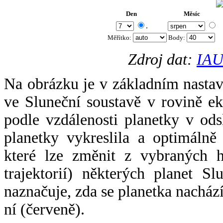
Den
Měsíc
.
Měřítko:
Body
:
Zdroj dat:
IAU
Na obrázku je v základním nastav
ve Sluneční soustavě v rovině ek
podle vzdálenosti planetky v odsl
planetky vykreslila a optimálně
které lze změnit z vybraných h
trajektorií) některých planet Sl
naznačuje, zda se planetka nacház
ní (červeně).