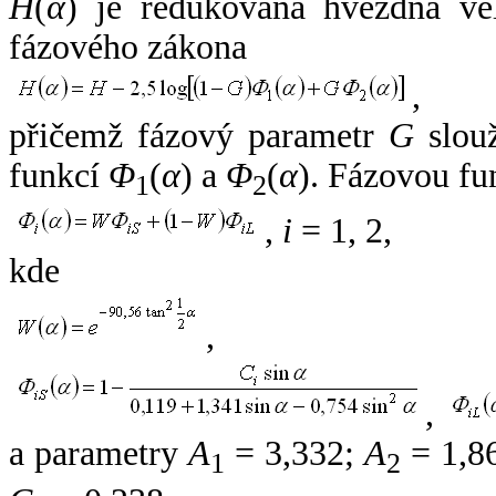
H
(
α
) je redukovaná hvězdná vel
fázového zákona
,
přičemž fázový parametr
G
slouž
funkcí
Φ
(
α
) a
Φ
(
α
). Fázovou fu
1
2
,
i
= 1, 2,
kde
,
,
a parametry
A
= 3,332;
A
= 1,8
1
2