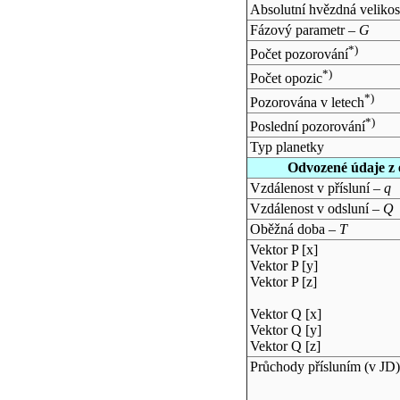
Absolutní hvězdná velikos
Fázový parametr –
G
*)
Počet pozorování
*)
Počet opozic
*)
Pozorována v letech
*)
Poslední pozorování
Typ planetky
Odvozené údaje z 
Vzdálenost v přísluní –
q
Vzdálenost v odsluní –
Q
Oběžná doba –
T
Vektor P [x]
Vektor P [y]
Vektor P [z]
Vektor Q [x]
Vektor Q [y]
Vektor Q [z]
Průchody přísluním (v
JD
)