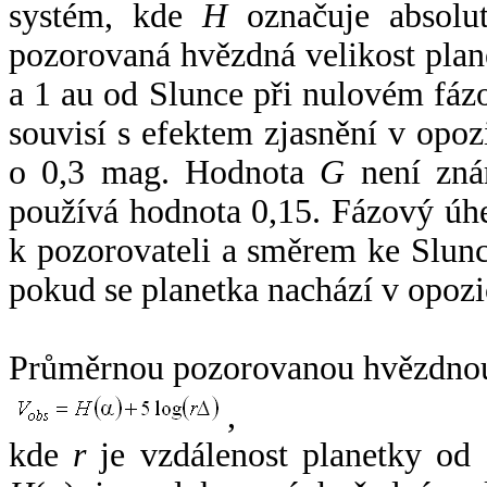
systém, kde
H
označuje absolut
pozorovaná hvězdná velikost plan
a 1 au od Slunce při nulovém fá
souvisí s efektem zjasnění v opoz
o 0,3 mag. Hodnota
G
není zná
používá hodnota 0,15. Fázový úh
k pozorovateli a směrem ke Slunc
pokud se planetka nachází v opozi
Průměrnou pozorovanou hvězdnou 
,
kde
r
je vzdálenost planetky od