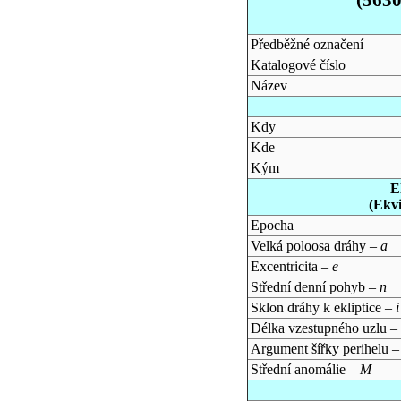
Předběžné označení
Katalogové číslo
Název
Kdy
Kde
Kým
E
(Ekv
Epocha
Velká poloosa dráhy –
a
Excentricita –
e
Střední denní pohyb –
n
Sklon dráhy k ekliptice –
i
Délka vzestupného uzlu –
Argument šířky perihelu 
Střední anomálie –
M