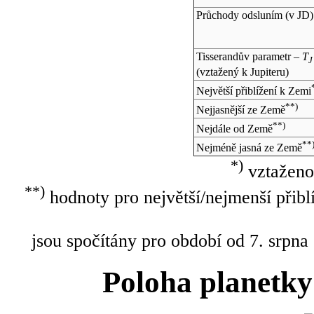
Průchody odsluním (v
JD
)
Tisserandův parametr –
T
J
(vztažený k Jupiteru)
Největší přiblížení k Zemi
**)
Nejjasnější ze Země
**)
Nejdále od Země
**
Nejméně jasná ze Země
*)
vztaženo
**)
hodnoty pro největší/nejmenší přibl
jsou spočítány pro období od 7. srpna
Poloha planetky