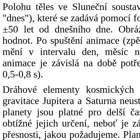
Polohu těles ve Sluneční sousta
"dnes"), které se zadává pomocí 
±50 let od dnešního dne. Obráz
hodnot. Po spuštění animace (zpě
mění v intervalu den, měsíc ne
animace je závislá na době potř
0,5-0,8 s).
Dráhové elementy kosmických t
gravitace Jupitera a Saturna neu
planety jsou platné pro delší č
obtížné jejich určení, neboť je 
přesnosti, jakou požadujeme. Pla