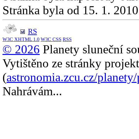
Stránka byla od 15. 1. 201
RS
W3C
XHTML 1.0
W3C
CSS
RSS
© 2026
Planety sluneční so
Vytištěno ze stránky projek
(
astronomia.zcu.cz/planety
Nahrávám...