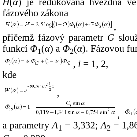
H
(
α
) je redukovaná hvězdná vel
fázového zákona
,
přičemž fázový parametr
G
slouž
funkcí
Φ
(
α
) a
Φ
(
α
). Fázovou fu
1
2
,
i
= 1, 2,
kde
,
,
a parametry
A
= 3,332;
A
= 1,8
1
2