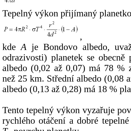
Tepelný výkon přijímaný planetko
,
kde
A
je Bondovo albedo, uvaž
odrazivosti) planetek se obecně
albedo (0,02 až 0,07) má 78 % z
než 25 km. Střední albedo (0,08 
albedo (0,13 až 0,28) má 18 % pla
Tento tepelný výkon vyzařuje po
rychlého otáčení a dobré tepelné