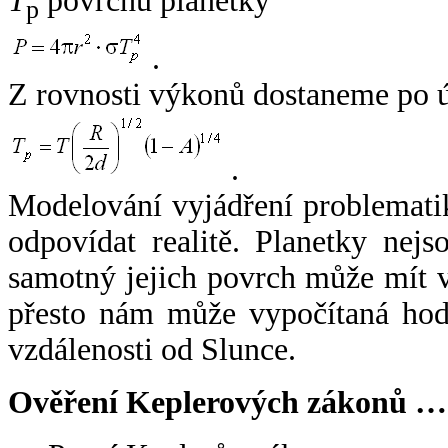
T
povrchu planetky
p
.
Z rovnosti výkonů dostaneme po 
.
Modelování vyjádření problemati
odpovídat realitě. Planetky nejso
samotný jejich povrch může mít v
přesto nám může vypočítaná hodn
vzdálenosti od Slunce.
Ověření Keplerových zákonů …