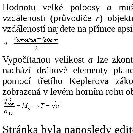
Hodnotu velké poloosy
a
může
vzdáleností (průvodiče
r
) objekt
vzdáleností najdete na přímce apsi
Vypočítanou velikost
a
lze zkont
nachází dráhové elementy plane
pomocí třetího Keplerova zák
zobrazená v levém horním rohu o
Stránka byla naposledy edi