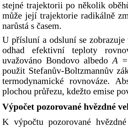
stejné trajektorii po několik oběh
může její trajektorie radikálně zm
narůstá s časem.
U přísluní a odsluní se zobrazuje
odhad efektivní teploty rovno
uvažováno Bondovo albedo
A
= 
použit Stefanův-Boltzmannův zák
termodynamické rovnováze. Abs
plochou průřezu, kdežto emise po
Výpočet pozorované hvězdné ve
K výpočtu pozorované hvězdné v