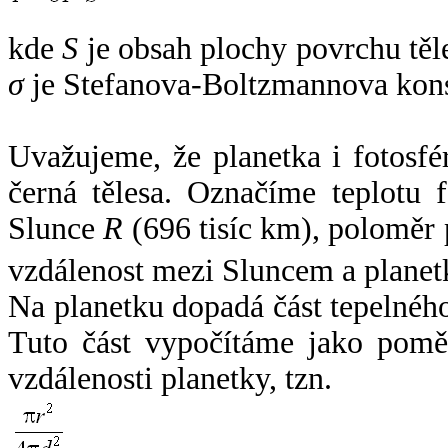
kde
S
je obsah plochy povrchu těl
σ
je Stefanova-Boltzmannova kons
Uvažujeme, že planetka i fotosfér
černá tělesa. Označíme teplotu 
Slunce
R
(696 tisíc km), poloměr
vzdálenost mezi Sluncem a plane
Na planetku dopadá část tepelnéh
Tuto část vypočítáme jako pomě
vzdálenosti planetky, tzn.