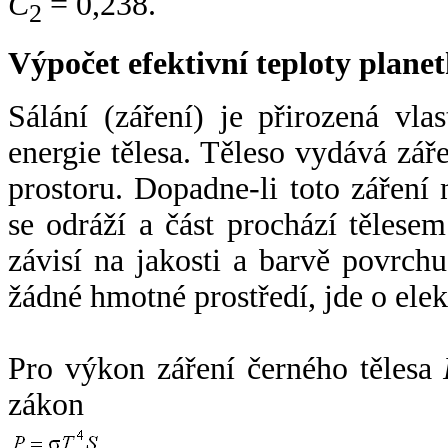
C
= 0,238.
2
Výpočet efektivní teploty plan
Sálání (záření) je přirozená vla
energie tělesa. Těleso vydává zá
prostoru. Dopadne-li toto záření n
se odráží a část prochází tělesem
závisí na jakosti a barvě povrch
žádné hmotné prostředí, jde o ele
Pro výkon záření černého tělesa
zákon