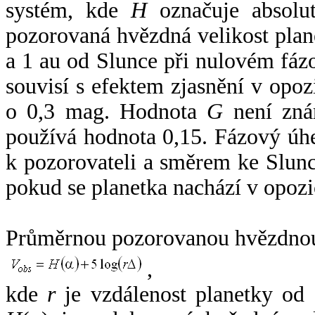
systém, kde
H
označuje absolut
pozorovaná hvězdná velikost plan
a 1 au od Slunce při nulovém fá
souvisí s efektem zjasnění v opoz
o 0,3 mag. Hodnota
G
není zná
používá hodnota 0,15. Fázový úh
k pozorovateli a směrem ke Slunc
pokud se planetka nachází v opozi
Průměrnou pozorovanou hvězdnou 
,
kde
r
je vzdálenost planetky od