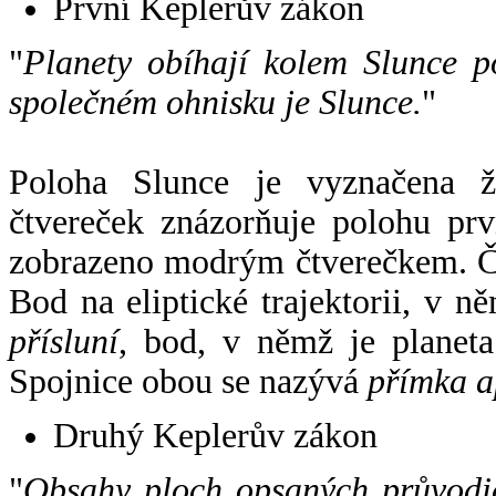
První Keplerův zákon
"
Planety obíhají kolem Slunce p
společném ohnisku je Slunce.
"
Poloha Slunce je vyznačena 
čtvereček znázorňuje polohu pr
zobrazeno modrým čtverečkem. Če
Bod na eliptické trajektorii, v n
přísluní
, bod, v němž je planet
Spojnice obou se nazývá
přímka a
Druhý Keplerův zákon
"
Obsahy ploch opsaných průvodič