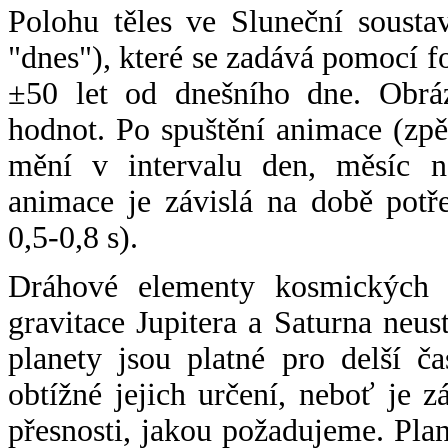
Polohu těles ve Sluneční sousta
"dnes"), které se zadává pomocí 
±50 let od dnešního dne. Obráz
hodnot. Po spuštění animace (zpě
mění v intervalu den, měsíc ne
animace je závislá na době potř
0,5-0,8 s).
Dráhové elementy kosmických t
gravitace Jupitera a Saturna neu
planety jsou platné pro delší č
obtížné jejich určení, neboť je 
přesnosti, jakou požadujeme. Pla