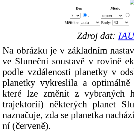
Den
Měsíc
.
Měřítko:
Body
:
Zdroj dat:
IAU
Na obrázku je v základním nastav
ve Sluneční soustavě v rovině ek
podle vzdálenosti planetky v odsl
planetky vykreslila a optimálně
které lze změnit z vybraných h
trajektorií) některých planet Sl
naznačuje, zda se planetka nacház
ní (červeně).