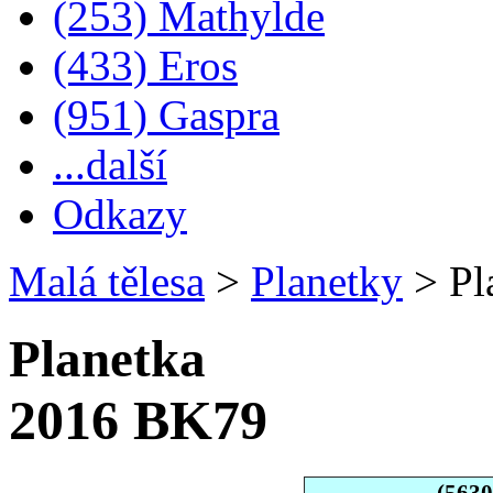
(253) Mathylde
(433) Eros
(951) Gaspra
...další
Odkazy
Malá tělesa
>
Planetky
>
Pl
Planetka
2016 BK79
(563