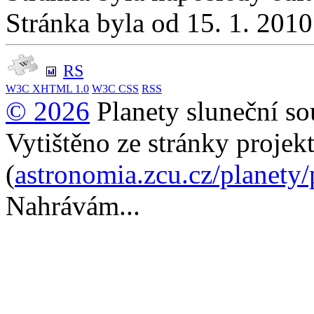
Stránka byla od 15. 1. 201
RS
W3C
XHTML 1.0
W3C
CSS
RSS
© 2026
Planety sluneční so
Vytištěno ze stránky projek
(
astronomia.zcu.cz/planety
Nahrávám...