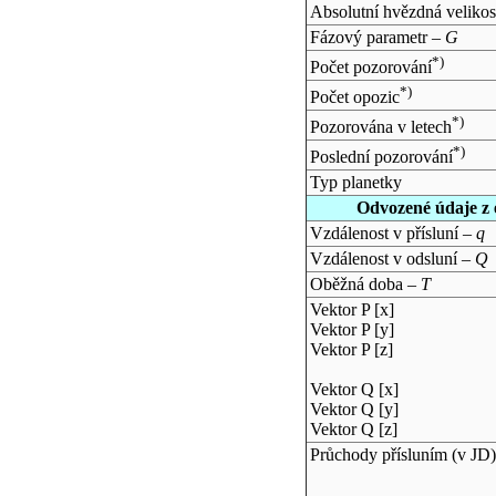
Absolutní hvězdná velikos
Fázový parametr –
G
*)
Počet pozorování
*)
Počet opozic
*)
Pozorována v letech
*)
Poslední pozorování
Typ planetky
Odvozené údaje z 
Vzdálenost v přísluní –
q
Vzdálenost v odsluní –
Q
Oběžná doba –
T
Vektor P [x]
Vektor P [y]
Vektor P [z]
Vektor Q [x]
Vektor Q [y]
Vektor Q [z]
Průchody přísluním (v
JD
)