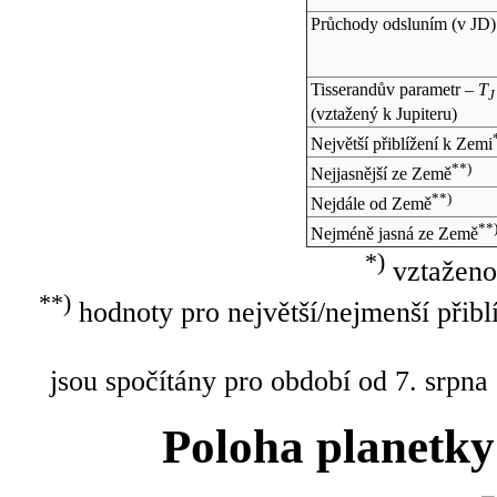
Průchody odsluním (v
JD
)
Tisserandův parametr –
T
J
(vztažený k Jupiteru)
Největší přiblížení k Zemi
**)
Nejjasnější ze Země
**)
Nejdále od Země
**
Nejméně jasná ze Země
*)
vztaženo
**)
hodnoty pro největší/nejmenší přibl
jsou spočítány pro období od 7. srpna
Poloha planetky