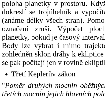
poloha planetky v prostoru. Kdy
dokreslí se trojúhelník a vypoč
(známe délky všech stran). Pomo
označení zruší. Výpočet ploch
planetky, pokud je časový interval
Body lze vybrat i mimo trajekto
zohledněn sklon dráhy k ekliptice
se pak počítají jen v rovině eklipti
Třetí Keplerův zákon
"
Poměr druhých mocnin oběžných
třetích mocnin jejich hlavních pol