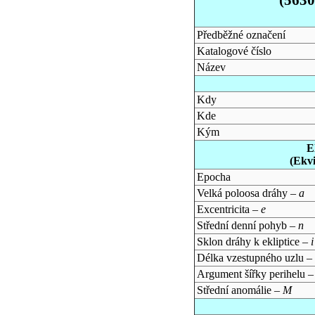
Předběžné označení
Katalogové číslo
Název
Kdy
Kde
Kým
E
(Ekv
Epocha
Velká poloosa dráhy –
a
Excentricita –
e
Střední denní pohyb –
n
Sklon dráhy k ekliptice –
i
Délka vzestupného uzlu –
Argument šířky perihelu 
Střední anomálie –
M