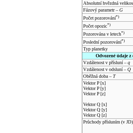
Absolutní hvězdná velikos
Fázový parametr –
G
*)
Počet pozorování
*)
Počet opozic
*)
Pozorována v letech
*)
Poslední pozorování
Typ planetky
Odvozené údaje z 
Vzdálenost v přísluní –
q
Vzdálenost v odsluní –
Q
Oběžná doba –
T
Vektor P [x]
Vektor P [y]
Vektor P [z]
Vektor Q [x]
Vektor Q [y]
Vektor Q [z]
Průchody přísluním (v
JD
)