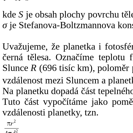
kde
S
je obsah plochy povrchu těl
σ
je Stefanova-Boltzmannova kons
Uvažujeme, že planetka i fotosfér
černá tělesa. Označíme teplotu 
Slunce
R
(696 tisíc km), poloměr
vzdálenost mezi Sluncem a plane
Na planetku dopadá část tepelnéh
Tuto část vypočítáme jako pomě
vzdálenosti planetky, tzn.