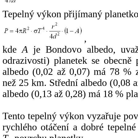
Tepelný výkon přijímaný planetko
,
kde
A
je Bondovo albedo, uvaž
odrazivosti) planetek se obecně
albedo (0,02 až 0,07) má 78 % z
než 25 km. Střední albedo (0,08 
albedo (0,13 až 0,28) má 18 % pla
Tento tepelný výkon vyzařuje po
rychlého otáčení a dobré tepelné