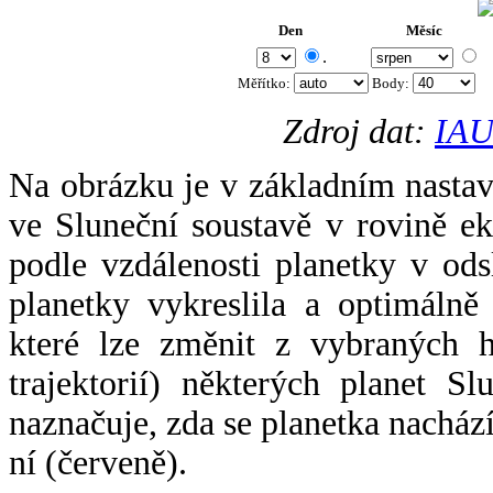
Den
Měsíc
.
Měřítko:
Body
:
Zdroj dat:
IAU
Na obrázku je v základním nastav
ve Sluneční soustavě v rovině ek
podle vzdálenosti planetky v odsl
planetky vykreslila a optimálně
které lze změnit z vybraných h
trajektorií) některých planet Sl
naznačuje, zda se planetka nacház
ní (červeně).