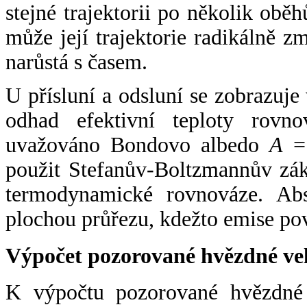
stejné trajektorii po několik oběh
může její trajektorie radikálně zm
narůstá s časem.
U přísluní a odsluní se zobrazuje
odhad efektivní teploty rovno
uvažováno Bondovo albedo
A
= 
použit Stefanův-Boltzmannův zák
termodynamické rovnováze. Abs
plochou průřezu, kdežto emise po
Výpočet pozorované hvězdné ve
K výpočtu pozorované hvězdné v