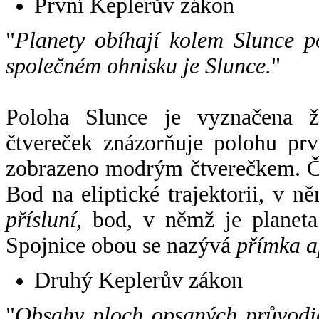
První Keplerův zákon
"
Planety obíhají kolem Slunce p
společném ohnisku je Slunce.
"
Poloha Slunce je vyznačena 
čtvereček znázorňuje polohu pr
zobrazeno modrým čtverečkem. Če
Bod na eliptické trajektorii, v n
přísluní
, bod, v němž je planet
Spojnice obou se nazývá
přímka a
Druhý Keplerův zákon
"
Obsahy ploch opsaných průvodič