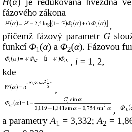
H
(
α
) je redukovaná hvězdná vel
fázového zákona
,
přičemž fázový parametr
G
slouž
funkcí
Φ
(
α
) a
Φ
(
α
). Fázovou fu
1
2
,
i
= 1, 2,
kde
,
,
a parametry
A
= 3,332;
A
= 1,8
1
2