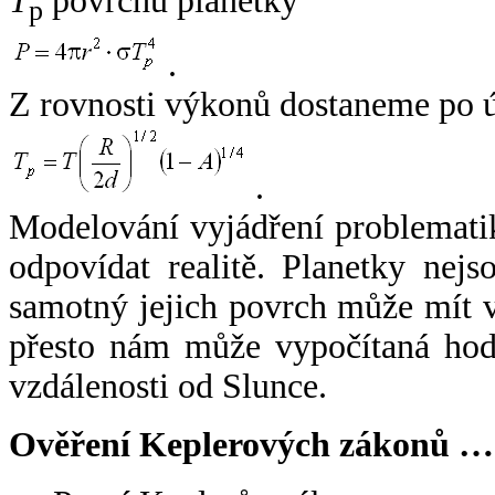
T
povrchu planetky
p
.
Z rovnosti výkonů dostaneme po 
.
Modelování vyjádření problemati
odpovídat realitě. Planetky nejso
samotný jejich povrch může mít v
přesto nám může vypočítaná hodn
vzdálenosti od Slunce.
Ověření Keplerových zákonů …