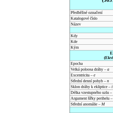
Předběžné označení
Katalogové číslo
Název
Kdy
Kde
Kým
E
(Ekv
Epocha
Velká poloosa dráhy –
a
Excentricita –
e
Střední denní pohyb –
n
Sklon dráhy k ekliptice –
i
Délka vzestupného uzlu –
Argument šířky perihelu 
Střední anomálie –
M