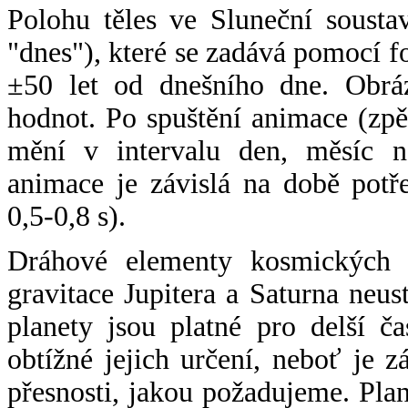
Polohu těles ve Sluneční sousta
"dnes"), které se zadává pomocí 
±50 let od dnešního dne. Obráz
hodnot. Po spuštění animace (zpě
mění v intervalu den, měsíc ne
animace je závislá na době potř
0,5-0,8 s).
Dráhové elementy kosmických t
gravitace Jupitera a Saturna neu
planety jsou platné pro delší č
obtížné jejich určení, neboť je 
přesnosti, jakou požadujeme. Pla