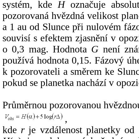
systém, kde
H
označuje absolut
pozorovaná hvězdná velikost plan
a 1 au od Slunce při nulovém fá
souvisí s efektem zjasnění v opoz
o 0,3 mag. Hodnota
G
není zná
používá hodnota 0,15. Fázový úh
k pozorovateli a směrem ke Slunc
pokud se planetka nachází v opozi
Průměrnou pozorovanou hvězdnou 
,
kde
r
je vzdálenost planetky od