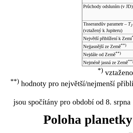
Průchody odsluním (v
JD
)
Tisserandův parametr –
T
J
(vztažený k Jupiteru)
Největší přiblížení k Zemi
**)
Nejjasnější ze Země
**)
Nejdále od Země
**
Nejméně jasná ze Země
*)
vztaženo
**)
hodnoty pro největší/nejmenší přibl
jsou spočítány pro období od 8. srpna
Poloha planetky