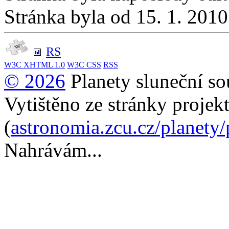
Stránka byla od 15. 1. 201
RS
W3C
XHTML 1.0
W3C
CSS
RSS
© 2026
Planety sluneční so
Vytištěno ze stránky projek
(
astronomia.zcu.cz/planety
Nahrávám...