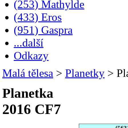
(253) Mathylde
(433) Eros
(951) Gaspra
...další
Odkazy
Malá tělesa
>
Planetky
>
Pl
Planetka
2016 CF7
(563