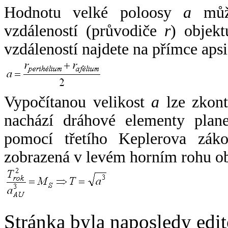
Hodnotu velké poloosy
a
může
vzdáleností (průvodiče
r
) objekt
vzdáleností najdete na přímce apsi
Vypočítanou velikost
a
lze zkont
nachází dráhové elementy plane
pomocí třetího Keplerova zák
zobrazená v levém horním rohu o
Stránka byla naposledy edi