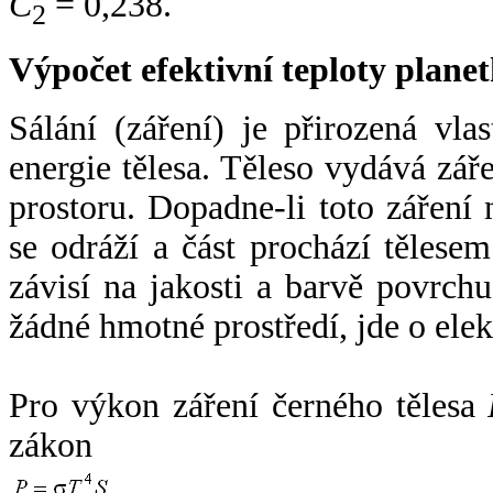
C
= 0,238.
2
Výpočet efektivní teploty plan
Sálání (záření) je přirozená vla
energie tělesa. Těleso vydává zá
prostoru. Dopadne-li toto záření n
se odráží a část prochází tělesem
závisí na jakosti a barvě povrch
žádné hmotné prostředí, jde o ele
Pro výkon záření černého tělesa
zákon