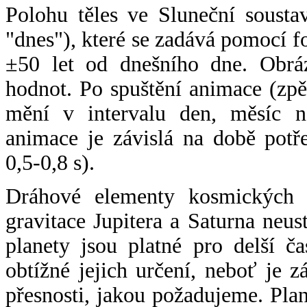
Polohu těles ve Sluneční sousta
"dnes"), které se zadává pomocí 
±50 let od dnešního dne. Obráz
hodnot. Po spuštění animace (zpě
mění v intervalu den, měsíc ne
animace je závislá na době potř
0,5-0,8 s).
Dráhové elementy kosmických t
gravitace Jupitera a Saturna neu
planety jsou platné pro delší č
obtížné jejich určení, neboť je 
přesnosti, jakou požadujeme. Pla