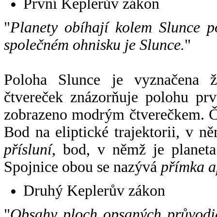
První Keplerův zákon
"
Planety obíhají kolem Slunce p
společném ohnisku je Slunce.
"
Poloha Slunce je vyznačena 
čtvereček znázorňuje polohu pr
zobrazeno modrým čtverečkem. Če
Bod na eliptické trajektorii, v n
přísluní
, bod, v němž je planet
Spojnice obou se nazývá
přímka a
Druhý Keplerův zákon
"
Obsahy ploch opsaných průvodič