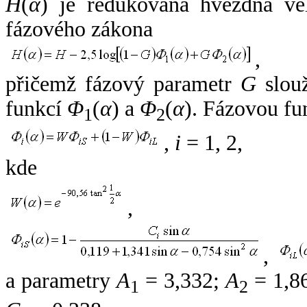
H
(
α
) je redukovaná hvězdná vel
fázového zákona
,
přičemž fázový parametr
G
slouž
funkcí
Φ
(
α
) a
Φ
(
α
). Fázovou fu
1
2
,
i
= 1, 2,
kde
,
,
a parametry
A
= 3,332;
A
= 1,8
1
2