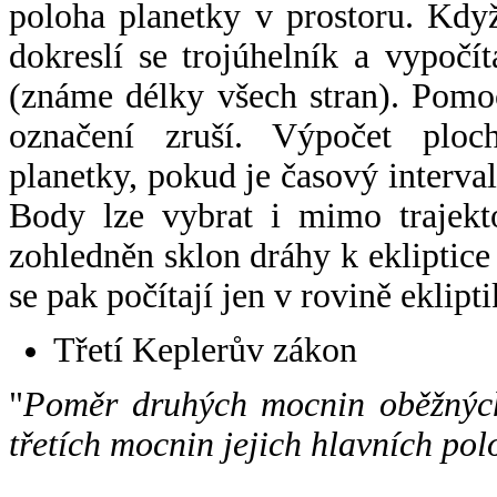
poloha planetky v prostoru. Kdy
dokreslí se trojúhelník a vypoč
(známe délky všech stran). Pomo
označení zruší. Výpočet ploch
planetky, pokud je časový interval
Body lze vybrat i mimo trajekto
zohledněn sklon dráhy k ekliptice
se pak počítají jen v rovině eklipti
Třetí Keplerův zákon
"
Poměr druhých mocnin oběžných
třetích mocnin jejich hlavních pol