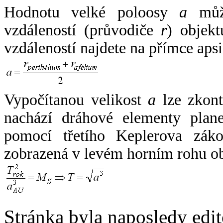
Hodnotu velké poloosy
a
může
vzdáleností (průvodiče
r
) objekt
vzdáleností najdete na přímce apsi
Vypočítanou velikost
a
lze zkont
nachází dráhové elementy plane
pomocí třetího Keplerova zák
zobrazená v levém horním rohu o
Stránka byla naposledy edi