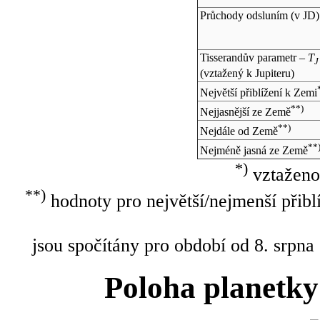
Průchody odsluním (v
JD
)
Tisserandův parametr –
T
J
(vztažený k Jupiteru)
Největší přiblížení k Zemi
**)
Nejjasnější ze Země
**)
Nejdále od Země
**
Nejméně jasná ze Země
*)
vztaženo
**)
hodnoty pro největší/nejmenší přibl
jsou spočítány pro období od 8. srpna
Poloha planetky