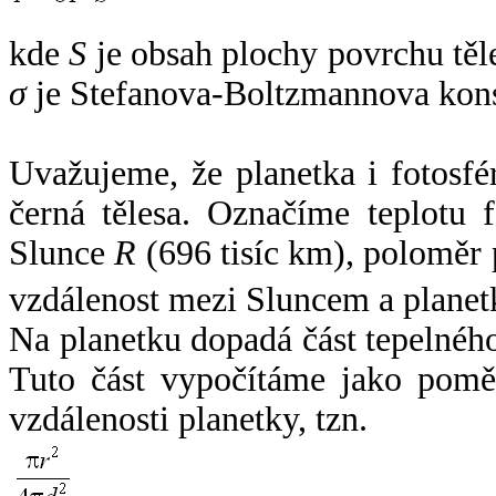
kde
S
je obsah plochy povrchu těl
σ
je Stefanova-Boltzmannova kons
Uvažujeme, že planetka i fotosfér
černá tělesa. Označíme teplotu 
Slunce
R
(696 tisíc km), poloměr
vzdálenost mezi Sluncem a plane
Na planetku dopadá část tepelnéh
Tuto část vypočítáme jako pomě
vzdálenosti planetky, tzn.