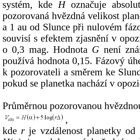
systém, kde
H
označuje absolut
pozorovaná hvězdná velikost plan
a 1 au od Slunce při nulovém fá
souvisí s efektem zjasnění v opoz
o 0,3 mag. Hodnota
G
není zná
používá hodnota 0,15. Fázový úh
k pozorovateli a směrem ke Slunc
pokud se planetka nachází v opozi
Průměrnou pozorovanou hvězdnou 
,
kde
r
je vzdálenost planetky od