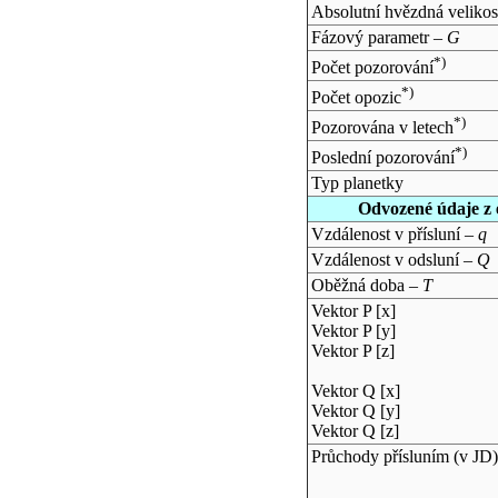
Absolutní hvězdná velikos
Fázový parametr –
G
*)
Počet pozorování
*)
Počet opozic
*)
Pozorována v letech
*)
Poslední pozorování
Typ planetky
Odvozené údaje z 
Vzdálenost v přísluní –
q
Vzdálenost v odsluní –
Q
Oběžná doba –
T
Vektor P [x]
Vektor P [y]
Vektor P [z]
Vektor Q [x]
Vektor Q [y]
Vektor Q [z]
Průchody přísluním (v
JD
)