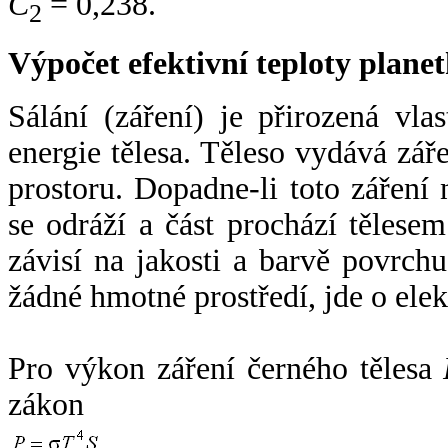
C
= 0,238.
2
Výpočet efektivní teploty plan
Sálání (záření) je přirozená vla
energie tělesa. Těleso vydává zá
prostoru. Dopadne-li toto záření n
se odráží a část prochází tělesem
závisí na jakosti a barvě povrch
žádné hmotné prostředí, jde o ele
Pro výkon záření černého tělesa
zákon