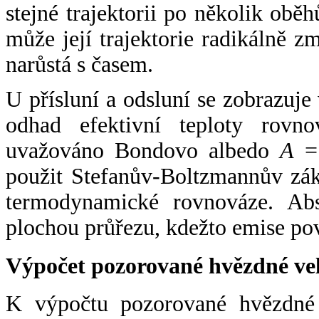
stejné trajektorii po několik oběh
může její trajektorie radikálně zm
narůstá s časem.
U přísluní a odsluní se zobrazuje
odhad efektivní teploty rovno
uvažováno Bondovo albedo
A
= 
použit Stefanův-Boltzmannův zák
termodynamické rovnováze. Abs
plochou průřezu, kdežto emise po
Výpočet pozorované hvězdné ve
K výpočtu pozorované hvězdné v