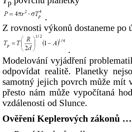
T
povrchu planetky
p
.
Z rovnosti výkonů dostaneme po 
.
Modelování vyjádření problemati
odpovídat realitě. Planetky nejso
samotný jejich povrch může mít v
přesto nám může vypočítaná hodn
vzdálenosti od Slunce.
Ověření Keplerových zákonů …