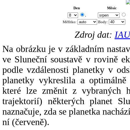
Den
Měsíc
.
Měřítko:
Body
:
Zdroj dat:
IAU
Na obrázku je v základním nastav
ve Sluneční soustavě v rovině ek
podle vzdálenosti planetky v odsl
planetky vykreslila a optimálně
které lze změnit z vybraných h
trajektorií) některých planet Sl
naznačuje, zda se planetka nacház
ní (červeně).