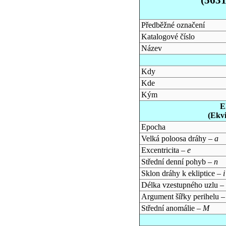
Předběžné označení
Katalogové číslo
Název
Kdy
Kde
Kým
E
(Ekv
Epocha
Velká poloosa dráhy –
a
Excentricita –
e
Střední denní pohyb –
n
Sklon dráhy k ekliptice –
i
Délka vzestupného uzlu –
Argument šířky perihelu 
Střední anomálie –
M