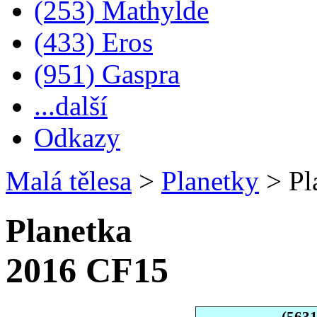
(253) Mathylde
(433) Eros
(951) Gaspra
...další
Odkazy
Malá tělesa
>
Planetky
>
Pl
Planetka
2016 CF15
(563