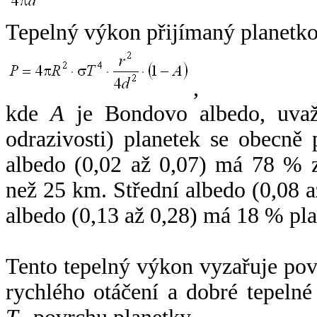
Tepelný výkon přijímaný planetko
,
kde
A
je Bondovo albedo, uvaž
odrazivosti) planetek se obecně
albedo (0,02 až 0,07) má 78 % z
než 25 km. Střední albedo (0,08 
albedo (0,13 až 0,28) má 18 % pla
Tento tepelný výkon vyzařuje po
rychlého otáčení a dobré tepelné