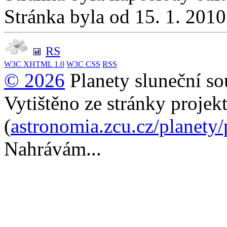
Stránka byla od 15. 1. 201
RS
W3C
XHTML 1.0
W3C
CSS
RSS
© 2026
Planety sluneční so
Vytištěno ze stránky projek
(
astronomia.zcu.cz/planety
Nahrávám...