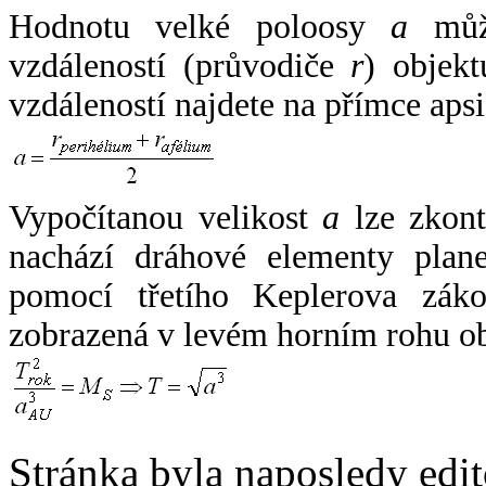
Hodnotu velké poloosy
a
může
vzdáleností (průvodiče
r
) objekt
vzdáleností najdete na přímce apsi
Vypočítanou velikost
a
lze zkont
nachází dráhové elementy plane
pomocí třetího Keplerova zák
zobrazená v levém horním rohu o
Stránka byla naposledy edi