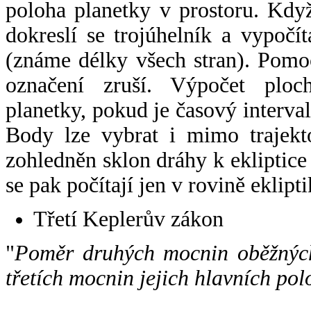
poloha planetky v prostoru. Kdy
dokreslí se trojúhelník a vypoč
(známe délky všech stran). Pomo
označení zruší. Výpočet ploch
planetky, pokud je časový interval
Body lze vybrat i mimo trajekto
zohledněn sklon dráhy k ekliptice
se pak počítají jen v rovině eklipti
Třetí Keplerův zákon
"
Poměr druhých mocnin oběžných
třetích mocnin jejich hlavních pol