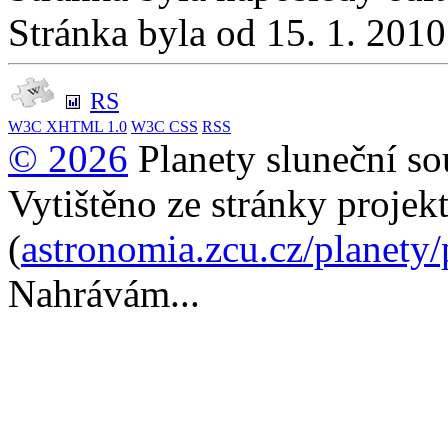
Stránka byla od 15. 1. 201
RS
W3C
XHTML 1.0
W3C
CSS
RSS
© 2026
Planety sluneční so
Vytištěno ze stránky projek
(
astronomia.zcu.cz/planety
Nahrávám...