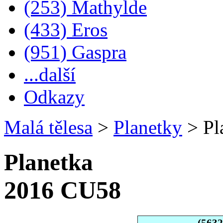
(253) Mathylde
(433) Eros
(951) Gaspra
...další
Odkazy
Malá tělesa
>
Planetky
>
Pl
Planetka
2016 CU58
(563