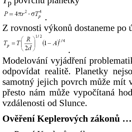
T
povrchu planetky
p
.
Z rovnosti výkonů dostaneme po 
.
Modelování vyjádření problemati
odpovídat realitě. Planetky nejso
samotný jejich povrch může mít v
přesto nám může vypočítaná hodn
vzdálenosti od Slunce.
Ověření Keplerových zákonů …