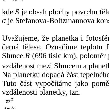
kde
S
je obsah plochy povrchu těl
σ
je Stefanova-Boltzmannova kons
Uvažujeme, že planetka i fotosfér
černá tělesa. Označíme teplotu 
Slunce
R
(696 tisíc km), poloměr
vzdálenost mezi Sluncem a plane
Na planetku dopadá část tepelnéh
Tuto část vypočítáme jako pomě
vzdálenosti planetky, tzn.