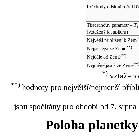
Průchody odsluním (v
JD
)
Tisserandův parametr –
T
J
(vztažený k Jupiteru)
Největší přiblížení k Zemi
**)
Nejjasnější ze Země
**)
Nejdále od Země
**
Nejméně jasná ze Země
*)
vztaženo
**)
hodnoty pro největší/nejmenší přibl
jsou spočítány pro období od 7. srpna
Poloha planetky