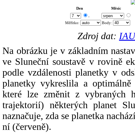
Den
Měsíc
.
Měřítko:
Body
:
Zdroj dat:
IAU
Na obrázku je v základním nastav
ve Sluneční soustavě v rovině ek
podle vzdálenosti planetky v odsl
planetky vykreslila a optimálně
které lze změnit z vybraných h
trajektorií) některých planet Sl
naznačuje, zda se planetka nacház
ní (červeně).