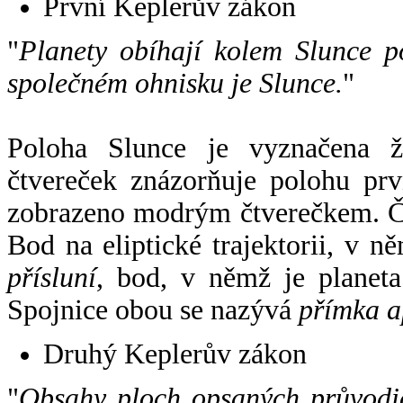
První Keplerův zákon
"
Planety obíhají kolem Slunce p
společném ohnisku je Slunce.
"
Poloha Slunce je vyznačena 
čtvereček znázorňuje polohu pr
zobrazeno modrým čtverečkem. Če
Bod na eliptické trajektorii, v n
přísluní
, bod, v němž je planet
Spojnice obou se nazývá
přímka a
Druhý Keplerův zákon
"
Obsahy ploch opsaných průvodič