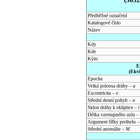
Předběžné označení
Katalogové číslo
Název
Kdy
Kde
Kým
E
(Ekv
Epocha
Velká poloosa dráhy –
a
Excentricita –
e
Střední denní pohyb –
n
Sklon dráhy k ekliptice –
i
Délka vzestupného uzlu –
Argument šířky perihelu 
Střední anomálie –
M