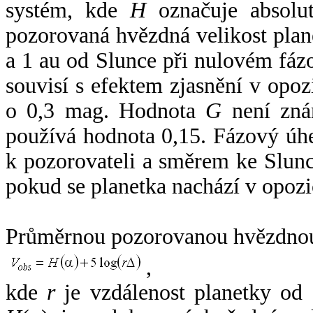
systém, kde
H
označuje absolut
pozorovaná hvězdná velikost plan
a 1 au od Slunce při nulovém fá
souvisí s efektem zjasnění v opoz
o 0,3 mag. Hodnota
G
není zná
používá hodnota 0,15. Fázový úh
k pozorovateli a směrem ke Slunc
pokud se planetka nachází v opozi
Průměrnou pozorovanou hvězdnou 
,
kde
r
je vzdálenost planetky od