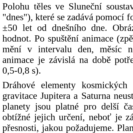
Polohu těles ve Sluneční sousta
"dnes"), které se zadává pomocí 
±50 let od dnešního dne. Obráz
hodnot. Po spuštění animace (zpě
mění v intervalu den, měsíc ne
animace je závislá na době potř
0,5-0,8 s).
Dráhové elementy kosmických t
gravitace Jupitera a Saturna neu
planety jsou platné pro delší č
obtížné jejich určení, neboť je 
přesnosti, jakou požadujeme. Pla