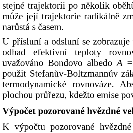
stejné trajektorii po několik oběh
může její trajektorie radikálně zm
narůstá s časem.
U přísluní a odsluní se zobrazuje
odhad efektivní teploty rovno
uvažováno Bondovo albedo
A
= 
použit Stefanův-Boltzmannův zák
termodynamické rovnováze. Abs
plochou průřezu, kdežto emise po
Výpočet pozorované hvězdné ve
K výpočtu pozorované hvězdné v