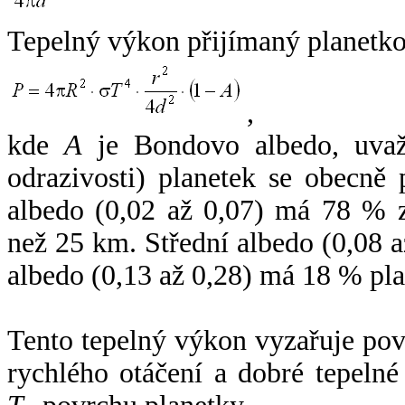
Tepelný výkon přijímaný planetko
,
kde
A
je Bondovo albedo, uvaž
odrazivosti) planetek se obecně
albedo (0,02 až 0,07) má 78 % z
než 25 km. Střední albedo (0,08 
albedo (0,13 až 0,28) má 18 % pla
Tento tepelný výkon vyzařuje po
rychlého otáčení a dobré tepelné