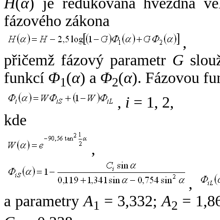
H
(
α
) je redukovaná hvězdná vel
fázového zákona
,
přičemž fázový parametr
G
slouž
funkcí
Φ
(
α
) a
Φ
(
α
). Fázovou fu
1
2
,
i
= 1, 2,
kde
,
,
a parametry
A
= 3,332;
A
= 1,8
1
2