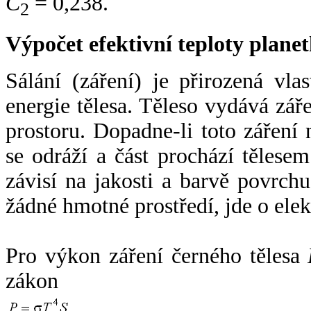
C
= 0,238.
2
Výpočet efektivní teploty plan
Sálání (záření) je přirozená vla
energie tělesa. Těleso vydává zá
prostoru. Dopadne-li toto záření n
se odráží a část prochází tělesem
závisí na jakosti a barvě povrch
žádné hmotné prostředí, jde o ele
Pro výkon záření černého tělesa
zákon