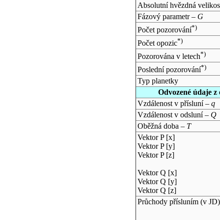
Absolutní hvězdná velikos
Fázový parametr –
G
*)
Počet pozorování
*)
Počet opozic
*)
Pozorována v letech
*)
Poslední pozorování
Typ planetky
Odvozené údaje z 
Vzdálenost v přísluní –
q
Vzdálenost v odsluní –
Q
Oběžná doba –
T
Vektor P [x]
Vektor P [y]
Vektor P [z]
Vektor Q [x]
Vektor Q [y]
Vektor Q [z]
Průchody přísluním (v
JD
)