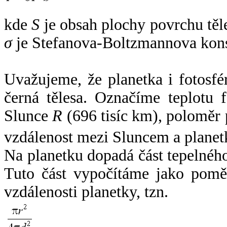
kde
S
je obsah plochy povrchu těl
σ
je Stefanova-Boltzmannova kons
Uvažujeme, že planetka i fotosfér
černá tělesa. Označíme teplotu 
Slunce
R
(696 tisíc km), poloměr
vzdálenost mezi Sluncem a plane
Na planetku dopadá část tepelnéh
Tuto část vypočítáme jako pomě
vzdálenosti planetky, tzn.