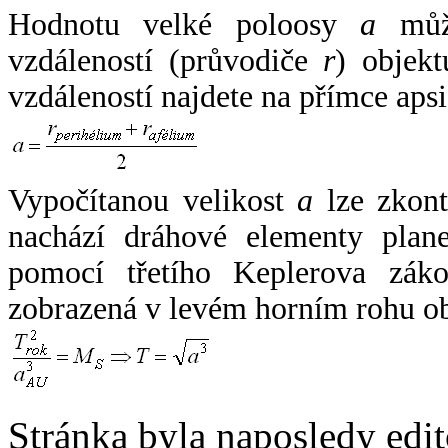
Hodnotu velké poloosy
a
může
vzdáleností (průvodiče
r
) objekt
vzdáleností najdete na přímce apsi
Vypočítanou velikost
a
lze zkont
nachází dráhové elementy plane
pomocí třetího Keplerova zák
zobrazená v levém horním rohu o
Stránka byla naposledy edi