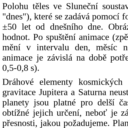
Polohu těles ve Sluneční sousta
"dnes"), které se zadává pomocí 
±50 let od dnešního dne. Obráz
hodnot. Po spuštění animace (zpě
mění v intervalu den, měsíc ne
animace je závislá na době potř
0,5-0,8 s).
Dráhové elementy kosmických t
gravitace Jupitera a Saturna neu
planety jsou platné pro delší č
obtížné jejich určení, neboť je 
přesnosti, jakou požadujeme. Pla