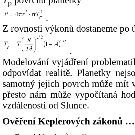
T
povrchu planetky
p
.
Z rovnosti výkonů dostaneme po 
.
Modelování vyjádření problemati
odpovídat realitě. Planetky nejso
samotný jejich povrch může mít v
přesto nám může vypočítaná hodn
vzdálenosti od Slunce.
Ověření Keplerových zákonů …