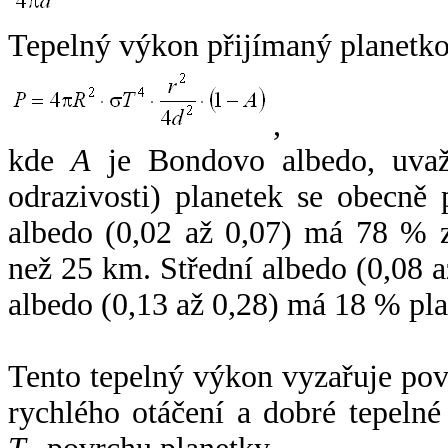
Tepelný výkon přijímaný planetko
,
kde
A
je Bondovo albedo, uvaž
odrazivosti) planetek se obecně
albedo (0,02 až 0,07) má 78 % z
než 25 km. Střední albedo (0,08 
albedo (0,13 až 0,28) má 18 % pla
Tento tepelný výkon vyzařuje po
rychlého otáčení a dobré tepelné