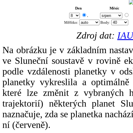
Den
Měsíc
.
Měřítko:
Body
:
Zdroj dat:
IAU
Na obrázku je v základním nastav
ve Sluneční soustavě v rovině ek
podle vzdálenosti planetky v odsl
planetky vykreslila a optimálně
které lze změnit z vybraných h
trajektorií) některých planet Sl
naznačuje, zda se planetka nacház
ní (červeně).