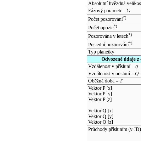
Absolutní hvězdná velikos
Fázový parametr –
G
*)
Počet pozorování
*)
Počet opozic
*)
Pozorována v letech
*)
Poslední pozorování
Typ planetky
Odvozené údaje z 
Vzdálenost v přísluní –
q
Vzdálenost v odsluní –
Q
Oběžná doba –
T
Vektor P [x]
Vektor P [y]
Vektor P [z]
Vektor Q [x]
Vektor Q [y]
Vektor Q [z]
Průchody přísluním (v
JD
)