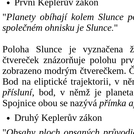
První Keplerův zákon
"
Planety obíhají kolem Slunce p
společném ohnisku je Slunce.
"
Poloha Slunce je vyznačena 
čtvereček znázorňuje polohu pr
zobrazeno modrým čtverečkem. Če
Bod na eliptické trajektorii, v n
přísluní
, bod, v němž je planet
Spojnice obou se nazývá
přímka a
Druhý Keplerův zákon
"
Obsahy ploch opsaných průvodič