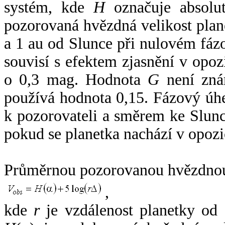
systém, kde
H
označuje absolut
pozorovaná hvězdná velikost plan
a 1 au od Slunce při nulovém fá
souvisí s efektem zjasnění v opoz
o 0,3 mag. Hodnota
G
není zná
používá hodnota 0,15. Fázový úh
k pozorovateli a směrem ke Slunc
pokud se planetka nachází v opozi
Průměrnou pozorovanou hvězdnou 
,
kde
r
je vzdálenost planetky od