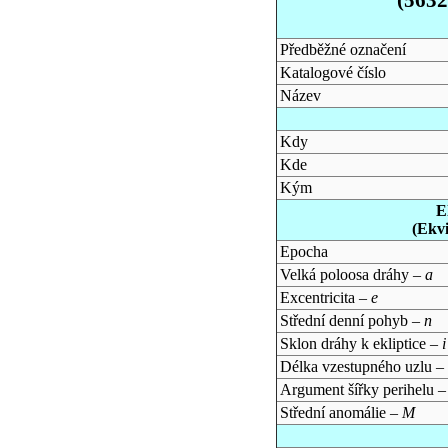
Předběžné označení
Katalogové číslo
Název
Kdy
Kde
Kým
E
(Ekv
Epocha
Velká poloosa dráhy –
a
Excentricita –
e
Střední denní pohyb –
n
Sklon dráhy k ekliptice –
i
Délka vzestupného uzlu –
Argument šířky perihelu 
Střední anomálie –
M