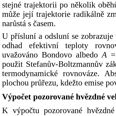
stejné trajektorii po několik oběh
může její trajektorie radikálně zm
narůstá s časem.
U přísluní a odsluní se zobrazuje
odhad efektivní teploty rovno
uvažováno Bondovo albedo
A
= 
použit Stefanův-Boltzmannův zák
termodynamické rovnováze. Abs
plochou průřezu, kdežto emise po
Výpočet pozorované hvězdné ve
K výpočtu pozorované hvězdné v