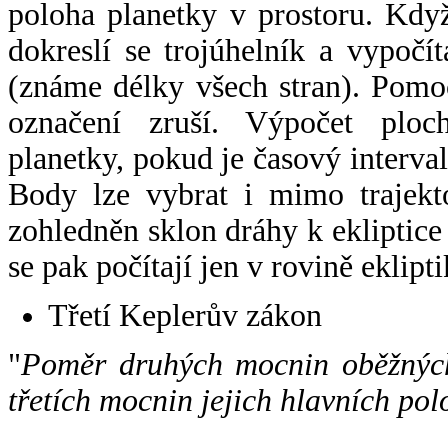
poloha planetky v prostoru. Kdy
dokreslí se trojúhelník a vypoč
(známe délky všech stran). Pomo
označení zruší. Výpočet ploch
planetky, pokud je časový interval
Body lze vybrat i mimo trajekto
zohledněn sklon dráhy k ekliptice
se pak počítají jen v rovině eklipti
Třetí Keplerův zákon
"
Poměr druhých mocnin oběžných
třetích mocnin jejich hlavních pol