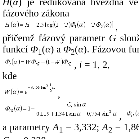
H
(
α
) je redukovaná hvězdná vel
fázového zákona
,
přičemž fázový parametr
G
slouž
funkcí
Φ
(
α
) a
Φ
(
α
). Fázovou fu
1
2
,
i
= 1, 2,
kde
,
,
a parametry
A
= 3,332;
A
= 1,8
1
2