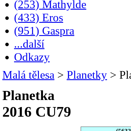
(253) Mathylde
(433) Eros
(951) Gaspra
...další
Odkazy
Malá tělesa
>
Planetky
>
Pl
Planetka
2016 CU79
(563