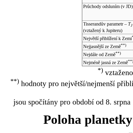
Průchody odsluním (v
JD
)
Tisserandův parametr –
T
J
(vztažený k Jupiteru)
Největší přiblížení k Zemi
**)
Nejjasnější ze Země
**)
Nejdále od Země
**
Nejméně jasná ze Země
*)
vztaženo
**)
hodnoty pro největší/nejmenší přibl
jsou spočítány pro období od 8. srpna
Poloha planetky