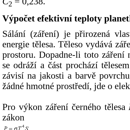
C
= 0,238.
2
Výpočet efektivní teploty plan
Sálání (záření) je přirozená vla
energie tělesa. Těleso vydává zá
prostoru. Dopadne-li toto záření n
se odráží a část prochází tělesem
závisí na jakosti a barvě povrch
žádné hmotné prostředí, jde o ele
Pro výkon záření černého tělesa
zákon