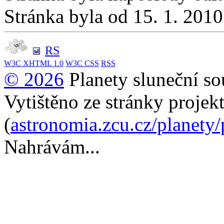
Stránka byla od 15. 1. 201
RS
W3C
XHTML 1.0
W3C
CSS
RSS
© 2026
Planety sluneční so
Vytištěno ze stránky projek
(
astronomia.zcu.cz/planety
Nahrávám...