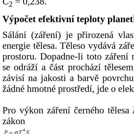
C
= 0,238.
2
Výpočet efektivní teploty plan
Sálání (záření) je přirozená vla
energie tělesa. Těleso vydává zá
prostoru. Dopadne-li toto záření n
se odráží a část prochází tělesem
závisí na jakosti a barvě povrch
žádné hmotné prostředí, jde o ele
Pro výkon záření černého tělesa
zákon