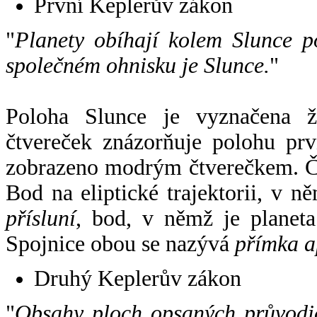
První Keplerův zákon
"
Planety obíhají kolem Slunce p
společném ohnisku je Slunce.
"
Poloha Slunce je vyznačena 
čtvereček znázorňuje polohu pr
zobrazeno modrým čtverečkem. Če
Bod na eliptické trajektorii, v n
přísluní
, bod, v němž je planet
Spojnice obou se nazývá
přímka a
Druhý Keplerův zákon
"
Obsahy ploch opsaných průvodič