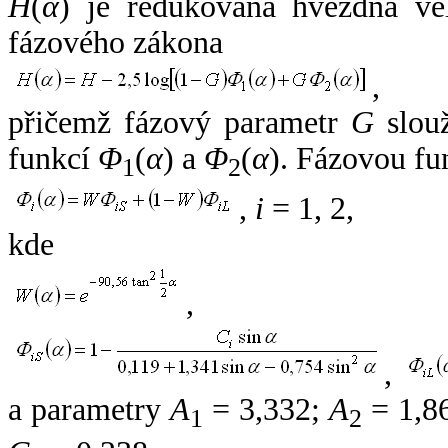
H
(
α
) je redukovaná hvězdná vel
fázového zákona
,
přičemž fázový parametr
G
slouž
funkcí
Φ
(
α
) a
Φ
(
α
). Fázovou fu
1
2
,
i
= 1, 2,
kde
,
,
a parametry
A
= 3,332;
A
= 1,8
1
2