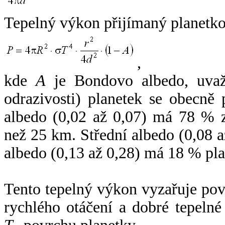
Tepelný výkon přijímaný planetko
,
kde
A
je Bondovo albedo, uvaž
odrazivosti) planetek se obecně
albedo (0,02 až 0,07) má 78 % z
než 25 km. Střední albedo (0,08 
albedo (0,13 až 0,28) má 18 % pla
Tento tepelný výkon vyzařuje po
rychlého otáčení a dobré tepelné