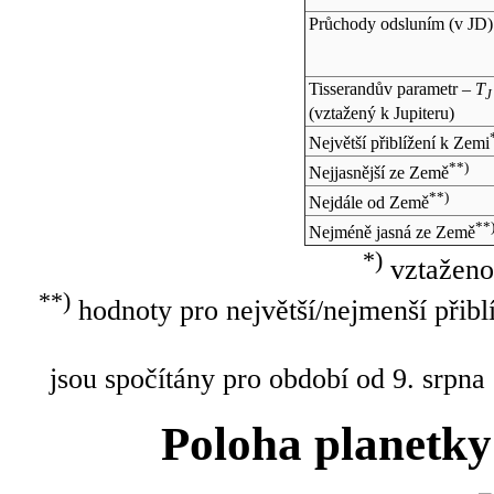
Průchody odsluním (v
JD
)
Tisserandův parametr –
T
J
(vztažený k Jupiteru)
Největší přiblížení k Zemi
**)
Nejjasnější ze Země
**)
Nejdále od Země
**
Nejméně jasná ze Země
*)
vztaženo
**)
hodnoty pro největší/nejmenší přibl
jsou spočítány pro období od 9. srpna
Poloha planetky