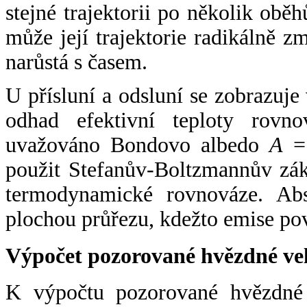
stejné trajektorii po několik oběh
může její trajektorie radikálně zm
narůstá s časem.
U přísluní a odsluní se zobrazuje
odhad efektivní teploty rovno
uvažováno Bondovo albedo
A
= 
použit Stefanův-Boltzmannův zák
termodynamické rovnováze. Abs
plochou průřezu, kdežto emise po
Výpočet pozorované hvězdné ve
K výpočtu pozorované hvězdné v