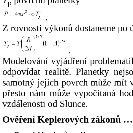
T
povrchu planetky
p
.
Z rovnosti výkonů dostaneme po 
.
Modelování vyjádření problemati
odpovídat realitě. Planetky nejso
samotný jejich povrch může mít v
přesto nám může vypočítaná hodn
vzdálenosti od Slunce.
Ověření Keplerových zákonů …