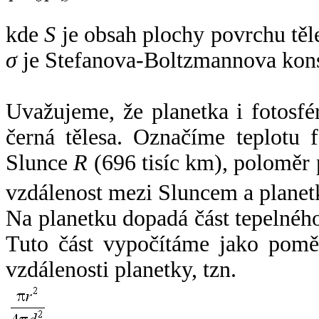
kde
S
je obsah plochy povrchu těl
σ
je Stefanova-Boltzmannova kons
Uvažujeme, že planetka i fotosfér
černá tělesa. Označíme teplotu 
Slunce
R
(696 tisíc km), poloměr
vzdálenost mezi Sluncem a plane
Na planetku dopadá část tepelnéh
Tuto část vypočítáme jako pomě
vzdálenosti planetky, tzn.