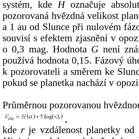
systém, kde
H
označuje absolut
pozorovaná hvězdná velikost plan
a 1 au od Slunce při nulovém fá
souvisí s efektem zjasnění v opoz
o 0,3 mag. Hodnota
G
není zná
používá hodnota 0,15. Fázový úh
k pozorovateli a směrem ke Slunc
pokud se planetka nachází v opozi
Průměrnou pozorovanou hvězdnou 
,
kde
r
je vzdálenost planetky od