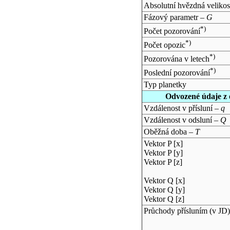
Absolutní hvězdná velikos
Fázový parametr –
G
*)
Počet pozorování
*)
Počet opozic
*)
Pozorována v letech
*)
Poslední pozorování
Typ planetky
Odvozené údaje z 
Vzdálenost v přísluní –
q
Vzdálenost v odsluní –
Q
Oběžná doba –
T
Vektor P [x]
Vektor P [y]
Vektor P [z]
Vektor Q [x]
Vektor Q [y]
Vektor Q [z]
Průchody přísluním (v
JD
)