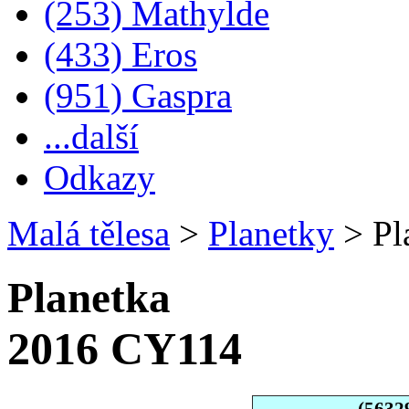
(253) Mathylde
(433) Eros
(951) Gaspra
...další
Odkazy
Malá tělesa
>
Planetky
>
Pl
Planetka
2016 CY114
(5632