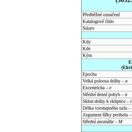
Předběžné označení
Katalogové číslo
Název
Kdy
Kde
Kým
E
(Ekv
Epocha
Velká poloosa dráhy –
a
Excentricita –
e
Střední denní pohyb –
n
Sklon dráhy k ekliptice –
i
Délka vzestupného uzlu –
Argument šířky perihelu 
Střední anomálie –
M