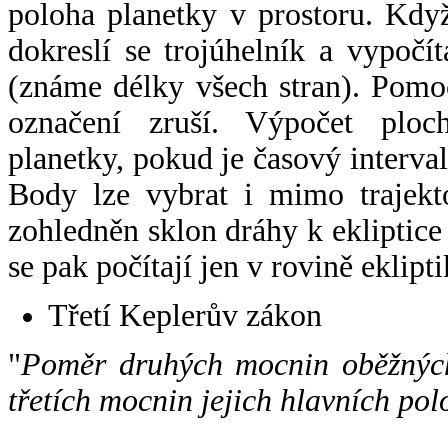
poloha planetky v prostoru. Kdy
dokreslí se trojúhelník a vypoč
(známe délky všech stran). Pomo
označení zruší. Výpočet ploch
planetky, pokud je časový interval
Body lze vybrat i mimo trajekto
zohledněn sklon dráhy k ekliptice
se pak počítají jen v rovině eklipti
Třetí Keplerův zákon
"
Poměr druhých mocnin oběžných
třetích mocnin jejich hlavních pol