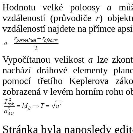
Hodnotu velké poloosy
a
může
vzdáleností (průvodiče
r
) objekt
vzdáleností najdete na přímce apsi
Vypočítanou velikost
a
lze zkont
nachází dráhové elementy plane
pomocí třetího Keplerova zák
zobrazená v levém horním rohu o
Stránka byla naposledy edi