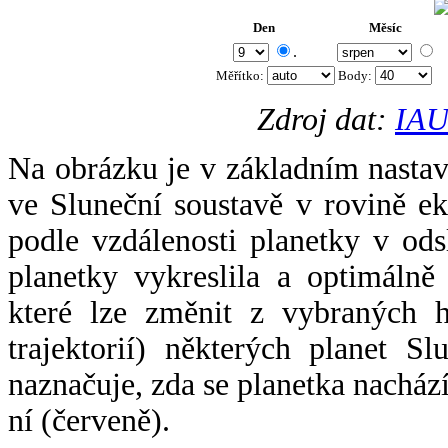
Den
Měsíc
.
Měřítko:
Body
:
Zdroj dat:
IAU
Na obrázku je v základním nastav
ve Sluneční soustavě v rovině ek
podle vzdálenosti planetky v odsl
planetky vykreslila a optimálně
které lze změnit z vybraných h
trajektorií) některých planet Sl
naznačuje, zda se planetka nacház
ní (červeně).