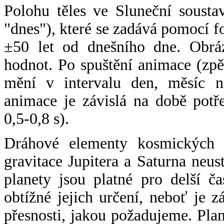
Polohu těles ve Sluneční sousta
"dnes"), které se zadává pomocí 
±50 let od dnešního dne. Obráz
hodnot. Po spuštění animace (zpě
mění v intervalu den, měsíc ne
animace je závislá na době potř
0,5-0,8 s).
Dráhové elementy kosmických t
gravitace Jupitera a Saturna neu
planety jsou platné pro delší č
obtížné jejich určení, neboť je 
přesnosti, jakou požadujeme. Pla