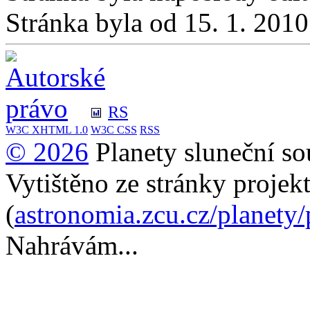
Stránka byla od 15. 1. 201
RS
W3C
XHTML 1.0
W3C
CSS
RSS
© 2026
Planety sluneční so
Vytištěno ze stránky projek
(
astronomia.zcu.cz/planety
Nahrávám...