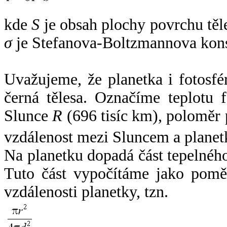
kde
S
je obsah plochy povrchu těl
σ
je Stefanova-Boltzmannova kons
Uvažujeme, že planetka i fotosfér
černá tělesa. Označíme teplotu 
Slunce
R
(696 tisíc km), poloměr
vzdálenost mezi Sluncem a plane
Na planetku dopadá část tepelnéh
Tuto část vypočítáme jako pomě
vzdálenosti planetky, tzn.