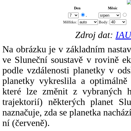
Den
Měsíc
.
Měřítko:
Body
:
Zdroj dat:
IAU
Na obrázku je v základním nastav
ve Sluneční soustavě v rovině ek
podle vzdálenosti planetky v odsl
planetky vykreslila a optimálně
které lze změnit z vybraných h
trajektorií) některých planet Sl
naznačuje, zda se planetka nacház
ní (červeně).