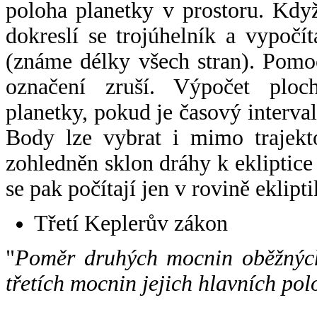
poloha planetky v prostoru. Kdy
dokreslí se trojúhelník a vypoč
(známe délky všech stran). Pomo
označení zruší. Výpočet ploch
planetky, pokud je časový interval
Body lze vybrat i mimo trajekto
zohledněn sklon dráhy k ekliptice
se pak počítají jen v rovině eklipti
Třetí Keplerův zákon
"
Poměr druhých mocnin oběžných
třetích mocnin jejich hlavních pol