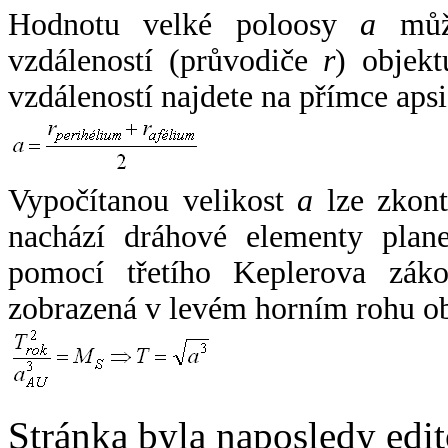
Hodnotu velké poloosy
a
může
vzdáleností (průvodiče
r
) objekt
vzdáleností najdete na přímce apsi
Vypočítanou velikost
a
lze zkont
nachází dráhové elementy plane
pomocí třetího Keplerova zák
zobrazená v levém horním rohu o
Stránka byla naposledy edi