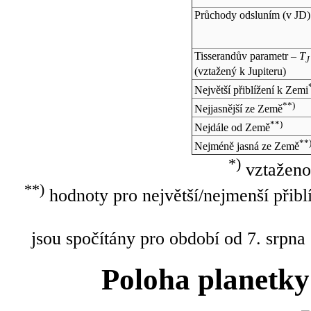
Průchody odsluním (v
JD
)
Tisserandův parametr –
T
J
(vztažený k Jupiteru)
Největší přiblížení k Zemi
**)
Nejjasnější ze Země
**)
Nejdále od Země
**
Nejméně jasná ze Země
*)
vztaženo
**)
hodnoty pro největší/nejmenší přibl
jsou spočítány pro období od 7. srpna
Poloha planetky