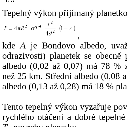
Tepelný výkon přijímaný planetko
,
kde
A
je Bondovo albedo, uvaž
odrazivosti) planetek se obecně
albedo (0,02 až 0,07) má 78 % z
než 25 km. Střední albedo (0,08 
albedo (0,13 až 0,28) má 18 % pla
Tento tepelný výkon vyzařuje po
rychlého otáčení a dobré tepelné