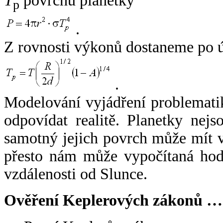
T
povrchu planetky
p
.
Z rovnosti výkonů dostaneme po 
.
Modelování vyjádření problemati
odpovídat realitě. Planetky nejso
samotný jejich povrch může mít v
přesto nám může vypočítaná hodn
vzdálenosti od Slunce.
Ověření Keplerových zákonů …