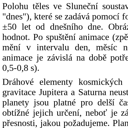
Polohu těles ve Sluneční sousta
"dnes"), které se zadává pomocí 
±50 let od dnešního dne. Obráz
hodnot. Po spuštění animace (zpě
mění v intervalu den, měsíc ne
animace je závislá na době potř
0,5-0,8 s).
Dráhové elementy kosmických t
gravitace Jupitera a Saturna neu
planety jsou platné pro delší č
obtížné jejich určení, neboť je 
přesnosti, jakou požadujeme. Pla