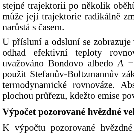
stejné trajektorii po několik oběh
může její trajektorie radikálně zm
narůstá s časem.
U přísluní a odsluní se zobrazuje
odhad efektivní teploty rovno
uvažováno Bondovo albedo
A
= 
použit Stefanův-Boltzmannův zák
termodynamické rovnováze. Abs
plochou průřezu, kdežto emise po
Výpočet pozorované hvězdné ve
K výpočtu pozorované hvězdné v