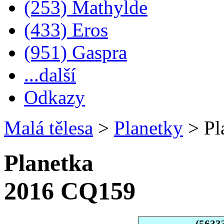
(253) Mathylde
(433) Eros
(951) Gaspra
...další
Odkazy
Malá tělesa
>
Planetky
>
Pl
Planetka
2016 CQ159
(5633