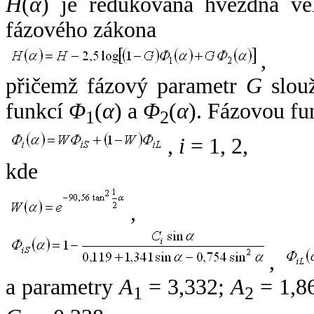
H
(
α
) je redukovaná hvězdná vel
fázového zákona
,
přičemž fázový parametr
G
slouž
funkcí
Φ
(
α
) a
Φ
(
α
). Fázovou fu
1
2
,
i
= 1, 2,
kde
,
,
a parametry
A
= 3,332;
A
= 1,8
1
2