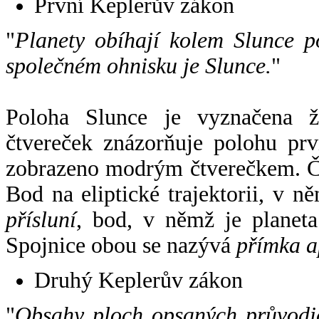
První Keplerův zákon
"
Planety obíhají kolem Slunce p
společném ohnisku je Slunce.
"
Poloha Slunce je vyznačena 
čtvereček znázorňuje polohu pr
zobrazeno modrým čtverečkem. Če
Bod na eliptické trajektorii, v n
přísluní
, bod, v němž je planet
Spojnice obou se nazývá
přímka a
Druhý Keplerův zákon
"
Obsahy ploch opsaných průvodič