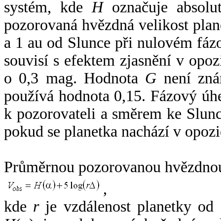
systém, kde
H
označuje absolut
pozorovaná hvězdná velikost plan
a 1 au od Slunce při nulovém fá
souvisí s efektem zjasnění v opoz
o 0,3 mag. Hodnota
G
není zná
používá hodnota 0,15. Fázový úh
k pozorovateli a směrem ke Slunc
pokud se planetka nachází v opozi
Průměrnou pozorovanou hvězdnou 
,
kde
r
je vzdálenost planetky od