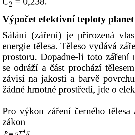
C
= 0,238.
2
Výpočet efektivní teploty plan
Sálání (záření) je přirozená vla
energie tělesa. Těleso vydává zá
prostoru. Dopadne-li toto záření n
se odráží a část prochází tělesem
závisí na jakosti a barvě povrch
žádné hmotné prostředí, jde o ele
Pro výkon záření černého tělesa
zákon