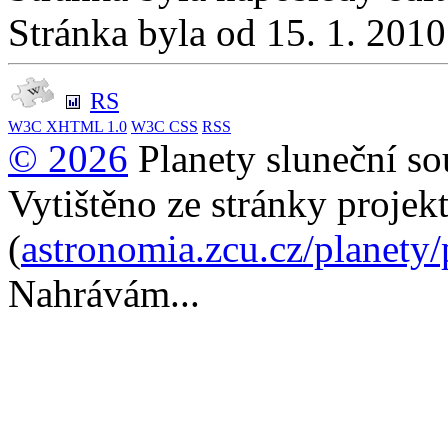
Stránka byla od 15. 1. 201
RS
W3C
XHTML 1.0
W3C
CSS
RSS
© 2026
Planety sluneční so
Vytištěno ze stránky projek
(
astronomia.zcu.cz/planety
Nahrávám...