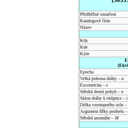
Předběžné označení
Katalogové číslo
Název
Kdy
Kde
Kým
E
(Ekv
Epocha
Velká poloosa dráhy –
a
Excentricita –
e
Střední denní pohyb –
n
Sklon dráhy k ekliptice –
i
Délka vzestupného uzlu –
Argument šířky perihelu 
Střední anomálie –
M