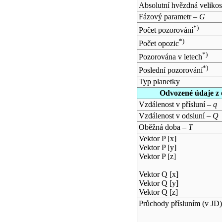
Absolutní hvězdná velikos
Fázový parametr –
G
*)
Počet pozorování
*)
Počet opozic
*)
Pozorována v letech
*)
Poslední pozorování
Typ planetky
Odvozené údaje z 
Vzdálenost v přísluní –
q
Vzdálenost v odsluní –
Q
Oběžná doba –
T
Vektor P [x]
Vektor P [y]
Vektor P [z]
Vektor Q [x]
Vektor Q [y]
Vektor Q [z]
Průchody přísluním (v
JD
)