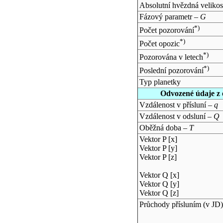
Absolutní hvězdná velikos
Fázový parametr –
G
*)
Počet pozorování
*)
Počet opozic
*)
Pozorována v letech
*)
Poslední pozorování
Typ planetky
Odvozené údaje z 
Vzdálenost v přísluní –
q
Vzdálenost v odsluní –
Q
Oběžná doba –
T
Vektor P [x]
Vektor P [y]
Vektor P [z]
Vektor Q [x]
Vektor Q [y]
Vektor Q [z]
Průchody přísluním (v
JD
)