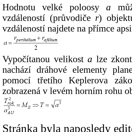
Hodnotu velké poloosy
a
může
vzdáleností (průvodiče
r
) objekt
vzdáleností najdete na přímce apsi
Vypočítanou velikost
a
lze zkont
nachází dráhové elementy plane
pomocí třetího Keplerova zák
zobrazená v levém horním rohu o
Stránka byla naposledy edi