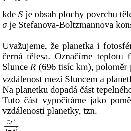
kde
S
je obsah plochy povrchu těl
σ
je Stefanova-Boltzmannova kons
Uvažujeme, že planetka i fotosfér
černá tělesa. Označíme teplotu 
Slunce
R
(696 tisíc km), poloměr
vzdálenost mezi Sluncem a plane
Na planetku dopadá část tepelnéh
Tuto část vypočítáme jako pomě
vzdálenosti planetky, tzn.