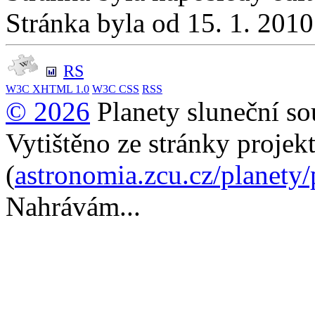
Stránka byla od 15. 1. 201
RS
W3C
XHTML 1.0
W3C
CSS
RSS
© 2026
Planety sluneční so
Vytištěno ze stránky projek
(
astronomia.zcu.cz/planety
Nahrávám...