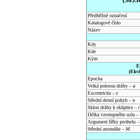
Předběžné označení
Katalogové číslo
Název
Kdy
Kde
Kým
E
(Ekv
Epocha
Velká poloosa dráhy –
a
Excentricita –
e
Střední denní pohyb –
n
Sklon dráhy k ekliptice –
i
Délka vzestupného uzlu –
Argument šířky perihelu 
Střední anomálie –
M