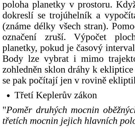
poloha planetky v prostoru. Kdy
dokreslí se trojúhelník a vypoč
(známe délky všech stran). Pomo
označení zruší. Výpočet ploch
planetky, pokud je časový interval
Body lze vybrat i mimo trajekto
zohledněn sklon dráhy k ekliptice
se pak počítají jen v rovině eklipti
Třetí Keplerův zákon
"
Poměr druhých mocnin oběžných
třetích mocnin jejich hlavních pol