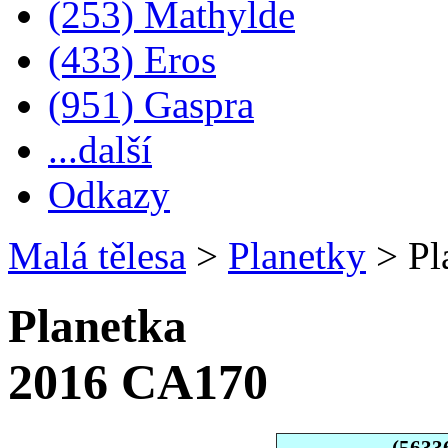
(253) Mathylde
(433) Eros
(951) Gaspra
...další
Odkazy
Malá tělesa
>
Planetky
>
Pl
Planetka
2016 CA170
(5633