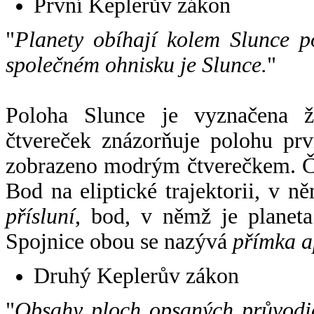
První Keplerův zákon
"
Planety obíhají kolem Slunce p
společném ohnisku je Slunce.
"
Poloha Slunce je vyznačena 
čtvereček znázorňuje polohu pr
zobrazeno modrým čtverečkem. Če
Bod na eliptické trajektorii, v n
přísluní
, bod, v němž je planet
Spojnice obou se nazývá
přímka a
Druhý Keplerův zákon
"
Obsahy ploch opsaných průvodič