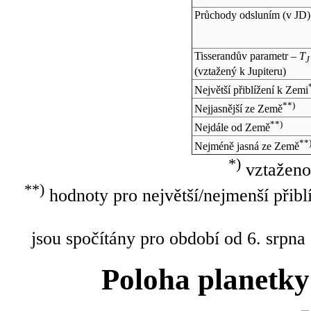
Průchody odsluním (v
JD
)
Tisserandův parametr –
T
J
(vztažený k Jupiteru)
Největší přiblížení k Zemi
**)
Nejjasnější ze Země
**)
Nejdále od Země
**
Nejméně jasná ze Země
*)
vztaženo
**)
hodnoty pro největší/nejmenší přibl
jsou spočítány pro období od 6. srpna
Poloha planetky