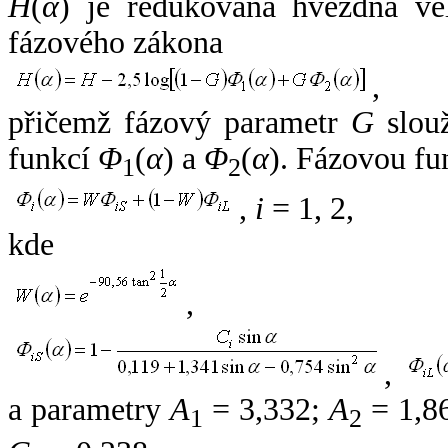
H
(
α
) je redukovaná hvězdná vel
fázového zákona
,
přičemž fázový parametr
G
slouž
funkcí
Φ
(
α
) a
Φ
(
α
). Fázovou fu
1
2
,
i
= 1, 2,
kde
,
,
a parametry
A
= 3,332;
A
= 1,8
1
2