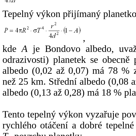
Tepelný výkon přijímaný planetko
,
kde
A
je Bondovo albedo, uvaž
odrazivosti) planetek se obecně
albedo (0,02 až 0,07) má 78 % z
než 25 km. Střední albedo (0,08 
albedo (0,13 až 0,28) má 18 % pla
Tento tepelný výkon vyzařuje po
rychlého otáčení a dobré tepelné