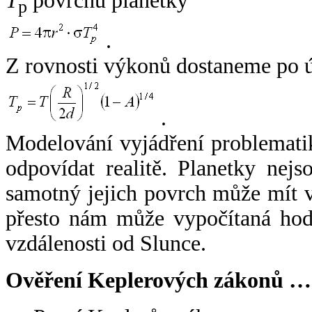
T
povrchu planetky
p
.
Z rovnosti výkonů dostaneme po 
.
Modelování vyjádření problemati
odpovídat realitě. Planetky nejso
samotný jejich povrch může mít v
přesto nám může vypočítaná hodn
vzdálenosti od Slunce.
Ověření Keplerových zákonů …