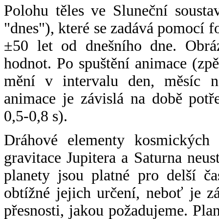
Polohu těles ve Sluneční sousta
"dnes"), které se zadává pomocí 
±50 let od dnešního dne. Obráz
hodnot. Po spuštění animace (zpě
mění v intervalu den, měsíc ne
animace je závislá na době potř
0,5-0,8 s).
Dráhové elementy kosmických t
gravitace Jupitera a Saturna neu
planety jsou platné pro delší č
obtížné jejich určení, neboť je 
přesnosti, jakou požadujeme. Pla