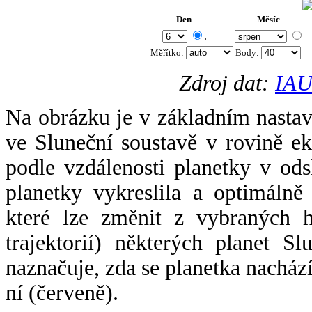
Den
Měsíc
.
Měřítko:
Body
:
Zdroj dat:
IAU
Na obrázku je v základním nastav
ve Sluneční soustavě v rovině ek
podle vzdálenosti planetky v odsl
planetky vykreslila a optimálně
které lze změnit z vybraných h
trajektorií) některých planet Sl
naznačuje, zda se planetka nacház
ní (červeně).