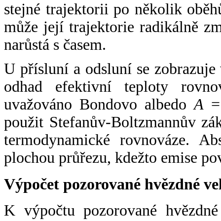
stejné trajektorii po několik oběh
může její trajektorie radikálně zm
narůstá s časem.
U přísluní a odsluní se zobrazuje
odhad efektivní teploty rovno
uvažováno Bondovo albedo
A
= 
použit Stefanův-Boltzmannův zák
termodynamické rovnováze. Abs
plochou průřezu, kdežto emise po
Výpočet pozorované hvězdné ve
K výpočtu pozorované hvězdné v