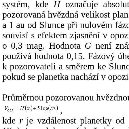
systém, kde
H
označuje absolut
pozorovaná hvězdná velikost plan
a 1 au od Slunce při nulovém fá
souvisí s efektem zjasnění v opoz
o 0,3 mag. Hodnota
G
není zná
používá hodnota 0,15. Fázový úh
k pozorovateli a směrem ke Slunc
pokud se planetka nachází v opozi
Průměrnou pozorovanou hvězdnou 
,
kde
r
je vzdálenost planetky od