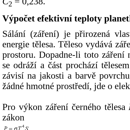
C
= 0,238.
2
Výpočet efektivní teploty plan
Sálání (záření) je přirozená vla
energie tělesa. Těleso vydává zá
prostoru. Dopadne-li toto záření n
se odráží a část prochází tělesem
závisí na jakosti a barvě povrch
žádné hmotné prostředí, jde o ele
Pro výkon záření černého tělesa
zákon