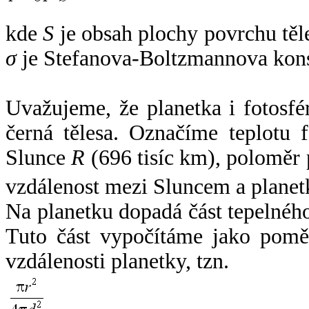
kde
S
je obsah plochy povrchu těl
σ
je Stefanova-Boltzmannova kons
Uvažujeme, že planetka i fotosfér
černá tělesa. Označíme teplotu 
Slunce
R
(696 tisíc km), poloměr
vzdálenost mezi Sluncem a plane
Na planetku dopadá část tepelnéh
Tuto část vypočítáme jako pomě
vzdálenosti planetky, tzn.