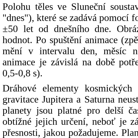
Polohu těles ve Sluneční sousta
"dnes"), které se zadává pomocí 
±50 let od dnešního dne. Obráz
hodnot. Po spuštění animace (zpě
mění v intervalu den, měsíc ne
animace je závislá na době potř
0,5-0,8 s).
Dráhové elementy kosmických t
gravitace Jupitera a Saturna neu
planety jsou platné pro delší č
obtížné jejich určení, neboť je 
přesnosti, jakou požadujeme. Pla