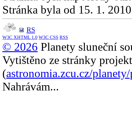
Stránka byla od 15. 1. 201
RS
W3C
XHTML 1.0
W3C
CSS
RSS
© 2026
Planety sluneční so
Vytištěno ze stránky projek
(
astronomia.zcu.cz/planety
Nahrávám...