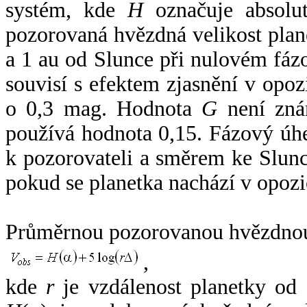
systém, kde
H
označuje absolut
pozorovaná hvězdná velikost plan
a 1 au od Slunce při nulovém fá
souvisí s efektem zjasnění v opoz
o 0,3 mag. Hodnota
G
není zná
používá hodnota 0,15. Fázový úh
k pozorovateli a směrem ke Slunc
pokud se planetka nachází v opozi
Průměrnou pozorovanou hvězdnou 
,
kde
r
je vzdálenost planetky od