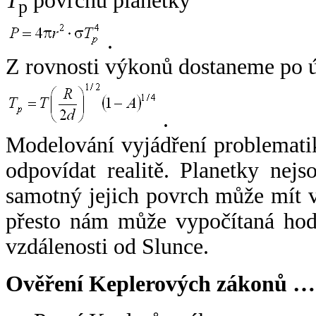
T
povrchu planetky
p
.
Z rovnosti výkonů dostaneme po 
.
Modelování vyjádření problemati
odpovídat realitě. Planetky nejso
samotný jejich povrch může mít v
přesto nám může vypočítaná hodn
vzdálenosti od Slunce.
Ověření Keplerových zákonů …