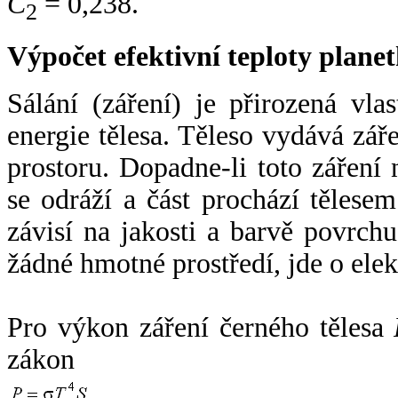
C
= 0,238.
2
Výpočet efektivní teploty plan
Sálání (záření) je přirozená vla
energie tělesa. Těleso vydává zá
prostoru. Dopadne-li toto záření n
se odráží a část prochází tělesem
závisí na jakosti a barvě povrch
žádné hmotné prostředí, jde o ele
Pro výkon záření černého tělesa
zákon