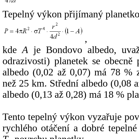
Tepelný výkon přijímaný planetko
,
kde
A
je Bondovo albedo, uvaž
odrazivosti) planetek se obecně
albedo (0,02 až 0,07) má 78 % z
než 25 km. Střední albedo (0,08 
albedo (0,13 až 0,28) má 18 % pla
Tento tepelný výkon vyzařuje po
rychlého otáčení a dobré tepelné