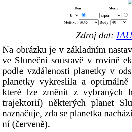
Den
Měsíc
.
Měřítko:
Body
:
Zdroj dat:
IAU
Na obrázku je v základním nastav
ve Sluneční soustavě v rovině ek
podle vzdálenosti planetky v odsl
planetky vykreslila a optimálně
které lze změnit z vybraných h
trajektorií) některých planet Sl
naznačuje, zda se planetka nacház
ní (červeně).