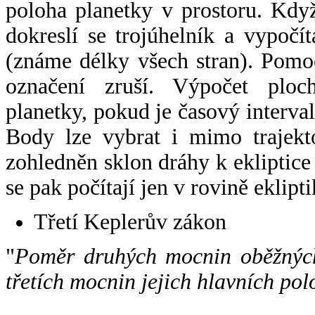
poloha planetky v prostoru. Kdy
dokreslí se trojúhelník a vypoč
(známe délky všech stran). Pomo
označení zruší. Výpočet ploch
planetky, pokud je časový interval
Body lze vybrat i mimo trajekto
zohledněn sklon dráhy k ekliptice
se pak počítají jen v rovině eklipti
Třetí Keplerův zákon
"
Poměr druhých mocnin oběžných
třetích mocnin jejich hlavních pol