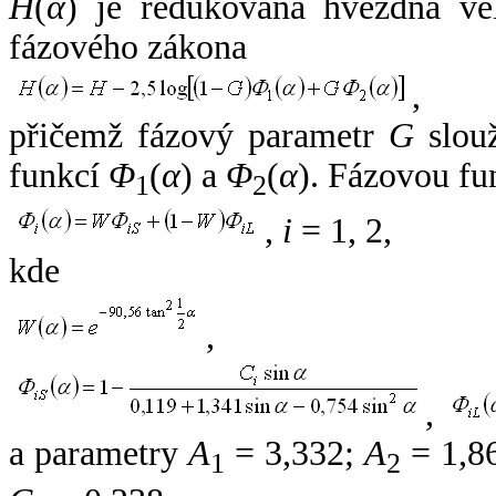
H
(
α
) je redukovaná hvězdná vel
fázového zákona
,
přičemž fázový parametr
G
slouž
funkcí
Φ
(
α
) a
Φ
(
α
). Fázovou fu
1
2
,
i
= 1, 2,
kde
,
,
a parametry
A
= 3,332;
A
= 1,8
1
2