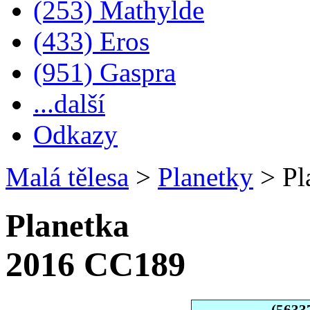
(253) Mathylde
(433) Eros
(951) Gaspra
...další
Odkazy
Malá tělesa
>
Planetky
>
Pl
Planetka
2016 CC189
(5633