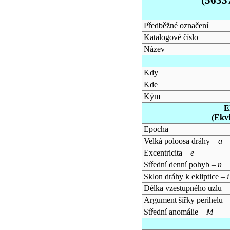
Předběžné označení
Katalogové číslo
Název
Kdy
Kde
Kým
E
(Ekv
Epocha
Velká poloosa dráhy –
a
Excentricita –
e
Střední denní pohyb –
n
Sklon dráhy k ekliptice –
i
Délka vzestupného uzlu –
Argument šířky perihelu 
Střední anomálie –
M