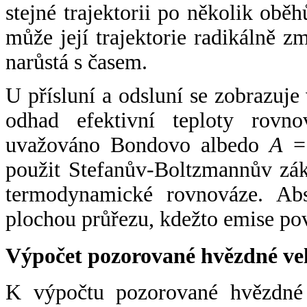
stejné trajektorii po několik oběh
může její trajektorie radikálně zm
narůstá s časem.
U přísluní a odsluní se zobrazuje
odhad efektivní teploty rovno
uvažováno Bondovo albedo
A
= 
použit Stefanův-Boltzmannův zák
termodynamické rovnováze. Abs
plochou průřezu, kdežto emise po
Výpočet pozorované hvězdné ve
K výpočtu pozorované hvězdné v