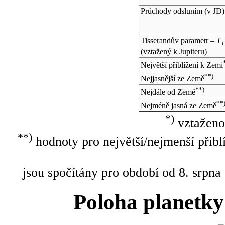
Průchody odsluním (v
JD
)
Tisserandův parametr –
T
J
(vztažený k Jupiteru)
Největší přiblížení k Zemi
**)
Nejjasnější ze Země
**)
Nejdále od Země
**
Nejméně jasná ze Země
*)
vztaženo
**)
hodnoty pro největší/nejmenší přibl
jsou spočítány pro období od 8. srpna
Poloha planetky