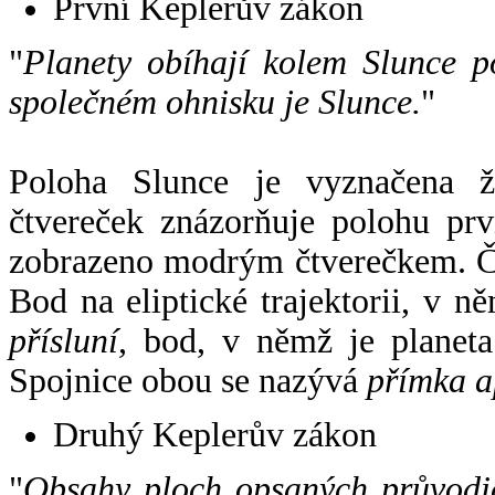
První Keplerův zákon
"
Planety obíhají kolem Slunce p
společném ohnisku je Slunce.
"
Poloha Slunce je vyznačena 
čtvereček znázorňuje polohu pr
zobrazeno modrým čtverečkem. Če
Bod na eliptické trajektorii, v n
přísluní
, bod, v němž je planet
Spojnice obou se nazývá
přímka a
Druhý Keplerův zákon
"
Obsahy ploch opsaných průvodič