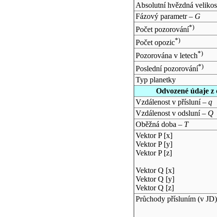
Absolutní hvězdná velikos
Fázový parametr –
G
*)
Počet pozorování
*)
Počet opozic
*)
Pozorována v letech
*)
Poslední pozorování
Typ planetky
Odvozené údaje z 
Vzdálenost v přísluní –
q
Vzdálenost v odsluní –
Q
Oběžná doba –
T
Vektor P [x]
Vektor P [y]
Vektor P [z]
Vektor Q [x]
Vektor Q [y]
Vektor Q [z]
Průchody přísluním (v
JD
)