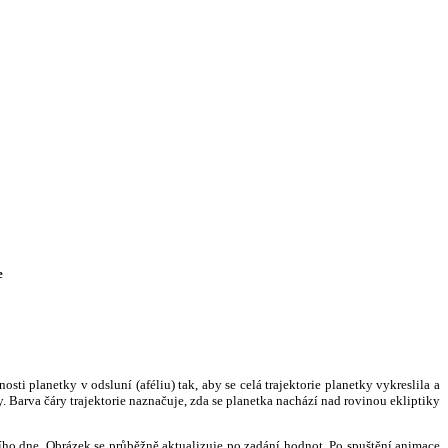
e
i planetky v odsluní (aféliu) tak, aby se celá trajektorie planetky vykreslila a
. Barva čáry trajektorie naznačuje, zda se planetka nachází nad rovinou ekliptiky
ního dne. Obrázek se průběžně aktualizuje po zadání hodnot. Po spuštění animace