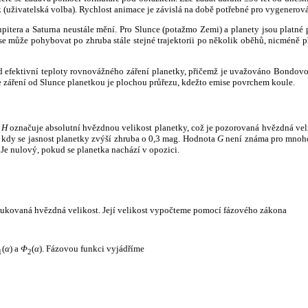
k (uživatelská volba). Rychlost animace je závislá na době potřebné pro vygenerová
itera a Saturna neustále mění. Pro Slunce (potažmo Zemi) a planety jsou platné p
 může pohybovat po zhruba stále stejné trajektorii po několik oběhů, nicméně při p
had efektivní teploty rovnovážného záření planetky, přičemž je uvažováno Bondov
záření od Slunce planetkou je plochou průřezu, kdežto emise povrchem koule.
e
H
označuje absolutní hvězdnou velikost planetky, což je pozorovaná hvězdná veli
i, kdy se jasnost planetky zvýší zhruba o 0,3 mag. Hodnota
G
není známa pro mnoho 
Je nulový, pokud se planetka nachází v opozici.
edukovaná hvězdná velikost. Její velikost vypočteme pomocí fázového zákona
(
α
) a
Φ
(
α
). Fázovou funkci vyjádříme
1
2