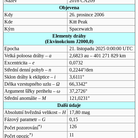
Název
2016 CA209
Objevena
Kdy
26. prosince 2006
Kde
Kitt Peak
Kým
Spacewatch
Elementy dráhy
(Ekvinokcium J2000,0)
Epocha
21. listopadu 2025 0:00:00 UTC
Velká poloosa dráhy –
a
2,6823 au – 401 271 829 km
Excentricita –
e
0,0732
Střední denní pohyb –
n
0,2244°/den
Sklon dráhy k ekliptice –
i
3,6111°
Délka vzestupného uzlu –
Ω
66,3342°
Argument šířky perihelu –
ω
37,2726°
Střední anomálie –
M
121,0231°
Další údaje
Absolutní hvězdná velikost –
H
17,80 mag
Fázový parametr –
G
0,15
*)
126
Počet pozorování
*)
11
Počet opozic