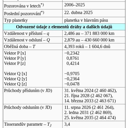
*)
2006–2025
Pozorována v letech
*)
22. dubna 2025
Poslední pozorování
Typ planetky
planetka v hlavním pásu
Odvozené údaje z elementů dráhy a dalších údajů
Vzdálenost v přísluní –
q
2,486 au – 371 883 000 km
Vzdálenost v odsluní –
Q
2,879 au – 430 660 000 km
Oběžná doba –
T
4,393 roků – 1 604,6 dnů
Vektor P [x]
−0,2342
Vektor P [y]
0,8761
Vektor P [z]
0,4214
Vektor Q [x]
−0,9705
Vektor Q [y]
−0,2364
Vektor Q [z]
−0,0478
Průchody přísluním (v
JD
)
31. května 2024
(2 460 462),
21. října 2028
(2 462 067),
14. března 2033
(2 463 671)
Průchody odsluním (v
JD
)
11. srpna 2026
(2 461 264),
2. ledna 2031
(2 462 869),
25. května 2035
(2 464 474)
Tisserandův parametr –
T
3,4
J