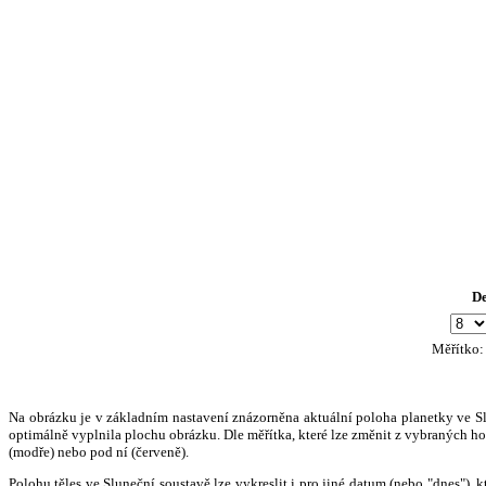
D
Měřítko
Na obrázku je v základním nastavení znázorněna aktuální poloha planetky ve Slun
optimálně vyplnila plochu obrázku. Dle měřítka, které lze změnit z vybraných hod
(modře) nebo pod ní (červeně).
Polohu těles ve Sluneční soustavě lze vykreslit i pro jiné datum (nebo "dnes")