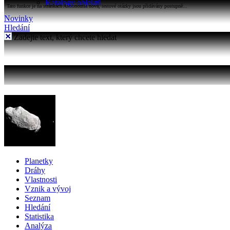
Katalogy objektů
Tato funkce je na stránkách Astronomia nová, testové otázky jsou přidávány postupně...
Novinky
Hledání
Zadejte text, který chcete hledat
Planetky
Dráhy
Vlastnosti
Vznik a vývoj
Seznam
Hledání
Statistika
Analýza