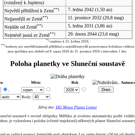
(vztažený k Jupiteru)
**)
7. ledna 2042
(1,50 au)
Největší přiblížení k Zemi
**)
11. prosince 2032
(20,8 mag)
Nejjasnější ze Země
**)
5. ledna 2031
(3,86 au)
Nejdále od Země
**)
29. února 2044
(23,6 mag)
Nejméně jasná ze Země
*)
vztaženo k 25. května 2026;
**)
hodnoty pro největší/nejmenší přiblížení a nejnižší/nejvyšší pozorovanou hvězdnou velikost
jsou spočítány pro období od 8. srpna 2026 do 31. prosince 2050 s intervalem 1 den.
Poloha planetky ve Sluneční soustavě
en
Měsíc
Rok
Animac
.
:
Body
:
Zdroj dat:
IAU Minor Planet Center
eční soustavě v rovině ekliptiky. Měřítko je zvoleno automaticky podle vzdálenost
not, je vykreslena i poloha (včetně trajektorií) některých planet Sluneční soustavy
, které se zadává pomocí formuláře pod obrázkem. Lze zadat datum ±50 let od dneš