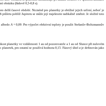
ní obrázku (řádově 0,5-0,8 s).
ro delší časové období. Nicméně pro planetky je obtížné jejich určení, neboť je
růletu poblíž Jupiteru se může její trajektorie radikálně změnit. Je složité toto
o albedo
A
= 0,09. Pro výpočet efektivní teploty je použit Stefanův-Boltzmannův
kost planetky ve vzdálenosti 1 au od pozorovatele a 1 au od Slunce při nulovém
planetek, pro ostatní se používá hodnota 0,15. Fázový úhel
α
je definován jako