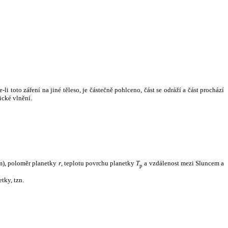
i toto záření na jiné těleso, je částečně pohlceno, část se odráží a část prochází
ické vlnění.
m), poloměr planetky
r
, teplotu povrchu planetky
T
a vzdálenost mezi Sluncem a
p
tky, tzn.