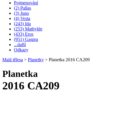
Pojmenování
(2) Pallas
(3) Juno
(4) Vesta
(243) Ida
(253) Mathylde
(433) Eros
(951) Gaspra
...další
Odkazy
Malá tělesa
>
Planetky
>
Planetka 2016 CA209
Planetka
2016 CA209