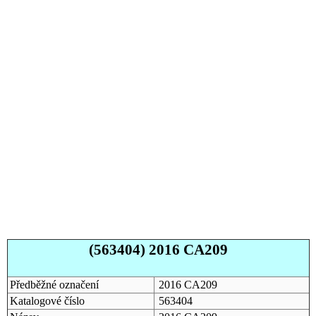
(563404) 2016 CA209
Předběžné označení
2016 CA209
Katalogové číslo
563404