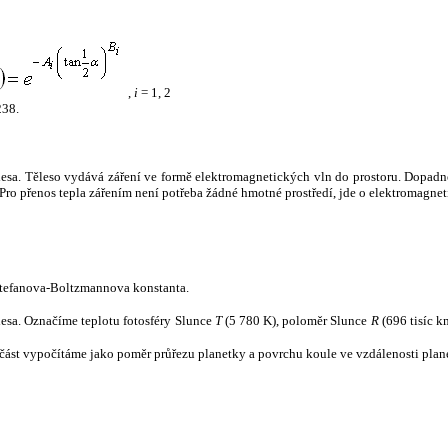
,
i
= 1, 2
238.
tělesa. Těleso vydává záření ve formě elektromagnetických vln do prostoru. Dopadne-l
u. Pro přenos tepla zářením není potřeba žádné hmotné prostředí, jde o elektromagnet
tefanova-Boltzmannova konstanta.
tělesa. Označíme teplotu fotosféry Slunce
T
(5 780 K), poloměr Slunce
R
(696 tisíc k
část vypočítáme jako poměr průřezu planetky a povrchu koule ve vzdálenosti plane