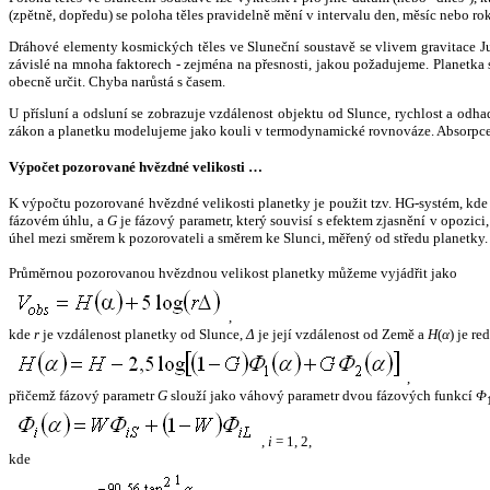
(zpětně, dopředu) se poloha těles pravidelně mění v intervalu den, měsíc nebo ro
Dráhové elementy kosmických těles ve Sluneční soustavě se vlivem gravitace Jup
závislé na mnoha faktorech - zejména na přesnosti, jakou požadujeme. Planetka se
obecně určit. Chyba narůstá s časem.
U přísluní a odsluní se zobrazuje vzdálenost objektu od Slunce, rychlost a od
zákon a planetku modelujeme jako kouli v termodynamické rovnováze. Absorpce 
Výpočet pozorované hvězdné velikosti …
K výpočtu pozorované hvězdné velikosti planetky je použit tzv. HG-systém, kd
fázovém úhlu, a
G
je fázový parametr, který souvisí s efektem zjasnění v opozic
úhel mezi směrem k pozorovateli a směrem ke Slunci, měřený od středu planetky. 
Průměrnou pozorovanou hvězdnou velikost planetky můžeme vyjádřit jako
,
kde
r
je vzdálenost planetky od Slunce,
Δ
je její vzdálenost od Země a
H
(
α
) je r
,
přičemž fázový parametr
G
slouží jako váhový parametr dvou fázových funkcí
Φ
,
i
= 1, 2,
kde