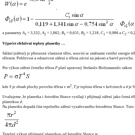
,
,
a parametry
A
= 3,332;
A
= 1,862;
B
= 0,631;
B
= 1,218;
C
= 0,986 a
C
= 0,
1
2
1
2
1
2
Výpočet efektivní teploty planetky …
Sálání (záření) je přirozená vlastnost těles, souvisí se změnami vnitřní energie 
tělesem. Pohltivost a odrazivost záření u tělesa závisí na jakosti a barvě povrch
Pro výkon záření černého tělesa
P
platí upravený Stefanův-Boltzmannův zákon
2
kde
S
je obsah plochy povrchu tělesa v m
,
T
je teplota tělesa v kelvinech a
σ
je S
Uvažujeme, že planetka i fotosféra Slunce vysílají i přijímají záření jako černá 
planetkou
d
.
Na planetku dopadá část tepelného záření vyzařovaného fotosférou Slunce. Tuto 
Tepelný výkon přijímaný planetkou od fotosféry Slunce je