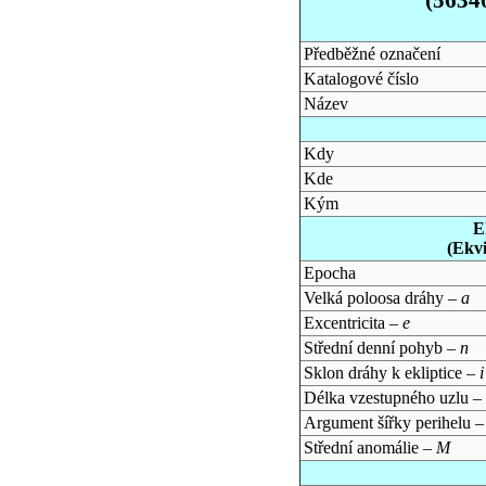
Předběžné označení
Katalogové číslo
Název
Kdy
Kde
Kým
E
(Ekv
Epocha
Velká poloosa dráhy –
a
Excentricita –
e
Střední denní pohyb –
n
Sklon dráhy k ekliptice –
i
Délka vzestupného uzlu –
Argument šířky perihelu 
Střední anomálie –
M