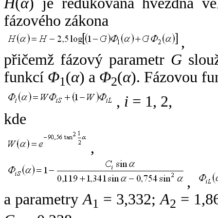
H
(
α
) je redukovaná hvězdná vel
fázového zákona
,
přičemž fázový parametr
G
slouž
funkcí
Φ
(
α
) a
Φ
(
α
). Fázovou fu
1
2
,
i
= 1, 2,
kde
,
,
a parametry
A
= 3,332;
A
= 1,8
1
2