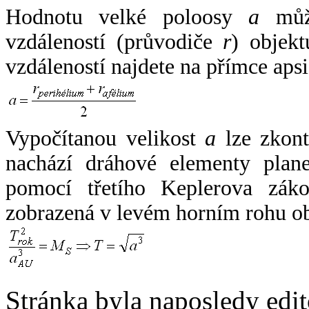
Hodnotu velké poloosy
a
může
vzdáleností (průvodiče
r
) objekt
vzdáleností najdete na přímce apsi
Vypočítanou velikost
a
lze zkont
nachází dráhové elementy plane
pomocí třetího Keplerova zák
zobrazená v levém horním rohu o
Stránka byla naposledy edi