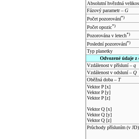
Absolutní hvězdná velikos
Fázový parametr –
G
*)
Počet pozorování
*)
Počet opozic
*)
Pozorována v letech
*)
Poslední pozorování
Typ planetky
Odvozené údaje z 
Vzdálenost v přísluní –
q
Vzdálenost v odsluní –
Q
Oběžná doba –
T
Vektor P [x]
Vektor P [y]
Vektor P [z]
Vektor Q [x]
Vektor Q [y]
Vektor Q [z]
Průchody přísluním (v
JD
)