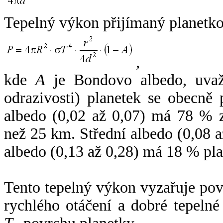
Tepelný výkon přijímaný planetko
,
kde
A
je Bondovo albedo, uvaž
odrazivosti) planetek se obecně
albedo (0,02 až 0,07) má 78 % z
než 25 km. Střední albedo (0,08 
albedo (0,13 až 0,28) má 18 % pla
Tento tepelný výkon vyzařuje po
rychlého otáčení a dobré tepelné