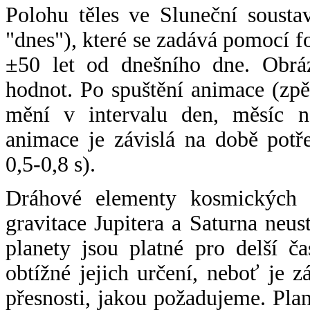
Polohu těles ve Sluneční sousta
"dnes"), které se zadává pomocí 
±50 let od dnešního dne. Obráz
hodnot. Po spuštění animace (zpě
mění v intervalu den, měsíc ne
animace je závislá na době potř
0,5-0,8 s).
Dráhové elementy kosmických t
gravitace Jupitera a Saturna neu
planety jsou platné pro delší č
obtížné jejich určení, neboť je 
přesnosti, jakou požadujeme. Pla