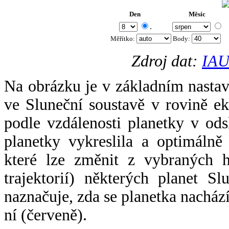
Den
Měsíc
.
Měřítko:
Body
:
Zdroj dat:
IAU
Na obrázku je v základním nastav
ve Sluneční soustavě v rovině ek
podle vzdálenosti planetky v odsl
planetky vykreslila a optimálně
které lze změnit z vybraných h
trajektorií) některých planet Sl
naznačuje, zda se planetka nacház
ní (červeně).