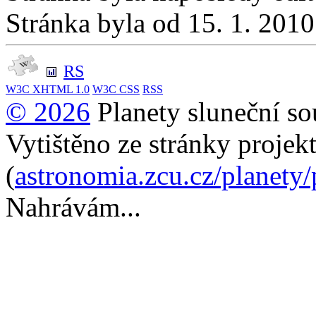
Stránka byla od 15. 1. 201
RS
W3C
XHTML 1.0
W3C
CSS
RSS
© 2026
Planety sluneční so
Vytištěno ze stránky projek
(
astronomia.zcu.cz/planety
Nahrávám...