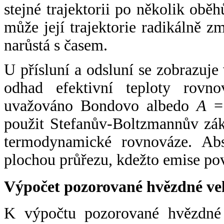
stejné trajektorii po několik oběh
může její trajektorie radikálně zm
narůstá s časem.
U přísluní a odsluní se zobrazuje
odhad efektivní teploty rovno
uvažováno Bondovo albedo
A
= 
použit Stefanův-Boltzmannův zák
termodynamické rovnováze. Abs
plochou průřezu, kdežto emise po
Výpočet pozorované hvězdné ve
K výpočtu pozorované hvězdné v