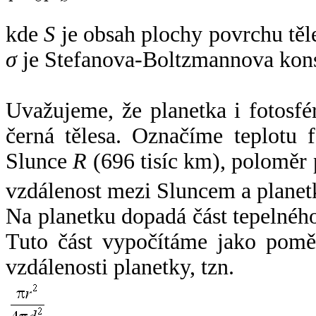
kde
S
je obsah plochy povrchu těl
σ
je Stefanova-Boltzmannova kons
Uvažujeme, že planetka i fotosfér
černá tělesa. Označíme teplotu 
Slunce
R
(696 tisíc km), poloměr
vzdálenost mezi Sluncem a plane
Na planetku dopadá část tepelnéh
Tuto část vypočítáme jako pomě
vzdálenosti planetky, tzn.