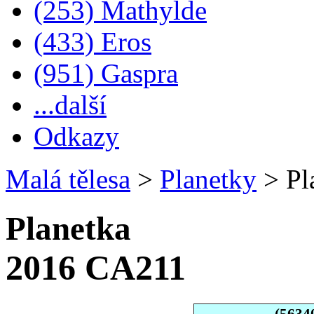
(253) Mathylde
(433) Eros
(951) Gaspra
...další
Odkazy
Malá tělesa
>
Planetky
>
Pl
Planetka
2016 CA211
(5634