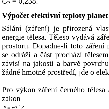
C
= 0,238.
2
Výpočet efektivní teploty plan
Sálání (záření) je přirozená vla
energie tělesa. Těleso vydává zá
prostoru. Dopadne-li toto záření n
se odráží a část prochází tělesem
závisí na jakosti a barvě povrch
žádné hmotné prostředí, jde o ele
Pro výkon záření černého tělesa
zákon