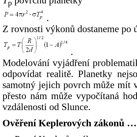
T
povrchu planetky
p
.
Z rovnosti výkonů dostaneme po 
.
Modelování vyjádření problemati
odpovídat realitě. Planetky nejso
samotný jejich povrch může mít v
přesto nám může vypočítaná hodn
vzdálenosti od Slunce.
Ověření Keplerových zákonů …