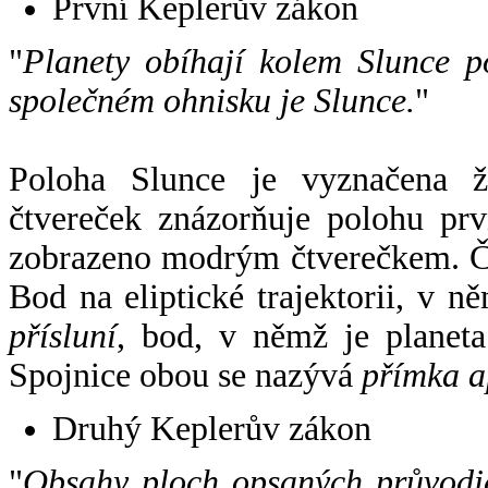
První Keplerův zákon
"
Planety obíhají kolem Slunce p
společném ohnisku je Slunce.
"
Poloha Slunce je vyznačena 
čtvereček znázorňuje polohu pr
zobrazeno modrým čtverečkem. Če
Bod na eliptické trajektorii, v n
přísluní
, bod, v němž je planet
Spojnice obou se nazývá
přímka a
Druhý Keplerův zákon
"
Obsahy ploch opsaných průvodič