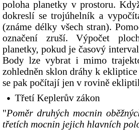
poloha planetky v prostoru. Kdy
dokreslí se trojúhelník a vypoč
(známe délky všech stran). Pomo
označení zruší. Výpočet ploch
planetky, pokud je časový interval
Body lze vybrat i mimo trajekto
zohledněn sklon dráhy k ekliptice
se pak počítají jen v rovině eklipti
Třetí Keplerův zákon
"
Poměr druhých mocnin oběžných
třetích mocnin jejich hlavních pol