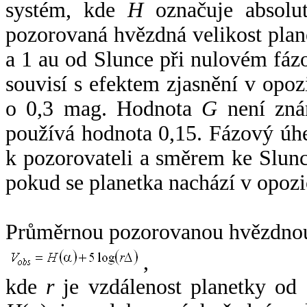
systém, kde
H
označuje absolut
pozorovaná hvězdná velikost plan
a 1 au od Slunce při nulovém fá
souvisí s efektem zjasnění v opoz
o 0,3 mag. Hodnota
G
není zná
používá hodnota 0,15. Fázový úh
k pozorovateli a směrem ke Slunc
pokud se planetka nachází v opozi
Průměrnou pozorovanou hvězdnou 
,
kde
r
je vzdálenost planetky od