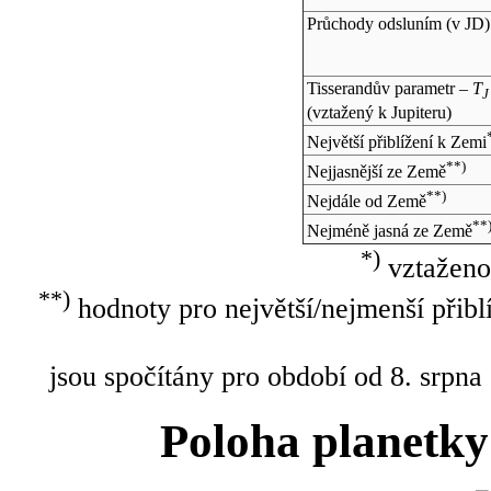
Průchody odsluním (v
JD
)
Tisserandův parametr –
T
J
(vztažený k Jupiteru)
Největší přiblížení k Zemi
**)
Nejjasnější ze Země
**)
Nejdále od Země
**
Nejméně jasná ze Země
*)
vztaženo
**)
hodnoty pro největší/nejmenší přibl
jsou spočítány pro období od 8. srpna
Poloha planetky