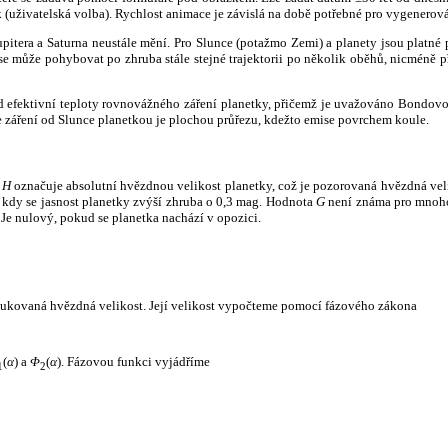
k (uživatelská volba). Rychlost animace je závislá na době potřebné pro vygenerová
itera a Saturna neustále mění. Pro Slunce (potažmo Zemi) a planety jsou platné p
 může pohybovat po zhruba stále stejné trajektorii po několik oběhů, nicméně při p
had efektivní teploty rovnovážného záření planetky, přičemž je uvažováno Bondov
záření od Slunce planetkou je plochou průřezu, kdežto emise povrchem koule.
e
H
označuje absolutní hvězdnou velikost planetky, což je pozorovaná hvězdná veli
i, kdy se jasnost planetky zvýší zhruba o 0,3 mag. Hodnota
G
není známa pro mnoho 
Je nulový, pokud se planetka nachází v opozici.
edukovaná hvězdná velikost. Její velikost vypočteme pomocí fázového zákona
(
α
) a
Φ
(
α
). Fázovou funkci vyjádříme
1
2