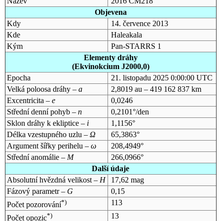
Název
2016 CM218
Objevena
Kdy
14. července 2013
Kde
Haleakala
Kým
Pan-STARRS 1
Elementy dráhy
(Ekvinokcium J2000,0)
Epocha
21. listopadu 2025 0:00:00 UTC
Velká poloosa dráhy –
a
2,8019 au – 419 162 837 km
Excentricita –
e
0,0246
Střední denní pohyb –
n
0,2101°/den
Sklon dráhy k ekliptice –
i
1,1156°
Délka vzestupného uzlu –
Ω
65,3863°
Argument šířky perihelu –
ω
208,4949°
Střední anomálie –
M
266,0966°
Další údaje
Absolutní hvězdná velikost –
H
17,62 mag
Fázový parametr –
G
0,15
*)
113
Počet pozorování
*)
13
Počet opozic