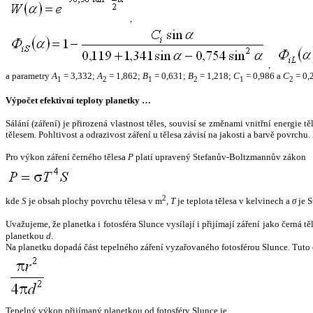
,
,
a parametry
A
= 3,332;
A
= 1,862;
B
= 0,631;
B
= 1,218;
C
= 0,986 a
C
= 0,
1
2
1
2
1
2
Výpočet efektivní teploty planetky …
Sálání (záření) je přirozená vlastnost těles, souvisí se změnami vnitřní energie 
tělesem. Pohltivost a odrazivost záření u tělesa závisí na jakosti a barvě povrch
Pro výkon záření černého tělesa
P
platí upravený Stefanův-Boltzmannův zákon
2
kde
S
je obsah plochy povrchu tělesa v m
,
T
je teplota tělesa v kelvinech a
σ
je S
Uvažujeme, že planetka i fotosféra Slunce vysílají i přijímají záření jako černá 
planetkou
d
.
Na planetku dopadá část tepelného záření vyzařovaného fotosférou Slunce. Tuto 
Tepelný výkon přijímaný planetkou od fotosféry Slunce je