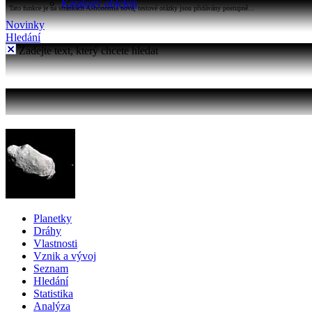
Katalogy objektů
Tato funkce je na stránkách Astronomia nová, testové otázky jsou přidávány postupně...
Novinky
Hledání
Zadejte text, který chcete hledat
Planetky
Dráhy
Vlastnosti
Vznik a vývoj
Seznam
Hledání
Statistika
Analýza