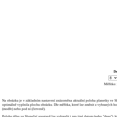
D
Měřítko
Na obrázku je v základním nastavení znázorněna aktuální poloha planetky ve Slun
optimálně vyplnila plochu obrázku. Dle měřítka, které lze změnit z vybraných hod
(modře) nebo pod ní (červeně).
Polohu těles ve Sluneční soustavě lze vykreslit i pro jiné datum (nebo "dnes")