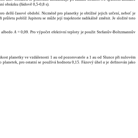
ní obrázku (řádově 0,5-0,8 s).
ro delší časové období. Nicméně pro planetky je obtížné jejich určení, neboť je
růletu poblíž Jupiteru se může její trajektorie radikálně změnit. Je složité toto
o albedo
A
= 0,09. Pro výpočet efektivní teploty je použit Stefanův-Boltzmannův
kost planetky ve vzdálenosti 1 au od pozorovatele a 1 au od Slunce při nulovém
planetek, pro ostatní se používá hodnota 0,15. Fázový úhel
α
je definován jako