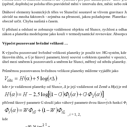
(zpětně, dopředu) se poloha těles pravidelně mění v intervalu den, měsíc nebo ro
Dráhové elementy kosmických těles ve Sluneční soustavě se vlivem gravitace Jup
závislé na mnoha faktorech - zejména na přesnosti, jakou požadujeme. Planetka se
obecně určit. Chyba narůstá s časem.
U přísluní a odsluní se zobrazuje vzdálenost objektu od Slunce, rychlost a od
zákon a planetku modelujeme jako kouli v termodynamické rovnováze. Absorpce 
Výpočet pozorované hvězdné velikosti …
K výpočtu pozorované hvězdné velikosti planetky je použit tzv. HG-systém, kd
fázovém úhlu, a
G
je fázový parametr, který souvisí s efektem zjasnění v opozic
úhel mezi směrem k pozorovateli a směrem ke Slunci, měřený od středu planetky. 
Průměrnou pozorovanou hvězdnou velikost planetky můžeme vyjádřit jako
,
kde
r
je vzdálenost planetky od Slunce,
Δ
je její vzdálenost od Země a
H
(
α
) je r
,
přičemž fázový parametr
G
slouží jako váhový parametr dvou fázových funkcí
Φ
,
i
= 1, 2,
kde