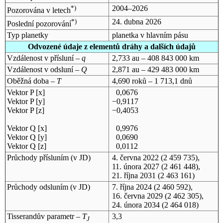
*)
2004–2026
Pozorována v letech
*)
24. dubna 2026
Poslední pozorování
Typ planetky
planetka v hlavním pásu
Odvozené údaje z elementů dráhy a dalších údajů
Vzdálenost v přísluní –
q
2,733 au – 408 843 000 km
Vzdálenost v odsluní –
Q
2,871 au – 429 483 000 km
Oběžná doba –
T
4,690 roků – 1 713,1 dnů
Vektor P [x]
0,0676
Vektor P [y]
−0,9117
Vektor P [z]
−0,4053
Vektor Q [x]
0,9976
Vektor Q [y]
0,0690
Vektor Q [z]
0,0112
Průchody přísluním (v
JD
)
4. června 2022
(2 459 735),
11. února 2027
(2 461 448),
21. října 2031
(2 463 161)
Průchody odsluním (v
JD
)
7. října 2024
(2 460 592),
16. června 2029
(2 462 305),
24. února 2034
(2 464 018)
Tisserandův parametr –
T
3,3
J