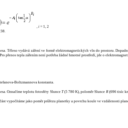
,
i
= 1, 2
238.
tělesa. Těleso vydává záření ve formě elektromagnetických vln do prostoru. Dopadne-l
u. Pro přenos tepla zářením není potřeba žádné hmotné prostředí, jde o elektromagnet
tefanova-Boltzmannova konstanta.
tělesa. Označíme teplotu fotosféry Slunce
T
(5 780 K), poloměr Slunce
R
(696 tisíc k
část vypočítáme jako poměr průřezu planetky a povrchu koule ve vzdálenosti plane