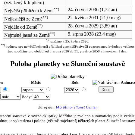
(vztažený k Jupiteru)
**)
24. června 2036
(1,72 au)
Největší přiblížení k Zemi
**)
22. května 2031
(21,0 mag)
Nejjasnější ze Země
**)
28. června 2029
(3,89 au)
Nejdále od Země
**)
5. srpna 2038
(23,4 mag)
Nejméně jasná ze Země
*)
vztaženo k 25. května 2026;
**)
hodnoty pro největší/nejmenší přiblížení a nejnižší/nejvyšší pozorovanou hvězdnou velikost
jsou spočítány pro období od 8. srpna 2026 do 31. prosince 2050 s intervalem 1 den.
Poloha planetky ve Sluneční soustavě
en
Měsíc
Rok
Animac
.
:
Body
:
Zdroj dat:
IAU Minor Planet Center
eční soustavě v rovině ekliptiky. Měřítko je zvoleno automaticky podle vzdálenost
not, je vykreslena i poloha (včetně trajektorií) některých planet Sluneční soustavy
, které se zadává pomocí formuláře pod obrázkem. Lze zadat datum ±50 let od dneš