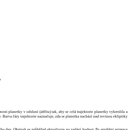
e
i planetky v odsluní (aféliu) tak, aby se celá trajektorie planetky vykreslila a
. Barva čáry trajektorie naznačuje, zda se planetka nachází nad rovinou ekliptiky
ního dne. Obrázek se průběžně aktualizuje po zadání hodnot. Po spuštění animace