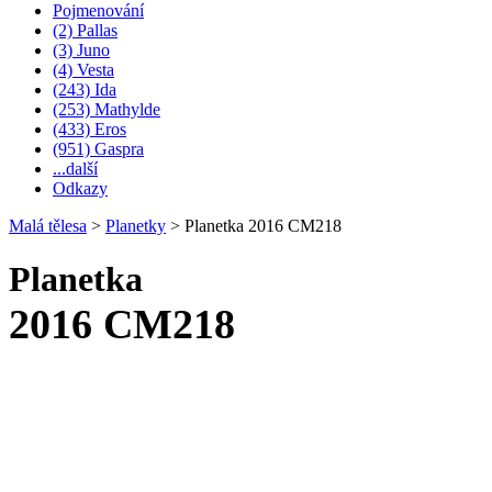
Pojmenování
(2) Pallas
(3) Juno
(4) Vesta
(243) Ida
(253) Mathylde
(433) Eros
(951) Gaspra
...další
Odkazy
Malá tělesa
>
Planetky
>
Planetka 2016 CM218
Planetka
2016 CM218