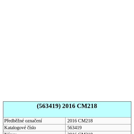
(563419) 2016 CM218
Předběžné označení
2016 CM218
Katalogové číslo
563419