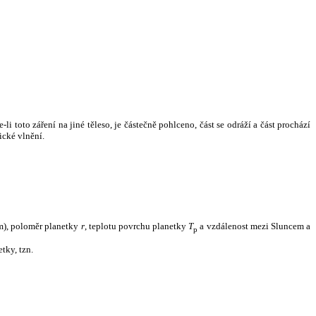
i toto záření na jiné těleso, je částečně pohlceno, část se odráží a část prochází
ické vlnění.
m), poloměr planetky
r
, teplotu povrchu planetky
T
a vzdálenost mezi Sluncem a
p
tky, tzn.