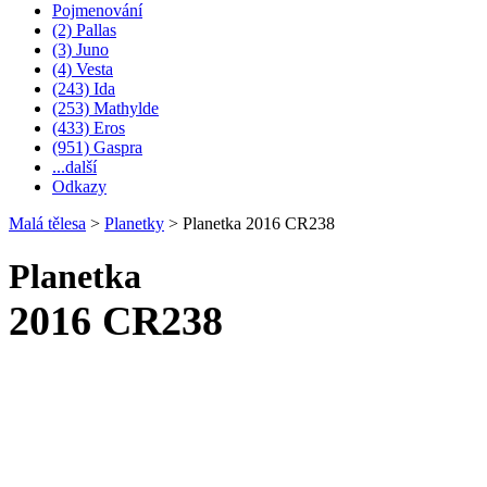
Pojmenování
(2) Pallas
(3) Juno
(4) Vesta
(243) Ida
(253) Mathylde
(433) Eros
(951) Gaspra
...další
Odkazy
Malá tělesa
>
Planetky
>
Planetka 2016 CR238
Planetka
2016 CR238