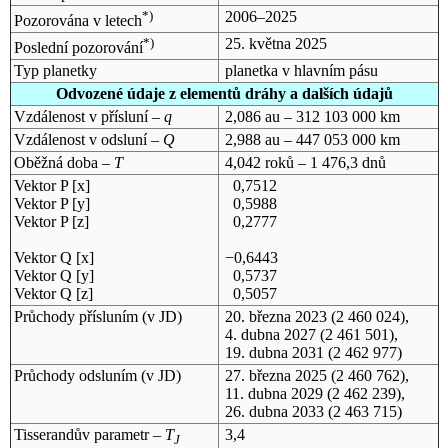
*)
2006–2025
Pozorována v letech
*)
25. května 2025
Poslední pozorování
Typ planetky
planetka v hlavním pásu
Odvozené údaje z elementů dráhy a dalších údajů
Vzdálenost v přísluní –
q
2,086 au – 312 103 000 km
Vzdálenost v odsluní –
Q
2,988 au – 447 053 000 km
Oběžná doba –
T
4,042 roků – 1 476,3 dnů
Vektor P [x]
0,7512
Vektor P [y]
0,5988
Vektor P [z]
0,2777
Vektor Q [x]
−0,6443
Vektor Q [y]
0,5737
Vektor Q [z]
0,5057
Průchody přísluním (v
JD
)
20. března 2023
(2 460 024),
4. dubna 2027
(2 461 501),
19. dubna 2031
(2 462 977)
Průchody odsluním (v
JD
)
27. března 2025
(2 460 762),
11. dubna 2029
(2 462 239),
26. dubna 2033
(2 463 715)
Tisserandův parametr –
T
3,4
J