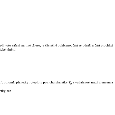
i toto záření na jiné těleso, je částečně pohlceno, část se odráží a část prochází
ické vlnění.
m), poloměr planetky
r
, teplotu povrchu planetky
T
a vzdálenost mezi Sluncem a
p
tky, tzn.