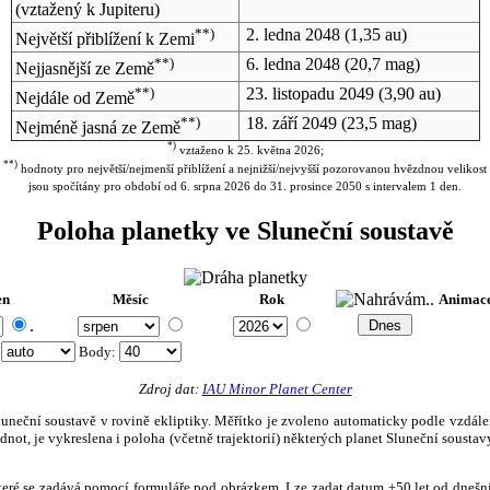
(vztažený k Jupiteru)
**)
2. ledna 2048
(1,35 au)
Největší přiblížení k Zemi
**)
6. ledna 2048
(20,7 mag)
Nejjasnější ze Země
**)
23. listopadu 2049
(3,90 au)
Nejdále od Země
**)
18. září 2049
(23,5 mag)
Nejméně jasná ze Země
*)
vztaženo k 25. května 2026;
**)
hodnoty pro největší/nejmenší přiblížení a nejnižší/nejvyšší pozorovanou hvězdnou velikost
jsou spočítány pro období od 6. srpna 2026 do 31. prosince 2050 s intervalem 1 den.
Poloha planetky ve Sluneční soustavě
en
Měsíc
Rok
Animac
.
:
Body
:
Zdroj dat:
IAU Minor Planet Center
eční soustavě v rovině ekliptiky. Měřítko je zvoleno automaticky podle vzdálenost
not, je vykreslena i poloha (včetně trajektorií) některých planet Sluneční soustavy
, které se zadává pomocí formuláře pod obrázkem. Lze zadat datum ±50 let od dneš