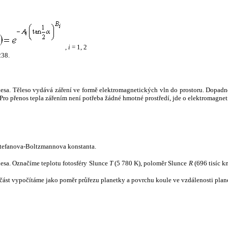
,
i
= 1, 2
238.
tělesa. Těleso vydává záření ve formě elektromagnetických vln do prostoru. Dopadne-l
u. Pro přenos tepla zářením není potřeba žádné hmotné prostředí, jde o elektromagnet
tefanova-Boltzmannova konstanta.
tělesa. Označíme teplotu fotosféry Slunce
T
(5 780 K), poloměr Slunce
R
(696 tisíc k
část vypočítáme jako poměr průřezu planetky a povrchu koule ve vzdálenosti plane