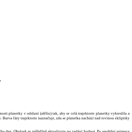
e
i planetky v odsluní (aféliu) tak, aby se celá trajektorie planetky vykreslila a
. Barva čáry trajektorie naznačuje, zda se planetka nachází nad rovinou ekliptiky
ního dne. Obrázek se průběžně aktualizuje po zadání hodnot. Po spuštění animace