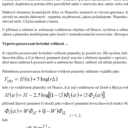
(zpětně, dopředu) se poloha těles pravidelně mění v intervalu den, měsíc nebo ro
Dráhové elementy kosmických těles ve Sluneční soustavě se vlivem gravitace Jup
závislé na mnoha faktorech - zejména na přesnosti, jakou požadujeme. Planetka se
obecně určit. Chyba narůstá s časem.
U přísluní a odsluní se zobrazuje vzdálenost objektu od Slunce, rychlost a od
zákon a planetku modelujeme jako kouli v termodynamické rovnováze. Absorpce 
Výpočet pozorované hvězdné velikosti …
K výpočtu pozorované hvězdné velikosti planetky je použit tzv. HG-systém, kd
fázovém úhlu, a
G
je fázový parametr, který souvisí s efektem zjasnění v opozic
úhel mezi směrem k pozorovateli a směrem ke Slunci, měřený od středu planetky. 
Průměrnou pozorovanou hvězdnou velikost planetky můžeme vyjádřit jako
,
kde
r
je vzdálenost planetky od Slunce,
Δ
je její vzdálenost od Země a
H
(
α
) je r
,
přičemž fázový parametr
G
slouží jako váhový parametr dvou fázových funkcí
Φ
,
i
= 1, 2,
kde