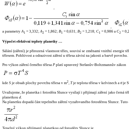
,
,
a parametry
A
= 3,332;
A
= 1,862;
B
= 0,631;
B
= 1,218;
C
= 0,986 a
C
= 0,
1
2
1
2
1
2
Výpočet efektivní teploty planetky …
Sálání (záření) je přirozená vlastnost těles, souvisí se změnami vnitřní energie 
tělesem. Pohltivost a odrazivost záření u tělesa závisí na jakosti a barvě povrch
Pro výkon záření černého tělesa
P
platí upravený Stefanův-Boltzmannův zákon
2
kde
S
je obsah plochy povrchu tělesa v m
,
T
je teplota tělesa v kelvinech a
σ
je S
Uvažujeme, že planetka i fotosféra Slunce vysílají i přijímají záření jako černá 
planetkou
d
.
Na planetku dopadá část tepelného záření vyzařovaného fotosférou Slunce. Tuto 
Tepelný výkon přijímaný planetkou od fotosféry Slunce je