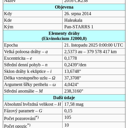
Název
2016 CR238
Objevena
Kdy
26. srpna 2014
Kde
Haleakala
Kým
Pan-STARRS 1
Elementy dráhy
(Ekvinokcium J2000,0)
Epocha
21. listopadu 2025 0:00:00 UTC
Velká poloosa dráhy –
a
2,5373 au – 379 578 417 km
Excentricita –
e
0,1778
Střední denní pohyb –
n
0,2439°/den
Sklon dráhy k ekliptice –
i
13,6748°
Délka vzestupného uzlu –
Ω
37,3708°
Argument šířky perihelu –
ω
4,0424°
Střední anomálie –
M
238,3160°
Další údaje
Absolutní hvězdná velikost –
H
17,58 mag
Fázový parametr –
G
0,15
*)
105
Počet pozorování
*)
10
Počet opozic