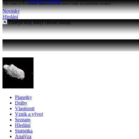
Katalogy objektů
Tato funkce je na stránkách Astronomia nová, testové otázky jsou přidávány postupně...
Novinky
Hledání
Zadejte text, který chcete hledat
Planetky
Dráhy
Vlastnosti
Vznik a vývoj
Seznam
Hledání
Statistika
Analýza