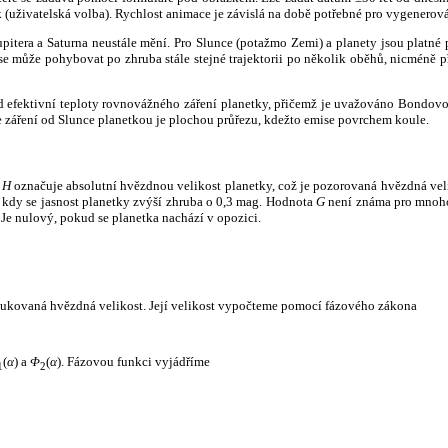
k (uživatelská volba). Rychlost animace je závislá na době potřebné pro vygenerová
itera a Saturna neustále mění. Pro Slunce (potažmo Zemi) a planety jsou platné p
 může pohybovat po zhruba stále stejné trajektorii po několik oběhů, nicméně při p
had efektivní teploty rovnovážného záření planetky, přičemž je uvažováno Bondov
záření od Slunce planetkou je plochou průřezu, kdežto emise povrchem koule.
e
H
označuje absolutní hvězdnou velikost planetky, což je pozorovaná hvězdná veli
i, kdy se jasnost planetky zvýší zhruba o 0,3 mag. Hodnota
G
není známa pro mnoho 
Je nulový, pokud se planetka nachází v opozici.
edukovaná hvězdná velikost. Její velikost vypočteme pomocí fázového zákona
(
α
) a
Φ
(
α
). Fázovou funkci vyjádříme
1
2