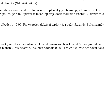
ní obrázku (řádově 0,5-0,8 s).
ro delší časové období. Nicméně pro planetky je obtížné jejich určení, neboť je
růletu poblíž Jupiteru se může její trajektorie radikálně změnit. Je složité toto
o albedo
A
= 0,09. Pro výpočet efektivní teploty je použit Stefanův-Boltzmannův
kost planetky ve vzdálenosti 1 au od pozorovatele a 1 au od Slunce při nulovém
planetek, pro ostatní se používá hodnota 0,15. Fázový úhel
α
je definován jako