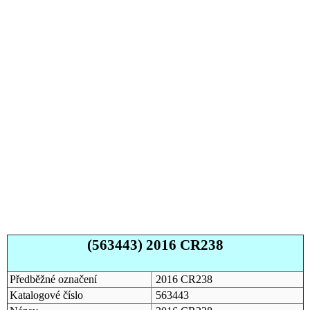
(563443) 2016 CR238
Předběžné označení
2016 CR238
Katalogové číslo
563443