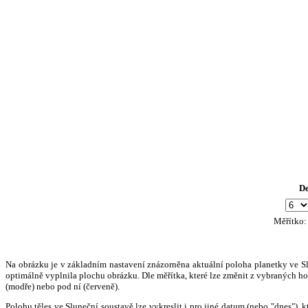
D
Měřítko
Na obrázku je v základním nastavení znázorněna aktuální poloha planetky ve Slun
optimálně vyplnila plochu obrázku. Dle měřítka, které lze změnit z vybraných hod
(modře) nebo pod ní (červeně).
Polohu těles ve Sluneční soustavě lze vykreslit i pro jiné datum (nebo "dnes")