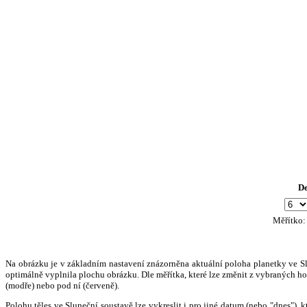
D
Měřítko
Na obrázku je v základním nastavení znázorněna aktuální poloha planetky ve Slun
optimálně vyplnila plochu obrázku. Dle měřítka, které lze změnit z vybraných hod
(modře) nebo pod ní (červeně).
Polohu těles ve Sluneční soustavě lze vykreslit i pro jiné datum (nebo "dnes")