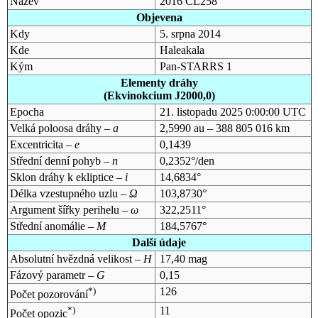
Název
2016 CL258
Objevena
Kdy
5. srpna 2014
Kde
Haleakala
Kým
Pan-STARRS 1
Elementy dráhy
(Ekvinokcium J2000,0)
Epocha
21. listopadu 2025 0:00:00 UTC
Velká poloosa dráhy –
a
2,5990 au – 388 805 016 km
Excentricita –
e
0,1439
Střední denní pohyb –
n
0,2352°/den
Sklon dráhy k ekliptice –
i
14,6834°
Délka vzestupného uzlu –
Ω
103,8730°
Argument šířky perihelu –
ω
322,2511°
Střední anomálie –
M
184,5767°
Další údaje
Absolutní hvězdná velikost –
H
17,40 mag
Fázový parametr –
G
0,15
*)
126
Počet pozorování
*)
11
Počet opozic