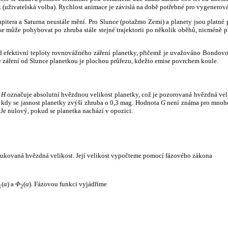
k (uživatelská volba). Rychlost animace je závislá na době potřebné pro vygenerová
itera a Saturna neustále mění. Pro Slunce (potažmo Zemi) a planety jsou platné p
 může pohybovat po zhruba stále stejné trajektorii po několik oběhů, nicméně při p
had efektivní teploty rovnovážného záření planetky, přičemž je uvažováno Bondov
záření od Slunce planetkou je plochou průřezu, kdežto emise povrchem koule.
e
H
označuje absolutní hvězdnou velikost planetky, což je pozorovaná hvězdná veli
i, kdy se jasnost planetky zvýší zhruba o 0,3 mag. Hodnota
G
není známa pro mnoho 
Je nulový, pokud se planetka nachází v opozici.
edukovaná hvězdná velikost. Její velikost vypočteme pomocí fázového zákona
(
α
) a
Φ
(
α
). Fázovou funkci vyjádříme
1
2