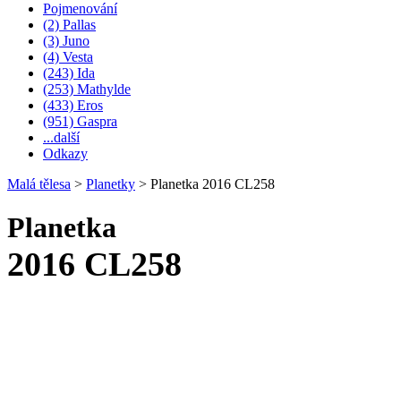
Pojmenování
(2) Pallas
(3) Juno
(4) Vesta
(243) Ida
(253) Mathylde
(433) Eros
(951) Gaspra
...další
Odkazy
Malá tělesa
>
Planetky
>
Planetka 2016 CL258
Planetka
2016 CL258