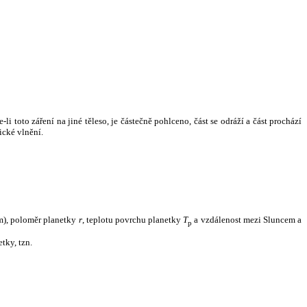
i toto záření na jiné těleso, je částečně pohlceno, část se odráží a část prochází
ické vlnění.
m), poloměr planetky
r
, teplotu povrchu planetky
T
a vzdálenost mezi Sluncem a
p
tky, tzn.