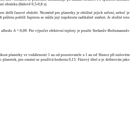
ní obrázku (řádově 0,5-0,8 s).
ro delší časové období. Nicméně pro planetky je obtížné jejich určení, neboť je
růletu poblíž Jupiteru se může její trajektorie radikálně změnit. Je složité toto
o albedo
A
= 0,09. Pro výpočet efektivní teploty je použit Stefanův-Boltzmannův
kost planetky ve vzdálenosti 1 au od pozorovatele a 1 au od Slunce při nulovém
planetek, pro ostatní se používá hodnota 0,15. Fázový úhel
α
je definován jako