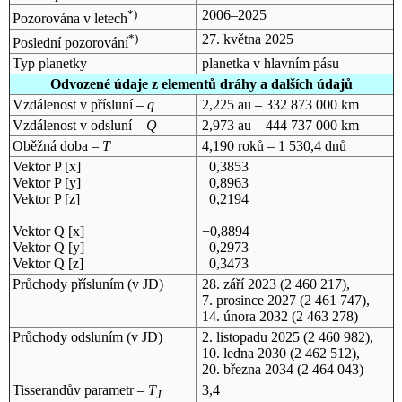
*)
2006–2025
Pozorována v letech
*)
27. května 2025
Poslední pozorování
Typ planetky
planetka v hlavním pásu
Odvozené údaje z elementů dráhy a dalších údajů
Vzdálenost v přísluní –
q
2,225 au – 332 873 000 km
Vzdálenost v odsluní –
Q
2,973 au – 444 737 000 km
Oběžná doba –
T
4,190 roků – 1 530,4 dnů
Vektor P [x]
0,3853
Vektor P [y]
0,8963
Vektor P [z]
0,2194
Vektor Q [x]
−0,8894
Vektor Q [y]
0,2973
Vektor Q [z]
0,3473
Průchody přísluním (v
JD
)
28. září 2023
(2 460 217),
7. prosince 2027
(2 461 747),
14. února 2032
(2 463 278)
Průchody odsluním (v
JD
)
2. listopadu 2025
(2 460 982),
10. ledna 2030
(2 462 512),
20. března 2034
(2 464 043)
Tisserandův parametr –
T
3,4
J