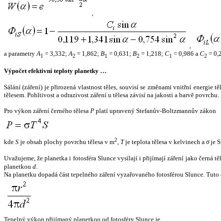
,
,
a parametry
A
= 3,332;
A
= 1,862;
B
= 0,631;
B
= 1,218;
C
= 0,986 a
C
= 0,
1
2
1
2
1
2
Výpočet efektivní teploty planetky …
Sálání (záření) je přirozená vlastnost těles, souvisí se změnami vnitřní energie 
tělesem. Pohltivost a odrazivost záření u tělesa závisí na jakosti a barvě povrch
Pro výkon záření černého tělesa
P
platí upravený Stefanův-Boltzmannův zákon
2
kde
S
je obsah plochy povrchu tělesa v m
,
T
je teplota tělesa v kelvinech a
σ
je S
Uvažujeme, že planetka i fotosféra Slunce vysílají i přijímají záření jako černá 
planetkou
d
.
Na planetku dopadá část tepelného záření vyzařovaného fotosférou Slunce. Tuto 
Tepelný výkon přijímaný planetkou od fotosféry Slunce je