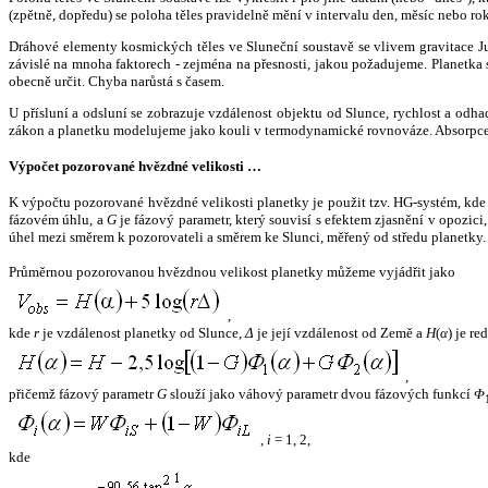
(zpětně, dopředu) se poloha těles pravidelně mění v intervalu den, měsíc nebo ro
Dráhové elementy kosmických těles ve Sluneční soustavě se vlivem gravitace Jup
závislé na mnoha faktorech - zejména na přesnosti, jakou požadujeme. Planetka se
obecně určit. Chyba narůstá s časem.
U přísluní a odsluní se zobrazuje vzdálenost objektu od Slunce, rychlost a od
zákon a planetku modelujeme jako kouli v termodynamické rovnováze. Absorpce 
Výpočet pozorované hvězdné velikosti …
K výpočtu pozorované hvězdné velikosti planetky je použit tzv. HG-systém, kd
fázovém úhlu, a
G
je fázový parametr, který souvisí s efektem zjasnění v opozic
úhel mezi směrem k pozorovateli a směrem ke Slunci, měřený od středu planetky. 
Průměrnou pozorovanou hvězdnou velikost planetky můžeme vyjádřit jako
,
kde
r
je vzdálenost planetky od Slunce,
Δ
je její vzdálenost od Země a
H
(
α
) je r
,
přičemž fázový parametr
G
slouží jako váhový parametr dvou fázových funkcí
Φ
,
i
= 1, 2,
kde