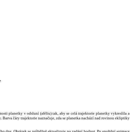
e
i planetky v odsluní (aféliu) tak, aby se celá trajektorie planetky vykreslila a
. Barva čáry trajektorie naznačuje, zda se planetka nachází nad rovinou ekliptiky
ního dne. Obrázek se průběžně aktualizuje po zadání hodnot. Po spuštění animace