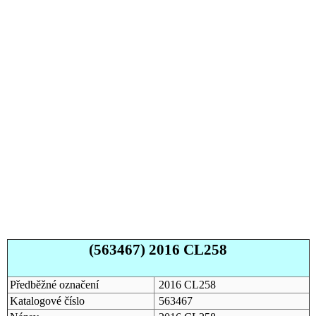
(563467) 2016 CL258
Předběžné označení
2016 CL258
Katalogové číslo
563467