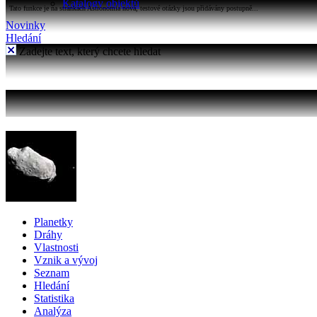
Katalogy objektů
Tato funkce je na stránkách Astronomia nová, testové otázky jsou přidávány postupně...
Novinky
Hledání
Zadejte text, který chcete hledat
Planetky
Dráhy
Vlastnosti
Vznik a vývoj
Seznam
Hledání
Statistika
Analýza