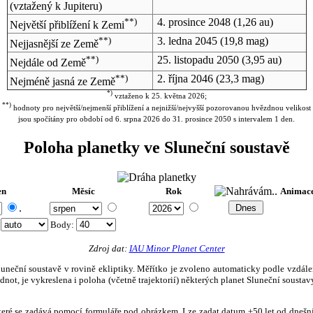
(vztažený k Jupiteru)
**)
4. prosince 2048
(1,26 au)
Největší přiblížení k Zemi
**)
3. ledna 2045
(19,8 mag)
Nejjasnější ze Země
**)
25. listopadu 2050
(3,95 au)
Nejdále od Země
**)
2. října 2046
(23,3 mag)
Nejméně jasná ze Země
*)
vztaženo k 25. května 2026;
**)
hodnoty pro největší/nejmenší přiblížení a nejnižší/nejvyšší pozorovanou hvězdnou velikost
jsou spočítány pro období od 6. srpna 2026 do 31. prosince 2050 s intervalem 1 den.
Poloha planetky ve Sluneční soustavě
en
Měsíc
Rok
Animac
.
:
Body
:
Zdroj dat:
IAU Minor Planet Center
eční soustavě v rovině ekliptiky. Měřítko je zvoleno automaticky podle vzdálenost
not, je vykreslena i poloha (včetně trajektorií) některých planet Sluneční soustavy
, které se zadává pomocí formuláře pod obrázkem. Lze zadat datum ±50 let od dneš