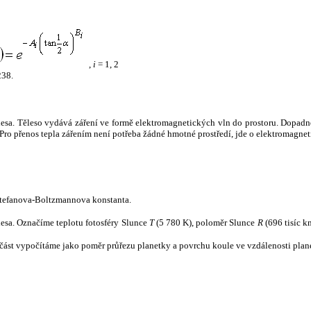
,
i
= 1, 2
238.
tělesa. Těleso vydává záření ve formě elektromagnetických vln do prostoru. Dopadne-l
u. Pro přenos tepla zářením není potřeba žádné hmotné prostředí, jde o elektromagnet
tefanova-Boltzmannova konstanta.
tělesa. Označíme teplotu fotosféry Slunce
T
(5 780 K), poloměr Slunce
R
(696 tisíc k
část vypočítáme jako poměr průřezu planetky a povrchu koule ve vzdálenosti plane