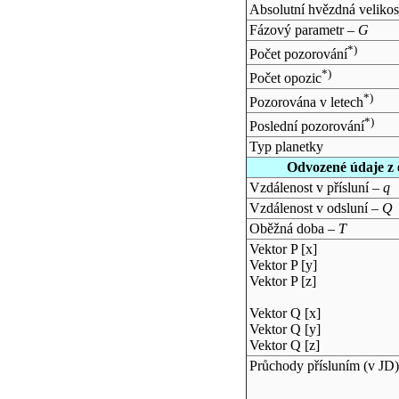
Absolutní hvězdná velikos
Fázový parametr –
G
*)
Počet pozorování
*)
Počet opozic
*)
Pozorována v letech
*)
Poslední pozorování
Typ planetky
Odvozené údaje z 
Vzdálenost v přísluní –
q
Vzdálenost v odsluní –
Q
Oběžná doba –
T
Vektor P [x]
Vektor P [y]
Vektor P [z]
Vektor Q [x]
Vektor Q [y]
Vektor Q [z]
Průchody přísluním (v
JD
)