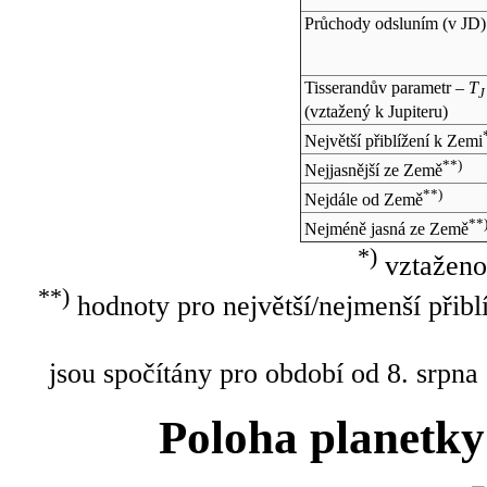
Průchody odsluním (v
JD
)
Tisserandův parametr –
T
J
(vztažený k Jupiteru)
Největší přiblížení k Zemi
**)
Nejjasnější ze Země
**)
Nejdále od Země
**
Nejméně jasná ze Země
*)
vztaženo
**)
hodnoty pro největší/nejmenší přibl
jsou spočítány pro období od 8. srpna
Poloha planetky