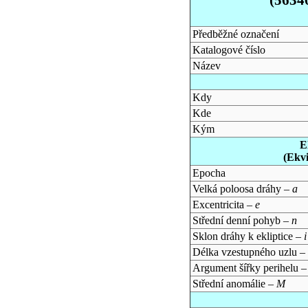
Předběžné označení
Katalogové číslo
Název
Kdy
Kde
Kým
E
(Ekv
Epocha
Velká poloosa dráhy –
a
Excentricita –
e
Střední denní pohyb –
n
Sklon dráhy k ekliptice –
i
Délka vzestupného uzlu –
Argument šířky perihelu 
Střední anomálie –
M