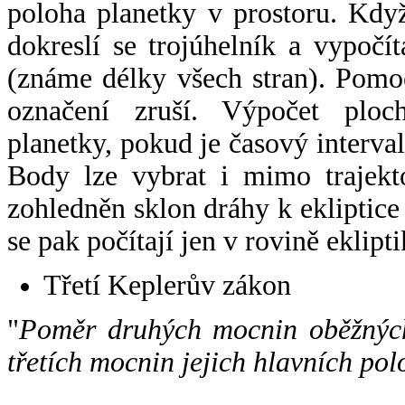
poloha planetky v prostoru. Kdy
dokreslí se trojúhelník a vypoč
(známe délky všech stran). Pomo
označení zruší. Výpočet ploch
planetky, pokud je časový interval
Body lze vybrat i mimo trajekto
zohledněn sklon dráhy k ekliptice
se pak počítají jen v rovině eklipti
Třetí Keplerův zákon
"
Poměr druhých mocnin oběžných
třetích mocnin jejich hlavních pol