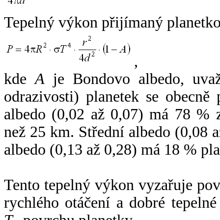
Tepelný výkon přijímaný planetko
,
kde
A
je Bondovo albedo, uvaž
odrazivosti) planetek se obecně
albedo (0,02 až 0,07) má 78 % z
než 25 km. Střední albedo (0,08 
albedo (0,13 až 0,28) má 18 % pla
Tento tepelný výkon vyzařuje po
rychlého otáčení a dobré tepelné