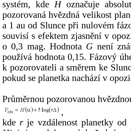
systém, kde
H
označuje absolut
pozorovaná hvězdná velikost plan
a 1 au od Slunce při nulovém fá
souvisí s efektem zjasnění v opoz
o 0,3 mag. Hodnota
G
není zná
používá hodnota 0,15. Fázový úh
k pozorovateli a směrem ke Slunc
pokud se planetka nachází v opozi
Průměrnou pozorovanou hvězdnou 
,
kde
r
je vzdálenost planetky od