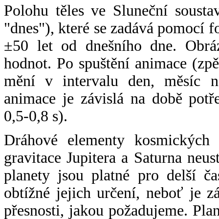
Polohu těles ve Sluneční sousta
"dnes"), které se zadává pomocí 
±50 let od dnešního dne. Obráz
hodnot. Po spuštění animace (zpě
mění v intervalu den, měsíc ne
animace je závislá na době potř
0,5-0,8 s).
Dráhové elementy kosmických t
gravitace Jupitera a Saturna neu
planety jsou platné pro delší č
obtížné jejich určení, neboť je 
přesnosti, jakou požadujeme. Pla