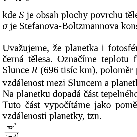
kde
S
je obsah plochy povrchu těl
σ
je Stefanova-Boltzmannova kons
Uvažujeme, že planetka i fotosfér
černá tělesa. Označíme teplotu 
Slunce
R
(696 tisíc km), poloměr
vzdálenost mezi Sluncem a plane
Na planetku dopadá část tepelnéh
Tuto část vypočítáme jako pomě
vzdálenosti planetky, tzn.