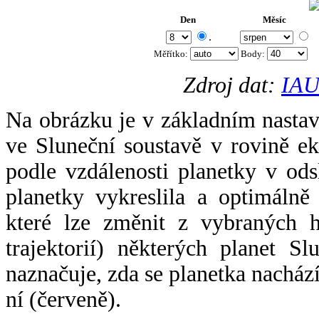
Den
Měsíc
.
Měřítko:
Body
:
Zdroj dat:
IAU
Na obrázku je v základním nastav
ve Sluneční soustavě v rovině ek
podle vzdálenosti planetky v odsl
planetky vykreslila a optimálně
které lze změnit z vybraných h
trajektorií) některých planet Sl
naznačuje, zda se planetka nacház
ní (červeně).