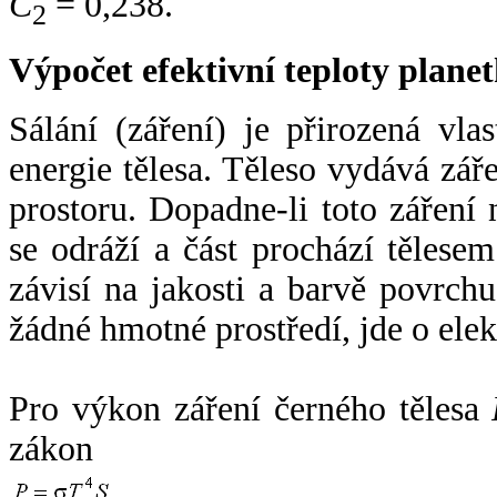
C
= 0,238.
2
Výpočet efektivní teploty plan
Sálání (záření) je přirozená vla
energie tělesa. Těleso vydává zá
prostoru. Dopadne-li toto záření n
se odráží a část prochází tělesem
závisí na jakosti a barvě povrch
žádné hmotné prostředí, jde o ele
Pro výkon záření černého tělesa
zákon