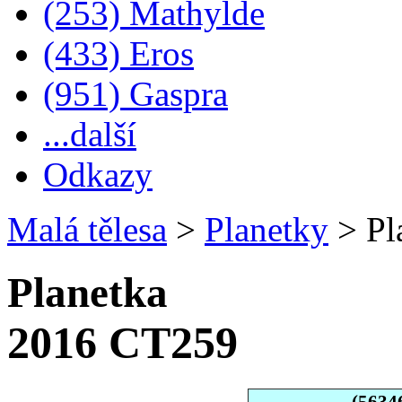
(253) Mathylde
(433) Eros
(951) Gaspra
...další
Odkazy
Malá tělesa
>
Planetky
>
Pl
Planetka
2016 CT259
(5634