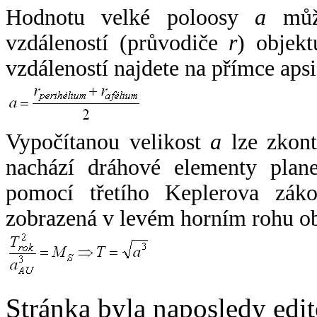
Hodnotu velké poloosy
a
může
vzdáleností (průvodiče
r
) objekt
vzdáleností najdete na přímce apsi
Vypočítanou velikost
a
lze zkont
nachází dráhové elementy plane
pomocí třetího Keplerova zák
zobrazená v levém horním rohu o
Stránka byla naposledy edi