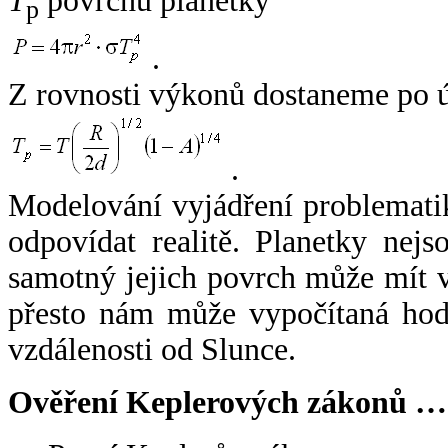
T
povrchu planetky
p
.
Z rovnosti výkonů dostaneme po 
.
Modelování vyjádření problemati
odpovídat realitě. Planetky nejso
samotný jejich povrch může mít v
přesto nám může vypočítaná hodn
vzdálenosti od Slunce.
Ověření Keplerových zákonů …