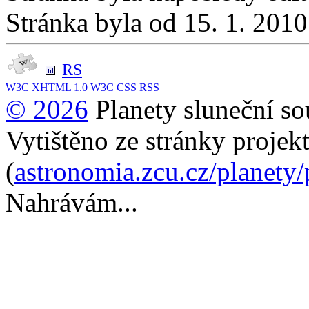
Stránka byla od 15. 1. 201
RS
W3C
XHTML 1.0
W3C
CSS
RSS
© 2026
Planety sluneční so
Vytištěno ze stránky projek
(
astronomia.zcu.cz/planety
Nahrávám...