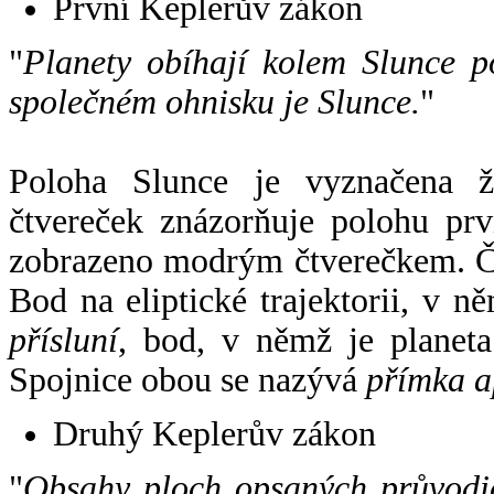
První Keplerův zákon
"
Planety obíhají kolem Slunce p
společném ohnisku je Slunce.
"
Poloha Slunce je vyznačena 
čtvereček znázorňuje polohu pr
zobrazeno modrým čtverečkem. Če
Bod na eliptické trajektorii, v n
přísluní
, bod, v němž je planet
Spojnice obou se nazývá
přímka a
Druhý Keplerův zákon
"
Obsahy ploch opsaných průvodič