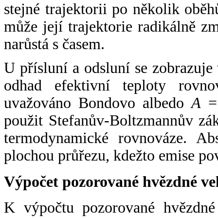
stejné trajektorii po několik oběh
může její trajektorie radikálně zm
narůstá s časem.
U přísluní a odsluní se zobrazuje
odhad efektivní teploty rovno
uvažováno Bondovo albedo
A
= 
použit Stefanův-Boltzmannův zák
termodynamické rovnováze. Abs
plochou průřezu, kdežto emise po
Výpočet pozorované hvězdné ve
K výpočtu pozorované hvězdné v