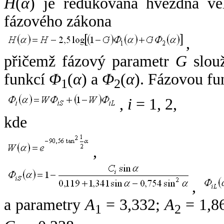
H
(
α
) je redukovaná hvězdná vel
fázového zákona
,
přičemž fázový parametr
G
slouž
funkcí
Φ
(
α
) a
Φ
(
α
). Fázovou fu
1
2
,
i
= 1, 2,
kde
,
,
a parametry
A
= 3,332;
A
= 1,8
1
2