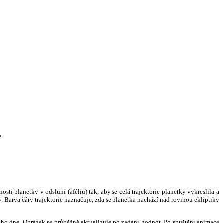
e
i planetky v odsluní (aféliu) tak, aby se celá trajektorie planetky vykreslila a
. Barva čáry trajektorie naznačuje, zda se planetka nachází nad rovinou ekliptiky
ního dne. Obrázek se průběžně aktualizuje po zadání hodnot. Po spuštění animace