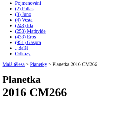
Pojmenování
(2) Pallas
(3) Juno
(4) Vesta
(243) Ida
(253) Mathylde
(433) Eros
(951) Gaspra
...další
Odkazy
Malá tělesa
>
Planetky
>
Planetka 2016 CM266
Planetka
2016 CM266