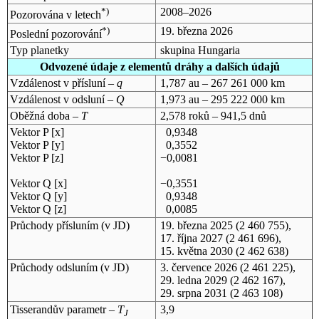
*)
2008–2026
Pozorována v letech
*)
19. března 2026
Poslední pozorování
Typ planetky
skupina Hungaria
Odvozené údaje z elementů dráhy a dalších údajů
Vzdálenost v přísluní –
q
1,787 au – 267 261 000 km
Vzdálenost v odsluní –
Q
1,973 au – 295 222 000 km
Oběžná doba –
T
2,578 roků – 941,5 dnů
Vektor P [x]
0,9348
Vektor P [y]
0,3552
Vektor P [z]
−0,0081
Vektor Q [x]
−0,3551
Vektor Q [y]
0,9348
Vektor Q [z]
0,0085
Průchody přísluním (v
JD
)
19. března 2025
(2 460 755),
17. října 2027
(2 461 696),
15. května 2030
(2 462 638)
Průchody odsluním (v
JD
)
3. července 2026
(2 461 225),
29. ledna 2029
(2 462 167),
29. srpna 2031
(2 463 108)
Tisserandův parametr –
T
3,9
J