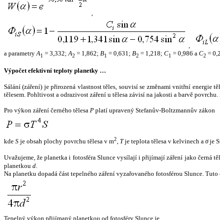
,
,
a parametry
A
= 3,332;
A
= 1,862;
B
= 0,631;
B
= 1,218;
C
= 0,986 a
C
= 0,
1
2
1
2
1
2
Výpočet efektivní teploty planetky …
Sálání (záření) je přirozená vlastnost těles, souvisí se změnami vnitřní energie 
tělesem. Pohltivost a odrazivost záření u tělesa závisí na jakosti a barvě povrch
Pro výkon záření černého tělesa
P
platí upravený Stefanův-Boltzmannův zákon
2
kde
S
je obsah plochy povrchu tělesa v m
,
T
je teplota tělesa v kelvinech a
σ
je S
Uvažujeme, že planetka i fotosféra Slunce vysílají i přijímají záření jako černá 
planetkou
d
.
Na planetku dopadá část tepelného záření vyzařovaného fotosférou Slunce. Tuto 
Tepelný výkon přijímaný planetkou od fotosféry Slunce je