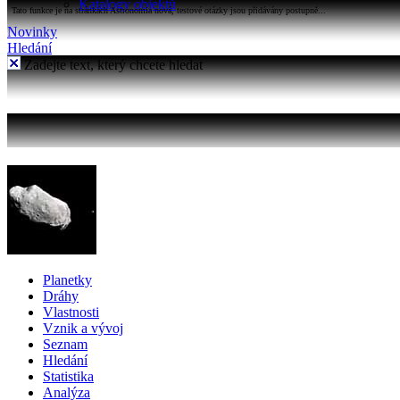
Katalogy objektů
Tato funkce je na stránkách Astronomia nová, testové otázky jsou přidávány postupně...
Novinky
Hledání
Zadejte text, který chcete hledat
Planetky
Dráhy
Vlastnosti
Vznik a vývoj
Seznam
Hledání
Statistika
Analýza