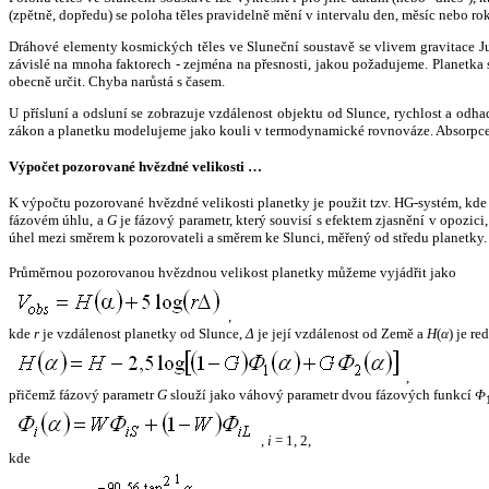
(zpětně, dopředu) se poloha těles pravidelně mění v intervalu den, měsíc nebo ro
Dráhové elementy kosmických těles ve Sluneční soustavě se vlivem gravitace Jup
závislé na mnoha faktorech - zejména na přesnosti, jakou požadujeme. Planetka se
obecně určit. Chyba narůstá s časem.
U přísluní a odsluní se zobrazuje vzdálenost objektu od Slunce, rychlost a od
zákon a planetku modelujeme jako kouli v termodynamické rovnováze. Absorpce 
Výpočet pozorované hvězdné velikosti …
K výpočtu pozorované hvězdné velikosti planetky je použit tzv. HG-systém, kd
fázovém úhlu, a
G
je fázový parametr, který souvisí s efektem zjasnění v opozic
úhel mezi směrem k pozorovateli a směrem ke Slunci, měřený od středu planetky. 
Průměrnou pozorovanou hvězdnou velikost planetky můžeme vyjádřit jako
,
kde
r
je vzdálenost planetky od Slunce,
Δ
je její vzdálenost od Země a
H
(
α
) je r
,
přičemž fázový parametr
G
slouží jako váhový parametr dvou fázových funkcí
Φ
,
i
= 1, 2,
kde