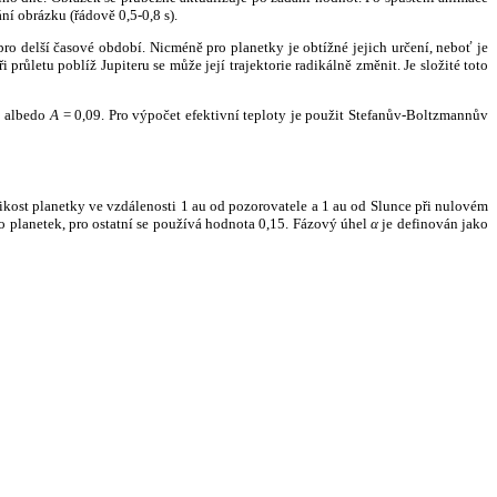
ní obrázku (řádově 0,5-0,8 s).
ro delší časové období. Nicméně pro planetky je obtížné jejich určení, neboť je
růletu poblíž Jupiteru se může její trajektorie radikálně změnit. Je složité toto
o albedo
A
= 0,09. Pro výpočet efektivní teploty je použit Stefanův-Boltzmannův
kost planetky ve vzdálenosti 1 au od pozorovatele a 1 au od Slunce při nulovém
planetek, pro ostatní se používá hodnota 0,15. Fázový úhel
α
je definován jako