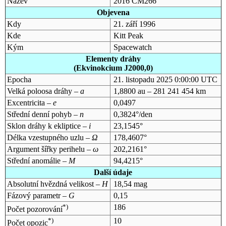
Název
2016 CM266
Objevena
Kdy
21. září 1996
Kde
Kitt Peak
Kým
Spacewatch
Elementy dráhy
(Ekvinokcium J2000,0)
Epocha
21. listopadu 2025 0:00:00 UTC
Velká poloosa dráhy –
a
1,8800 au – 281 241 454 km
Excentricita –
e
0,0497
Střední denní pohyb –
n
0,3824°/den
Sklon dráhy k ekliptice –
i
23,1545°
Délka vzestupného uzlu –
Ω
178,4607°
Argument šířky perihelu –
ω
202,2161°
Střední anomálie –
M
94,4215°
Další údaje
Absolutní hvězdná velikost –
H
18,54 mag
Fázový parametr –
G
0,15
*)
186
Počet pozorování
*)
10
Počet opozic