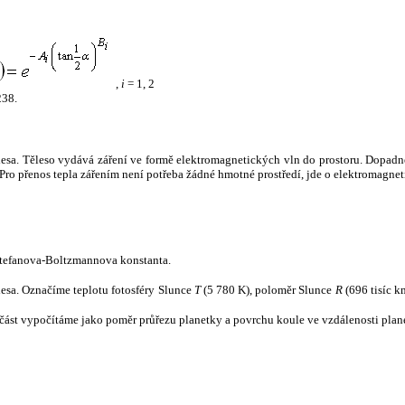
,
i
= 1, 2
238.
tělesa. Těleso vydává záření ve formě elektromagnetických vln do prostoru. Dopadne-l
u. Pro přenos tepla zářením není potřeba žádné hmotné prostředí, jde o elektromagnet
tefanova-Boltzmannova konstanta.
tělesa. Označíme teplotu fotosféry Slunce
T
(5 780 K), poloměr Slunce
R
(696 tisíc k
část vypočítáme jako poměr průřezu planetky a povrchu koule ve vzdálenosti plane