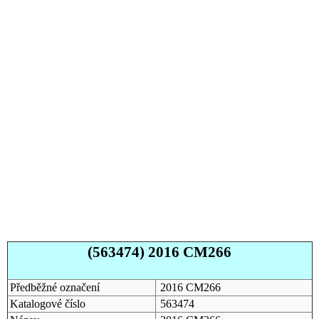
(563474) 2016 CM266
Předběžné označení
2016 CM266
Katalogové číslo
563474