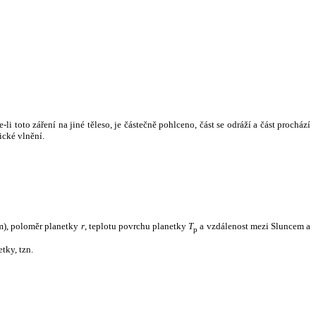
i toto záření na jiné těleso, je částečně pohlceno, část se odráží a část prochází
ické vlnění.
m), poloměr planetky
r
, teplotu povrchu planetky
T
a vzdálenost mezi Sluncem a
p
tky, tzn.