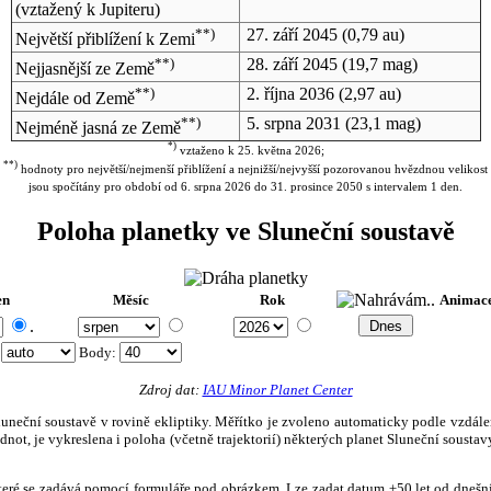
(vztažený k Jupiteru)
**)
27. září 2045
(0,79 au)
Největší přiblížení k Zemi
**)
28. září 2045
(19,7 mag)
Nejjasnější ze Země
**)
2. října 2036
(2,97 au)
Nejdále od Země
**)
5. srpna 2031
(23,1 mag)
Nejméně jasná ze Země
*)
vztaženo k 25. května 2026;
**)
hodnoty pro největší/nejmenší přiblížení a nejnižší/nejvyšší pozorovanou hvězdnou velikost
jsou spočítány pro období od 6. srpna 2026 do 31. prosince 2050 s intervalem 1 den.
Poloha planetky ve Sluneční soustavě
en
Měsíc
Rok
Animac
.
:
Body
:
Zdroj dat:
IAU Minor Planet Center
eční soustavě v rovině ekliptiky. Měřítko je zvoleno automaticky podle vzdálenost
not, je vykreslena i poloha (včetně trajektorií) některých planet Sluneční soustavy
, které se zadává pomocí formuláře pod obrázkem. Lze zadat datum ±50 let od dneš