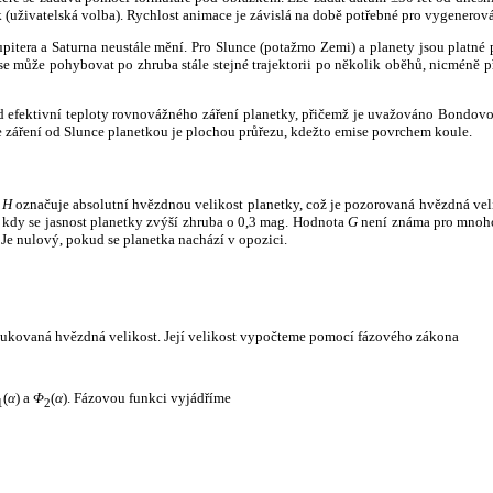
k (uživatelská volba). Rychlost animace je závislá na době potřebné pro vygenerová
itera a Saturna neustále mění. Pro Slunce (potažmo Zemi) a planety jsou platné p
 může pohybovat po zhruba stále stejné trajektorii po několik oběhů, nicméně při p
had efektivní teploty rovnovážného záření planetky, přičemž je uvažováno Bondov
záření od Slunce planetkou je plochou průřezu, kdežto emise povrchem koule.
e
H
označuje absolutní hvězdnou velikost planetky, což je pozorovaná hvězdná veli
i, kdy se jasnost planetky zvýší zhruba o 0,3 mag. Hodnota
G
není známa pro mnoho 
Je nulový, pokud se planetka nachází v opozici.
edukovaná hvězdná velikost. Její velikost vypočteme pomocí fázového zákona
(
α
) a
Φ
(
α
). Fázovou funkci vyjádříme
1
2