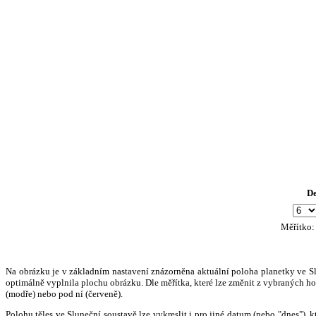
D
Měřítko
Na obrázku je v základním nastavení znázorněna aktuální poloha planetky ve Slun
optimálně vyplnila plochu obrázku. Dle měřítka, které lze změnit z vybraných hod
(modře) nebo pod ní (červeně).
Polohu těles ve Sluneční soustavě lze vykreslit i pro jiné datum (nebo "dnes")