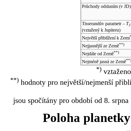
Průchody odsluním (v
JD
)
Tisserandův parametr –
T
J
(vztažený k Jupiteru)
Největší přiblížení k Zemi
**)
Nejjasnější ze Země
**)
Nejdále od Země
**
Nejméně jasná ze Země
*)
vztaženo
**)
hodnoty pro největší/nejmenší přibl
jsou spočítány pro období od 8. srpna
Poloha planetky