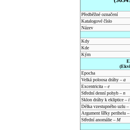
Předběžné označení
Katalogové číslo
Název
Kdy
Kde
Kým
E
(Ekv
Epocha
Velká poloosa dráhy –
a
Excentricita –
e
Střední denní pohyb –
n
Sklon dráhy k ekliptice –
i
Délka vzestupného uzlu –
Argument šířky perihelu 
Střední anomálie –
M