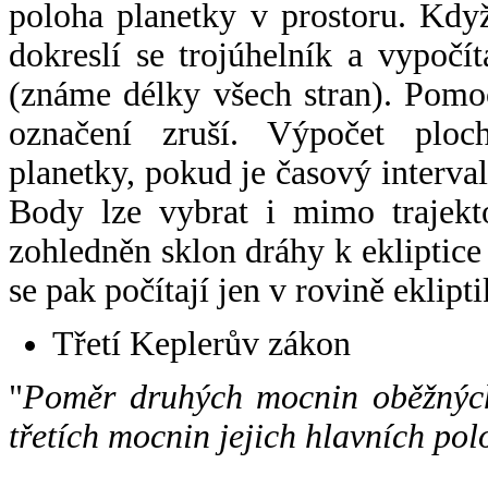
poloha planetky v prostoru. Kdy
dokreslí se trojúhelník a vypoč
(známe délky všech stran). Pomo
označení zruší. Výpočet ploch
planetky, pokud je časový interval
Body lze vybrat i mimo trajekto
zohledněn sklon dráhy k ekliptice
se pak počítají jen v rovině eklipti
Třetí Keplerův zákon
"
Poměr druhých mocnin oběžných
třetích mocnin jejich hlavních pol