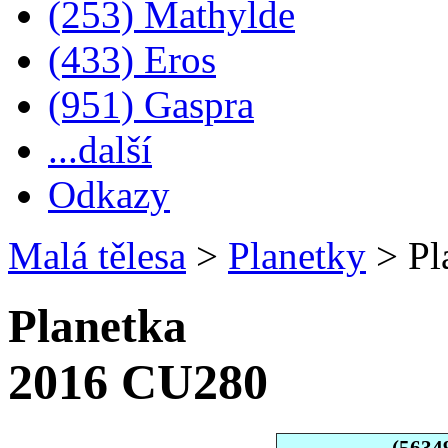
(253) Mathylde
(433) Eros
(951) Gaspra
...další
Odkazy
Malá tělesa
>
Planetky
>
Pl
Planetka
2016 CU280
(5634