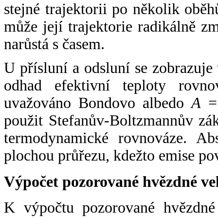
stejné trajektorii po několik oběh
může její trajektorie radikálně zm
narůstá s časem.
U přísluní a odsluní se zobrazuje
odhad efektivní teploty rovno
uvažováno Bondovo albedo
A
= 
použit Stefanův-Boltzmannův zák
termodynamické rovnováze. Abs
plochou průřezu, kdežto emise po
Výpočet pozorované hvězdné ve
K výpočtu pozorované hvězdné v