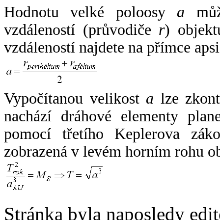
Hodnotu velké poloosy
a
může
vzdáleností (průvodiče
r
) objekt
vzdáleností najdete na přímce apsi
Vypočítanou velikost
a
lze zkont
nachází dráhové elementy plane
pomocí třetího Keplerova zák
zobrazená v levém horním rohu o
Stránka byla naposledy edi