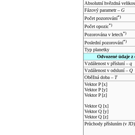
Absolutní hvězdná velikos
Fázový parametr –
G
*)
Počet pozorování
*)
Počet opozic
*)
Pozorována v letech
*)
Poslední pozorování
Typ planetky
Odvozené údaje z 
Vzdálenost v přísluní –
q
Vzdálenost v odsluní –
Q
Oběžná doba –
T
Vektor P [x]
Vektor P [y]
Vektor P [z]
Vektor Q [x]
Vektor Q [y]
Vektor Q [z]
Průchody přísluním (v
JD
)