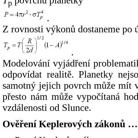
T
povrchu planetky
p
.
Z rovnosti výkonů dostaneme po 
.
Modelování vyjádření problemati
odpovídat realitě. Planetky nejso
samotný jejich povrch může mít v
přesto nám může vypočítaná hodn
vzdálenosti od Slunce.
Ověření Keplerových zákonů …