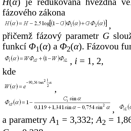
H
(
α
) je redukovaná hvězdná vel
fázového zákona
,
přičemž fázový parametr
G
slouž
funkcí
Φ
(
α
) a
Φ
(
α
). Fázovou fu
1
2
,
i
= 1, 2,
kde
,
,
a parametry
A
= 3,332;
A
= 1,8
1
2