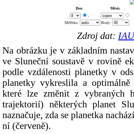
Den
Měsíc
.
Měřítko:
Body
:
Zdroj dat:
IAU
Na obrázku je v základním nastav
ve Sluneční soustavě v rovině ek
podle vzdálenosti planetky v odsl
planetky vykreslila a optimálně
které lze změnit z vybraných h
trajektorií) některých planet Sl
naznačuje, zda se planetka nacház
ní (červeně).