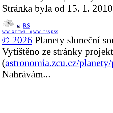
Stránka byla od 15. 1. 201
RS
W3C
XHTML 1.0
W3C
CSS
RSS
© 2026
Planety sluneční so
Vytištěno ze stránky projek
(
astronomia.zcu.cz/planety
Nahrávám...