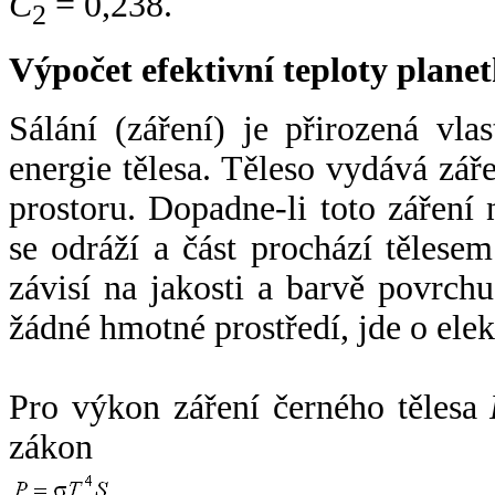
C
= 0,238.
2
Výpočet efektivní teploty plan
Sálání (záření) je přirozená vla
energie tělesa. Těleso vydává zá
prostoru. Dopadne-li toto záření n
se odráží a část prochází tělesem
závisí na jakosti a barvě povrch
žádné hmotné prostředí, jde o ele
Pro výkon záření černého tělesa
zákon