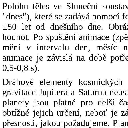
Polohu těles ve Sluneční sousta
"dnes"), které se zadává pomocí 
±50 let od dnešního dne. Obráz
hodnot. Po spuštění animace (zpě
mění v intervalu den, měsíc ne
animace je závislá na době potř
0,5-0,8 s).
Dráhové elementy kosmických t
gravitace Jupitera a Saturna neu
planety jsou platné pro delší č
obtížné jejich určení, neboť je 
přesnosti, jakou požadujeme. Pla