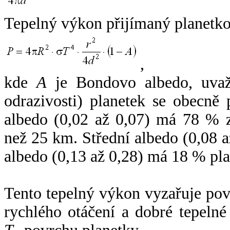
Tepelný výkon přijímaný planetko
,
kde
A
je Bondovo albedo, uvaž
odrazivosti) planetek se obecně
albedo (0,02 až 0,07) má 78 % z
než 25 km. Střední albedo (0,08 
albedo (0,13 až 0,28) má 18 % pla
Tento tepelný výkon vyzařuje po
rychlého otáčení a dobré tepelné