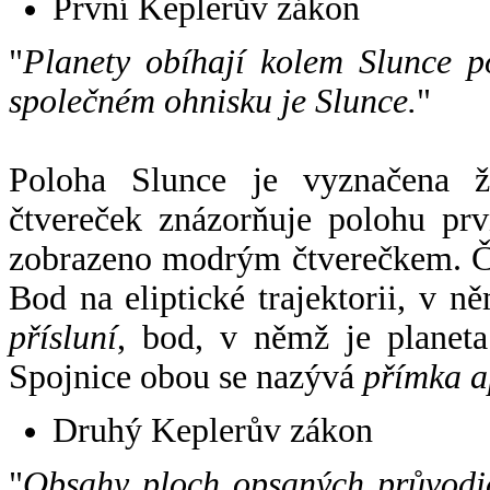
První Keplerův zákon
"
Planety obíhají kolem Slunce p
společném ohnisku je Slunce.
"
Poloha Slunce je vyznačena 
čtvereček znázorňuje polohu pr
zobrazeno modrým čtverečkem. Če
Bod na eliptické trajektorii, v n
přísluní
, bod, v němž je planet
Spojnice obou se nazývá
přímka a
Druhý Keplerův zákon
"
Obsahy ploch opsaných průvodič