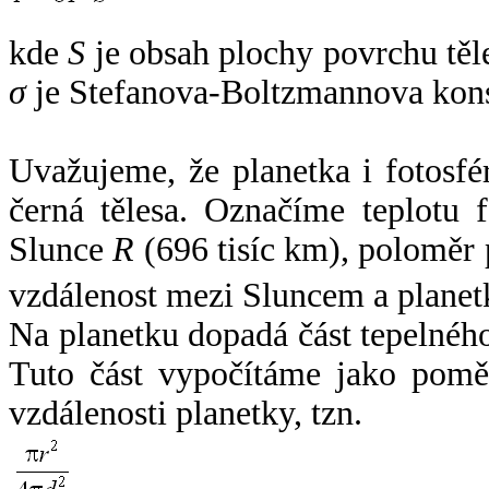
kde
S
je obsah plochy povrchu těl
σ
je Stefanova-Boltzmannova kons
Uvažujeme, že planetka i fotosfér
černá tělesa. Označíme teplotu 
Slunce
R
(696 tisíc km), poloměr
vzdálenost mezi Sluncem a plane
Na planetku dopadá část tepelnéh
Tuto část vypočítáme jako pomě
vzdálenosti planetky, tzn.