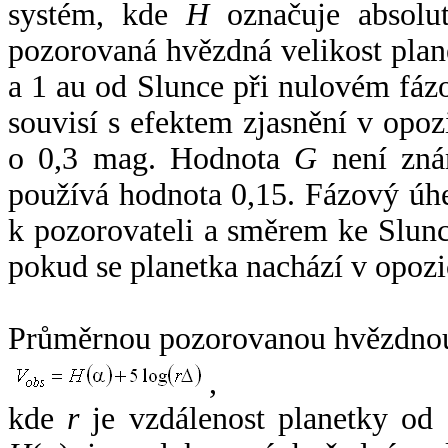
systém, kde
H
označuje absolut
pozorovaná hvězdná velikost plan
a 1 au od Slunce při nulovém fá
souvisí s efektem zjasnění v opoz
o 0,3 mag. Hodnota
G
není zná
používá hodnota 0,15. Fázový úh
k pozorovateli a směrem ke Slunc
pokud se planetka nachází v opozi
Průměrnou pozorovanou hvězdnou 
,
kde
r
je vzdálenost planetky od