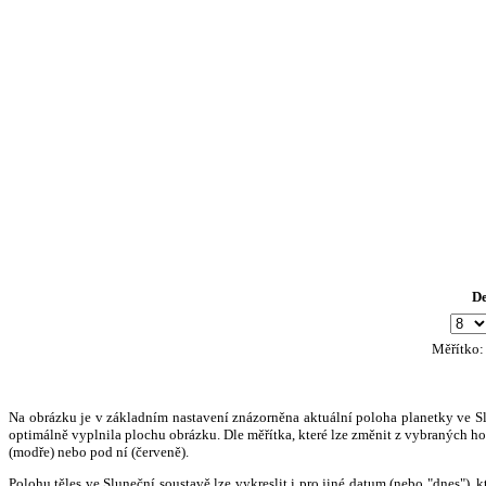
D
Měřítko
Na obrázku je v základním nastavení znázorněna aktuální poloha planetky ve Slun
optimálně vyplnila plochu obrázku. Dle měřítka, které lze změnit z vybraných hod
(modře) nebo pod ní (červeně).
Polohu těles ve Sluneční soustavě lze vykreslit i pro jiné datum (nebo "dnes")