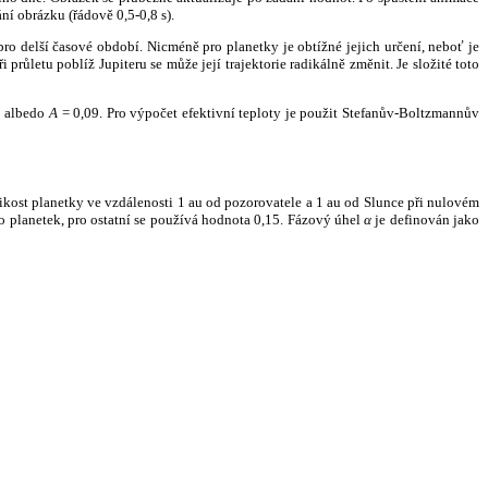
ní obrázku (řádově 0,5-0,8 s).
ro delší časové období. Nicméně pro planetky je obtížné jejich určení, neboť je
růletu poblíž Jupiteru se může její trajektorie radikálně změnit. Je složité toto
o albedo
A
= 0,09. Pro výpočet efektivní teploty je použit Stefanův-Boltzmannův
kost planetky ve vzdálenosti 1 au od pozorovatele a 1 au od Slunce při nulovém
planetek, pro ostatní se používá hodnota 0,15. Fázový úhel
α
je definován jako