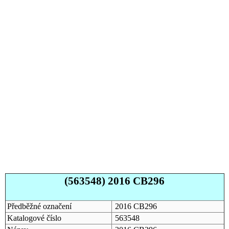
(563548) 2016 CB296
Předběžné označení
2016 CB296
Katalogové číslo
563548