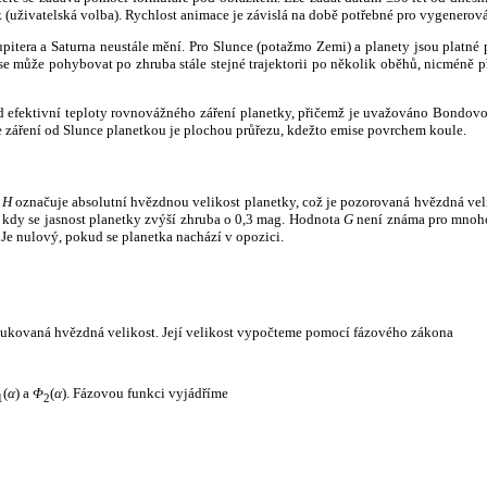
k (uživatelská volba). Rychlost animace je závislá na době potřebné pro vygenerová
itera a Saturna neustále mění. Pro Slunce (potažmo Zemi) a planety jsou platné p
 může pohybovat po zhruba stále stejné trajektorii po několik oběhů, nicméně při p
had efektivní teploty rovnovážného záření planetky, přičemž je uvažováno Bondov
záření od Slunce planetkou je plochou průřezu, kdežto emise povrchem koule.
e
H
označuje absolutní hvězdnou velikost planetky, což je pozorovaná hvězdná veli
i, kdy se jasnost planetky zvýší zhruba o 0,3 mag. Hodnota
G
není známa pro mnoho 
Je nulový, pokud se planetka nachází v opozici.
edukovaná hvězdná velikost. Její velikost vypočteme pomocí fázového zákona
(
α
) a
Φ
(
α
). Fázovou funkci vyjádříme
1
2