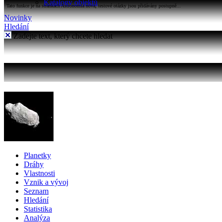
Katalogy objektů
Tato funkce je na stránkách Astronomia nová, testové otázky jsou přidávány postupně...
Novinky
Hledání
Zadejte text, který chcete hledat
Planetky
Dráhy
Vlastnosti
Vznik a vývoj
Seznam
Hledání
Statistika
Analýza