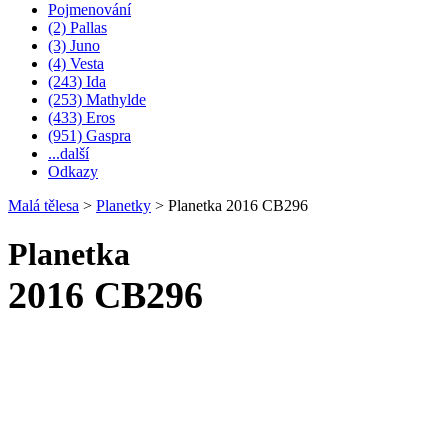
Pojmenování
(2) Pallas
(3) Juno
(4) Vesta
(243) Ida
(253) Mathylde
(433) Eros
(951) Gaspra
...další
Odkazy
Malá tělesa
>
Planetky
>
Planetka 2016 CB296
Planetka
2016 CB296