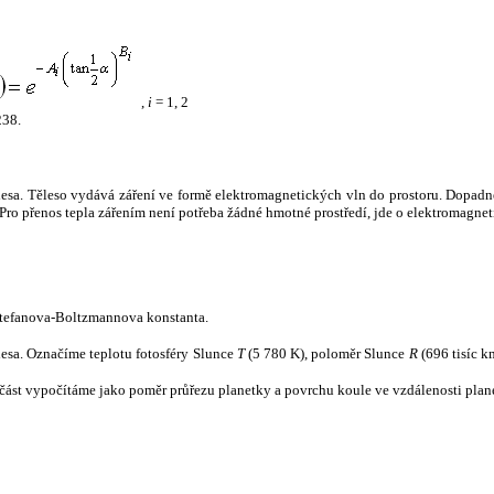
,
i
= 1, 2
238.
tělesa. Těleso vydává záření ve formě elektromagnetických vln do prostoru. Dopadne-l
u. Pro přenos tepla zářením není potřeba žádné hmotné prostředí, jde o elektromagnet
tefanova-Boltzmannova konstanta.
tělesa. Označíme teplotu fotosféry Slunce
T
(5 780 K), poloměr Slunce
R
(696 tisíc k
část vypočítáme jako poměr průřezu planetky a povrchu koule ve vzdálenosti plane