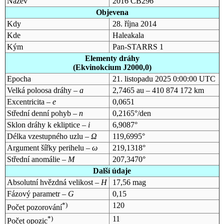
Název
2016 CB296
Objevena
Kdy
28. října 2014
Kde
Haleakala
Kým
Pan-STARRS 1
Elementy dráhy
(Ekvinokcium J2000,0)
Epocha
21. listopadu 2025 0:00:00 UTC
Velká poloosa dráhy –
a
2,7465 au – 410 874 172 km
Excentricita –
e
0,0651
Střední denní pohyb –
n
0,2165°/den
Sklon dráhy k ekliptice –
i
6,9087°
Délka vzestupného uzlu –
Ω
119,6995°
Argument šířky perihelu –
ω
219,1318°
Střední anomálie –
M
207,3470°
Další údaje
Absolutní hvězdná velikost –
H
17,56 mag
Fázový parametr –
G
0,15
*)
120
Počet pozorování
*)
11
Počet opozic