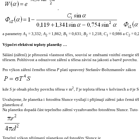
,
,
a parametry
A
= 3,332;
A
= 1,862;
B
= 0,631;
B
= 1,218;
C
= 0,986 a
C
= 0,
1
2
1
2
1
2
Výpočet efektivní teploty planetky …
Sálání (záření) je přirozená vlastnost těles, souvisí se změnami vnitřní energie 
tělesem. Pohltivost a odrazivost záření u tělesa závisí na jakosti a barvě povrch
Pro výkon záření černého tělesa
P
platí upravený Stefanův-Boltzmannův zákon
2
kde
S
je obsah plochy povrchu tělesa v m
,
T
je teplota tělesa v kelvinech a
σ
je S
Uvažujeme, že planetka i fotosféra Slunce vysílají i přijímají záření jako černá 
planetkou
d
.
Na planetku dopadá část tepelného záření vyzařovaného fotosférou Slunce. Tuto 
Tepelný výkon přijímaný planetkou od fotosféry Slunce je