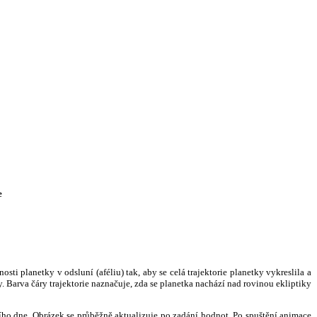
e
i planetky v odsluní (aféliu) tak, aby se celá trajektorie planetky vykreslila a
. Barva čáry trajektorie naznačuje, zda se planetka nachází nad rovinou ekliptiky
ního dne. Obrázek se průběžně aktualizuje po zadání hodnot. Po spuštění animace