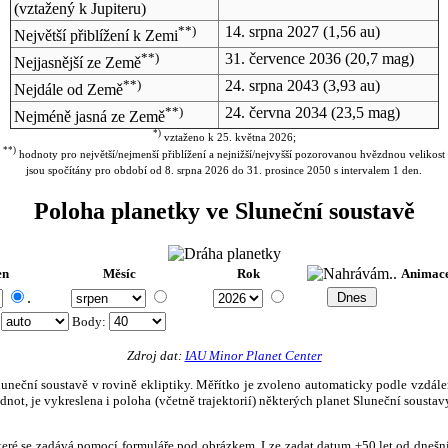
(vztažený k Jupiteru)
**)
14. srpna 2027
(1,56 au)
Největší přiblížení k Zemi
**)
31. července 2036
(20,7 mag)
Nejjasnější ze Země
**)
24. srpna 2043
(3,93 au)
Nejdále od Země
**)
24. června 2034
(23,5 mag)
Nejméně jasná ze Země
*)
vztaženo k 25. května 2026;
**)
hodnoty pro největší/nejmenší přiblížení a nejnižší/nejvyšší pozorovanou hvězdnou velikost
jsou spočítány pro období od 8. srpna 2026 do 31. prosince 2050 s intervalem 1 den.
Poloha planetky ve Sluneční soustavě
en
Měsíc
Rok
Animac
.
:
Body
:
Zdroj dat:
IAU Minor Planet Center
eční soustavě v rovině ekliptiky. Měřítko je zvoleno automaticky podle vzdálenost
not, je vykreslena i poloha (včetně trajektorií) některých planet Sluneční soustavy
, které se zadává pomocí formuláře pod obrázkem. Lze zadat datum ±50 let od dneš