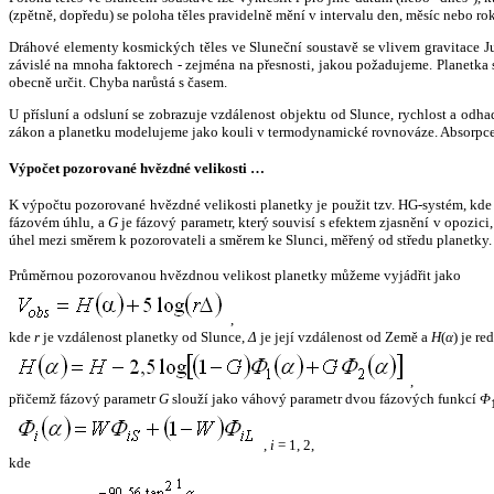
(zpětně, dopředu) se poloha těles pravidelně mění v intervalu den, měsíc nebo ro
Dráhové elementy kosmických těles ve Sluneční soustavě se vlivem gravitace Jup
závislé na mnoha faktorech - zejména na přesnosti, jakou požadujeme. Planetka se
obecně určit. Chyba narůstá s časem.
U přísluní a odsluní se zobrazuje vzdálenost objektu od Slunce, rychlost a od
zákon a planetku modelujeme jako kouli v termodynamické rovnováze. Absorpce 
Výpočet pozorované hvězdné velikosti …
K výpočtu pozorované hvězdné velikosti planetky je použit tzv. HG-systém, kd
fázovém úhlu, a
G
je fázový parametr, který souvisí s efektem zjasnění v opozic
úhel mezi směrem k pozorovateli a směrem ke Slunci, měřený od středu planetky. 
Průměrnou pozorovanou hvězdnou velikost planetky můžeme vyjádřit jako
,
kde
r
je vzdálenost planetky od Slunce,
Δ
je její vzdálenost od Země a
H
(
α
) je r
,
přičemž fázový parametr
G
slouží jako váhový parametr dvou fázových funkcí
Φ
,
i
= 1, 2,
kde