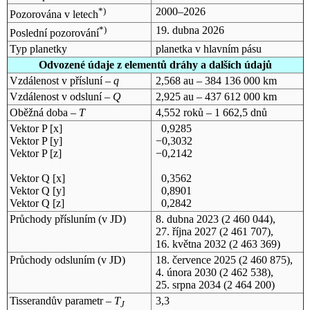
*)
2000–2026
Pozorována v letech
*)
19. dubna 2026
Poslední pozorování
Typ planetky
planetka v hlavním pásu
Odvozené údaje z elementů dráhy a dalších údajů
Vzdálenost v přísluní –
q
2,568 au – 384 136 000 km
Vzdálenost v odsluní –
Q
2,925 au – 437 612 000 km
Oběžná doba –
T
4,552 roků – 1 662,5 dnů
Vektor P [x]
0,9285
Vektor P [y]
−0,3032
Vektor P [z]
−0,2142
Vektor Q [x]
0,3562
Vektor Q [y]
0,8901
Vektor Q [z]
0,2842
Průchody přísluním (v
JD
)
8. dubna 2023
(2 460 044),
27. října 2027
(2 461 707),
16. května 2032
(2 463 369)
Průchody odsluním (v
JD
)
18. července 2025
(2 460 875),
4. února 2030
(2 462 538),
25. srpna 2034
(2 464 200)
Tisserandův parametr –
T
3,3
J