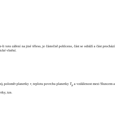
i toto záření na jiné těleso, je částečně pohlceno, část se odráží a část prochází
ické vlnění.
m), poloměr planetky
r
, teplotu povrchu planetky
T
a vzdálenost mezi Sluncem a
p
tky, tzn.