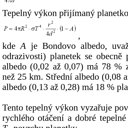
Tepelný výkon přijímaný planetko
,
kde
A
je Bondovo albedo, uvaž
odrazivosti) planetek se obecně
albedo (0,02 až 0,07) má 78 % z
než 25 km. Střední albedo (0,08 
albedo (0,13 až 0,28) má 18 % pla
Tento tepelný výkon vyzařuje po
rychlého otáčení a dobré tepelné