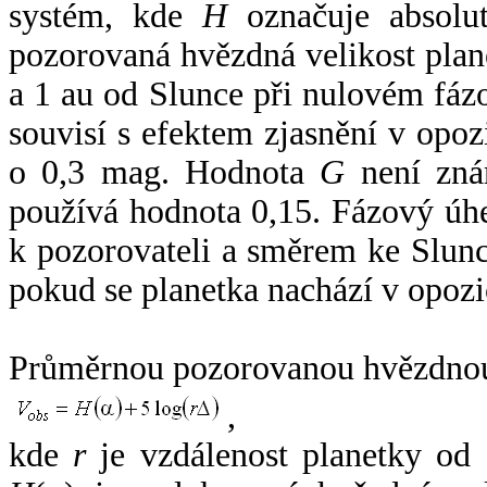
systém, kde
H
označuje absolut
pozorovaná hvězdná velikost plan
a 1 au od Slunce při nulovém fá
souvisí s efektem zjasnění v opoz
o 0,3 mag. Hodnota
G
není zná
používá hodnota 0,15. Fázový úh
k pozorovateli a směrem ke Slunc
pokud se planetka nachází v opozi
Průměrnou pozorovanou hvězdnou 
,
kde
r
je vzdálenost planetky od