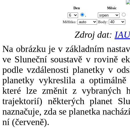
Den
Měsíc
.
Měřítko:
Body
:
Zdroj dat:
IAU
Na obrázku je v základním nastav
ve Sluneční soustavě v rovině ek
podle vzdálenosti planetky v odsl
planetky vykreslila a optimálně
které lze změnit z vybraných h
trajektorií) některých planet Sl
naznačuje, zda se planetka nacház
ní (červeně).