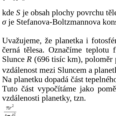
kde
S
je obsah plochy povrchu těl
σ
je Stefanova-Boltzmannova kons
Uvažujeme, že planetka i fotosfér
černá tělesa. Označíme teplotu 
Slunce
R
(696 tisíc km), poloměr
vzdálenost mezi Sluncem a plane
Na planetku dopadá část tepelnéh
Tuto část vypočítáme jako pomě
vzdálenosti planetky, tzn.