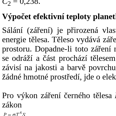
C
= 0,238.
2
Výpočet efektivní teploty plan
Sálání (záření) je přirozená vla
energie tělesa. Těleso vydává zá
prostoru. Dopadne-li toto záření n
se odráží a část prochází tělesem
závisí na jakosti a barvě povrch
žádné hmotné prostředí, jde o ele
Pro výkon záření černého tělesa
zákon