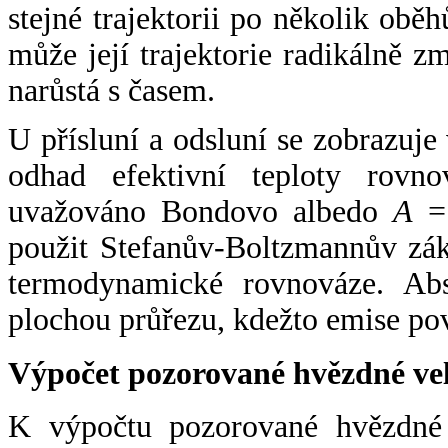
stejné trajektorii po několik oběh
může její trajektorie radikálně zm
narůstá s časem.
U přísluní a odsluní se zobrazuje
odhad efektivní teploty rovno
uvažováno Bondovo albedo
A
= 
použit Stefanův-Boltzmannův zák
termodynamické rovnováze. Abs
plochou průřezu, kdežto emise po
Výpočet pozorované hvězdné ve
K výpočtu pozorované hvězdné v