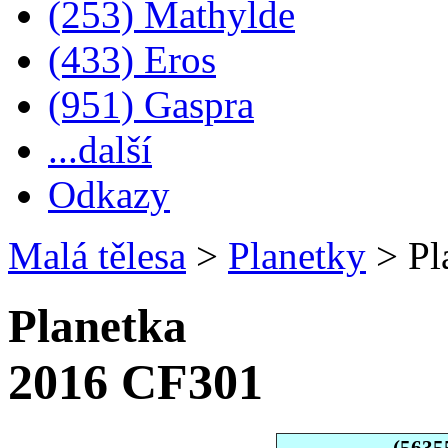
(253) Mathylde
(433) Eros
(951) Gaspra
...další
Odkazy
Malá tělesa
>
Planetky
>
Pl
Planetka
2016 CF301
(5635