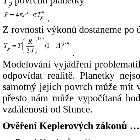
T
povrchu planetky
p
.
Z rovnosti výkonů dostaneme po 
.
Modelování vyjádření problemati
odpovídat realitě. Planetky nejso
samotný jejich povrch může mít v
přesto nám může vypočítaná hodn
vzdálenosti od Slunce.
Ověření Keplerových zákonů …