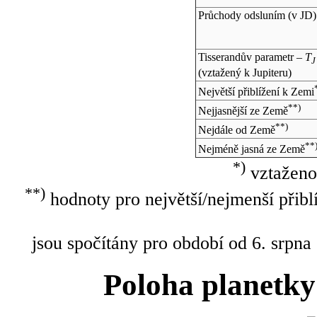
Průchody odsluním (v
JD
)
Tisserandův parametr –
T
J
(vztažený k Jupiteru)
Největší přiblížení k Zemi
**)
Nejjasnější ze Země
**)
Nejdále od Země
**
Nejméně jasná ze Země
*)
vztaženo
**)
hodnoty pro největší/nejmenší přibl
jsou spočítány pro období od 6. srpna
Poloha planetky