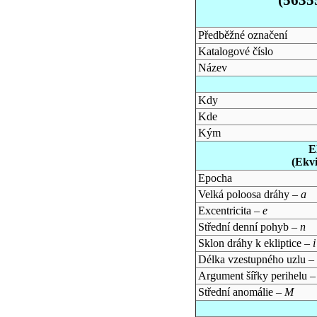
Předběžné označení
Katalogové číslo
Název
Kdy
Kde
Kým
E
(Ekv
Epocha
Velká poloosa dráhy –
a
Excentricita –
e
Střední denní pohyb –
n
Sklon dráhy k ekliptice –
i
Délka vzestupného uzlu –
Argument šířky perihelu 
Střední anomálie –
M