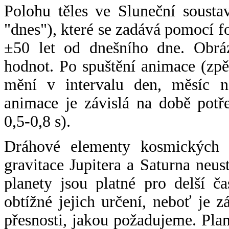
Polohu těles ve Sluneční sousta
"dnes"), které se zadává pomocí 
±50 let od dnešního dne. Obráz
hodnot. Po spuštění animace (zpě
mění v intervalu den, měsíc ne
animace je závislá na době potř
0,5-0,8 s).
Dráhové elementy kosmických t
gravitace Jupitera a Saturna neu
planety jsou platné pro delší č
obtížné jejich určení, neboť je 
přesnosti, jakou požadujeme. Pla