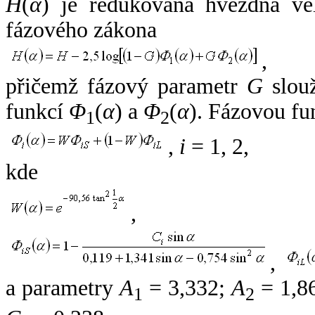
H
(
α
) je redukovaná hvězdná vel
fázového zákona
,
přičemž fázový parametr
G
slouž
funkcí
Φ
(
α
) a
Φ
(
α
). Fázovou fu
1
2
,
i
= 1, 2,
kde
,
,
a parametry
A
= 3,332;
A
= 1,8
1
2