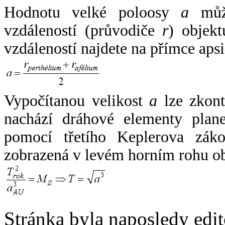
Hodnotu velké poloosy
a
může
vzdáleností (průvodiče
r
) objekt
vzdáleností najdete na přímce apsi
Vypočítanou velikost
a
lze zkont
nachází dráhové elementy plane
pomocí třetího Keplerova zák
zobrazená v levém horním rohu o
Stránka byla naposledy edi