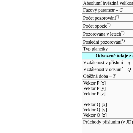
Absolutní hvězdná velikos
Fázový parametr –
G
*)
Počet pozorování
*)
Počet opozic
*)
Pozorována v letech
*)
Poslední pozorování
Typ planetky
Odvozené údaje z 
Vzdálenost v přísluní –
q
Vzdálenost v odsluní –
Q
Oběžná doba –
T
Vektor P [x]
Vektor P [y]
Vektor P [z]
Vektor Q [x]
Vektor Q [y]
Vektor Q [z]
Průchody přísluním (v
JD
)