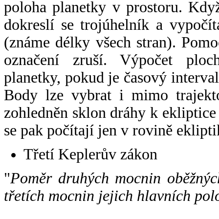
poloha planetky v prostoru. Kdy
dokreslí se trojúhelník a vypoč
(známe délky všech stran). Pomo
označení zruší. Výpočet ploch
planetky, pokud je časový interval
Body lze vybrat i mimo trajekto
zohledněn sklon dráhy k ekliptice
se pak počítají jen v rovině eklipti
Třetí Keplerův zákon
"
Poměr druhých mocnin oběžných
třetích mocnin jejich hlavních pol