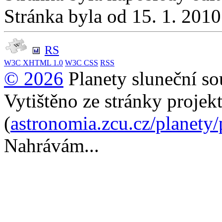
Stránka byla od 15. 1. 201
RS
W3C
XHTML 1.0
W3C
CSS
RSS
© 2026
Planety sluneční so
Vytištěno ze stránky projek
(
astronomia.zcu.cz/planety
Nahrávám...