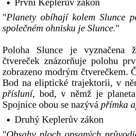
První Keplerův zákon
"
Planety obíhají kolem Slunce p
společném ohnisku je Slunce.
"
Poloha Slunce je vyznačena 
čtvereček znázorňuje polohu pr
zobrazeno modrým čtverečkem. Če
Bod na eliptické trajektorii, v n
přísluní
, bod, v němž je planet
Spojnice obou se nazývá
přímka a
Druhý Keplerův zákon
"
Obsahy ploch opsaných průvodič