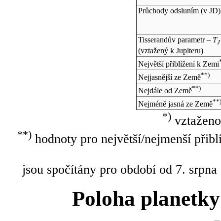
Průchody odsluním (v
JD
)
Tisserandův parametr –
T
J
(vztažený k Jupiteru)
Největší přiblížení k Zemi
**)
Nejjasnější ze Země
**)
Nejdále od Země
**
Nejméně jasná ze Země
*)
vztaženo
**)
hodnoty pro největší/nejmenší přibl
jsou spočítány pro období od 7. srpna
Poloha planetky