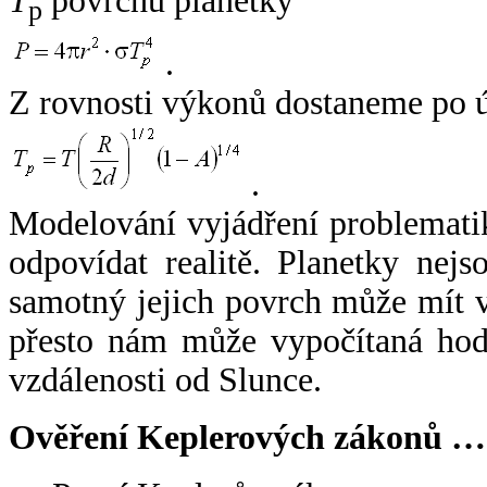
T
povrchu planetky
p
.
Z rovnosti výkonů dostaneme po 
.
Modelování vyjádření problemati
odpovídat realitě. Planetky nejso
samotný jejich povrch může mít v
přesto nám může vypočítaná hodn
vzdálenosti od Slunce.
Ověření Keplerových zákonů …