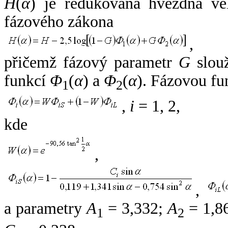
H
(
α
) je redukovaná hvězdná vel
fázového zákona
,
přičemž fázový parametr
G
slouž
funkcí
Φ
(
α
) a
Φ
(
α
). Fázovou fu
1
2
,
i
= 1, 2,
kde
,
,
a parametry
A
= 3,332;
A
= 1,8
1
2