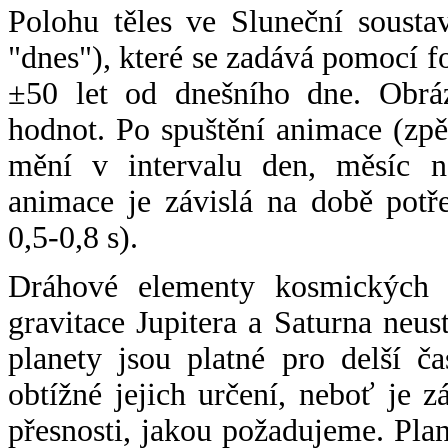
Polohu těles ve Sluneční sousta
"dnes"), které se zadává pomocí 
±50 let od dnešního dne. Obráz
hodnot. Po spuštění animace (zpě
mění v intervalu den, měsíc ne
animace je závislá na době potř
0,5-0,8 s).
Dráhové elementy kosmických t
gravitace Jupitera a Saturna neu
planety jsou platné pro delší č
obtížné jejich určení, neboť je 
přesnosti, jakou požadujeme. Pla