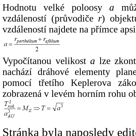
Hodnotu velké poloosy
a
může
vzdáleností (průvodiče
r
) objekt
vzdáleností najdete na přímce apsi
Vypočítanou velikost
a
lze zkont
nachází dráhové elementy plane
pomocí třetího Keplerova zák
zobrazená v levém horním rohu o
Stránka byla naposledy edi