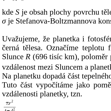
kde
S
je obsah plochy povrchu těl
σ
je Stefanova-Boltzmannova kons
Uvažujeme, že planetka i fotosfér
černá tělesa. Označíme teplotu 
Slunce
R
(696 tisíc km), poloměr
vzdálenost mezi Sluncem a plane
Na planetku dopadá část tepelnéh
Tuto část vypočítáme jako pomě
vzdálenosti planetky, tzn.