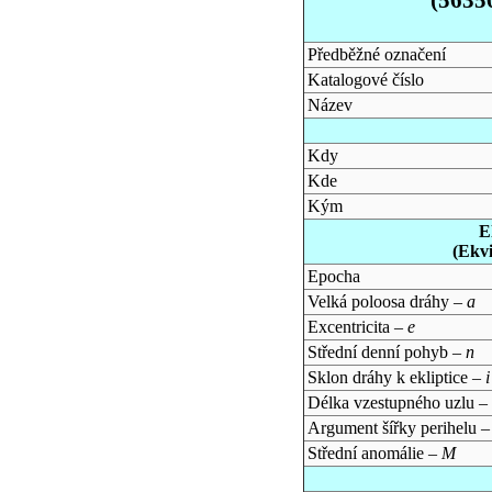
Předběžné označení
Katalogové číslo
Název
Kdy
Kde
Kým
E
(Ekv
Epocha
Velká poloosa dráhy –
a
Excentricita –
e
Střední denní pohyb –
n
Sklon dráhy k ekliptice –
i
Délka vzestupného uzlu –
Argument šířky perihelu 
Střední anomálie –
M