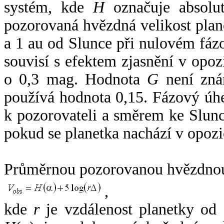
systém, kde
H
označuje absolut
pozorovaná hvězdná velikost plan
a 1 au od Slunce při nulovém fá
souvisí s efektem zjasnění v opoz
o 0,3 mag. Hodnota
G
není zná
používá hodnota 0,15. Fázový úh
k pozorovateli a směrem ke Slunc
pokud se planetka nachází v opozi
Průměrnou pozorovanou hvězdnou 
,
kde
r
je vzdálenost planetky od