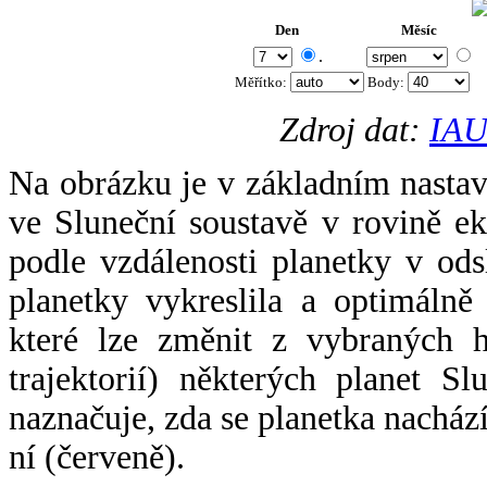
Den
Měsíc
.
Měřítko:
Body
:
Zdroj dat:
IAU
Na obrázku je v základním nastav
ve Sluneční soustavě v rovině ek
podle vzdálenosti planetky v odsl
planetky vykreslila a optimálně
které lze změnit z vybraných h
trajektorií) některých planet Sl
naznačuje, zda se planetka nacház
ní (červeně).