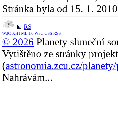
Stránka byla od 15. 1. 201
RS
W3C
XHTML 1.0
W3C
CSS
RSS
© 2026
Planety sluneční so
Vytištěno ze stránky projek
(
astronomia.zcu.cz/planety
Nahrávám...