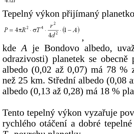
Tepelný výkon přijímaný planetko
,
kde
A
je Bondovo albedo, uvaž
odrazivosti) planetek se obecně
albedo (0,02 až 0,07) má 78 % z
než 25 km. Střední albedo (0,08 
albedo (0,13 až 0,28) má 18 % pla
Tento tepelný výkon vyzařuje po
rychlého otáčení a dobré tepelné