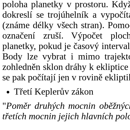
poloha planetky v prostoru. Kdy
dokreslí se trojúhelník a vypoč
(známe délky všech stran). Pomo
označení zruší. Výpočet ploch
planetky, pokud je časový interval
Body lze vybrat i mimo trajekto
zohledněn sklon dráhy k ekliptice
se pak počítají jen v rovině eklipti
Třetí Keplerův zákon
"
Poměr druhých mocnin oběžných
třetích mocnin jejich hlavních pol