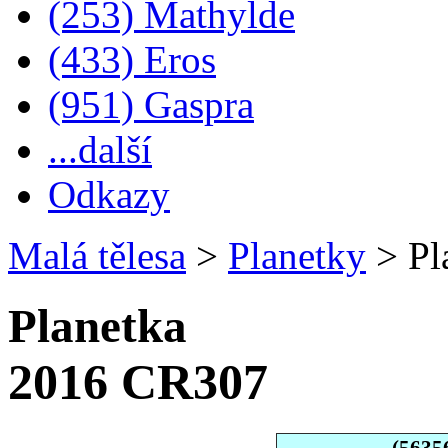
(253) Mathylde
(433) Eros
(951) Gaspra
...další
Odkazy
Malá tělesa
>
Planetky
>
Pl
Planetka
2016 CR307
(5635