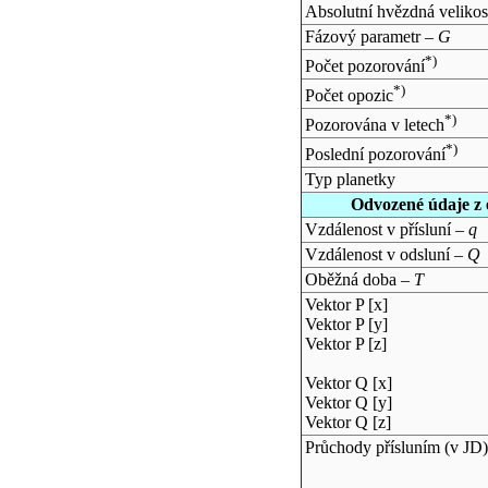
Absolutní hvězdná velikos
Fázový parametr –
G
*)
Počet pozorování
*)
Počet opozic
*)
Pozorována v letech
*)
Poslední pozorování
Typ planetky
Odvozené údaje z 
Vzdálenost v přísluní –
q
Vzdálenost v odsluní –
Q
Oběžná doba –
T
Vektor P [x]
Vektor P [y]
Vektor P [z]
Vektor Q [x]
Vektor Q [y]
Vektor Q [z]
Průchody přísluním (v
JD
)