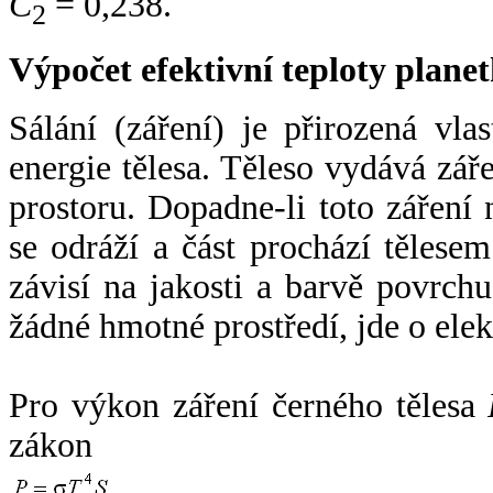
C
= 0,238.
2
Výpočet efektivní teploty plan
Sálání (záření) je přirozená vla
energie tělesa. Těleso vydává zá
prostoru. Dopadne-li toto záření n
se odráží a část prochází tělesem
závisí na jakosti a barvě povrch
žádné hmotné prostředí, jde o ele
Pro výkon záření černého tělesa
zákon