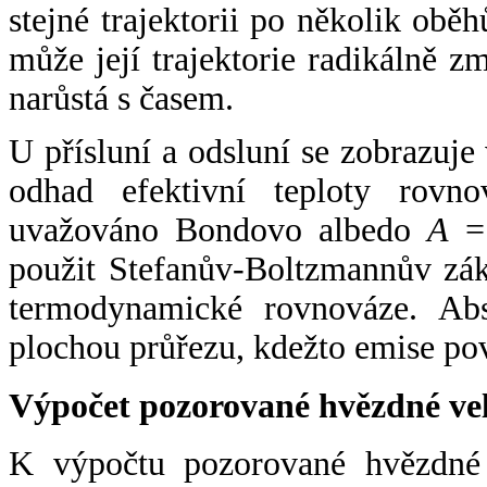
stejné trajektorii po několik oběh
může její trajektorie radikálně zm
narůstá s časem.
U přísluní a odsluní se zobrazuje
odhad efektivní teploty rovno
uvažováno Bondovo albedo
A
= 
použit Stefanův-Boltzmannův zák
termodynamické rovnováze. Abs
plochou průřezu, kdežto emise po
Výpočet pozorované hvězdné ve
K výpočtu pozorované hvězdné v