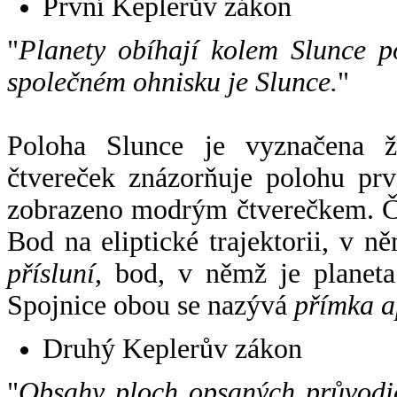
První Keplerův zákon
"
Planety obíhají kolem Slunce p
společném ohnisku je Slunce.
"
Poloha Slunce je vyznačena 
čtvereček znázorňuje polohu pr
zobrazeno modrým čtverečkem. Če
Bod na eliptické trajektorii, v n
přísluní
, bod, v němž je planet
Spojnice obou se nazývá
přímka a
Druhý Keplerův zákon
"
Obsahy ploch opsaných průvodič