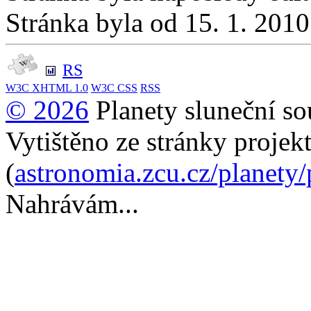
Stránka byla od 15. 1. 201
RS
W3C
XHTML 1.0
W3C
CSS
RSS
© 2026
Planety sluneční so
Vytištěno ze stránky projek
(
astronomia.zcu.cz/planety
Nahrávám...