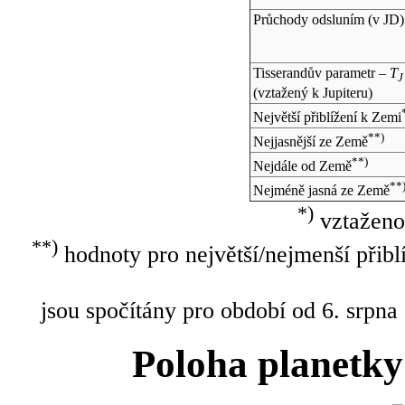
Průchody odsluním (v
JD
)
Tisserandův parametr –
T
J
(vztažený k Jupiteru)
Největší přiblížení k Zemi
**)
Nejjasnější ze Země
**)
Nejdále od Země
**
Nejméně jasná ze Země
*)
vztaženo
**)
hodnoty pro největší/nejmenší přibl
jsou spočítány pro období od 6. srpna
Poloha planetky