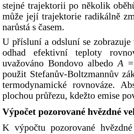
stejné trajektorii po několik oběh
může její trajektorie radikálně zm
narůstá s časem.
U přísluní a odsluní se zobrazuje
odhad efektivní teploty rovno
uvažováno Bondovo albedo
A
= 
použit Stefanův-Boltzmannův zák
termodynamické rovnováze. Abs
plochou průřezu, kdežto emise po
Výpočet pozorované hvězdné ve
K výpočtu pozorované hvězdné v