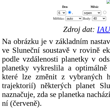
Den
Měsíc
.
Měřítko:
Body
:
Zdroj dat:
IAU
Na obrázku je v základním nastav
ve Sluneční soustavě v rovině ek
podle vzdálenosti planetky v odsl
planetky vykreslila a optimálně
které lze změnit z vybraných h
trajektorií) některých planet Sl
naznačuje, zda se planetka nacház
ní (červeně).