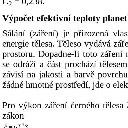
C
= 0,238.
2
Výpočet efektivní teploty plan
Sálání (záření) je přirozená vla
energie tělesa. Těleso vydává zá
prostoru. Dopadne-li toto záření n
se odráží a část prochází tělesem
závisí na jakosti a barvě povrch
žádné hmotné prostředí, jde o ele
Pro výkon záření černého tělesa
zákon