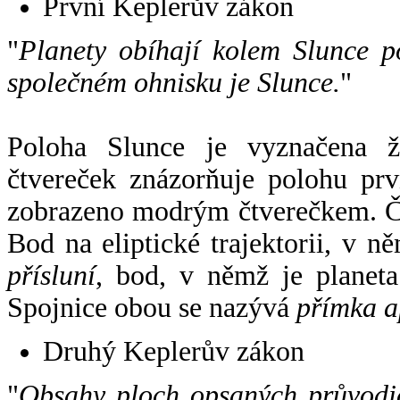
První Keplerův zákon
"
Planety obíhají kolem Slunce p
společném ohnisku je Slunce.
"
Poloha Slunce je vyznačena 
čtvereček znázorňuje polohu pr
zobrazeno modrým čtverečkem. Če
Bod na eliptické trajektorii, v n
přísluní
, bod, v němž je planet
Spojnice obou se nazývá
přímka a
Druhý Keplerův zákon
"
Obsahy ploch opsaných průvodič