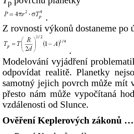
T
povrchu planetky
p
.
Z rovnosti výkonů dostaneme po 
.
Modelování vyjádření problemati
odpovídat realitě. Planetky nejso
samotný jejich povrch může mít v
přesto nám může vypočítaná hodn
vzdálenosti od Slunce.
Ověření Keplerových zákonů …