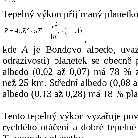
Tepelný výkon přijímaný planetko
,
kde
A
je Bondovo albedo, uvaž
odrazivosti) planetek se obecně
albedo (0,02 až 0,07) má 78 % z
než 25 km. Střední albedo (0,08 
albedo (0,13 až 0,28) má 18 % pla
Tento tepelný výkon vyzařuje po
rychlého otáčení a dobré tepelné