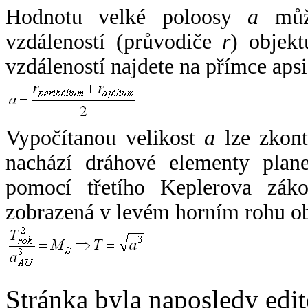
Hodnotu velké poloosy
a
může
vzdáleností (průvodiče
r
) objekt
vzdáleností najdete na přímce apsi
Vypočítanou velikost
a
lze zkont
nachází dráhové elementy plane
pomocí třetího Keplerova zák
zobrazená v levém horním rohu o
Stránka byla naposledy edi