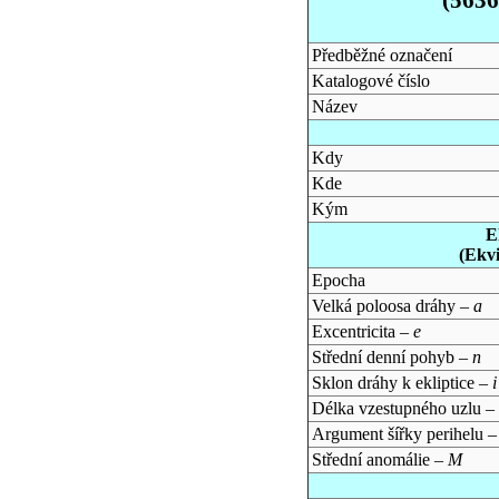
Předběžné označení
Katalogové číslo
Název
Kdy
Kde
Kým
E
(Ekv
Epocha
Velká poloosa dráhy –
a
Excentricita –
e
Střední denní pohyb –
n
Sklon dráhy k ekliptice –
i
Délka vzestupného uzlu –
Argument šířky perihelu 
Střední anomálie –
M