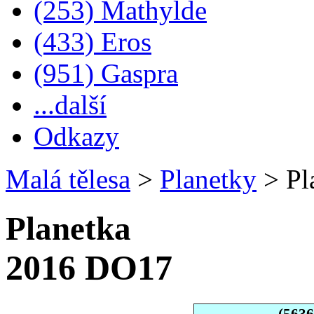
(253) Mathylde
(433) Eros
(951) Gaspra
...další
Odkazy
Malá tělesa
>
Planetky
>
Pl
Planetka
2016 DO17
(563