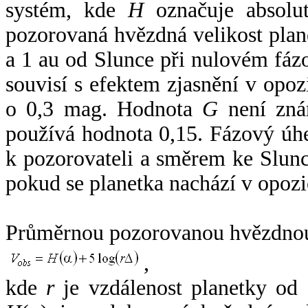
systém, kde
H
označuje absolut
pozorovaná hvězdná velikost plan
a 1 au od Slunce při nulovém fá
souvisí s efektem zjasnění v opoz
o 0,3 mag. Hodnota
G
není zná
používá hodnota 0,15. Fázový úh
k pozorovateli a směrem ke Slunc
pokud se planetka nachází v opozi
Průměrnou pozorovanou hvězdnou 
,
kde
r
je vzdálenost planetky od