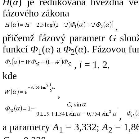
H
(
α
) je redukovaná hvězdná vel
fázového zákona
,
přičemž fázový parametr
G
slouž
funkcí
Φ
(
α
) a
Φ
(
α
). Fázovou fu
1
2
,
i
= 1, 2,
kde
,
,
a parametry
A
= 3,332;
A
= 1,8
1
2