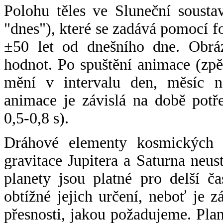
Polohu těles ve Sluneční sousta
"dnes"), které se zadává pomocí 
±50 let od dnešního dne. Obráz
hodnot. Po spuštění animace (zpě
mění v intervalu den, měsíc ne
animace je závislá na době potř
0,5-0,8 s).
Dráhové elementy kosmických t
gravitace Jupitera a Saturna neu
planety jsou platné pro delší č
obtížné jejich určení, neboť je 
přesnosti, jakou požadujeme. Pla