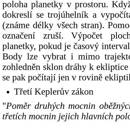
poloha planetky v prostoru. Kdy
dokreslí se trojúhelník a vypoč
(známe délky všech stran). Pomo
označení zruší. Výpočet ploch
planetky, pokud je časový interval
Body lze vybrat i mimo trajekto
zohledněn sklon dráhy k ekliptice
se pak počítají jen v rovině eklipti
Třetí Keplerův zákon
"
Poměr druhých mocnin oběžných
třetích mocnin jejich hlavních pol