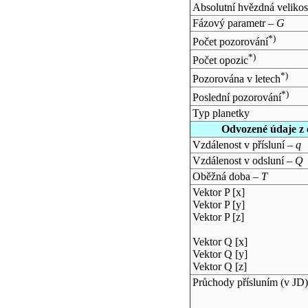
Absolutní hvězdná velikos
Fázový parametr –
G
*)
Počet pozorování
*)
Počet opozic
*)
Pozorována v letech
*)
Poslední pozorování
Typ planetky
Odvozené údaje z 
Vzdálenost v přísluní –
q
Vzdálenost v odsluní –
Q
Oběžná doba –
T
Vektor P [x]
Vektor P [y]
Vektor P [z]
Vektor Q [x]
Vektor Q [y]
Vektor Q [z]
Průchody přísluním (v
JD
)