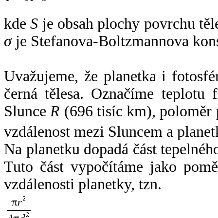
kde
S
je obsah plochy povrchu těl
σ
je Stefanova-Boltzmannova kons
Uvažujeme, že planetka i fotosfér
černá tělesa. Označíme teplotu 
Slunce
R
(696 tisíc km), poloměr
vzdálenost mezi Sluncem a plane
Na planetku dopadá část tepelnéh
Tuto část vypočítáme jako pomě
vzdálenosti planetky, tzn.