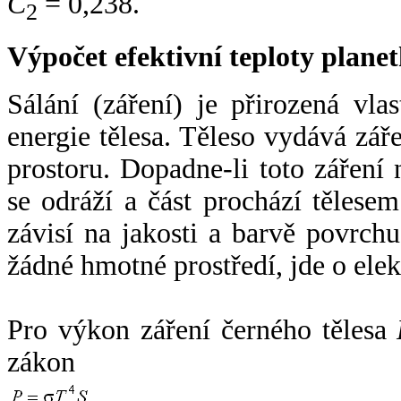
C
= 0,238.
2
Výpočet efektivní teploty plan
Sálání (záření) je přirozená vla
energie tělesa. Těleso vydává zá
prostoru. Dopadne-li toto záření n
se odráží a část prochází tělesem
závisí na jakosti a barvě povrch
žádné hmotné prostředí, jde o ele
Pro výkon záření černého tělesa
zákon