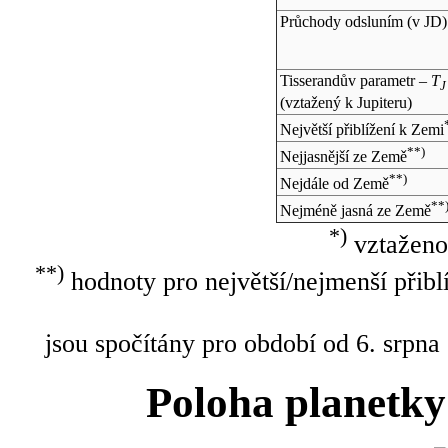
Průchody odsluním (v
JD
)
Tisserandův parametr –
T
J
(vztažený k Jupiteru)
Největší přiblížení k Zemi
**)
Nejjasnější ze Země
**)
Nejdále od Země
**
Nejméně jasná ze Země
*)
vztaženo
**)
hodnoty pro největší/nejmenší přibl
jsou spočítány pro období od 6. srpna
Poloha planetky