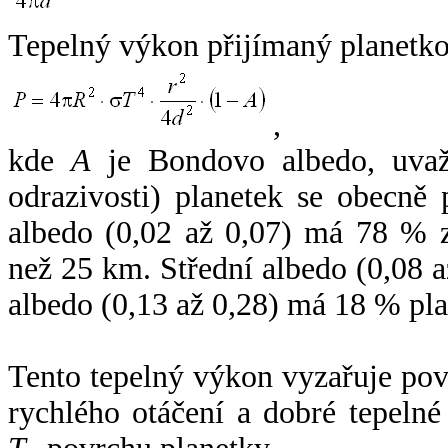
Tepelný výkon přijímaný planetko
,
kde
A
je Bondovo albedo, uvaž
odrazivosti) planetek se obecně
albedo (0,02 až 0,07) má 78 % z
než 25 km. Střední albedo (0,08 
albedo (0,13 až 0,28) má 18 % pla
Tento tepelný výkon vyzařuje po
rychlého otáčení a dobré tepelné