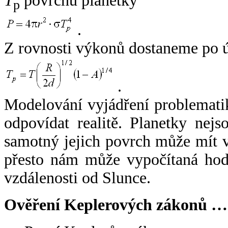
T
povrchu planetky
p
.
Z rovnosti výkonů dostaneme po 
.
Modelování vyjádření problemati
odpovídat realitě. Planetky nejso
samotný jejich povrch může mít v
přesto nám může vypočítaná hodn
vzdálenosti od Slunce.
Ověření Keplerových zákonů …