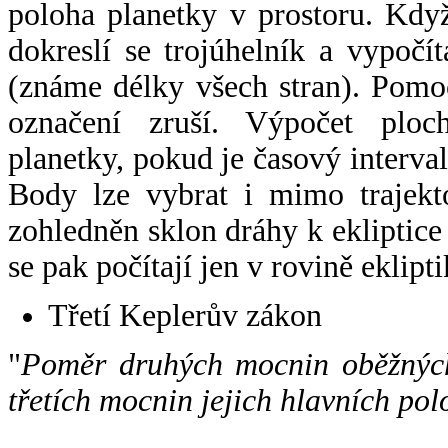
poloha planetky v prostoru. Kdy
dokreslí se trojúhelník a vypoč
(známe délky všech stran). Pomo
označení zruší. Výpočet ploch
planetky, pokud je časový interval
Body lze vybrat i mimo trajekto
zohledněn sklon dráhy k ekliptice
se pak počítají jen v rovině eklipti
Třetí Keplerův zákon
"
Poměr druhých mocnin oběžných
třetích mocnin jejich hlavních pol