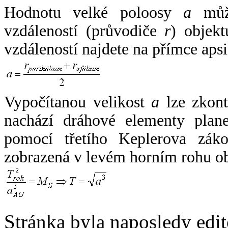
Hodnotu velké poloosy
a
může
vzdáleností (průvodiče
r
) objekt
vzdáleností najdete na přímce apsi
Vypočítanou velikost
a
lze zkont
nachází dráhové elementy plane
pomocí třetího Keplerova zák
zobrazená v levém horním rohu o
Stránka byla naposledy edi