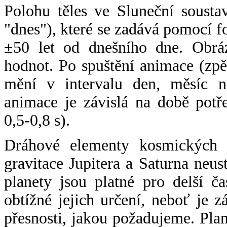
Polohu těles ve Sluneční sousta
"dnes"), které se zadává pomocí 
±50 let od dnešního dne. Obráz
hodnot. Po spuštění animace (zpě
mění v intervalu den, měsíc ne
animace je závislá na době potř
0,5-0,8 s).
Dráhové elementy kosmických t
gravitace Jupitera a Saturna neu
planety jsou platné pro delší č
obtížné jejich určení, neboť je 
přesnosti, jakou požadujeme. Pla