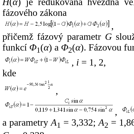
H
(
α
) je redukovaná hvězdná vel
fázového zákona
,
přičemž fázový parametr
G
slouž
funkcí
Φ
(
α
) a
Φ
(
α
). Fázovou fu
1
2
,
i
= 1, 2,
kde
,
,
a parametry
A
= 3,332;
A
= 1,8
1
2