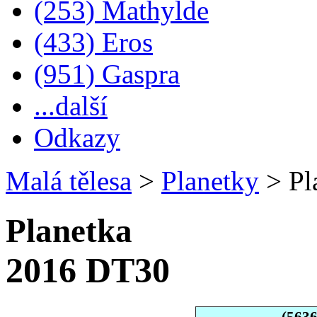
(253) Mathylde
(433) Eros
(951) Gaspra
...další
Odkazy
Malá tělesa
>
Planetky
>
Pl
Planetka
2016 DT30
(563