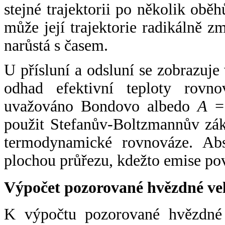
stejné trajektorii po několik oběh
může její trajektorie radikálně zm
narůstá s časem.
U přísluní a odsluní se zobrazuje
odhad efektivní teploty rovno
uvažováno Bondovo albedo
A
= 
použit Stefanův-Boltzmannův zák
termodynamické rovnováze. Abs
plochou průřezu, kdežto emise po
Výpočet pozorované hvězdné ve
K výpočtu pozorované hvězdné v