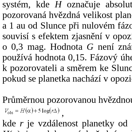
systém, kde
H
označuje absolut
pozorovaná hvězdná velikost plan
a 1 au od Slunce při nulovém fá
souvisí s efektem zjasnění v opoz
o 0,3 mag. Hodnota
G
není zná
používá hodnota 0,15. Fázový úh
k pozorovateli a směrem ke Slunc
pokud se planetka nachází v opozi
Průměrnou pozorovanou hvězdnou 
,
kde
r
je vzdálenost planetky od