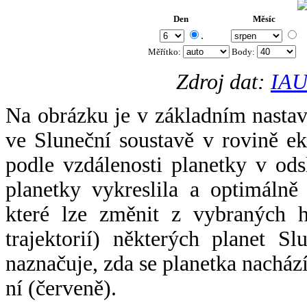
Den
Měsíc
.
Měřítko:
Body
:
Zdroj dat:
IAU
Na obrázku je v základním nastav
ve Sluneční soustavě v rovině ek
podle vzdálenosti planetky v odsl
planetky vykreslila a optimálně
které lze změnit z vybraných h
trajektorií) některých planet Sl
naznačuje, zda se planetka nacház
ní (červeně).