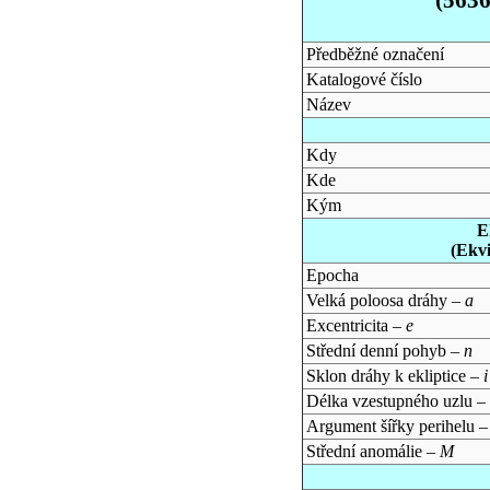
Předběžné označení
Katalogové číslo
Název
Kdy
Kde
Kým
E
(Ekv
Epocha
Velká poloosa dráhy –
a
Excentricita –
e
Střední denní pohyb –
n
Sklon dráhy k ekliptice –
i
Délka vzestupného uzlu –
Argument šířky perihelu 
Střední anomálie –
M