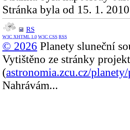
Stránka byla od 15. 1. 201
RS
W3C
XHTML 1.0
W3C
CSS
RSS
© 2026
Planety sluneční so
Vytištěno ze stránky projek
(
astronomia.zcu.cz/planety
Nahrávám...