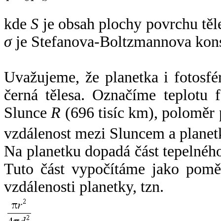
kde
S
je obsah plochy povrchu těl
σ
je Stefanova-Boltzmannova kons
Uvažujeme, že planetka i fotosfér
černá tělesa. Označíme teplotu 
Slunce
R
(696 tisíc km), poloměr
vzdálenost mezi Sluncem a plane
Na planetku dopadá část tepelnéh
Tuto část vypočítáme jako pomě
vzdálenosti planetky, tzn.