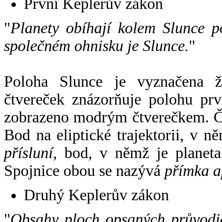
První Keplerův zákon
"
Planety obíhají kolem Slunce p
společném ohnisku je Slunce.
"
Poloha Slunce je vyznačena 
čtvereček znázorňuje polohu pr
zobrazeno modrým čtverečkem. Če
Bod na eliptické trajektorii, v n
přísluní
, bod, v němž je planet
Spojnice obou se nazývá
přímka a
Druhý Keplerův zákon
"
Obsahy ploch opsaných průvodič