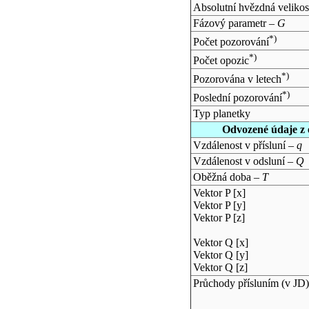
Absolutní hvězdná velikos
Fázový parametr –
G
*)
Počet pozorování
*)
Počet opozic
*)
Pozorována v letech
*)
Poslední pozorování
Typ planetky
Odvozené údaje z 
Vzdálenost v přísluní –
q
Vzdálenost v odsluní –
Q
Oběžná doba –
T
Vektor P [x]
Vektor P [y]
Vektor P [z]
Vektor Q [x]
Vektor Q [y]
Vektor Q [z]
Průchody přísluním (v
JD
)