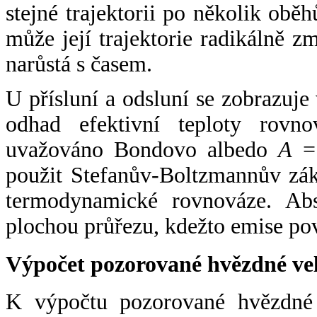
stejné trajektorii po několik oběh
může její trajektorie radikálně zm
narůstá s časem.
U přísluní a odsluní se zobrazuje
odhad efektivní teploty rovno
uvažováno Bondovo albedo
A
= 
použit Stefanův-Boltzmannův zák
termodynamické rovnováze. Abs
plochou průřezu, kdežto emise po
Výpočet pozorované hvězdné ve
K výpočtu pozorované hvězdné v