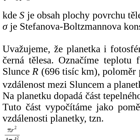
kde
S
je obsah plochy povrchu těl
σ
je Stefanova-Boltzmannova kons
Uvažujeme, že planetka i fotosfér
černá tělesa. Označíme teplotu 
Slunce
R
(696 tisíc km), poloměr
vzdálenost mezi Sluncem a plane
Na planetku dopadá část tepelnéh
Tuto část vypočítáme jako pomě
vzdálenosti planetky, tzn.