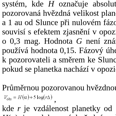
systém, kde
H
označuje absolut
pozorovaná hvězdná velikost plan
a 1 au od Slunce při nulovém fá
souvisí s efektem zjasnění v opoz
o 0,3 mag. Hodnota
G
není zná
používá hodnota 0,15. Fázový úh
k pozorovateli a směrem ke Slunc
pokud se planetka nachází v opozi
Průměrnou pozorovanou hvězdnou 
,
kde
r
je vzdálenost planetky od