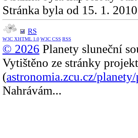
Stránka byla od 15. 1. 201
RS
W3C
XHTML 1.0
W3C
CSS
RSS
© 2026
Planety sluneční so
Vytištěno ze stránky projek
(
astronomia.zcu.cz/planety
Nahrávám...