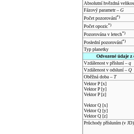
Absolutní hvězdná velikos
Fázový parametr –
G
*)
Počet pozorování
*)
Počet opozic
*)
Pozorována v letech
*)
Poslední pozorování
Typ planetky
Odvozené údaje z 
Vzdálenost v přísluní –
q
Vzdálenost v odsluní –
Q
Oběžná doba –
T
Vektor P [x]
Vektor P [y]
Vektor P [z]
Vektor Q [x]
Vektor Q [y]
Vektor Q [z]
Průchody přísluním (v
JD
)