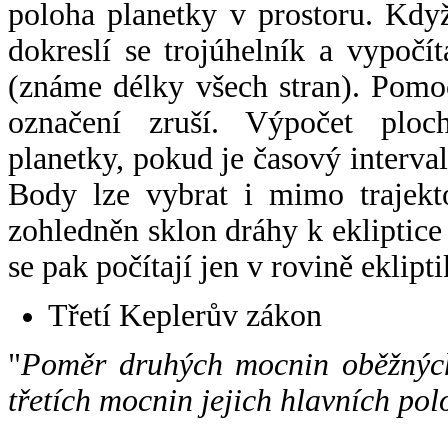
poloha planetky v prostoru. Kdy
dokreslí se trojúhelník a vypoč
(známe délky všech stran). Pomo
označení zruší. Výpočet ploch
planetky, pokud je časový interval
Body lze vybrat i mimo trajekto
zohledněn sklon dráhy k ekliptice
se pak počítají jen v rovině eklipti
Třetí Keplerův zákon
"
Poměr druhých mocnin oběžných
třetích mocnin jejich hlavních pol