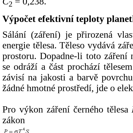
C
= 0,238.
2
Výpočet efektivní teploty plan
Sálání (záření) je přirozená vla
energie tělesa. Těleso vydává zá
prostoru. Dopadne-li toto záření n
se odráží a část prochází tělesem
závisí na jakosti a barvě povrch
žádné hmotné prostředí, jde o ele
Pro výkon záření černého tělesa
zákon