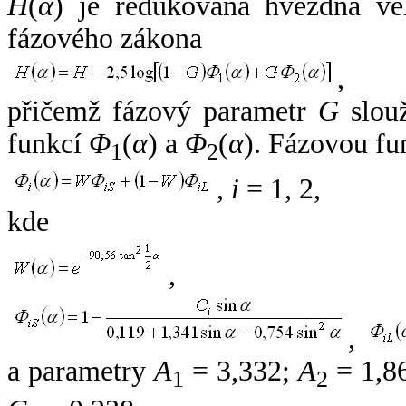
H
(
α
) je redukovaná hvězdná vel
fázového zákona
,
přičemž fázový parametr
G
slouž
funkcí
Φ
(
α
) a
Φ
(
α
). Fázovou fu
1
2
,
i
= 1, 2,
kde
,
,
a parametry
A
= 3,332;
A
= 1,8
1
2