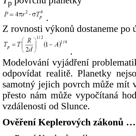
T
povrchu planetky
p
.
Z rovnosti výkonů dostaneme po 
.
Modelování vyjádření problemati
odpovídat realitě. Planetky nejso
samotný jejich povrch může mít v
přesto nám může vypočítaná hodn
vzdálenosti od Slunce.
Ověření Keplerových zákonů …