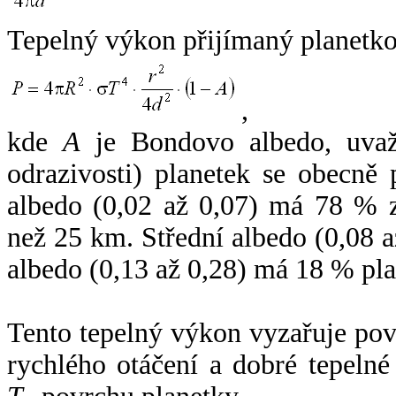
Tepelný výkon přijímaný planetko
,
kde
A
je Bondovo albedo, uvaž
odrazivosti) planetek se obecně
albedo (0,02 až 0,07) má 78 % z
než 25 km. Střední albedo (0,08 
albedo (0,13 až 0,28) má 18 % pla
Tento tepelný výkon vyzařuje po
rychlého otáčení a dobré tepelné