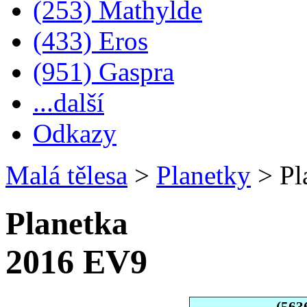
(253) Mathylde
(433) Eros
(951) Gaspra
...další
Odkazy
Malá tělesa
>
Planetky
>
Pl
Planetka
2016 EV9
(563