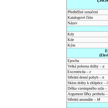
Předběžné označení
Katalogové číslo
Název
Kdy
Kde
Kým
E
(Ekv
Epocha
Velká poloosa dráhy –
a
Excentricita –
e
Střední denní pohyb –
n
Sklon dráhy k ekliptice –
i
Délka vzestupného uzlu –
Argument šířky perihelu 
Střední anomálie –
M