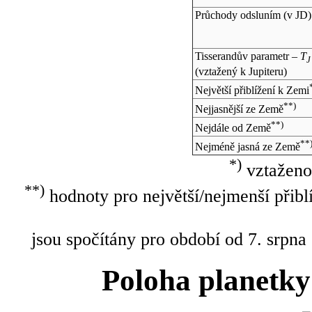
Průchody odsluním (v
JD
)
Tisserandův parametr –
T
J
(vztažený k Jupiteru)
Největší přiblížení k Zemi
**)
Nejjasnější ze Země
**)
Nejdále od Země
**
Nejméně jasná ze Země
*)
vztaženo
**)
hodnoty pro největší/nejmenší přibl
jsou spočítány pro období od 7. srpna
Poloha planetky