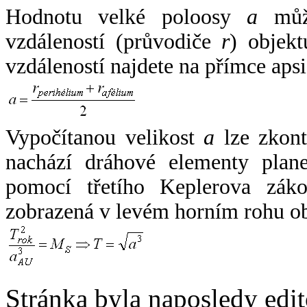
Hodnotu velké poloosy
a
může
vzdáleností (průvodiče
r
) objekt
vzdáleností najdete na přímce apsi
Vypočítanou velikost
a
lze zkont
nachází dráhové elementy plane
pomocí třetího Keplerova zák
zobrazená v levém horním rohu o
Stránka byla naposledy edi