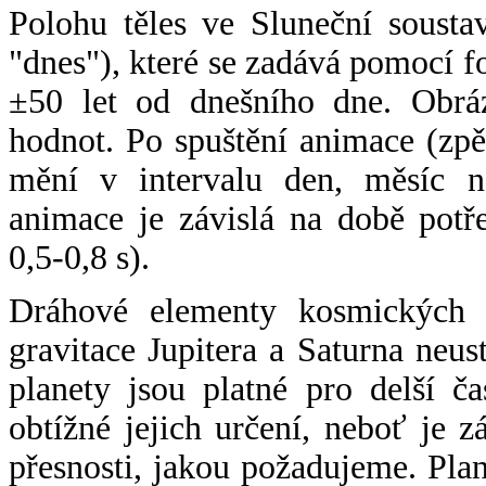
Polohu těles ve Sluneční sousta
"dnes"), které se zadává pomocí 
±50 let od dnešního dne. Obráz
hodnot. Po spuštění animace (zpě
mění v intervalu den, měsíc ne
animace je závislá na době potř
0,5-0,8 s).
Dráhové elementy kosmických t
gravitace Jupitera a Saturna neu
planety jsou platné pro delší č
obtížné jejich určení, neboť je 
přesnosti, jakou požadujeme. Pla