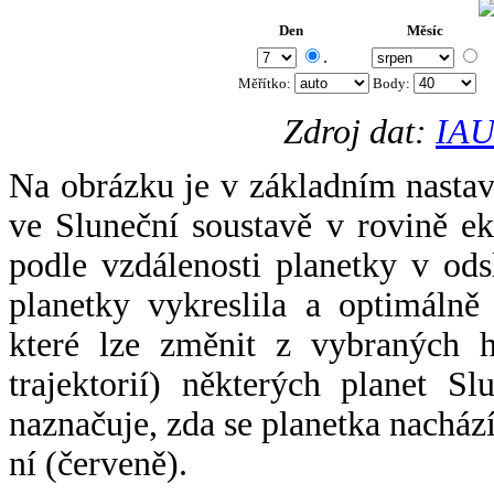
Den
Měsíc
.
Měřítko:
Body
:
Zdroj dat:
IAU
Na obrázku je v základním nastav
ve Sluneční soustavě v rovině ek
podle vzdálenosti planetky v odsl
planetky vykreslila a optimálně
které lze změnit z vybraných h
trajektorií) některých planet Sl
naznačuje, zda se planetka nacház
ní (červeně).