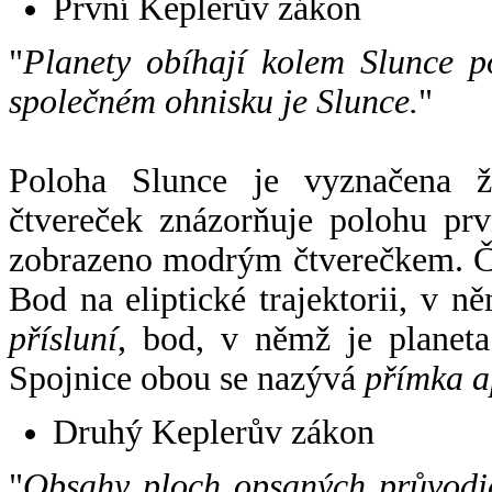
První Keplerův zákon
"
Planety obíhají kolem Slunce p
společném ohnisku je Slunce.
"
Poloha Slunce je vyznačena 
čtvereček znázorňuje polohu pr
zobrazeno modrým čtverečkem. Če
Bod na eliptické trajektorii, v n
přísluní
, bod, v němž je planet
Spojnice obou se nazývá
přímka a
Druhý Keplerův zákon
"
Obsahy ploch opsaných průvodič