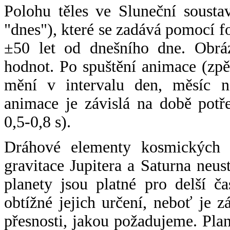
Polohu těles ve Sluneční sousta
"dnes"), které se zadává pomocí 
±50 let od dnešního dne. Obráz
hodnot. Po spuštění animace (zpě
mění v intervalu den, měsíc ne
animace je závislá na době potř
0,5-0,8 s).
Dráhové elementy kosmických t
gravitace Jupitera a Saturna neu
planety jsou platné pro delší č
obtížné jejich určení, neboť je 
přesnosti, jakou požadujeme. Pla