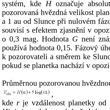
systém, kde
H
označuje absolut
pozorovaná hvězdná velikost plan
a 1 au od Slunce při nulovém fá
souvisí s efektem zjasnění v opoz
o 0,3 mag. Hodnota
G
není zná
používá hodnota 0,15. Fázový úh
k pozorovateli a směrem ke Slunc
pokud se planetka nachází v opozi
Průměrnou pozorovanou hvězdnou 
,
kde
r
je vzdálenost planetky od