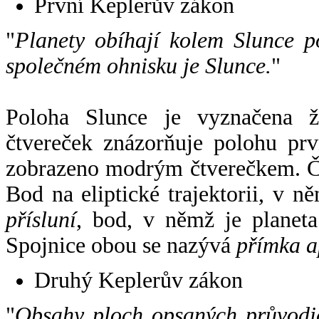
První Keplerův zákon
"
Planety obíhají kolem Slunce p
společném ohnisku je Slunce.
"
Poloha Slunce je vyznačena 
čtvereček znázorňuje polohu pr
zobrazeno modrým čtverečkem. Če
Bod na eliptické trajektorii, v n
přísluní
, bod, v němž je planet
Spojnice obou se nazývá
přímka a
Druhý Keplerův zákon
"
Obsahy ploch opsaných průvodič