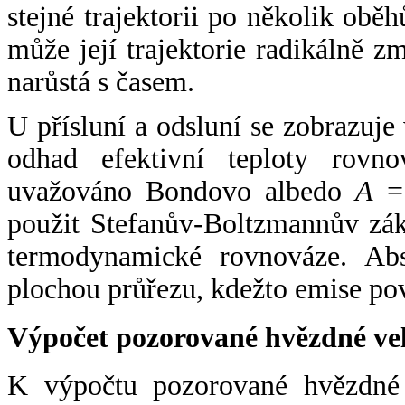
stejné trajektorii po několik oběh
může její trajektorie radikálně zm
narůstá s časem.
U přísluní a odsluní se zobrazuje
odhad efektivní teploty rovno
uvažováno Bondovo albedo
A
= 
použit Stefanův-Boltzmannův zák
termodynamické rovnováze. Abs
plochou průřezu, kdežto emise po
Výpočet pozorované hvězdné ve
K výpočtu pozorované hvězdné v