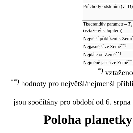
Průchody odsluním (v
JD
)
Tisserandův parametr –
T
J
(vztažený k Jupiteru)
Největší přiblížení k Zemi
**)
Nejjasnější ze Země
**)
Nejdále od Země
**
Nejméně jasná ze Země
*)
vztaženo
**)
hodnoty pro největší/nejmenší přibl
jsou spočítány pro období od 6. srpna
Poloha planetky