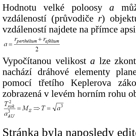
Hodnotu velké poloosy
a
může
vzdáleností (průvodiče
r
) objekt
vzdáleností najdete na přímce apsi
Vypočítanou velikost
a
lze zkont
nachází dráhové elementy plane
pomocí třetího Keplerova zák
zobrazená v levém horním rohu o
Stránka byla naposledy edi