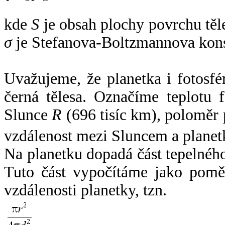
kde
S
je obsah plochy povrchu těl
σ
je Stefanova-Boltzmannova kons
Uvažujeme, že planetka i fotosfér
černá tělesa. Označíme teplotu 
Slunce
R
(696 tisíc km), poloměr
vzdálenost mezi Sluncem a plane
Na planetku dopadá část tepelnéh
Tuto část vypočítáme jako pomě
vzdálenosti planetky, tzn.