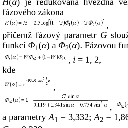
H
(
α
) je redukovaná hvězdná vel
fázového zákona
,
přičemž fázový parametr
G
slouž
funkcí
Φ
(
α
) a
Φ
(
α
). Fázovou fu
1
2
,
i
= 1, 2,
kde
,
,
a parametry
A
= 3,332;
A
= 1,8
1
2