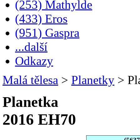
(253) Mathylde
(433) Eros
(951) Gaspra
...další
Odkazy
Malá tělesa
>
Planetky
>
Pl
Planetka
2016 EH70
(563