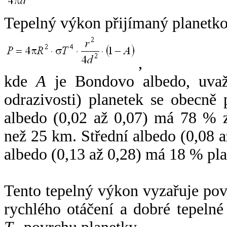
Tepelný výkon přijímaný planetko
,
kde
A
je Bondovo albedo, uvaž
odrazivosti) planetek se obecně
albedo (0,02 až 0,07) má 78 % z
než 25 km. Střední albedo (0,08 
albedo (0,13 až 0,28) má 18 % pla
Tento tepelný výkon vyzařuje po
rychlého otáčení a dobré tepelné