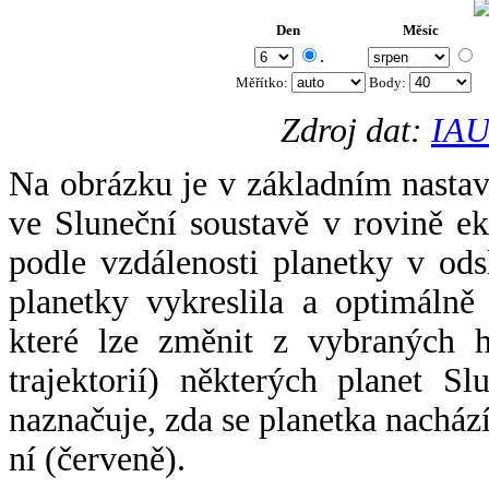
Den
Měsíc
.
Měřítko:
Body
:
Zdroj dat:
IAU
Na obrázku je v základním nastav
ve Sluneční soustavě v rovině ek
podle vzdálenosti planetky v odsl
planetky vykreslila a optimálně
které lze změnit z vybraných h
trajektorií) některých planet Sl
naznačuje, zda se planetka nacház
ní (červeně).