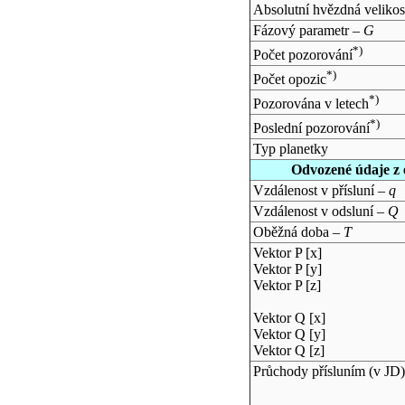
Absolutní hvězdná velikos
Fázový parametr –
G
*)
Počet pozorování
*)
Počet opozic
*)
Pozorována v letech
*)
Poslední pozorování
Typ planetky
Odvozené údaje z 
Vzdálenost v přísluní –
q
Vzdálenost v odsluní –
Q
Oběžná doba –
T
Vektor P [x]
Vektor P [y]
Vektor P [z]
Vektor Q [x]
Vektor Q [y]
Vektor Q [z]
Průchody přísluním (v
JD
)