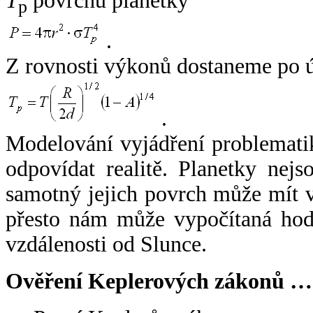
T
povrchu planetky
p
.
Z rovnosti výkonů dostaneme po 
.
Modelování vyjádření problemati
odpovídat realitě. Planetky nejso
samotný jejich povrch může mít v
přesto nám může vypočítaná hodn
vzdálenosti od Slunce.
Ověření Keplerových zákonů …