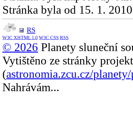
Stránka byla od 15. 1. 201
RS
W3C
XHTML 1.0
W3C
CSS
RSS
© 2026
Planety sluneční so
Vytištěno ze stránky projek
(
astronomia.zcu.cz/planety
Nahrávám...