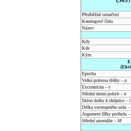
Předběžné označení
Katalogové číslo
Název
Kdy
Kde
Kým
E
(Ekv
Epocha
Velká poloosa dráhy –
a
Excentricita –
e
Střední denní pohyb –
n
Sklon dráhy k ekliptice –
i
Délka vzestupného uzlu –
Argument šířky perihelu 
Střední anomálie –
M