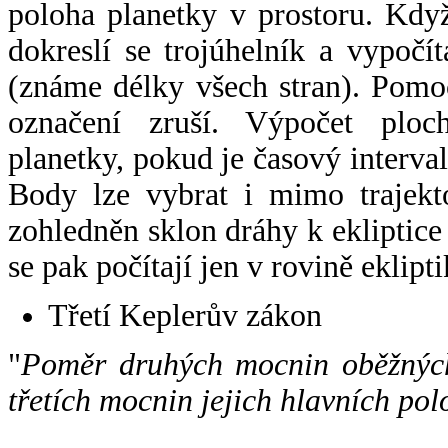
poloha planetky v prostoru. Kdy
dokreslí se trojúhelník a vypoč
(známe délky všech stran). Pomo
označení zruší. Výpočet ploch
planetky, pokud je časový interval
Body lze vybrat i mimo trajekto
zohledněn sklon dráhy k ekliptice
se pak počítají jen v rovině eklipti
Třetí Keplerův zákon
"
Poměr druhých mocnin oběžných
třetích mocnin jejich hlavních pol