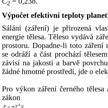
C
= 0,238.
2
Výpočet efektivní teploty plan
Sálání (záření) je přirozená vla
energie tělesa. Těleso vydává zá
prostoru. Dopadne-li toto záření n
se odráží a část prochází tělesem
závisí na jakosti a barvě povrch
žádné hmotné prostředí, jde o ele
Pro výkon záření černého tělesa
zákon