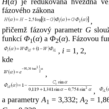
H
(
α
) je redukovaná hvězdná vel
fázového zákona
,
přičemž fázový parametr
G
slouž
funkcí
Φ
(
α
) a
Φ
(
α
). Fázovou fu
1
2
,
i
= 1, 2,
kde
,
,
a parametry
A
= 3,332;
A
= 1,8
1
2