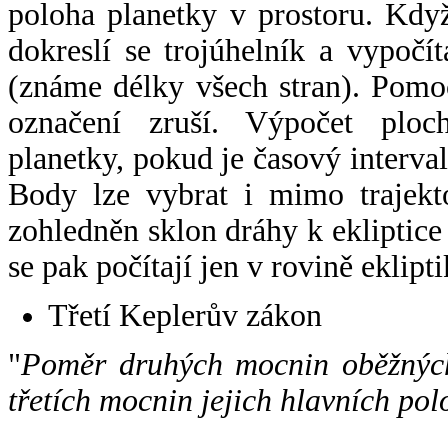
poloha planetky v prostoru. Kdy
dokreslí se trojúhelník a vypoč
(známe délky všech stran). Pomo
označení zruší. Výpočet ploch
planetky, pokud je časový interval
Body lze vybrat i mimo trajekto
zohledněn sklon dráhy k ekliptice
se pak počítají jen v rovině eklipti
Třetí Keplerův zákon
"
Poměr druhých mocnin oběžných
třetích mocnin jejich hlavních pol