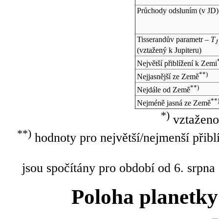
Průchody odsluním (v
JD
)
Tisserandův parametr –
T
J
(vztažený k Jupiteru)
Největší přiblížení k Zemi
**)
Nejjasnější ze Země
**)
Nejdále od Země
**
Nejméně jasná ze Země
*)
vztaženo
**)
hodnoty pro největší/nejmenší přibl
jsou spočítány pro období od 6. srpna
Poloha planetky