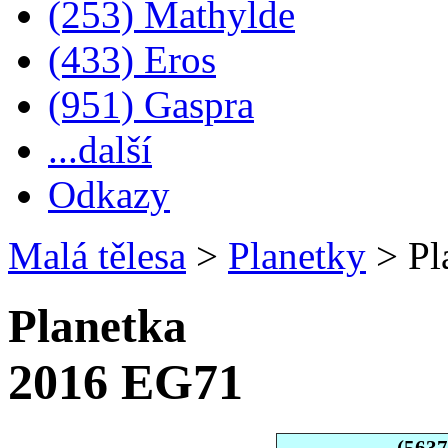
(253) Mathylde
(433) Eros
(951) Gaspra
...další
Odkazy
Malá tělesa
>
Planetky
>
Pl
Planetka
2016 EG71
(563