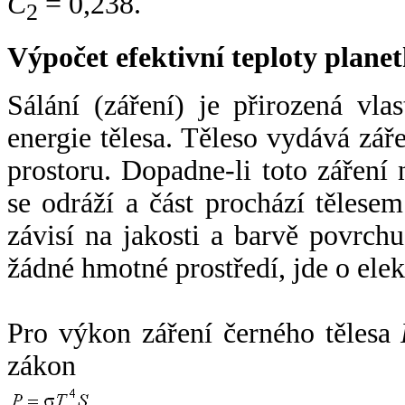
C
= 0,238.
2
Výpočet efektivní teploty plan
Sálání (záření) je přirozená vla
energie tělesa. Těleso vydává zá
prostoru. Dopadne-li toto záření n
se odráží a část prochází tělesem
závisí na jakosti a barvě povrch
žádné hmotné prostředí, jde o ele
Pro výkon záření černého tělesa
zákon