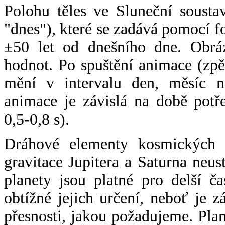
Polohu těles ve Sluneční sousta
"dnes"), které se zadává pomocí 
±50 let od dnešního dne. Obráz
hodnot. Po spuštění animace (zpě
mění v intervalu den, měsíc ne
animace je závislá na době potř
0,5-0,8 s).
Dráhové elementy kosmických t
gravitace Jupitera a Saturna neu
planety jsou platné pro delší č
obtížné jejich určení, neboť je 
přesnosti, jakou požadujeme. Pla