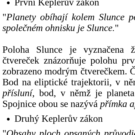
První Keplerův zákon
"
Planety obíhají kolem Slunce p
společném ohnisku je Slunce.
"
Poloha Slunce je vyznačena 
čtvereček znázorňuje polohu pr
zobrazeno modrým čtverečkem. Če
Bod na eliptické trajektorii, v n
přísluní
, bod, v němž je planet
Spojnice obou se nazývá
přímka a
Druhý Keplerův zákon
"
Obsahy ploch opsaných průvodič