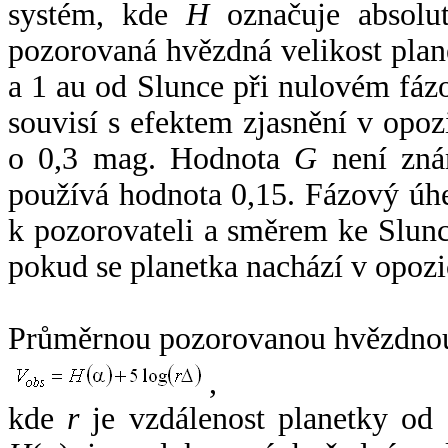
systém, kde
H
označuje absolut
pozorovaná hvězdná velikost plan
a 1 au od Slunce při nulovém fá
souvisí s efektem zjasnění v opoz
o 0,3 mag. Hodnota
G
není zná
používá hodnota 0,15. Fázový úh
k pozorovateli a směrem ke Slunc
pokud se planetka nachází v opozi
Průměrnou pozorovanou hvězdnou 
,
kde
r
je vzdálenost planetky od