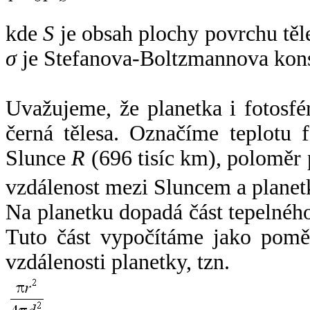
kde
S
je obsah plochy povrchu těl
σ
je Stefanova-Boltzmannova kons
Uvažujeme, že planetka i fotosfér
černá tělesa. Označíme teplotu 
Slunce
R
(696 tisíc km), poloměr
vzdálenost mezi Sluncem a plane
Na planetku dopadá část tepelnéh
Tuto část vypočítáme jako pomě
vzdálenosti planetky, tzn.