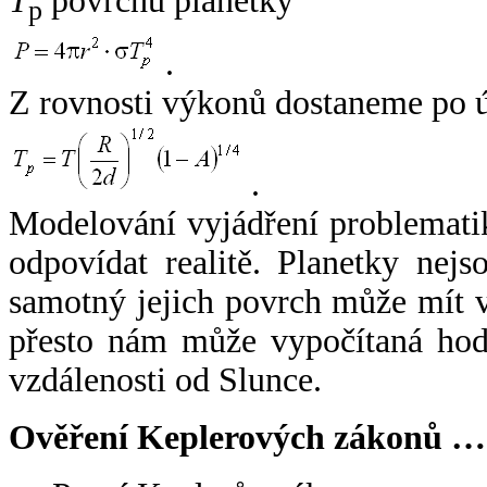
T
povrchu planetky
p
.
Z rovnosti výkonů dostaneme po 
.
Modelování vyjádření problemati
odpovídat realitě. Planetky nejso
samotný jejich povrch může mít v
přesto nám může vypočítaná hodn
vzdálenosti od Slunce.
Ověření Keplerových zákonů …