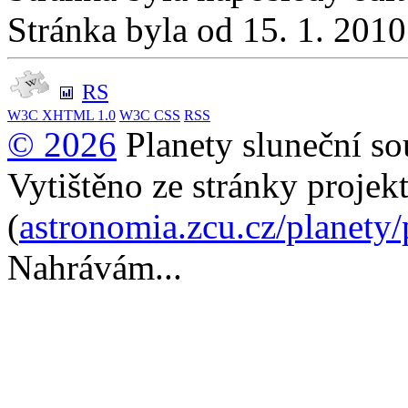
Stránka byla od 15. 1. 201
RS
W3C
XHTML 1.0
W3C
CSS
RSS
© 2026
Planety sluneční so
Vytištěno ze stránky projek
(
astronomia.zcu.cz/planety
Nahrávám...