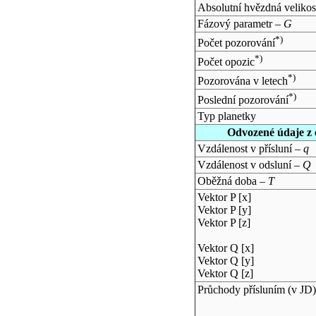
Absolutní hvězdná velikos
Fázový parametr –
G
*)
Počet pozorování
*)
Počet opozic
*)
Pozorována v letech
*)
Poslední pozorování
Typ planetky
Odvozené údaje z 
Vzdálenost v přísluní –
q
Vzdálenost v odsluní –
Q
Oběžná doba –
T
Vektor P [x]
Vektor P [y]
Vektor P [z]
Vektor Q [x]
Vektor Q [y]
Vektor Q [z]
Průchody přísluním (v
JD
)