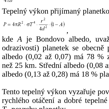
Tepelný výkon přijímaný planetko
,
kde
A
je Bondovo albedo, uvaž
odrazivosti) planetek se obecně
albedo (0,02 až 0,07) má 78 % z
než 25 km. Střední albedo (0,08 
albedo (0,13 až 0,28) má 18 % pla
Tento tepelný výkon vyzařuje po
rychlého otáčení a dobré tepelné