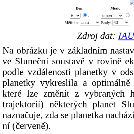
Den
Měsíc
.
Měřítko:
Body
:
Zdroj dat:
IAU
Na obrázku je v základním nastav
ve Sluneční soustavě v rovině ek
podle vzdálenosti planetky v odsl
planetky vykreslila a optimálně
které lze změnit z vybraných h
trajektorií) některých planet Sl
naznačuje, zda se planetka nacház
ní (červeně).