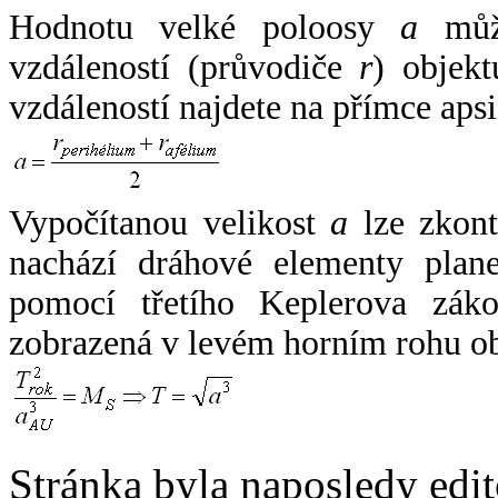
Hodnotu velké poloosy
a
může
vzdáleností (průvodiče
r
) objekt
vzdáleností najdete na přímce apsi
Vypočítanou velikost
a
lze zkont
nachází dráhové elementy plane
pomocí třetího Keplerova zák
zobrazená v levém horním rohu o
Stránka byla naposledy edi