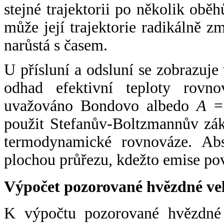
stejné trajektorii po několik oběh
může její trajektorie radikálně zm
narůstá s časem.
U přísluní a odsluní se zobrazuje
odhad efektivní teploty rovno
uvažováno Bondovo albedo
A
= 
použit Stefanův-Boltzmannův zák
termodynamické rovnováze. Abs
plochou průřezu, kdežto emise po
Výpočet pozorované hvězdné ve
K výpočtu pozorované hvězdné v