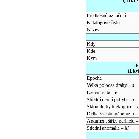
Předběžné označení
Katalogové číslo
Název
Kdy
Kde
Kým
E
(Ekv
Epocha
Velká poloosa dráhy –
a
Excentricita –
e
Střední denní pohyb –
n
Sklon dráhy k ekliptice –
i
Délka vzestupného uzlu –
Argument šířky perihelu 
Střední anomálie –
M