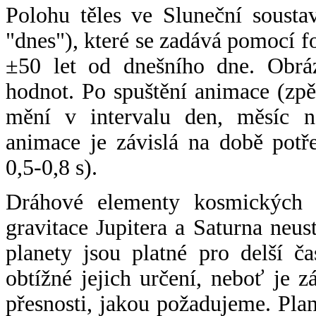
Polohu těles ve Sluneční sousta
"dnes"), které se zadává pomocí 
±50 let od dnešního dne. Obráz
hodnot. Po spuštění animace (zpě
mění v intervalu den, měsíc ne
animace je závislá na době potř
0,5-0,8 s).
Dráhové elementy kosmických t
gravitace Jupitera a Saturna neu
planety jsou platné pro delší č
obtížné jejich určení, neboť je 
přesnosti, jakou požadujeme. Pla