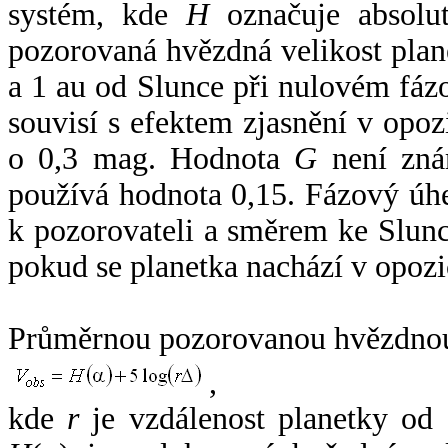
systém, kde
H
označuje absolut
pozorovaná hvězdná velikost plan
a 1 au od Slunce při nulovém fá
souvisí s efektem zjasnění v opoz
o 0,3 mag. Hodnota
G
není zná
používá hodnota 0,15. Fázový úh
k pozorovateli a směrem ke Slunc
pokud se planetka nachází v opozi
Průměrnou pozorovanou hvězdnou 
,
kde
r
je vzdálenost planetky od