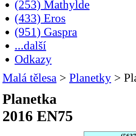
(253) Mathylde
(433) Eros
(951) Gaspra
...další
Odkazy
Malá tělesa
>
Planetky
>
Pl
Planetka
2016 EN75
(563