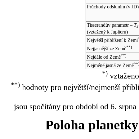
Průchody odsluním (v
JD
)
Tisserandův parametr –
T
J
(vztažený k Jupiteru)
Největší přiblížení k Zemi
**)
Nejjasnější ze Země
**)
Nejdále od Země
**
Nejméně jasná ze Země
*)
vztaženo
**)
hodnoty pro největší/nejmenší přibl
jsou spočítány pro období od 6. srpna
Poloha planetky