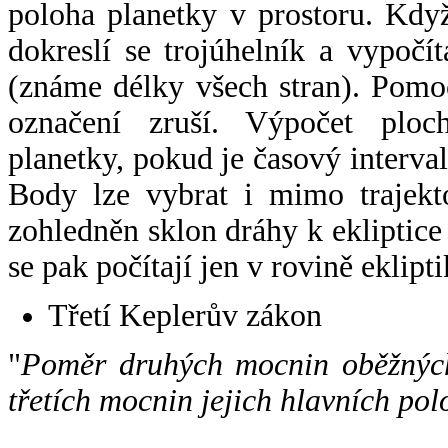
poloha planetky v prostoru. Kdy
dokreslí se trojúhelník a vypoč
(známe délky všech stran). Pomo
označení zruší. Výpočet ploch
planetky, pokud je časový interval
Body lze vybrat i mimo trajekto
zohledněn sklon dráhy k ekliptice
se pak počítají jen v rovině eklipti
Třetí Keplerův zákon
"
Poměr druhých mocnin oběžných
třetích mocnin jejich hlavních pol