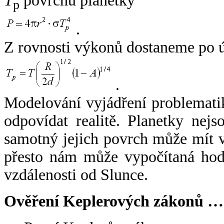
T
povrchu planetky
p
.
Z rovnosti výkonů dostaneme po 
.
Modelování vyjádření problemati
odpovídat realitě. Planetky nejso
samotný jejich povrch může mít v
přesto nám může vypočítaná hodn
vzdálenosti od Slunce.
Ověření Keplerových zákonů …