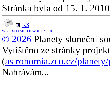
Stránka byla od 15. 1. 201
RS
W3C
XHTML 1.0
W3C
CSS
RSS
© 2026
Planety sluneční so
Vytištěno ze stránky projek
(
astronomia.zcu.cz/planety
Nahrávám...