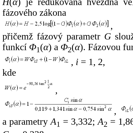
H
(
α
) je redukovaná hvězdná vel
fázového zákona
,
přičemž fázový parametr
G
slouž
funkcí
Φ
(
α
) a
Φ
(
α
). Fázovou fu
1
2
,
i
= 1, 2,
kde
,
,
a parametry
A
= 3,332;
A
= 1,8
1
2