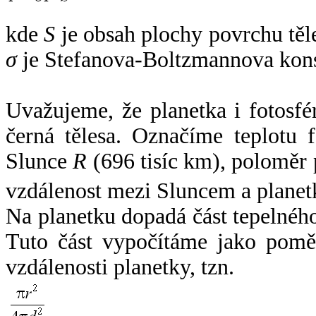
kde
S
je obsah plochy povrchu těl
σ
je Stefanova-Boltzmannova kons
Uvažujeme, že planetka i fotosfér
černá tělesa. Označíme teplotu 
Slunce
R
(696 tisíc km), poloměr
vzdálenost mezi Sluncem a plane
Na planetku dopadá část tepelnéh
Tuto část vypočítáme jako pomě
vzdálenosti planetky, tzn.