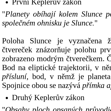
První Keplerův zákon
"
Planety obíhají kolem Slunce p
společném ohnisku je Slunce.
"
Poloha Slunce je vyznačena 
čtvereček znázorňuje polohu pr
zobrazeno modrým čtverečkem. Če
Bod na eliptické trajektorii, v n
přísluní
, bod, v němž je planet
Spojnice obou se nazývá
přímka a
Druhý Keplerův zákon
"
Obsahy ploch opsaných průvodič