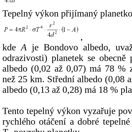
Tepelný výkon přijímaný planetko
,
kde
A
je Bondovo albedo, uvaž
odrazivosti) planetek se obecně
albedo (0,02 až 0,07) má 78 % z
než 25 km. Střední albedo (0,08 
albedo (0,13 až 0,28) má 18 % pla
Tento tepelný výkon vyzařuje po
rychlého otáčení a dobré tepelné