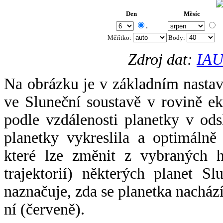
Den
Měsíc
.
Měřítko:
Body
:
Zdroj dat:
IAU
Na obrázku je v základním nastav
ve Sluneční soustavě v rovině ek
podle vzdálenosti planetky v odsl
planetky vykreslila a optimálně
které lze změnit z vybraných h
trajektorií) některých planet Sl
naznačuje, zda se planetka nacház
ní (červeně).