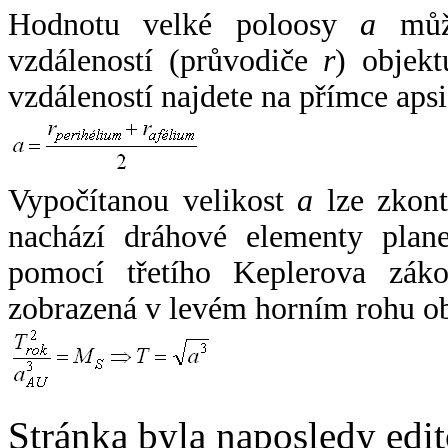
Hodnotu velké poloosy
a
může
vzdáleností (průvodiče
r
) objekt
vzdáleností najdete na přímce apsi
Vypočítanou velikost
a
lze zkont
nachází dráhové elementy plane
pomocí třetího Keplerova zák
zobrazená v levém horním rohu o
Stránka byla naposledy edi