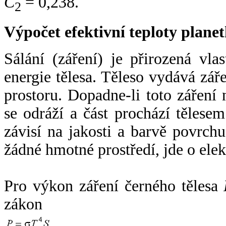
C
= 0,238.
2
Výpočet efektivní teploty plan
Sálání (záření) je přirozená vla
energie tělesa. Těleso vydává zá
prostoru. Dopadne-li toto záření n
se odráží a část prochází tělesem
závisí na jakosti a barvě povrch
žádné hmotné prostředí, jde o ele
Pro výkon záření černého tělesa
zákon