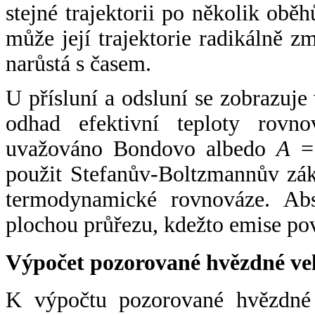
stejné trajektorii po několik oběh
může její trajektorie radikálně zm
narůstá s časem.
U přísluní a odsluní se zobrazuje
odhad efektivní teploty rovno
uvažováno Bondovo albedo
A
= 
použit Stefanův-Boltzmannův zák
termodynamické rovnováze. Abs
plochou průřezu, kdežto emise po
Výpočet pozorované hvězdné ve
K výpočtu pozorované hvězdné v