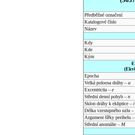
Předběžné označení
Katalogové číslo
Název
Kdy
Kde
Kým
E
(Ekv
Epocha
Velká poloosa dráhy –
a
Excentricita –
e
Střední denní pohyb –
n
Sklon dráhy k ekliptice –
i
Délka vzestupného uzlu –
Argument šířky perihelu 
Střední anomálie –
M