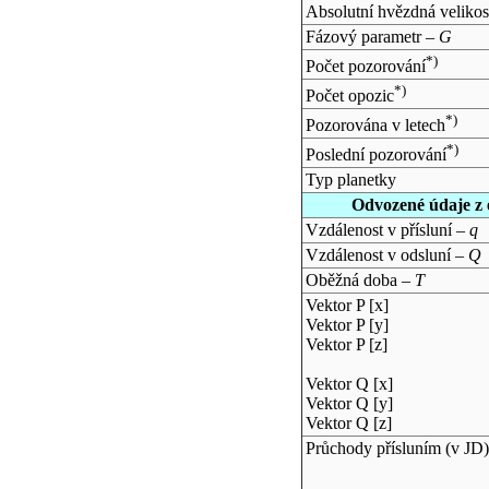
Absolutní hvězdná velikos
Fázový parametr –
G
*)
Počet pozorování
*)
Počet opozic
*)
Pozorována v letech
*)
Poslední pozorování
Typ planetky
Odvozené údaje z 
Vzdálenost v přísluní –
q
Vzdálenost v odsluní –
Q
Oběžná doba –
T
Vektor P [x]
Vektor P [y]
Vektor P [z]
Vektor Q [x]
Vektor Q [y]
Vektor Q [z]
Průchody přísluním (v
JD
)