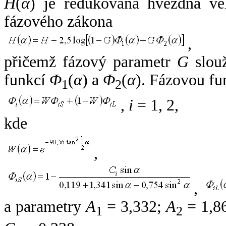
H
(
α
) je redukovaná hvězdná vel
fázového zákona
,
přičemž fázový parametr
G
slouž
funkcí
Φ
(
α
) a
Φ
(
α
). Fázovou fu
1
2
,
i
= 1, 2,
kde
,
,
a parametry
A
= 3,332;
A
= 1,8
1
2