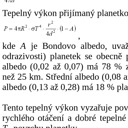
Tepelný výkon přijímaný planetko
,
kde
A
je Bondovo albedo, uvaž
odrazivosti) planetek se obecně
albedo (0,02 až 0,07) má 78 % z
než 25 km. Střední albedo (0,08 
albedo (0,13 až 0,28) má 18 % pla
Tento tepelný výkon vyzařuje po
rychlého otáčení a dobré tepelné