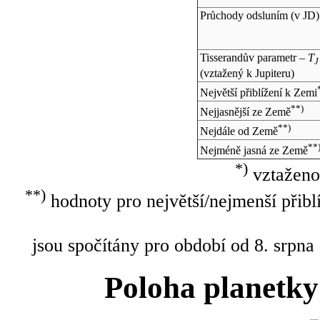
Průchody odsluním (v
JD
)
Tisserandův parametr –
T
J
(vztažený k Jupiteru)
Největší přiblížení k Zemi
**)
Nejjasnější ze Země
**)
Nejdále od Země
**
Nejméně jasná ze Země
*)
vztaženo
**)
hodnoty pro největší/nejmenší přibl
jsou spočítány pro období od 8. srpna
Poloha planetky