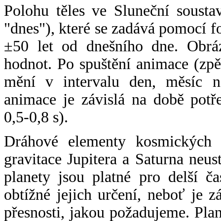
Polohu těles ve Sluneční sousta
"dnes"), které se zadává pomocí 
±50 let od dnešního dne. Obráz
hodnot. Po spuštění animace (zpě
mění v intervalu den, měsíc ne
animace je závislá na době potř
0,5-0,8 s).
Dráhové elementy kosmických t
gravitace Jupitera a Saturna neu
planety jsou platné pro delší č
obtížné jejich určení, neboť je 
přesnosti, jakou požadujeme. Pla