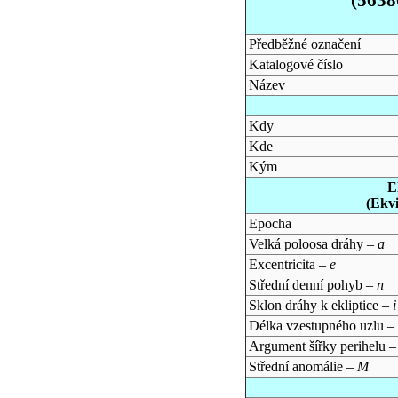
Předběžné označení
Katalogové číslo
Název
Kdy
Kde
Kým
E
(Ekv
Epocha
Velká poloosa dráhy –
a
Excentricita –
e
Střední denní pohyb –
n
Sklon dráhy k ekliptice –
i
Délka vzestupného uzlu –
Argument šířky perihelu 
Střední anomálie –
M