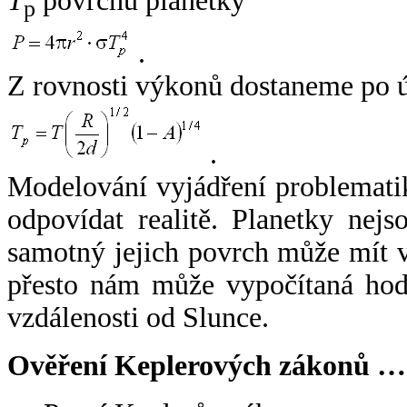
T
povrchu planetky
p
.
Z rovnosti výkonů dostaneme po 
.
Modelování vyjádření problemati
odpovídat realitě. Planetky nejso
samotný jejich povrch může mít v
přesto nám může vypočítaná hodn
vzdálenosti od Slunce.
Ověření Keplerových zákonů …