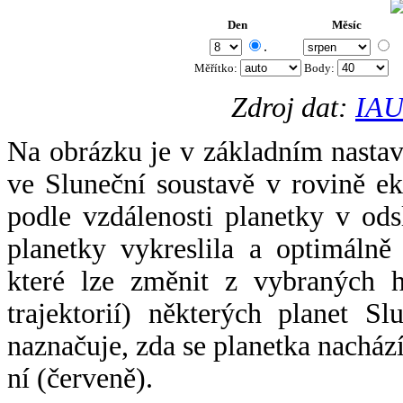
Den
Měsíc
.
Měřítko:
Body
:
Zdroj dat:
IAU
Na obrázku je v základním nastav
ve Sluneční soustavě v rovině ek
podle vzdálenosti planetky v odsl
planetky vykreslila a optimálně
které lze změnit z vybraných h
trajektorií) některých planet Sl
naznačuje, zda se planetka nacház
ní (červeně).