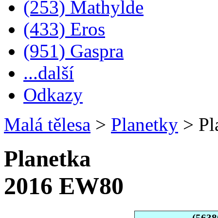
(253) Mathylde
(433) Eros
(951) Gaspra
...další
Odkazy
Malá tělesa
>
Planetky
>
Pl
Planetka
2016 EW80
(5638