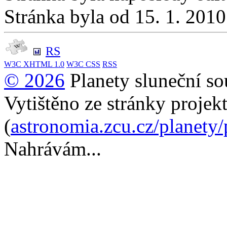
Stránka byla od 15. 1. 201
RS
W3C
XHTML 1.0
W3C
CSS
RSS
© 2026
Planety sluneční so
Vytištěno ze stránky projek
(
astronomia.zcu.cz/planety
Nahrávám...