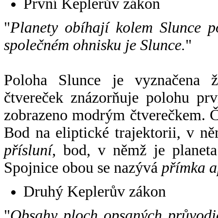
První Keplerův zákon
"
Planety obíhají kolem Slunce p
společném ohnisku je Slunce.
"
Poloha Slunce je vyznačena 
čtvereček znázorňuje polohu pr
zobrazeno modrým čtverečkem. Če
Bod na eliptické trajektorii, v n
přísluní
, bod, v němž je planet
Spojnice obou se nazývá
přímka a
Druhý Keplerův zákon
"
Obsahy ploch opsaných průvodič