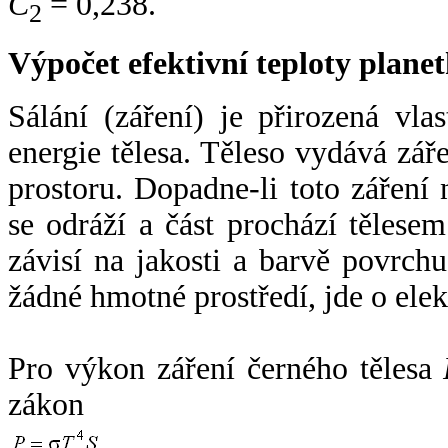
C
= 0,238.
2
Výpočet efektivní teploty plan
Sálání (záření) je přirozená vla
energie tělesa. Těleso vydává zá
prostoru. Dopadne-li toto záření n
se odráží a část prochází tělesem
závisí na jakosti a barvě povrch
žádné hmotné prostředí, jde o ele
Pro výkon záření černého tělesa
zákon