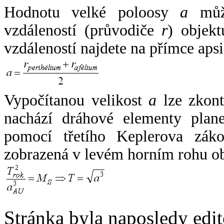
Hodnotu velké poloosy
a
může
vzdáleností (průvodiče
r
) objekt
vzdáleností najdete na přímce apsi
Vypočítanou velikost
a
lze zkont
nachází dráhové elementy plane
pomocí třetího Keplerova zák
zobrazená v levém horním rohu o
Stránka byla naposledy edi