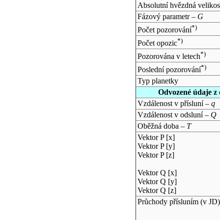
Absolutní hvězdná velikos
Fázový parametr –
G
*)
Počet pozorování
*)
Počet opozic
*)
Pozorována v letech
*)
Poslední pozorování
Typ planetky
Odvozené údaje z 
Vzdálenost v přísluní –
q
Vzdálenost v odsluní –
Q
Oběžná doba –
T
Vektor P [x]
Vektor P [y]
Vektor P [z]
Vektor Q [x]
Vektor Q [y]
Vektor Q [z]
Průchody přísluním (v
JD
)