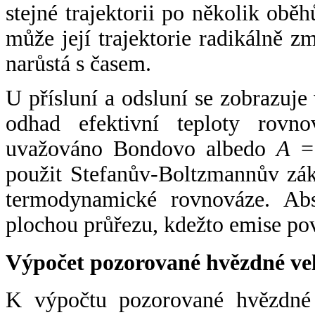
stejné trajektorii po několik oběh
může její trajektorie radikálně zm
narůstá s časem.
U přísluní a odsluní se zobrazuje
odhad efektivní teploty rovno
uvažováno Bondovo albedo
A
= 
použit Stefanův-Boltzmannův zák
termodynamické rovnováze. Abs
plochou průřezu, kdežto emise po
Výpočet pozorované hvězdné ve
K výpočtu pozorované hvězdné v