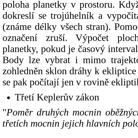
poloha planetky v prostoru. Kdy
dokreslí se trojúhelník a vypoč
(známe délky všech stran). Pomo
označení zruší. Výpočet ploch
planetky, pokud je časový interval
Body lze vybrat i mimo trajekto
zohledněn sklon dráhy k ekliptice
se pak počítají jen v rovině eklipti
Třetí Keplerův zákon
"
Poměr druhých mocnin oběžných
třetích mocnin jejich hlavních pol