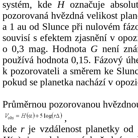
systém, kde
H
označuje absolut
pozorovaná hvězdná velikost plan
a 1 au od Slunce při nulovém fá
souvisí s efektem zjasnění v opoz
o 0,3 mag. Hodnota
G
není zná
používá hodnota 0,15. Fázový úh
k pozorovateli a směrem ke Slunc
pokud se planetka nachází v opozi
Průměrnou pozorovanou hvězdnou 
,
kde
r
je vzdálenost planetky od