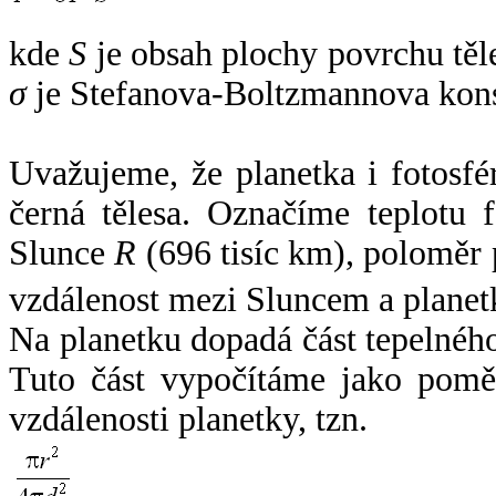
kde
S
je obsah plochy povrchu těl
σ
je Stefanova-Boltzmannova kons
Uvažujeme, že planetka i fotosfér
černá tělesa. Označíme teplotu 
Slunce
R
(696 tisíc km), poloměr
vzdálenost mezi Sluncem a plane
Na planetku dopadá část tepelnéh
Tuto část vypočítáme jako pomě
vzdálenosti planetky, tzn.