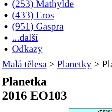
(253) Mathylde
(433) Eros
(951) Gaspra
...další
Odkazy
Malá tělesa
>
Planetky
>
Pl
Planetka
2016 EO103
(5638