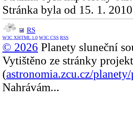
Stránka byla od 15. 1. 201
RS
W3C
XHTML 1.0
W3C
CSS
RSS
© 2026
Planety sluneční so
Vytištěno ze stránky projek
(
astronomia.zcu.cz/planety
Nahrávám...