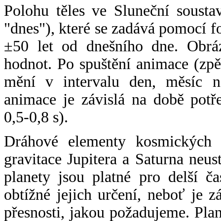
Polohu těles ve Sluneční sousta
"dnes"), které se zadává pomocí 
±50 let od dnešního dne. Obráz
hodnot. Po spuštění animace (zpě
mění v intervalu den, měsíc ne
animace je závislá na době potř
0,5-0,8 s).
Dráhové elementy kosmických t
gravitace Jupitera a Saturna neu
planety jsou platné pro delší č
obtížné jejich určení, neboť je 
přesnosti, jakou požadujeme. Pla