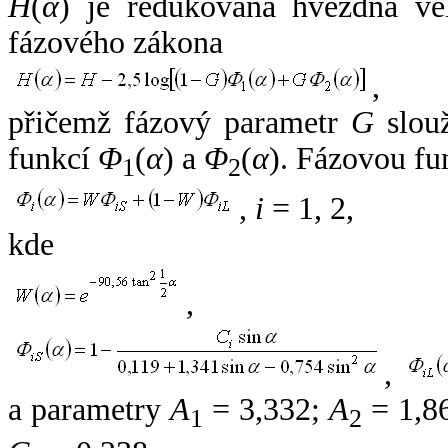
H
(
α
) je redukovaná hvězdná vel
fázového zákona
,
přičemž fázový parametr
G
slouž
funkcí
Φ
(
α
) a
Φ
(
α
). Fázovou fu
1
2
,
i
= 1, 2,
kde
,
,
a parametry
A
= 3,332;
A
= 1,8
1
2