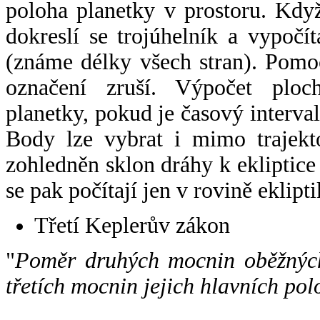
poloha planetky v prostoru. Kdy
dokreslí se trojúhelník a vypoč
(známe délky všech stran). Pomo
označení zruší. Výpočet ploch
planetky, pokud je časový interval
Body lze vybrat i mimo trajekto
zohledněn sklon dráhy k ekliptice
se pak počítají jen v rovině eklipti
Třetí Keplerův zákon
"
Poměr druhých mocnin oběžných
třetích mocnin jejich hlavních pol