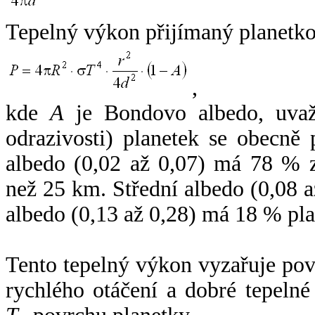
Tepelný výkon přijímaný planetko
,
kde
A
je Bondovo albedo, uvaž
odrazivosti) planetek se obecně
albedo (0,02 až 0,07) má 78 % z
než 25 km. Střední albedo (0,08 
albedo (0,13 až 0,28) má 18 % pla
Tento tepelný výkon vyzařuje po
rychlého otáčení a dobré tepelné