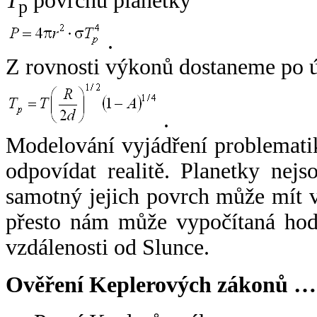
T
povrchu planetky
p
.
Z rovnosti výkonů dostaneme po 
.
Modelování vyjádření problemati
odpovídat realitě. Planetky nejso
samotný jejich povrch může mít v
přesto nám může vypočítaná hodn
vzdálenosti od Slunce.
Ověření Keplerových zákonů …