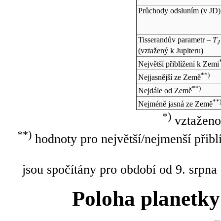
Průchody odsluním (v
JD
)
Tisserandův parametr –
T
J
(vztažený k Jupiteru)
Největší přiblížení k Zemi
**)
Nejjasnější ze Země
**)
Nejdále od Země
**
Nejméně jasná ze Země
*)
vztaženo
**)
hodnoty pro největší/nejmenší přibl
jsou spočítány pro období od 9. srpna
Poloha planetky