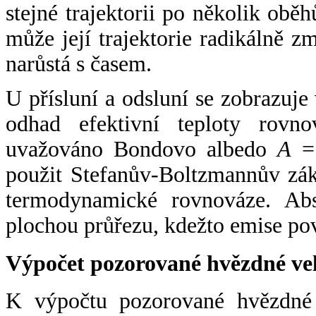
stejné trajektorii po několik oběh
může její trajektorie radikálně zm
narůstá s časem.
U přísluní a odsluní se zobrazuje
odhad efektivní teploty rovno
uvažováno Bondovo albedo
A
= 
použit Stefanův-Boltzmannův zák
termodynamické rovnováze. Abs
plochou průřezu, kdežto emise po
Výpočet pozorované hvězdné ve
K výpočtu pozorované hvězdné v