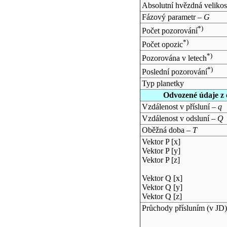
Absolutní hvězdná velikos
Fázový parametr –
G
*)
Počet pozorování
*)
Počet opozic
*)
Pozorována v letech
*)
Poslední pozorování
Typ planetky
Odvozené údaje z 
Vzdálenost v přísluní –
q
Vzdálenost v odsluní –
Q
Oběžná doba –
T
Vektor P [x]
Vektor P [y]
Vektor P [z]
Vektor Q [x]
Vektor Q [y]
Vektor Q [z]
Průchody přísluním (v
JD
)