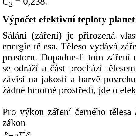
C
= 0,238.
2
Výpočet efektivní teploty plan
Sálání (záření) je přirozená vla
energie tělesa. Těleso vydává zá
prostoru. Dopadne-li toto záření n
se odráží a část prochází tělesem
závisí na jakosti a barvě povrch
žádné hmotné prostředí, jde o ele
Pro výkon záření černého tělesa
zákon