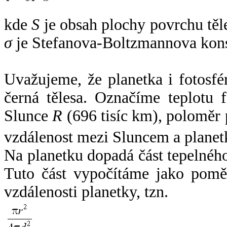
kde
S
je obsah plochy povrchu těl
σ
je Stefanova-Boltzmannova kons
Uvažujeme, že planetka i fotosfér
černá tělesa. Označíme teplotu 
Slunce
R
(696 tisíc km), poloměr
vzdálenost mezi Sluncem a plane
Na planetku dopadá část tepelnéh
Tuto část vypočítáme jako pomě
vzdálenosti planetky, tzn.