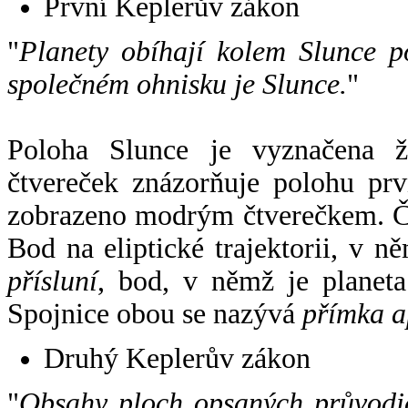
První Keplerův zákon
"
Planety obíhají kolem Slunce p
společném ohnisku je Slunce.
"
Poloha Slunce je vyznačena 
čtvereček znázorňuje polohu pr
zobrazeno modrým čtverečkem. Če
Bod na eliptické trajektorii, v n
přísluní
, bod, v němž je planet
Spojnice obou se nazývá
přímka a
Druhý Keplerův zákon
"
Obsahy ploch opsaných průvodič