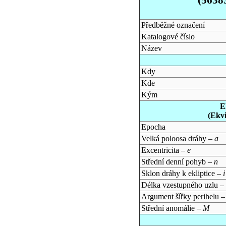
Předběžné označení
Katalogové číslo
Název
Kdy
Kde
Kým
E
(Ekv
Epocha
Velká poloosa dráhy –
a
Excentricita –
e
Střední denní pohyb –
n
Sklon dráhy k ekliptice –
i
Délka vzestupného uzlu –
Argument šířky perihelu 
Střední anomálie –
M