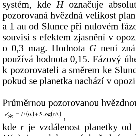
systém, kde
H
označuje absolut
pozorovaná hvězdná velikost plan
a 1 au od Slunce při nulovém fá
souvisí s efektem zjasnění v opoz
o 0,3 mag. Hodnota
G
není zná
používá hodnota 0,15. Fázový úh
k pozorovateli a směrem ke Slunc
pokud se planetka nachází v opozi
Průměrnou pozorovanou hvězdnou 
,
kde
r
je vzdálenost planetky od