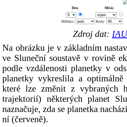
Den
Měsíc
.
Měřítko:
Body
:
Zdroj dat:
IAU
Na obrázku je v základním nastav
ve Sluneční soustavě v rovině ek
podle vzdálenosti planetky v odsl
planetky vykreslila a optimálně
které lze změnit z vybraných h
trajektorií) některých planet Sl
naznačuje, zda se planetka nacház
ní (červeně).