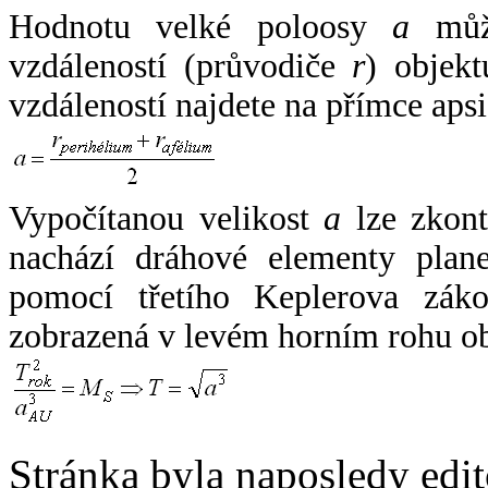
Hodnotu velké poloosy
a
může
vzdáleností (průvodiče
r
) objekt
vzdáleností najdete na přímce apsi
Vypočítanou velikost
a
lze zkont
nachází dráhové elementy plane
pomocí třetího Keplerova zák
zobrazená v levém horním rohu o
Stránka byla naposledy edi