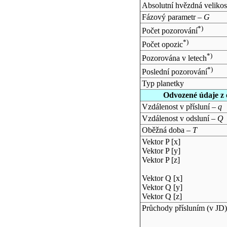
Absolutní hvězdná velikos
Fázový parametr –
G
*)
Počet pozorování
*)
Počet opozic
*)
Pozorována v letech
*)
Poslední pozorování
Typ planetky
Odvozené údaje z 
Vzdálenost v přísluní –
q
Vzdálenost v odsluní –
Q
Oběžná doba –
T
Vektor P [x]
Vektor P [y]
Vektor P [z]
Vektor Q [x]
Vektor Q [y]
Vektor Q [z]
Průchody přísluním (v
JD
)