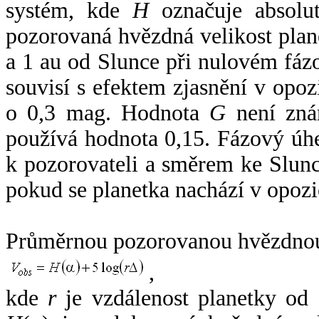
systém, kde
H
označuje absolut
pozorovaná hvězdná velikost plan
a 1 au od Slunce při nulovém fá
souvisí s efektem zjasnění v opoz
o 0,3 mag. Hodnota
G
není zná
používá hodnota 0,15. Fázový úh
k pozorovateli a směrem ke Slunc
pokud se planetka nachází v opozi
Průměrnou pozorovanou hvězdnou 
,
kde
r
je vzdálenost planetky od