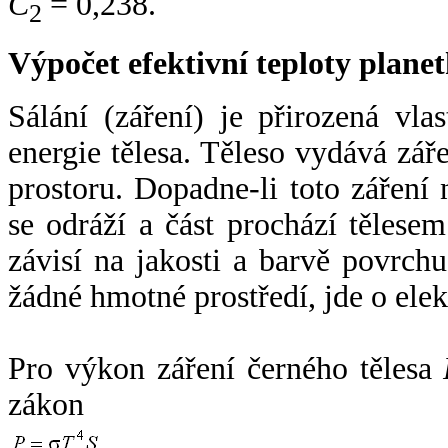
C
= 0,238.
2
Výpočet efektivní teploty plan
Sálání (záření) je přirozená vla
energie tělesa. Těleso vydává zá
prostoru. Dopadne-li toto záření n
se odráží a část prochází tělesem
závisí na jakosti a barvě povrch
žádné hmotné prostředí, jde o ele
Pro výkon záření černého tělesa
zákon