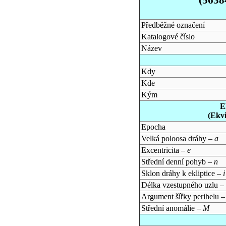
Předběžné označení
Katalogové číslo
Název
Kdy
Kde
Kým
E
(Ekv
Epocha
Velká poloosa dráhy –
a
Excentricita –
e
Střední denní pohyb –
n
Sklon dráhy k ekliptice –
i
Délka vzestupného uzlu –
Argument šířky perihelu 
Střední anomálie –
M