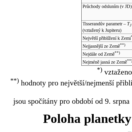
Průchody odsluním (v
JD
)
Tisserandův parametr –
T
J
(vztažený k Jupiteru)
Největší přiblížení k Zemi
**)
Nejjasnější ze Země
**)
Nejdále od Země
**
Nejméně jasná ze Země
*)
vztaženo
**)
hodnoty pro největší/nejmenší přibl
jsou spočítány pro období od 9. srpna
Poloha planetky