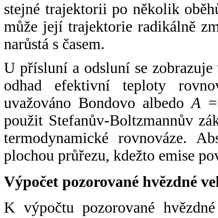
stejné trajektorii po několik oběh
může její trajektorie radikálně zm
narůstá s časem.
U přísluní a odsluní se zobrazuje
odhad efektivní teploty rovno
uvažováno Bondovo albedo
A
= 
použit Stefanův-Boltzmannův zák
termodynamické rovnováze. Abs
plochou průřezu, kdežto emise po
Výpočet pozorované hvězdné ve
K výpočtu pozorované hvězdné v