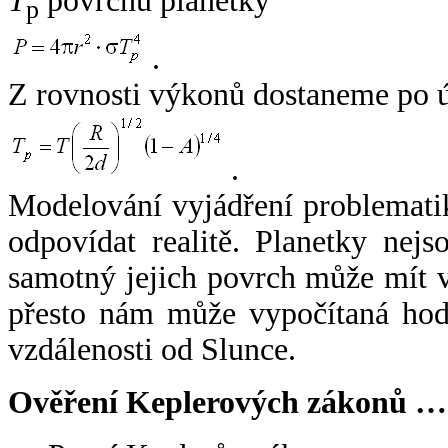
T
povrchu planetky
p
.
Z rovnosti výkonů dostaneme po 
.
Modelování vyjádření problemati
odpovídat realitě. Planetky nejso
samotný jejich povrch může mít v
přesto nám může vypočítaná hodn
vzdálenosti od Slunce.
Ověření Keplerových zákonů …