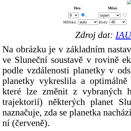
Den
Měsíc
.
Měřítko:
Body
:
Zdroj dat:
IAU
Na obrázku je v základním nastav
ve Sluneční soustavě v rovině ek
podle vzdálenosti planetky v odsl
planetky vykreslila a optimálně
které lze změnit z vybraných h
trajektorií) některých planet Sl
naznačuje, zda se planetka nacház
ní (červeně).