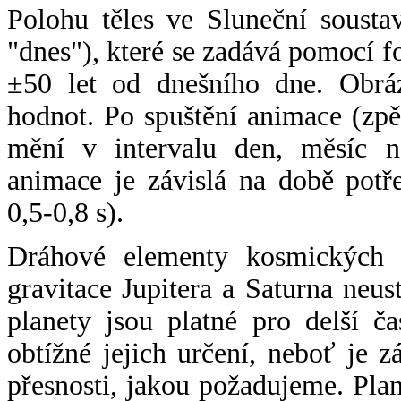
Polohu těles ve Sluneční sousta
"dnes"), které se zadává pomocí 
±50 let od dnešního dne. Obráz
hodnot. Po spuštění animace (zpě
mění v intervalu den, měsíc ne
animace je závislá na době potř
0,5-0,8 s).
Dráhové elementy kosmických t
gravitace Jupitera a Saturna neu
planety jsou platné pro delší č
obtížné jejich určení, neboť je 
přesnosti, jakou požadujeme. Pla