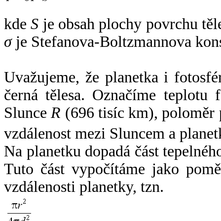
kde
S
je obsah plochy povrchu těl
σ
je Stefanova-Boltzmannova kons
Uvažujeme, že planetka i fotosfér
černá tělesa. Označíme teplotu 
Slunce
R
(696 tisíc km), poloměr
vzdálenost mezi Sluncem a plane
Na planetku dopadá část tepelnéh
Tuto část vypočítáme jako pomě
vzdálenosti planetky, tzn.