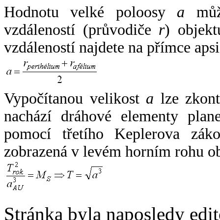
Hodnotu velké poloosy
a
může
vzdáleností (průvodiče
r
) objekt
vzdáleností najdete na přímce apsi
Vypočítanou velikost
a
lze zkont
nachází dráhové elementy plane
pomocí třetího Keplerova zák
zobrazená v levém horním rohu o
Stránka byla naposledy edi