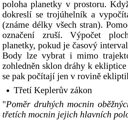
poloha planetky v prostoru. Kdy
dokreslí se trojúhelník a vypoč
(známe délky všech stran). Pomo
označení zruší. Výpočet ploch
planetky, pokud je časový interval
Body lze vybrat i mimo trajekto
zohledněn sklon dráhy k ekliptice
se pak počítají jen v rovině eklipti
Třetí Keplerův zákon
"
Poměr druhých mocnin oběžných
třetích mocnin jejich hlavních pol