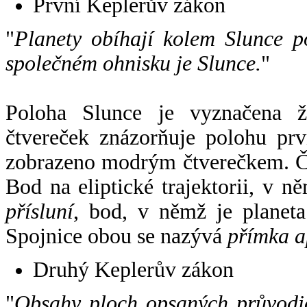
První Keplerův zákon
"
Planety obíhají kolem Slunce p
společném ohnisku je Slunce.
"
Poloha Slunce je vyznačena 
čtvereček znázorňuje polohu pr
zobrazeno modrým čtverečkem. Če
Bod na eliptické trajektorii, v n
přísluní
, bod, v němž je planet
Spojnice obou se nazývá
přímka a
Druhý Keplerův zákon
"
Obsahy ploch opsaných průvodič