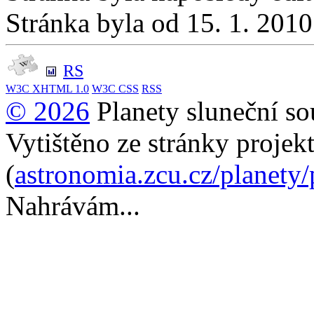
Stránka byla od 15. 1. 201
RS
W3C
XHTML 1.0
W3C
CSS
RSS
© 2026
Planety sluneční so
Vytištěno ze stránky projek
(
astronomia.zcu.cz/planety
Nahrávám...