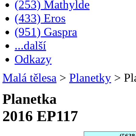
(253) Mathylde
(433) Eros
(951) Gaspra
...další
Odkazy
Malá tělesa
>
Planetky
>
Pl
Planetka
2016 EP117
(5638