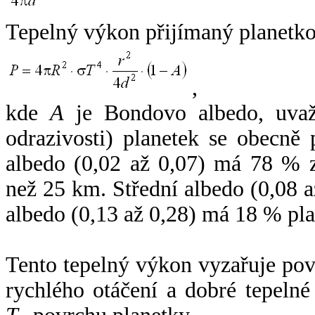
Tepelný výkon přijímaný planetko
,
kde
A
je Bondovo albedo, uvaž
odrazivosti) planetek se obecně
albedo (0,02 až 0,07) má 78 % z
než 25 km. Střední albedo (0,08 
albedo (0,13 až 0,28) má 18 % pla
Tento tepelný výkon vyzařuje po
rychlého otáčení a dobré tepelné