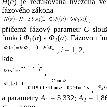
H
(
α
) je redukovaná hvězdná vel
fázového zákona
,
přičemž fázový parametr
G
slouž
funkcí
Φ
(
α
) a
Φ
(
α
). Fázovou fu
1
2
,
i
= 1, 2,
kde
,
,
a parametry
A
= 3,332;
A
= 1,8
1
2