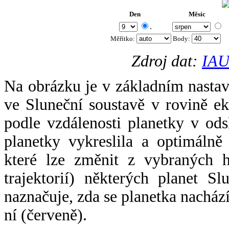
Den
Měsíc
.
Měřítko:
Body
:
Zdroj dat:
IAU
Na obrázku je v základním nastav
ve Sluneční soustavě v rovině ek
podle vzdálenosti planetky v odsl
planetky vykreslila a optimálně
které lze změnit z vybraných h
trajektorií) některých planet Sl
naznačuje, zda se planetka nacház
ní (červeně).