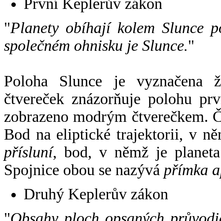
První Keplerův zákon
"
Planety obíhají kolem Slunce p
společném ohnisku je Slunce.
"
Poloha Slunce je vyznačena 
čtvereček znázorňuje polohu pr
zobrazeno modrým čtverečkem. Če
Bod na eliptické trajektorii, v n
přísluní
, bod, v němž je planet
Spojnice obou se nazývá
přímka a
Druhý Keplerův zákon
"
Obsahy ploch opsaných průvodič