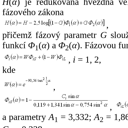
H
(
α
) je redukovaná hvězdná vel
fázového zákona
,
přičemž fázový parametr
G
slouž
funkcí
Φ
(
α
) a
Φ
(
α
). Fázovou fu
1
2
,
i
= 1, 2,
kde
,
,
a parametry
A
= 3,332;
A
= 1,8
1
2