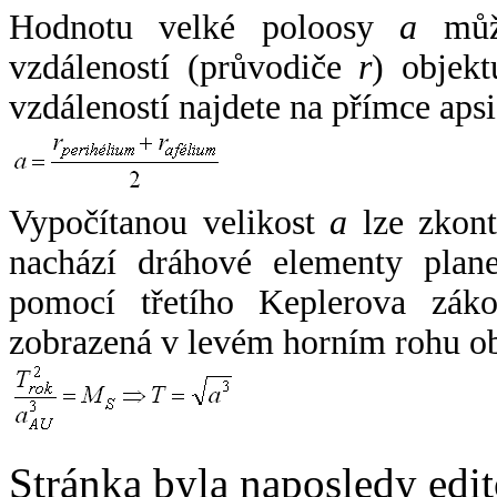
Hodnotu velké poloosy
a
může
vzdáleností (průvodiče
r
) objekt
vzdáleností najdete na přímce apsi
Vypočítanou velikost
a
lze zkont
nachází dráhové elementy plane
pomocí třetího Keplerova zák
zobrazená v levém horním rohu o
Stránka byla naposledy edi