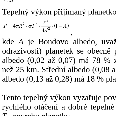
Tepelný výkon přijímaný planetko
,
kde
A
je Bondovo albedo, uvaž
odrazivosti) planetek se obecně
albedo (0,02 až 0,07) má 78 % z
než 25 km. Střední albedo (0,08 
albedo (0,13 až 0,28) má 18 % pla
Tento tepelný výkon vyzařuje po
rychlého otáčení a dobré tepelné