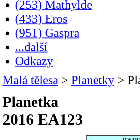
(253) Mathylde
(433) Eros
(951) Gaspra
...další
Odkazy
Malá tělesa
>
Planetky
>
Pl
Planetka
2016 EA123
(5638