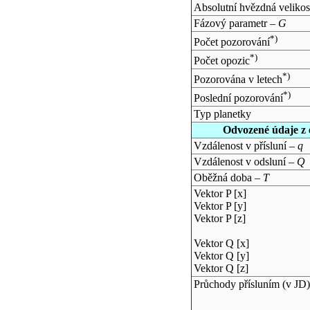
Absolutní hvězdná velikos
Fázový parametr –
G
*)
Počet pozorování
*)
Počet opozic
*)
Pozorována v letech
*)
Poslední pozorování
Typ planetky
Odvozené údaje z 
Vzdálenost v přísluní –
q
Vzdálenost v odsluní –
Q
Oběžná doba –
T
Vektor P [x]
Vektor P [y]
Vektor P [z]
Vektor Q [x]
Vektor Q [y]
Vektor Q [z]
Průchody přísluním (v
JD
)