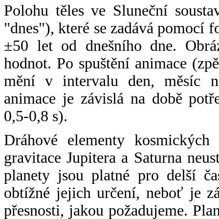
Polohu těles ve Sluneční sousta
"dnes"), které se zadává pomocí 
±50 let od dnešního dne. Obráz
hodnot. Po spuštění animace (zpě
mění v intervalu den, měsíc ne
animace je závislá na době potř
0,5-0,8 s).
Dráhové elementy kosmických t
gravitace Jupitera a Saturna neu
planety jsou platné pro delší č
obtížné jejich určení, neboť je 
přesnosti, jakou požadujeme. Pla