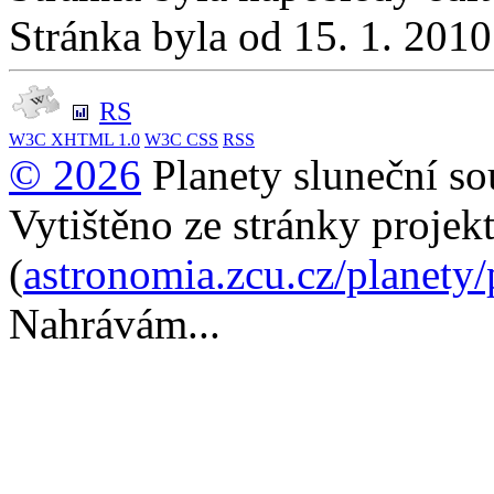
Stránka byla od 15. 1. 201
RS
W3C
XHTML 1.0
W3C
CSS
RSS
© 2026
Planety sluneční so
Vytištěno ze stránky projek
(
astronomia.zcu.cz/planety
Nahrávám...