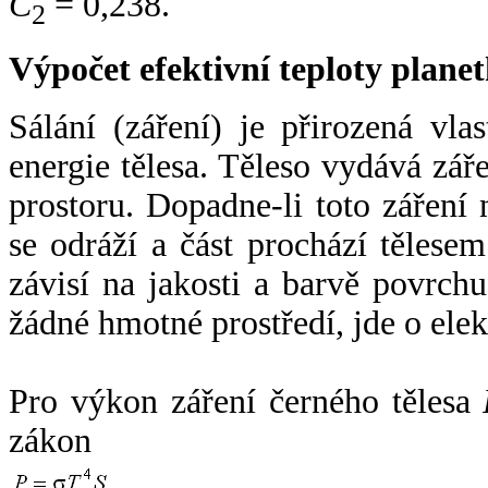
C
= 0,238.
2
Výpočet efektivní teploty plan
Sálání (záření) je přirozená vla
energie tělesa. Těleso vydává zá
prostoru. Dopadne-li toto záření n
se odráží a část prochází tělesem
závisí na jakosti a barvě povrch
žádné hmotné prostředí, jde o ele
Pro výkon záření černého tělesa
zákon