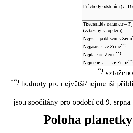
Průchody odsluním (v
JD
)
Tisserandův parametr –
T
J
(vztažený k Jupiteru)
Největší přiblížení k Zemi
**)
Nejjasnější ze Země
**)
Nejdále od Země
**
Nejméně jasná ze Země
*)
vztaženo
**)
hodnoty pro největší/nejmenší přibl
jsou spočítány pro období od 9. srpna
Poloha planetky