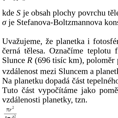
kde
S
je obsah plochy povrchu těl
σ
je Stefanova-Boltzmannova kons
Uvažujeme, že planetka i fotosfér
černá tělesa. Označíme teplotu 
Slunce
R
(696 tisíc km), poloměr
vzdálenost mezi Sluncem a plane
Na planetku dopadá část tepelnéh
Tuto část vypočítáme jako pomě
vzdálenosti planetky, tzn.