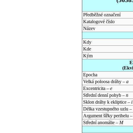
Předběžné označení
Katalogové číslo
Název
Kdy
Kde
Kým
E
(Ekv
Epocha
Velká poloosa dráhy –
a
Excentricita –
e
Střední denní pohyb –
n
Sklon dráhy k ekliptice –
i
Délka vzestupného uzlu –
Argument šířky perihelu 
Střední anomálie –
M