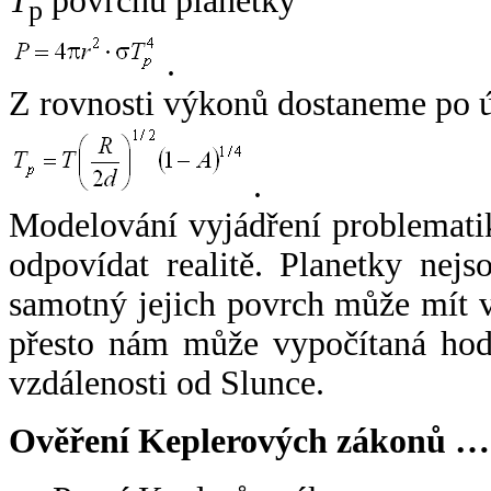
T
povrchu planetky
p
.
Z rovnosti výkonů dostaneme po 
.
Modelování vyjádření problemati
odpovídat realitě. Planetky nejso
samotný jejich povrch může mít v
přesto nám může vypočítaná hodn
vzdálenosti od Slunce.
Ověření Keplerových zákonů …