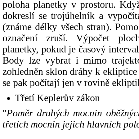
poloha planetky v prostoru. Kdy
dokreslí se trojúhelník a vypoč
(známe délky všech stran). Pomo
označení zruší. Výpočet ploch
planetky, pokud je časový interval
Body lze vybrat i mimo trajekto
zohledněn sklon dráhy k ekliptice
se pak počítají jen v rovině eklipti
Třetí Keplerův zákon
"
Poměr druhých mocnin oběžných
třetích mocnin jejich hlavních pol