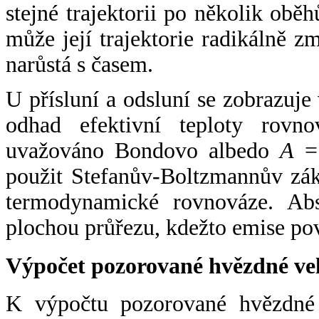
stejné trajektorii po několik oběh
může její trajektorie radikálně zm
narůstá s časem.
U přísluní a odsluní se zobrazuje
odhad efektivní teploty rovno
uvažováno Bondovo albedo
A
= 
použit Stefanův-Boltzmannův zák
termodynamické rovnováze. Abs
plochou průřezu, kdežto emise po
Výpočet pozorované hvězdné ve
K výpočtu pozorované hvězdné v