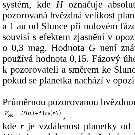
systém, kde
H
označuje absolut
pozorovaná hvězdná velikost plan
a 1 au od Slunce při nulovém fá
souvisí s efektem zjasnění v opoz
o 0,3 mag. Hodnota
G
není zná
používá hodnota 0,15. Fázový úh
k pozorovateli a směrem ke Slunc
pokud se planetka nachází v opozi
Průměrnou pozorovanou hvězdnou 
,
kde
r
je vzdálenost planetky od