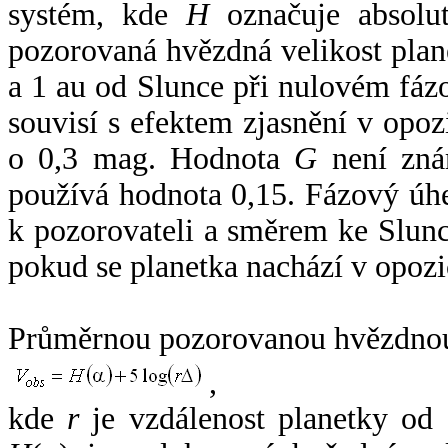
systém, kde
H
označuje absolut
pozorovaná hvězdná velikost plan
a 1 au od Slunce při nulovém fá
souvisí s efektem zjasnění v opoz
o 0,3 mag. Hodnota
G
není zná
používá hodnota 0,15. Fázový úh
k pozorovateli a směrem ke Slunc
pokud se planetka nachází v opozi
Průměrnou pozorovanou hvězdnou 
,
kde
r
je vzdálenost planetky od