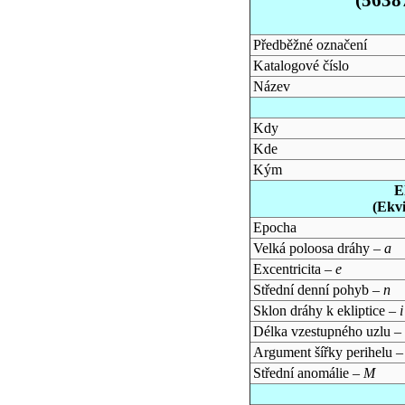
Předběžné označení
Katalogové číslo
Název
Kdy
Kde
Kým
E
(Ekv
Epocha
Velká poloosa dráhy –
a
Excentricita –
e
Střední denní pohyb –
n
Sklon dráhy k ekliptice –
i
Délka vzestupného uzlu –
Argument šířky perihelu 
Střední anomálie –
M