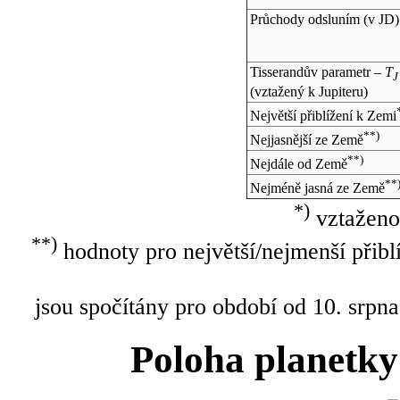
Průchody odsluním (v
JD
)
Tisserandův parametr –
T
J
(vztažený k Jupiteru)
Největší přiblížení k Zemi
**)
Nejjasnější ze Země
**)
Nejdále od Země
**
Nejméně jasná ze Země
*)
vztaženo
**)
hodnoty pro největší/nejmenší přibl
jsou spočítány pro období od 10. srpna
Poloha planetky