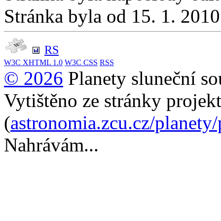
Stránka byla od 15. 1. 201
RS
W3C
XHTML 1.0
W3C
CSS
RSS
© 2026
Planety sluneční so
Vytištěno ze stránky projek
(
astronomia.zcu.cz/planety
Nahrávám...