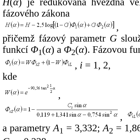
H
(
α
) je redukovaná hvězdná vel
fázového zákona
,
přičemž fázový parametr
G
slouž
funkcí
Φ
(
α
) a
Φ
(
α
). Fázovou fu
1
2
,
i
= 1, 2,
kde
,
,
a parametry
A
= 3,332;
A
= 1,8
1
2