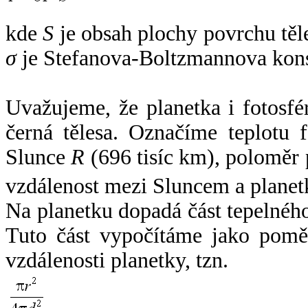
kde
S
je obsah plochy povrchu těl
σ
je Stefanova-Boltzmannova kons
Uvažujeme, že planetka i fotosfér
černá tělesa. Označíme teplotu 
Slunce
R
(696 tisíc km), poloměr
vzdálenost mezi Sluncem a plane
Na planetku dopadá část tepelnéh
Tuto část vypočítáme jako pomě
vzdálenosti planetky, tzn.