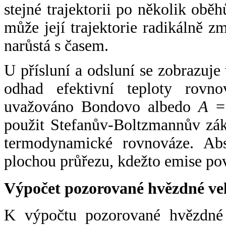
stejné trajektorii po několik oběh
může její trajektorie radikálně zm
narůstá s časem.
U přísluní a odsluní se zobrazuje
odhad efektivní teploty rovno
uvažováno Bondovo albedo
A
= 
použit Stefanův-Boltzmannův zák
termodynamické rovnováze. Abs
plochou průřezu, kdežto emise po
Výpočet pozorované hvězdné ve
K výpočtu pozorované hvězdné v