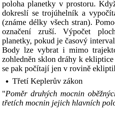
poloha planetky v prostoru. Kdy
dokreslí se trojúhelník a vypoč
(známe délky všech stran). Pomo
označení zruší. Výpočet ploch
planetky, pokud je časový interval
Body lze vybrat i mimo trajekto
zohledněn sklon dráhy k ekliptice
se pak počítají jen v rovině eklipti
Třetí Keplerův zákon
"
Poměr druhých mocnin oběžných
třetích mocnin jejich hlavních pol