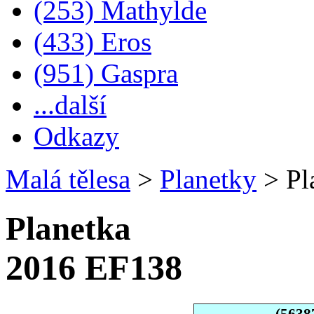
(253) Mathylde
(433) Eros
(951) Gaspra
...další
Odkazy
Malá tělesa
>
Planetky
>
Pl
Planetka
2016 EF138
(5638