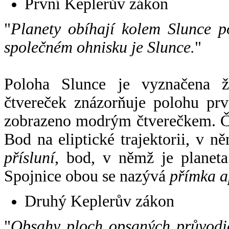
První Keplerův zákon
"
Planety obíhají kolem Slunce p
společném ohnisku je Slunce.
"
Poloha Slunce je vyznačena 
čtvereček znázorňuje polohu pr
zobrazeno modrým čtverečkem. Če
Bod na eliptické trajektorii, v n
přísluní
, bod, v němž je planet
Spojnice obou se nazývá
přímka a
Druhý Keplerův zákon
"
Obsahy ploch opsaných průvodič