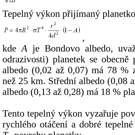
Tepelný výkon přijímaný planetko
,
kde
A
je Bondovo albedo, uvaž
odrazivosti) planetek se obecně
albedo (0,02 až 0,07) má 78 % z
než 25 km. Střední albedo (0,08 
albedo (0,13 až 0,28) má 18 % pla
Tento tepelný výkon vyzařuje po
rychlého otáčení a dobré tepelné