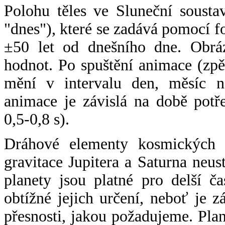
Polohu těles ve Sluneční sousta
"dnes"), které se zadává pomocí 
±50 let od dnešního dne. Obráz
hodnot. Po spuštění animace (zpě
mění v intervalu den, měsíc ne
animace je závislá na době potř
0,5-0,8 s).
Dráhové elementy kosmických t
gravitace Jupitera a Saturna neu
planety jsou platné pro delší č
obtížné jejich určení, neboť je 
přesnosti, jakou požadujeme. Pla