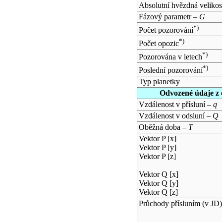
Absolutní hvězdná velikos
Fázový parametr –
G
*)
Počet pozorování
*)
Počet opozic
*)
Pozorována v letech
*)
Poslední pozorování
Typ planetky
Odvozené údaje z 
Vzdálenost v přísluní –
q
Vzdálenost v odsluní –
Q
Oběžná doba –
T
Vektor P [x]
Vektor P [y]
Vektor P [z]
Vektor Q [x]
Vektor Q [y]
Vektor Q [z]
Průchody přísluním (v
JD
)