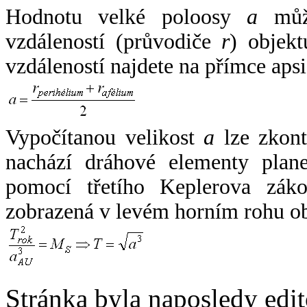
Hodnotu velké poloosy
a
může
vzdáleností (průvodiče
r
) objekt
vzdáleností najdete na přímce apsi
Vypočítanou velikost
a
lze zkont
nachází dráhové elementy plane
pomocí třetího Keplerova zák
zobrazená v levém horním rohu o
Stránka byla naposledy edi