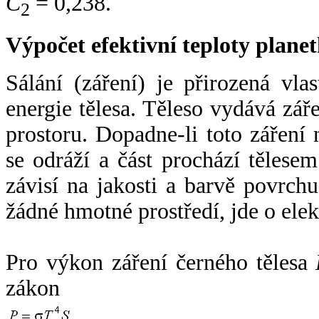
C
= 0,238.
2
Výpočet efektivní teploty plan
Sálání (záření) je přirozená vla
energie tělesa. Těleso vydává zá
prostoru. Dopadne-li toto záření n
se odráží a část prochází tělesem
závisí na jakosti a barvě povrch
žádné hmotné prostředí, jde o ele
Pro výkon záření černého tělesa
zákon