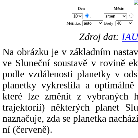
Den
Měsíc
.
Měřítko:
Body
:
Zdroj dat:
IAU
Na obrázku je v základním nastav
ve Sluneční soustavě v rovině ek
podle vzdálenosti planetky v odsl
planetky vykreslila a optimálně
které lze změnit z vybraných h
trajektorií) některých planet Sl
naznačuje, zda se planetka nacház
ní (červeně).