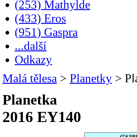
(253) Mathylde
(433) Eros
(951) Gaspra
...další
Odkazy
Malá tělesa
>
Planetky
>
Pl
Planetka
2016 EY140
(5638