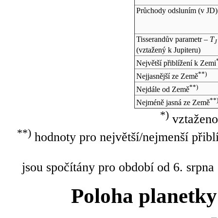
Průchody odsluním (v
JD
)
Tisserandův parametr –
T
J
(vztažený k Jupiteru)
Největší přiblížení k Zemi
**)
Nejjasnější ze Země
**)
Nejdále od Země
**
Nejméně jasná ze Země
*)
vztaženo
**)
hodnoty pro největší/nejmenší přibl
jsou spočítány pro období od 6. srpna
Poloha planetky