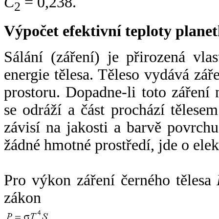
C
= 0,238.
2
Výpočet efektivní teploty plan
Sálání (záření) je přirozená vla
energie tělesa. Těleso vydává zá
prostoru. Dopadne-li toto záření n
se odráží a část prochází tělesem
závisí na jakosti a barvě povrch
žádné hmotné prostředí, jde o ele
Pro výkon záření černého tělesa
zákon