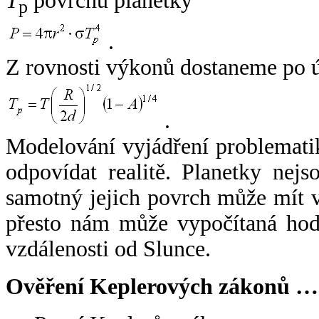
T
povrchu planetky
p
.
Z rovnosti výkonů dostaneme po 
.
Modelování vyjádření problemati
odpovídat realitě. Planetky nejso
samotný jejich povrch může mít v
přesto nám může vypočítaná hodn
vzdálenosti od Slunce.
Ověření Keplerových zákonů …