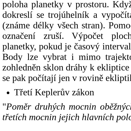
poloha planetky v prostoru. Kdy
dokreslí se trojúhelník a vypoč
(známe délky všech stran). Pomo
označení zruší. Výpočet ploch
planetky, pokud je časový interval
Body lze vybrat i mimo trajekto
zohledněn sklon dráhy k ekliptice
se pak počítají jen v rovině eklipti
Třetí Keplerův zákon
"
Poměr druhých mocnin oběžných
třetích mocnin jejich hlavních pol