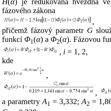
H
(
α
) je redukovaná hvězdná vel
fázového zákona
,
přičemž fázový parametr
G
slouž
funkcí
Φ
(
α
) a
Φ
(
α
). Fázovou fu
1
2
,
i
= 1, 2,
kde
,
,
a parametry
A
= 3,332;
A
= 1,8
1
2