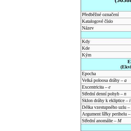
Předběžné označení
Katalogové číslo
Název
Kdy
Kde
Kým
E
(Ekv
Epocha
Velká poloosa dráhy –
a
Excentricita –
e
Střední denní pohyb –
n
Sklon dráhy k ekliptice –
i
Délka vzestupného uzlu –
Argument šířky perihelu 
Střední anomálie –
M