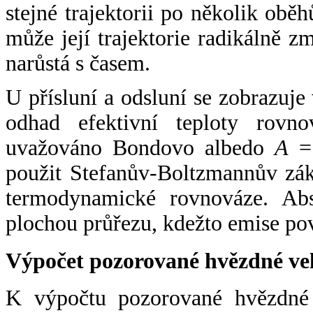
stejné trajektorii po několik oběh
může její trajektorie radikálně zm
narůstá s časem.
U přísluní a odsluní se zobrazuje
odhad efektivní teploty rovno
uvažováno Bondovo albedo
A
= 
použit Stefanův-Boltzmannův zák
termodynamické rovnováze. Abs
plochou průřezu, kdežto emise po
Výpočet pozorované hvězdné ve
K výpočtu pozorované hvězdné v