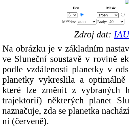
Den
Měsíc
.
Měřítko:
Body
:
Zdroj dat:
IAU
Na obrázku je v základním nastav
ve Sluneční soustavě v rovině ek
podle vzdálenosti planetky v odsl
planetky vykreslila a optimálně
které lze změnit z vybraných h
trajektorií) některých planet Sl
naznačuje, zda se planetka nacház
ní (červeně).