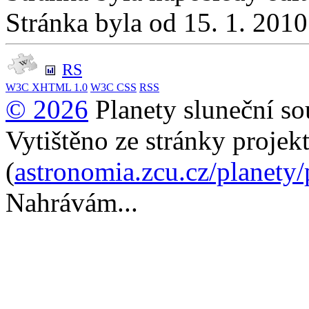
Stránka byla od 15. 1. 201
RS
W3C
XHTML 1.0
W3C
CSS
RSS
© 2026
Planety sluneční so
Vytištěno ze stránky projek
(
astronomia.zcu.cz/planety
Nahrávám...