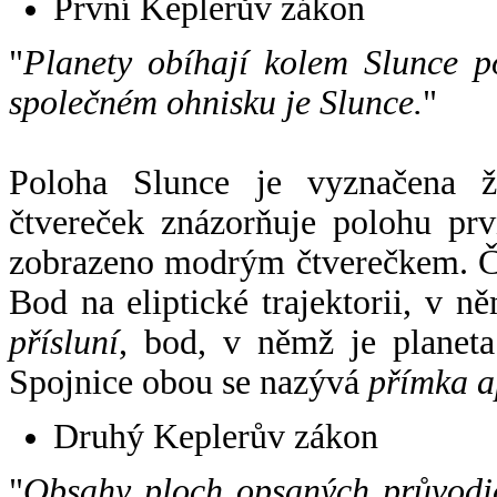
První Keplerův zákon
"
Planety obíhají kolem Slunce p
společném ohnisku je Slunce.
"
Poloha Slunce je vyznačena 
čtvereček znázorňuje polohu pr
zobrazeno modrým čtverečkem. Če
Bod na eliptické trajektorii, v n
přísluní
, bod, v němž je planet
Spojnice obou se nazývá
přímka a
Druhý Keplerův zákon
"
Obsahy ploch opsaných průvodič