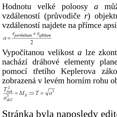
Hodnotu velké poloosy
a
může
vzdáleností (průvodiče
r
) objekt
vzdáleností najdete na přímce apsi
Vypočítanou velikost
a
lze zkont
nachází dráhové elementy plane
pomocí třetího Keplerova zák
zobrazená v levém horním rohu o
Stránka byla naposledy edi