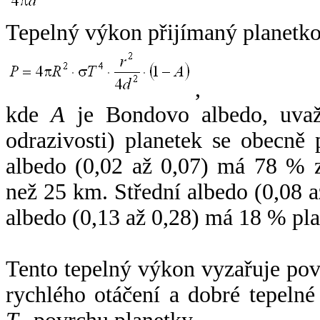
Tepelný výkon přijímaný planetko
,
kde
A
je Bondovo albedo, uvaž
odrazivosti) planetek se obecně
albedo (0,02 až 0,07) má 78 % z
než 25 km. Střední albedo (0,08 
albedo (0,13 až 0,28) má 18 % pla
Tento tepelný výkon vyzařuje po
rychlého otáčení a dobré tepelné