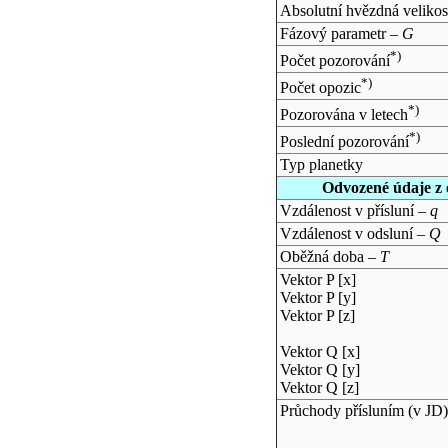
Absolutní hvězdná velikos
Fázový parametr –
G
*)
Počet pozorování
*)
Počet opozic
*)
Pozorována v letech
*)
Poslední pozorování
Typ planetky
Odvozené údaje z 
Vzdálenost v přísluní –
q
Vzdálenost v odsluní –
Q
Oběžná doba –
T
Vektor P [x]
Vektor P [y]
Vektor P [z]
Vektor Q [x]
Vektor Q [y]
Vektor Q [z]
Průchody přísluním (v
JD
)