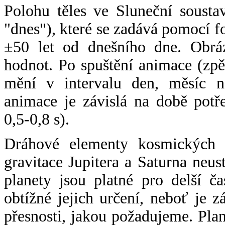
Polohu těles ve Sluneční sousta
"dnes"), které se zadává pomocí 
±50 let od dnešního dne. Obráz
hodnot. Po spuštění animace (zpě
mění v intervalu den, měsíc ne
animace je závislá na době potř
0,5-0,8 s).
Dráhové elementy kosmických t
gravitace Jupitera a Saturna neu
planety jsou platné pro delší č
obtížné jejich určení, neboť je 
přesnosti, jakou požadujeme. Pla