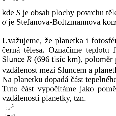
kde
S
je obsah plochy povrchu těl
σ
je Stefanova-Boltzmannova kons
Uvažujeme, že planetka i fotosfér
černá tělesa. Označíme teplotu 
Slunce
R
(696 tisíc km), poloměr
vzdálenost mezi Sluncem a plane
Na planetku dopadá část tepelnéh
Tuto část vypočítáme jako pomě
vzdálenosti planetky, tzn.